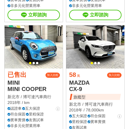
非多元化營業用車
非多元化營業用車
立即諮詢
立即諮詢
已售出
58
加入比較
加入比較
萬
MINI
MAZDA
MINI COOPER
CX-9
新北市 /
博可達汽車商行
旗艦型
2018年 / km
新北市 /
博可達汽車商行
認證車
五大保證
2018年 / 78,000km
符合保固
里程保證
五大保證
符合保固
實車實價
友善試車
里程保證
實車實價
非多元化營業用車
友善試車