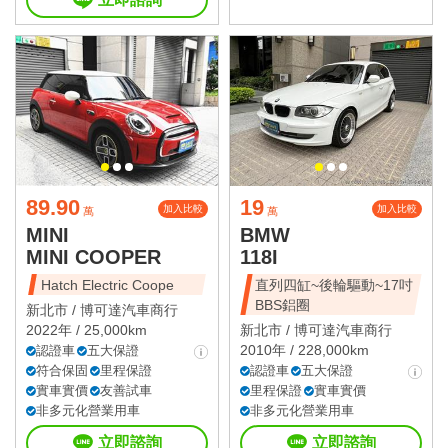
89.90
19
加入比較
加入比較
萬
萬
MINI
BMW
MINI COOPER
118I
Hatch Electric Coope
直列四缸~後輪驅動~17吋
BBS鋁圈
新北市 /
博可達汽車商行
2022年 / 25,000km
新北市 /
博可達汽車商行
2010年 / 228,000km
認證車
五大保證
符合保固
里程保證
認證車
五大保證
實車實價
友善試車
里程保證
實車實價
非多元化營業用車
非多元化營業用車
立即諮詢
立即諮詢