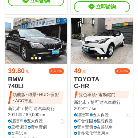
立即諮詢
立即諮詢
39.80
49
加入比較
加入比較
萬
萬
BMW
TOYOTA
740LI
C-HR
領航版~環景~HUD~盲點
雙色車頂~電動尾門
~ACC車距
新北市 /
博可達汽車商行
新北市 /
博可達汽車商行
2019年 / km
2011年 / 89,000km
認證車
五大保證
認證車
五大保證
符合保固
里程保證
里程保證
實車實價
實車實價
友善試車
友善試車
非多元化營業用車