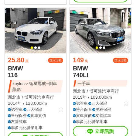
25.80
149
加入比較
加入比較
萬
萬
BMW
BMW
116
740LI
keyless~衛星導航~倒車
一手車
顯影
新北市 /
博可達汽車商行
新北市 /
博可達汽車商行
2019年 / 109,000km
2014年 / 123,000km
認證車
五大保證
認證車
五大保證
符合保固
里程保證
里程保證
實車實價
實車實價
友善試車
友善試車
非多元化營業用車
非多元化營業用車
立即諮詢