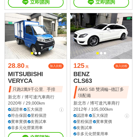
立即諮詢
立即諮詢
28.80
125
加入比較
加入比較
萬
萬
MITSUBISHI
BENZ
VERYCA
CLS63
只跑2萬9千公里. 手排
AMG SB 雙渦輪~德訂多
項配備
新北市 /
博可達汽車商行
2020年 / 29,000km
新北市 /
博可達汽車商行
2012年 / 105,000km
認證車
五大保證
符合保固
里程保證
認證車
五大保證
實車實價
友善試車
里程保證
實車實價
非多元化營業用車
友善試車
非多元化營業用車