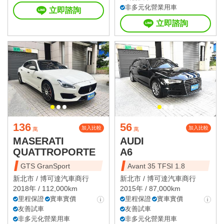
非多元化營業用車
立即諮詢
立即諮詢
136
56
加入比較
加入比較
萬
萬
MASERATI
AUDI
QUATTROPORTE
A6
GTS GranSport
Avant 35 TFSI 1.8
新北市 /
博可達汽車商行
新北市 /
博可達汽車商行
2018年 / 112,000km
2015年 / 87,000km
里程保證
實車實價
里程保證
實車實價
友善試車
友善試車
非多元化營業用車
非多元化營業用車