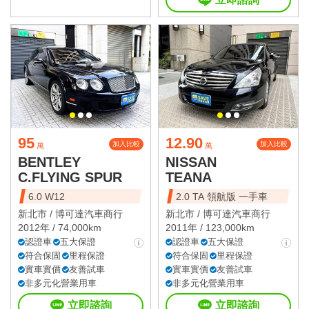
95
12.90
加入比較
加入比較
萬
萬
BENTLEY
NISSAN
C.FLYING SPUR
TEANA
6.0 W12
2.0 TA 領航版 一手車
新北市 /
博可達汽車商行
新北市 /
博可達汽車商行
2012年 / 74,000km
2011年 / 123,000km
認證車
五大保證
認證車
五大保證
符合保固
里程保證
符合保固
里程保證
實車實價
友善試車
實車實價
友善試車
非多元化營業用車
非多元化營業用車
立即諮詢
立即諮詢