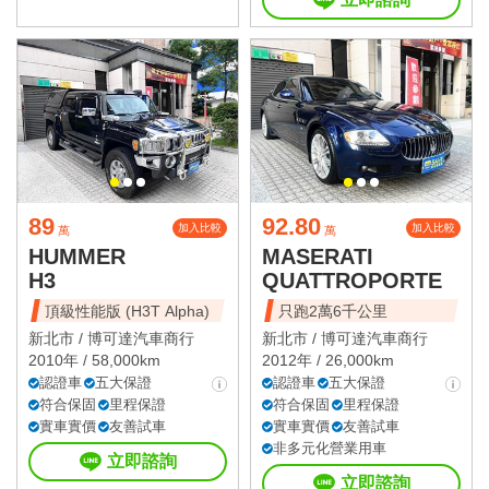
89
92.80
加入比較
加入比較
萬
萬
HUMMER
MASERATI
H3
QUATTROPORTE
頂級性能版 (H3T Alpha)
只跑2萬6千公里
新北市 /
博可達汽車商行
新北市 /
博可達汽車商行
2010年 / 58,000km
2012年 / 26,000km
認證車
五大保證
認證車
五大保證
符合保固
里程保證
符合保固
里程保證
實車實價
友善試車
實車實價
友善試車
非多元化營業用車
立即諮詢
立即諮詢