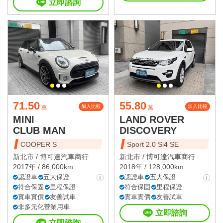
立即諮詢
71.50
55.80
加入比較
加入比較
萬
萬
MINI
LAND ROVER
CLUB MAN
DISCOVERY
COOPER S
Sport 2.0 Si4 SE
新北市 /
博可達汽車商行
新北市 /
博可達汽車商行
2017年 / 86,000km
2018年 / 128,000km
認證車
五大保證
認證車
五大保證
符合保固
里程保證
符合保固
里程保證
實車實價
友善試車
實車實價
友善試車
非多元化營業用車
立即諮詢
立即諮詢