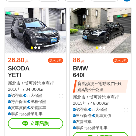
26.80
86
加入比較
加入比較
萬
萬
SKODA
BMW
YETI
640I
新北市 /
博可達汽車商行
盲點偵測∼電動吸門~只
2016年 / 84,000km
跑4萬6千公里
認證車
五大保證
新北市 /
博可達汽車商行
符合保固
里程保證
2013年 / 46,000km
實車實價
友善試車
認證車
五大保證
非多元化營業用車
里程保證
實車實價
友善試車
立即諮詢
非多元化營業用車