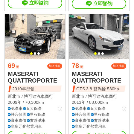
立即諮詢
立即諮詢
69
78
加入比較
加入比較
萬
萬
MASERATI
MASERATI
QUATTROPORTE
QUATTROPORTE
2010年型領
GTS 3.8 雙渦輪 530hp
新北市 /
博可達汽車商行
新北市 /
博可達汽車商行
2009年 / 70,300km
2013年 / 88,000km
認證車
五大保證
認證車
五大保證
符合保固
里程保證
符合保固
里程保證
實車實價
友善試車
實車實價
友善試車
非多元化營業用車
非多元化營業用車