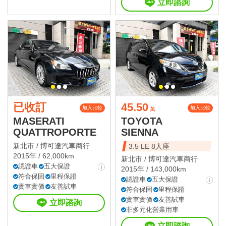
立即諮詢
已收訂
45.50
加入比較
加入比較
萬
MASERATI
TOYOTA
QUATTROPORTE
SIENNA
新北市 /
博可達汽車商行
3.5 LE 8人座
2015年 / 62,000km
新北市 /
博可達汽車商行
認證車
五大保證
2015年 / 143,000km
符合保固
里程保證
認證車
五大保證
實車實價
友善試車
符合保固
里程保證
實車實價
友善試車
立即諮詢
非多元化營業用車
立即諮詢