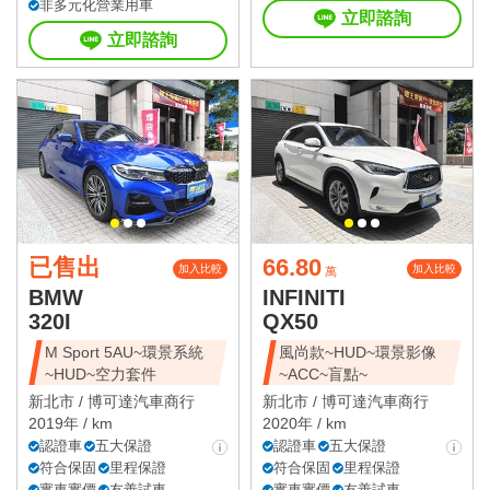
非多元化營業用車
立即諮詢
立即諮詢
已售出
66.80
加入比較
加入比較
萬
BMW
INFINITI
320I
QX50
M Sport 5AU~環景系統
風尚款~HUD~環景影像
~HUD~空力套件
~ACC~盲點~
新北市 /
博可達汽車商行
新北市 /
博可達汽車商行
2019年 / km
2020年 / km
認證車
五大保證
認證車
五大保證
符合保固
里程保證
符合保固
里程保證
實車實價
友善試車
實車實價
友善試車