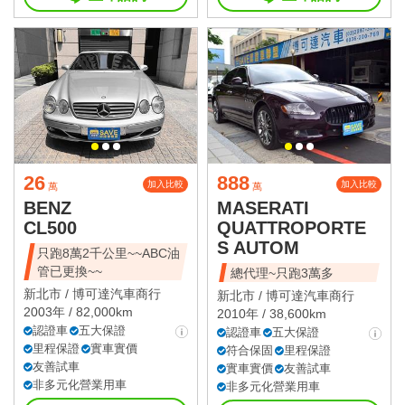
26
888
加入比較
加入比較
萬
萬
BENZ
MASERATI
CL500
QUATTROPORTE
S AUTOM
只跑8萬2千公里~~ABC油
管已更換~~
總代理~只跑3萬多
新北市 /
博可達汽車商行
新北市 /
博可達汽車商行
2003年 / 82,000km
2010年 / 38,600km
認證車
五大保證
認證車
五大保證
里程保證
實車實價
符合保固
里程保證
友善試車
實車實價
友善試車
非多元化營業用車
非多元化營業用車