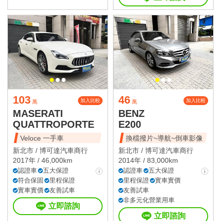
103
46
加入比較
加入比較
萬
萬
MASERATI
BENZ
QUATTROPORTE
E200
Veloce 一手車
換檔撥片~導航~倒車影像
新北市 /
博可達汽車商行
新北市 /
博可達汽車商行
2017年 / 46,000km
2014年 / 83,000km
認證車
五大保證
認證車
五大保證
符合保固
里程保證
里程保證
實車實價
實車實價
友善試車
友善試車
非多元化營業用車
立即諮詢
立即諮詢