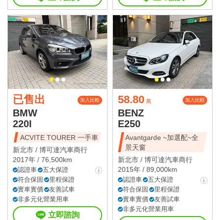
已售出
58.80
加入比較
加入比較
萬
BMW
BENZ
220I
E250
ACVITE TOURER 一手車
Avantgarde ~加選配~全
景天窗
新北市 /
博可達汽車商行
2017年 / 76,500km
新北市 /
博可達汽車商行
2015年 / 89,000km
認證車
五大保證
符合保固
里程保證
認證車
五大保證
實車實價
友善試車
符合保固
里程保證
非多元化營業用車
實車實價
友善試車
非多元化營業用車
立即諮詢