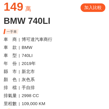
149
加入比較
萬
BMW 740LI
一手車
車 商
博可達汽車商行
|
車 款
BMW
|
車 型
740LI
|
年 份
2019年
|
縣 市
新北市
|
顏 色
灰色系
|
排 檔
手自排
|
排氣量
2998 CC
|
里程數
109,000 KM
|