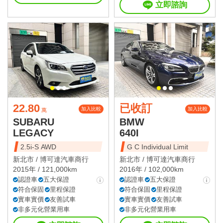
立即諮詢
22.80
已收訂
加入比較
加入比較
萬
SUBARU
BMW
LEGACY
640I
2.5i-S AWD
G C Individual Limit
新北市 /
博可達汽車商行
新北市 /
博可達汽車商行
2015年 / 121,000km
2016年 / 102,000km
認證車
五大保證
認證車
五大保證
符合保固
里程保證
符合保固
里程保證
實車實價
友善試車
實車實價
友善試車
非多元化營業用車
非多元化營業用車