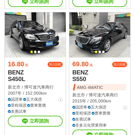
立即諮詢
立即諮詢
16.80
69.80
加入比較
加入比較
萬
萬
BENZ
BENZ
S450L
S550
新北市 /
博可達汽車商行
AMG 4MATIC
2007年 / 152,000km
新北市 /
博可達汽車商行
認證車
五大保證
2015年 / 205,000km
里程保證
實車實價
認證車
五大保證
友善試車
里程保證
實車實價
友善試車
立即諮詢
非多元化營業用車
立即諮詢