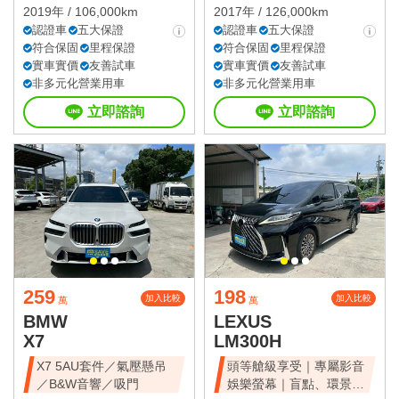
2019年 / 106,000km
2017年 / 126,000km
認證車
五大保證
認證車
五大保證
符合保固
里程保證
符合保固
里程保證
實車實價
友善試車
實車實價
友善試車
非多元化營業用車
非多元化營業用車
立即諮詢
立即諮詢
259
198
加入比較
加入比較
萬
萬
BMW
LEXUS
X7
LM300H
X7 5AU套件／氣壓懸吊
頭等艙級享受｜專屬影音
／B&W音響／吸門
娛樂螢幕｜盲點、環景、