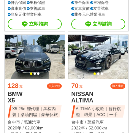
符合保固
里程保證
符合保固
里程保證
實車實價
友善試車
實車實價
友善試車
非多元化營業用車
非多元化營業用車
立即諮詢
立即諮詢
128
70
加入比較
加入比較
萬
萬
BMW
NISSAN
X5
ALTIMA
X5 25d 總代理｜黑棕內
ALTIMA 小改款｜智行旗
裝｜柴油四驅｜豪華休旅
艦｜環景｜ACC｜一手美
車
台中市 /
萬通汽車
台中市 /
萬通汽車
2020年 / 62,000km
2022年 / 52,000km