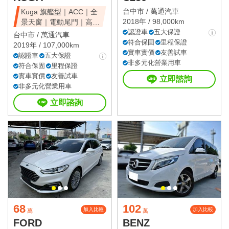
台中市 /
萬通汽車
Kuga 旗艦型｜ACC｜全
2018年 / 98,000km
景天窗｜電動尾門｜高CP
值休旅
認證車
五大保證
台中市 /
萬通汽車
符合保固
里程保證
2019年 / 107,000km
實車實價
友善試車
認證車
五大保證
非多元化營業用車
符合保固
里程保證
實車實價
友善試車
立即諮詢
非多元化營業用車
立即諮詢
68
102
加入比較
加入比較
萬
萬
FORD
BENZ