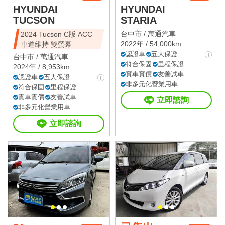
HYUNDAI
HYUNDAI
TUCSON
STARIA
台中市 /
萬通汽車
2024 Tucson C版 ACC
2022年 / 54,000km
車道維持 雙螢幕
認證車
五大保證
台中市 /
萬通汽車
符合保固
里程保證
2024年 / 8,953km
實車實價
友善試車
認證車
五大保證
非多元化營業用車
符合保固
里程保證
實車實價
友善試車
立即諮詢
非多元化營業用車
立即諮詢