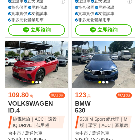
認證車
五大保證
認證車
五大保證
符合保固
里程保證
符合保固
里程保證
實車實價
友善試車
實車實價
友善試車
非多元化營業用車
非多元化營業用車
立即諮詢
立即諮詢
109.80
123
加入比較
加入比較
萬
萬
VOLKSWAGEN
BMW
ID.4
530
純電休旅｜ACC｜環景｜
530i M Sport 總代理｜M
IQ.DRIVE｜低里程
版｜環景｜ACC｜豪華房
台中市 /
萬通汽車
台中市 /
萬通汽車
2024年 / 12,000km
2020年 / 97,000km