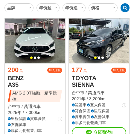
200
177
加入比較
加入比較
萬
萬
BENZ
TOYOTA
A35
SIENNA
台中市 /
萬通汽車
AMG 2.0T強勁、精準操
2021年 / 3,200km
控
認證車
五大保證
台中市 /
萬通汽車
符合保固
里程保證
2025年 / 7,000km
實車實價
友善試車
里程保證
實車實價
非多元化營業用車
友善試車
非多元化營業用車
立即諮詢