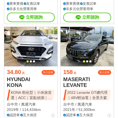
實車實價
友善試車
實車實價
友善試車
非多元化營業用車
非多元化營業用車
立即諮詢
立即諮詢
34.80
158
加入比較
加入比較
萬
萬
HYUNDAI
MASERATI
KONA
LEVANTE
KONA 勁化型｜小休旅首
2022 Levante GT總代理
選｜ACC｜盲點偵測｜省
｜48V輕油電｜全景天窗
油好開
台中市 /
萬通汽車
台中市 /
萬通汽車
2019年 / 114,434km
2021年 / 51,000km
認證車
五大保證
認證車
五大保證