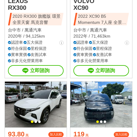
LEXUS
VOLVO
RX300
XC90
2020 RX300 旗艦版 環景
2022 XC90 B5
全景天窗 馬克音響
Momentum 7人座 全景天
窗
台中市 /
萬通汽車
台中市 /
萬通汽車
2020年 / 94,125km
2022年 / 71,463km
認證車
五大保證
認證車
五大保證
符合保固
里程保證
符合保固
里程保證
實車實價
友善試車
實車實價
友善試車
非多元化營業用車
非多元化營業用車
立即諮詢
立即諮詢
93.80
119
加入比較
加入比較
萬
萬