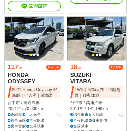
立即諮詢
117
18
加入比較
加入比較
萬
萬
HONDA
SUZUKI
ODYSSEY
VITARA
2021 Honda Odyssey 登
4WD｜電動天窗｜四驅越
峰版｜七人座｜電動滑
野｜經典休旅
台中市 /
萬通汽車
台中市 /
萬通汽車
2021年 / 70,000km
2011年 / 191,198km
認證車
五大保證
認證車
五大保證
符合保固
里程保證
里程保證
實車實價
實車實價
友善試車
友善試車