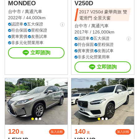
MONDEO
V250D
台中市 /
萬通汽車
2017 V250d 豪華商旅 雙
2022年 / 44,000km
電滑門 全景天窗
認證車
五大保證
台中市 /
萬通汽車
符合保固
里程保證
2017年 / 126,000km
實車實價
友善試車
認證車
五大保證
非多元化營業用車
符合保固
里程保證
實車實價
友善試車
立即諮詢
非多元化營業用車
立即諮詢
120
140
加入比較
加入比較
萬
萬