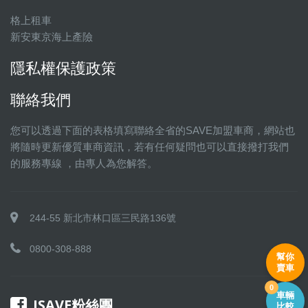
格上租車
新安東京海上產險
隱私權保護政策
聯絡我們
您可以透過下面的表格填寫聯絡全省的SAVE加盟車商，網站也
將隨時更新優質車商資訊，若有任何疑問也可以直接撥打我們
的服務專線 ，由專人為您解答。
244-55 新北市林口區三民路136號
0800-308-888
幫你
賣車
0
車輛
ISAVE粉絲團
比較