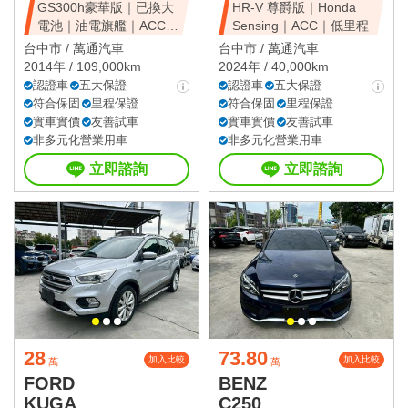
GS300h豪華版｜已換大
HR-V 尊爵版｜Honda
電池｜油電旗艦｜ACC｜
Sensing｜ACC｜低里程
天窗豪華房
台中市 /
萬通汽車
台中市 /
萬通汽車
2014年 / 109,000km
2024年 / 40,000km
認證車
五大保證
認證車
五大保證
符合保固
里程保證
符合保固
里程保證
實車實價
友善試車
實車實價
友善試車
非多元化營業用車
非多元化營業用車
立即諮詢
立即諮詢
28
73.80
加入比較
加入比較
萬
萬
FORD
BENZ
KUGA
C250