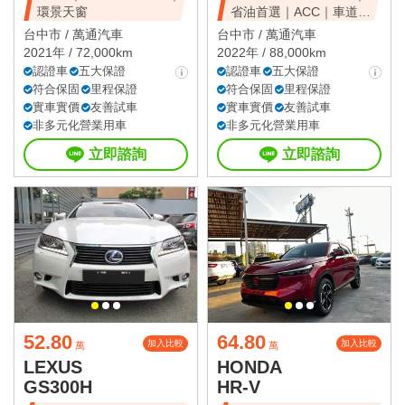
環景天窗
省油首選｜ACC｜車道維
持
台中市 /
萬通汽車
台中市 /
萬通汽車
2021年 / 72,000km
2022年 / 88,000km
認證車
五大保證
認證車
五大保證
符合保固
里程保證
符合保固
里程保證
實車實價
友善試車
實車實價
友善試車
非多元化營業用車
非多元化營業用車
立即諮詢
立即諮詢
52.80
64.80
加入比較
加入比較
萬
萬
LEXUS
HONDA
GS300H
HR-V