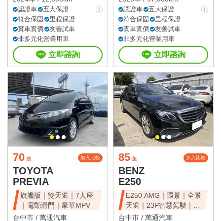
認證車
五大保證
認證車
五大保證
符合保固
里程保證
符合保固
里程保證
實車實價
友善試車
實車實價
友善試車
非多元化營業用車
非多元化營業用車
立即諮詢
立即諮詢
70
85
加入比較
加入比較
萬
萬
TOYOTA
BENZ
PREVIA
E250
旗艦版｜雙天窗｜7人座
E250 AMG｜環景｜全景
｜電動滑門｜豪華MPV
天窗｜23P智慧駕駛｜總
代理
台中市 /
萬通汽車
台中市 /
萬通汽車