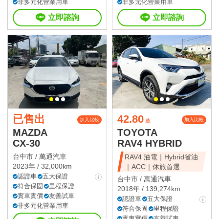
非多元化營業用車
非多元化營業用車
立即諮詢
立即諮詢
已售出
42.80
加入比較
加入比較
萬
MAZDA
TOYOTA
CX-30
RAV4 HYBRID
台中市 /
萬通汽車
RAV4 油電｜Hybrid省油
2023年 / 32,000km
｜ACC｜休旅首選
認證車
五大保證
台中市 /
萬通汽車
符合保固
里程保證
2018年 / 139,274km
實車實價
友善試車
認證車
五大保證
非多元化營業用車
符合保固
里程保證
實車實價
友善試車