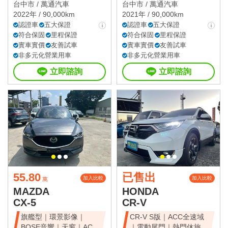
雙電滑門、雙天窗
台中市 /
萬通汽車
台中市 /
萬通汽車
2022年 / 90,000km
2021年 / 90,000km
認證車
五大保證
認證車
五大保證
符合保固
里程保證
符合保固
里程保證
實車實價
友善試車
實車實價
友善試車
非多元化營業用車
非多元化營業用車
立即諮詢
立即諮詢
55.80
已售出
加入比較
加入比較
萬
MAZDA
HONDA
CX-5
CR-V
旗艦型｜環景影像｜
CR-V S版｜ACC全速域
BOSE音響｜天窗｜ACC
｜電動尾門｜熱門休旅