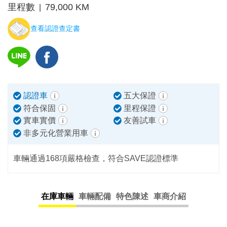
里程數
79,000 KM
|
查看認證查定書
認證車
五大保證
符合保固
里程保證
實車實價
友善試車
非多元化營業用車
車輛通過168項嚴格檢查，符合SAVE認證標準
在庫車輛
車輛配備
特色陳述
車商介紹