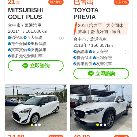
21
已售出
加入比較
加入比較
萬
MITSUBISHI
TOYOTA
COLT PLUS
PREVIA
台中市 /
萬通汽車
2018 培力亞｜大空間休
2021年 / 101,000km
旅車｜舒適好開｜家庭首
認證車
五大保證
選｜可全額貸
台中市 /
萬通汽車
符合保固
里程保證
2018年 / 156,357km
實車實價
友善試車
認證車
五大保證
非多元化營業用車
符合保固
里程保證
實車實價
友善試車
立即諮詢
立即諮詢