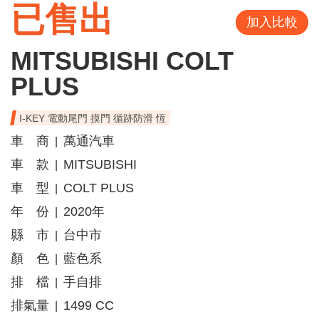
已售出
加入比較
MITSUBISHI COLT
PLUS
I-KEY 電動尾門 摸門 循跡防滑 恆
車 商
萬通汽車
|
車 款
MITSUBISHI
|
車 型
COLT PLUS
|
年 份
2020年
|
縣 市
台中市
|
顏 色
藍色系
|
排 檔
手自排
|
排氣量
1499 CC
|