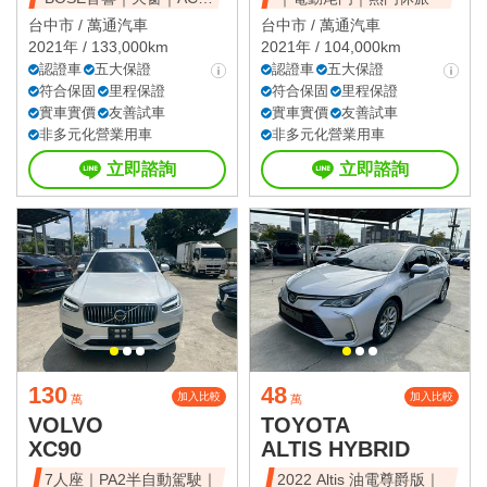
全速域｜質感休旅
台中市 /
萬通汽車
台中市 /
萬通汽車
2021年 / 133,000km
2021年 / 104,000km
認證車
五大保證
認證車
五大保證
符合保固
里程保證
符合保固
里程保證
實車實價
友善試車
實車實價
友善試車
非多元化營業用車
非多元化營業用車
立即諮詢
立即諮詢
130
48
加入比較
加入比較
萬
萬
VOLVO
TOYOTA
XC90
ALTIS HYBRID
7人座｜PA2半自動駕駛｜
2022 Altis 油電尊爵版｜