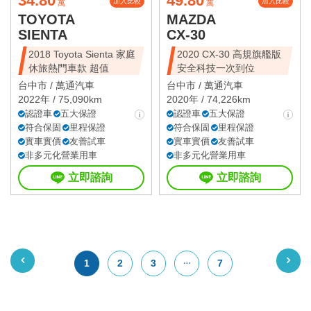
34.80
49.80
加入比較
加入比較
萬
萬
TOYOTA
MAZDA
SIENTA
CX-30
2018 Toyota Sienta 家庭
2020 CX-30 高規旗艦版
休旅熱門車款 超值
安全科技一次到位
台中市 /
萬通汽車
台中市 /
萬通汽車
2022年 / 75,090km
2020年 / 74,226km
認證車
五大保證
認證車
五大保證
符合保固
里程保證
符合保固
里程保證
實車實價
友善試車
實車實價
友善試車
非多元化營業用車
非多元化營業用車
立即諮詢
立即諮詢
1
2
3
7