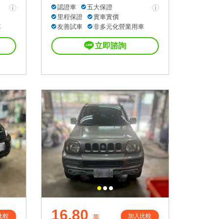
認證車
五大保證
里程保證
實車實價
車
友善試車
非多元化營業用車
立即諮詢
16.80
比較
加入比較
萬