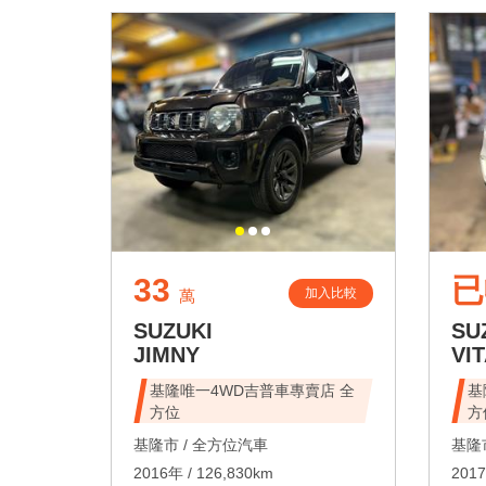
33
已
加入比較
萬
SUZUKI
SU
JIMNY
VI
基隆唯一4WD吉普車專賣店 全
基
方位
方
基隆市 /
全方位汽車
基隆市
2016年 / 126,830km
2017