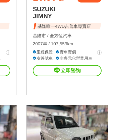
SUZUKI
JIMNY
基隆唯一4WD吉普車專賣店
基隆市 /
全方位汽車
2007年 / 107,553km
里程保證
實車實價
車
友善試車
非多元化營業用車
立即諮詢