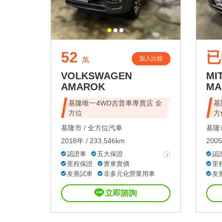
52
已
加入比較
萬
VOLKSWAGEN
MI
AMAROK
MA
基隆唯一4WD吉普車專賣店 全
基
方位
方
基隆市 /
全方位汽車
基隆市
2018年 / 233,546km
2005
認證車
五大保證
認
里程保證
實車實價
里
友善試車
非多元化營業用車
友
立即諮詢