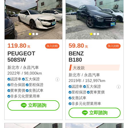
119.80
59.80
加入比較
加入比較
萬
萬
PEUGEOT
BENZ
508SW
B180
新北市 /
永昌汽車
大改款
2022年 / 98,000km
新北市 /
永昌汽車
認證車
五大保證
2019年 / 152,997km
符合保固
里程保證
認證車
五大保證
實車實價
友善試車
里程保證
實車實價
非多元化營業用車
友善試車
非多元化營業用車
立即諮詢
立即諮詢