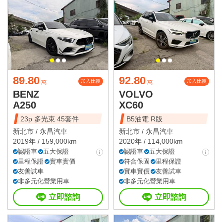
89.80
92.80
加入比較
加入比較
萬
萬
BENZ
VOLVO
A250
XC60
23p 多光束 45套件
B5油電 R版
新北市 /
永昌汽車
新北市 /
永昌汽車
2019年 / 159,000km
2020年 / 114,000km
認證車
五大保證
認證車
五大保證
里程保證
實車實價
符合保固
里程保證
友善試車
實車實價
友善試車
非多元化營業用車
非多元化營業用車
立即諮詢
立即諮詢