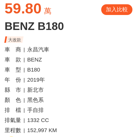
59.80
加入比較
萬
BENZ B180
大改款
車 商
永昌汽車
|
車 款
BENZ
|
車 型
B180
|
年 份
2019年
|
縣 市
新北市
|
顏 色
黑色系
|
排 檔
手自排
|
排氣量
1332 CC
|
里程數
152,997 KM
|