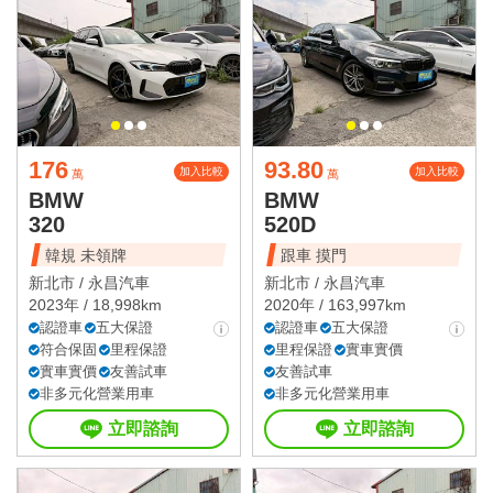
176
93.80
加入比較
加入比較
萬
萬
BMW
BMW
320
520D
韓規 未領牌
跟車 摸門
新北市 /
永昌汽車
新北市 /
永昌汽車
2023年 / 18,998km
2020年 / 163,997km
認證車
五大保證
認證車
五大保證
符合保固
里程保證
里程保證
實車實價
實車實價
友善試車
友善試車
非多元化營業用車
非多元化營業用車
立即諮詢
立即諮詢