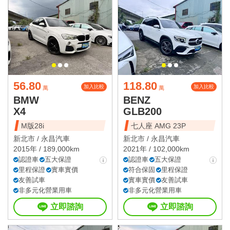
56.80
118.80
加入比較
加入比較
萬
萬
BMW
BENZ
X4
GLB200
M版28i
七人座 AMG 23P
新北市 /
永昌汽車
新北市 /
永昌汽車
2015年 / 189,000km
2021年 / 102,000km
認證車
五大保證
認證車
五大保證
里程保證
實車實價
符合保固
里程保證
友善試車
實車實價
友善試車
非多元化營業用車
非多元化營業用車
立即諮詢
立即諮詢