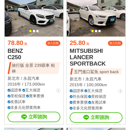
78.80
25.80
加入比較
加入比較
萬
萬
BENZ
MITSUBISHI
C250
LANCER
SPORTBACK
旅行版 全景 239跟車 柏
林
五門進口鯊魚 sport back
新北市 /
永昌汽車
新北市 /
永昌汽車
2016年 / 173,000km
2015年 / 100,000km
認證車
五大保證
認證車
五大保證
里程保證
實車實價
符合保固
里程保證
友善試車
實車實價
友善試車
非多元化營業用車
非多元化營業用車
立即諮詢
立即諮詢