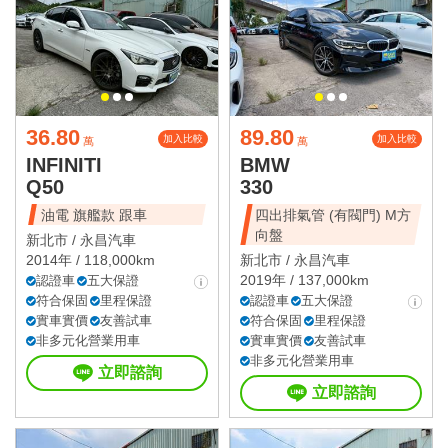
36.80
89.80
加入比較
加入比較
萬
萬
INFINITI
BMW
Q50
330
油電 旗艦款 跟車
四出排氣管 (有閥門) M方
向盤
新北市 /
永昌汽車
2014年 / 118,000km
新北市 /
永昌汽車
2019年 / 137,000km
認證車
五大保證
符合保固
里程保證
認證車
五大保證
實車實價
友善試車
符合保固
里程保證
非多元化營業用車
實車實價
友善試車
非多元化營業用車
立即諮詢
立即諮詢