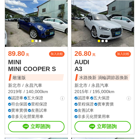
89.80
26.80
加入比較
加入比較
萬
萬
MINI
AUDI
MINI COOPER S
A3
敞篷版
水路換新 渦輪調節器換新
新北市 /
永昌汽車
新北市 /
永昌汽車
2019年 / 140,000km
2015年 / 195,000km
認證車
五大保證
認證車
五大保證
符合保固
里程保證
里程保證
實車實價
實車實價
友善試車
友善試車
非多元化營業用車
非多元化營業用車
立即諮詢
立即諮詢