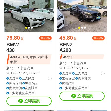
76.80
45.80
加入比較
加入比較
萬
萬
BMW
BENZ
430
A200
430GC 18吋鋁圈 四出排
45套件
氣管
新北市 /
永昌汽車
新北市 /
永昌汽車
2015年 / 157,000km
2017年 / 127,000km
認證車
五大保證
認證車
五大保證
里程保證
實車實價
符合保固
里程保證
友善試車
實車實價
友善試車
非多元化營業用車
非多元化營業用車
立即諮詢
立即諮詢