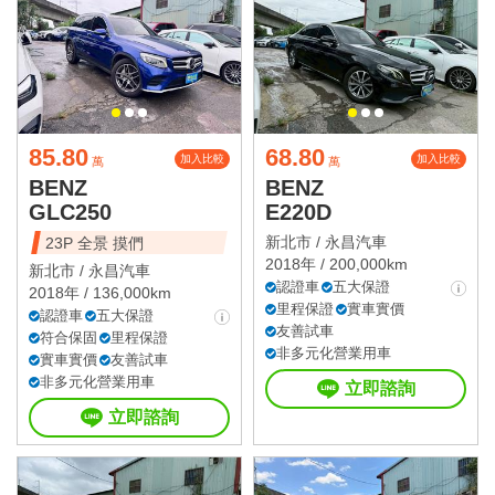
85.80
68.80
加入比較
加入比較
萬
萬
BENZ
BENZ
GLC250
E220D
新北市 /
永昌汽車
23P 全景 摸們
2018年 / 200,000km
新北市 /
永昌汽車
認證車
五大保證
2018年 / 136,000km
里程保證
實車實價
認證車
五大保證
友善試車
符合保固
里程保證
非多元化營業用車
實車實價
友善試車
非多元化營業用車
立即諮詢
立即諮詢