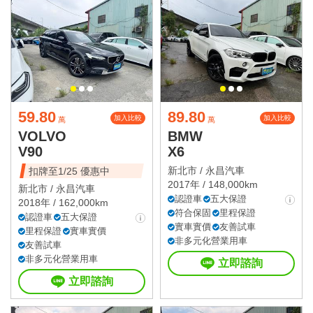
59.80
89.80
加入比較
加入比較
萬
萬
VOLVO
BMW
V90
X6
新北市 /
永昌汽車
扣牌至1/25 優惠中
2017年 / 148,000km
新北市 /
永昌汽車
認證車
五大保證
2018年 / 162,000km
符合保固
里程保證
認證車
五大保證
實車實價
友善試車
里程保證
實車實價
非多元化營業用車
友善試車
非多元化營業用車
立即諮詢
立即諮詢