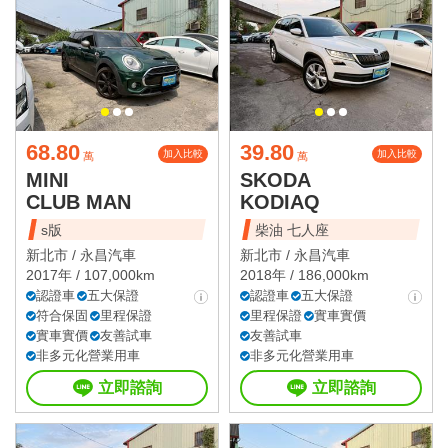
68.80
39.80
加入比較
加入比較
萬
萬
MINI
SKODA
CLUB MAN
KODIAQ
s版
柴油 七人座
新北市 /
永昌汽車
新北市 /
永昌汽車
2017年 / 107,000km
2018年 / 186,000km
認證車
五大保證
認證車
五大保證
符合保固
里程保證
里程保證
實車實價
實車實價
友善試車
友善試車
非多元化營業用車
非多元化營業用車
立即諮詢
立即諮詢