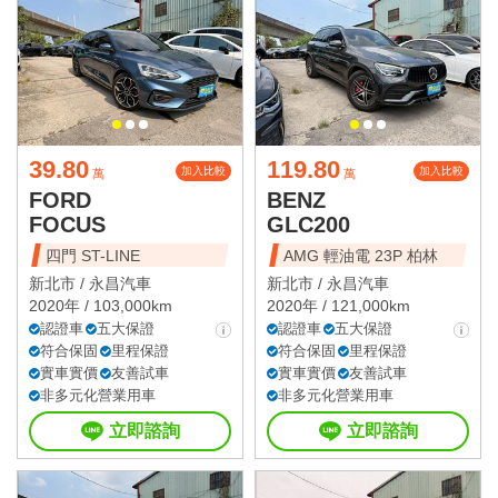
39.80
119.80
加入比較
加入比較
萬
萬
FORD
BENZ
FOCUS
GLC200
四門 ST-LINE
AMG 輕油電 23P 柏林
新北市 /
永昌汽車
新北市 /
永昌汽車
2020年 / 103,000km
2020年 / 121,000km
認證車
五大保證
認證車
五大保證
符合保固
里程保證
符合保固
里程保證
實車實價
友善試車
實車實價
友善試車
非多元化營業用車
非多元化營業用車
立即諮詢
立即諮詢