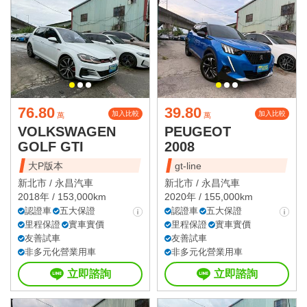
76.80
39.80
加入比較
加入比較
萬
萬
VOLKSWAGEN
PEUGEOT
GOLF GTI
2008
大P版本
gt-line
新北市 /
永昌汽車
新北市 /
永昌汽車
2018年 / 153,000km
2020年 / 155,000km
認證車
五大保證
認證車
五大保證
里程保證
實車實價
里程保證
實車實價
友善試車
友善試車
非多元化營業用車
非多元化營業用車
立即諮詢
立即諮詢