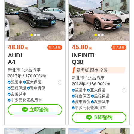
48.80
45.80
加入比較
加入比較
萬
萬
AUDI
INFINITI
A4
Q30
新北市 /
永昌汽車
風尚版 跟車 全景
2017年 / 170,000km
新北市 /
永昌汽車
認證車
五大保證
2018年 / 136,000km
里程保證
實車實價
認證車
五大保證
友善試車
符合保固
里程保證
非多元化營業用車
實車實價
友善試車
非多元化營業用車
立即諮詢
立即諮詢