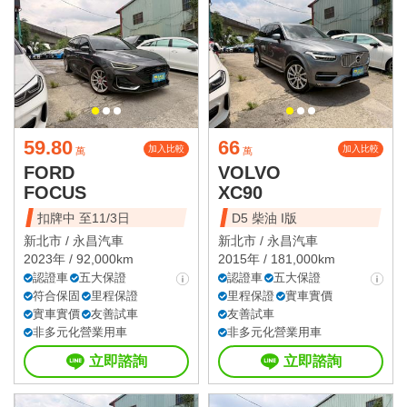
59.80
66
加入比較
加入比較
萬
萬
FORD
VOLVO
FOCUS
XC90
扣牌中 至11/3日
D5 柴油 I版
新北市 /
永昌汽車
新北市 /
永昌汽車
2023年 / 92,000km
2015年 / 181,000km
認證車
五大保證
認證車
五大保證
符合保固
里程保證
里程保證
實車實價
實車實價
友善試車
友善試車
非多元化營業用車
非多元化營業用車
立即諮詢
立即諮詢