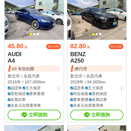
45.80
82.80
加入比較
加入比較
萬
萬
AUDI
BENZ
A4
A250
b9 有改鋁圈
總代理
新北市 /
永昌汽車
新北市 /
永昌汽車
2016年 / 167,000km
2018年 / 94,000km
認證車
五大保證
認證車
五大保證
里程保證
實車實價
符合保固
里程保證
友善試車
實車實價
友善試車
非多元化營業用車
非多元化營業用車
立即諮詢
立即諮詢