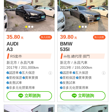
35.80
39.80
加入比較
加入比較
萬
萬
AUDI
BMW
A3
535I
RS套件
m包 總代理 摸門
新北市 /
永昌汽車
新北市 /
永昌汽車
2017年 / 201,000km
2013年 / 155,000km
認證車
五大保證
認證車
五大保證
里程保證
實車實價
里程保證
實車實價
友善試車
友善試車
非多元化營業用車
非多元化營業用車
立即諮詢
立即諮詢