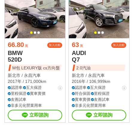
66.80
63
加入比較
加入比較
萬
萬
BMW
AUDI
520D
Q7
M包 LEXURY版 cs方向盤
2.0汽油
新北市 /
永昌汽車
新北市 /
永昌汽車
2017年 / 171,000km
2016年 / 106,999km
認證車
五大保證
認證車
五大保證
里程保證
實車實價
符合保固
里程保證
友善試車
實車實價
友善試車
非多元化營業用車
非多元化營業用車
立即諮詢
立即諮詢