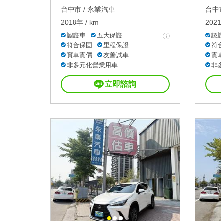
台中市 /
永業汽車
台中市
2018年 / km
2021
認證車
五大保證
認
符合保固
里程保證
符
實車實價
友善試車
實
非多元化營業用車
非
立即諮詢