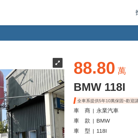
88.80
萬
BMW 118I
全車系提供5年10萬保固~歡迎
車 商
永業汽車
|
車 款
BMW
|
車 型
118I
|