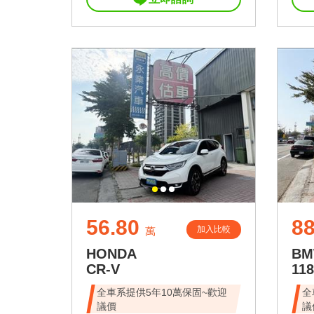
56.80
88
加入比較
萬
HONDA
B
CR-V
118
全車系提供5年10萬保固~歡迎
全
議價
議