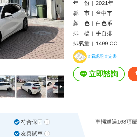
年 份
2021年
|
縣 市
台中市
|
顏 色
白色系
|
排 檔
手自排
|
排氣量
1499 CC
|
查看認證查定書
立即諮詢
車輛通過168項
符合保固
友善試車