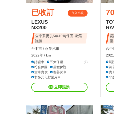
已收訂
70
加入比較
LEXUS
TO
NX200
RA
全車系提供5年10萬保固~歡迎
認
議價
里
台中市 /
永業汽車
台中市
2022年 / km
2021
認證車
五大保證
認
符合保固
里程保證
符
實車實價
友善試車
實
非多元化營業用車
非
立即諮詢