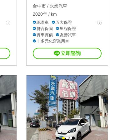
台中市 /
永業汽車
2020年 / km
認證車
五大保證
符合保固
里程保證
實車實價
友善試車
非多元化營業用車
立即諮詢