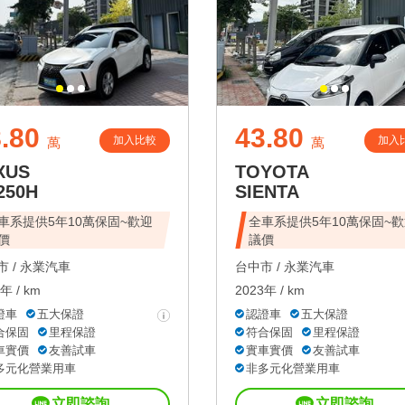
.80
43.80
加入比較
加入
萬
萬
XUS
TOYOTA
250H
SIENTA
車系提供5年10萬保固~歡迎
全車系提供5年10萬保固~
價
議價
 /
永業汽車
台中市 /
永業汽車
年 / km
2023年 / km
證車
五大保證
認證車
五大保證
合保固
里程保證
符合保固
里程保證
車實價
友善試車
實車實價
友善試車
多元化營業用車
非多元化營業用車
立即諮詢
立即諮詢