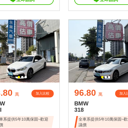
.80
96.80
加入比較
加入
萬
萬
MW
BMW
I
318
車系提供5年10萬保固~歡迎
全車系提供5年10萬保固~
價
議價