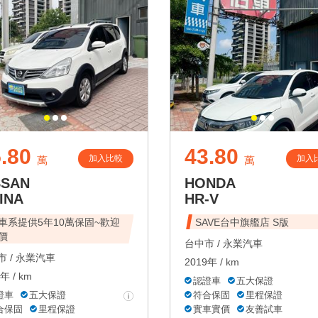
.80
43.80
加入比較
加入
萬
萬
SSAN
HONDA
INA
HR-V
車系提供5年10萬保固~歡迎
SAVE台中旗艦店 S版
價
台中市 /
永業汽車
 /
永業汽車
2019年 / km
年 / km
認證車
五大保證
證車
五大保證
符合保固
里程保證
合保固
里程保證
實車實價
友善試車