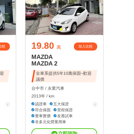
19.80
比較
加入比較
萬
MAZDA
MAZDA 2
歡迎
全車系提供5年10萬保固~歡迎
議價
台中市 /
永業汽車
2013年 / km
認證車
五大保證
符合保固
里程保證
實車實價
友善試車
非多元化營業用車
立即諮詢