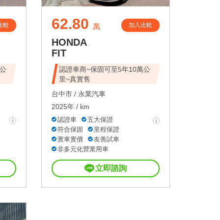
62.80
比較
加入比較
萬
HONDA
FIT
萬公
認證車商~保固可至5年10萬公
里~真實售
台中市 /
永業汽車
2025年 / km
認證車
五大保證
符合保固
里程保證
實車實價
友善試車
非多元化營業用車
立即諮詢