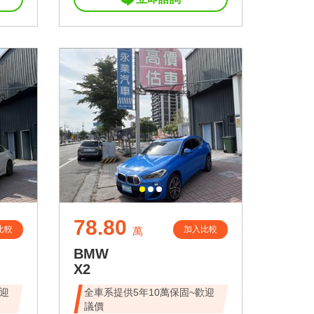
78.80
比較
加入比較
萬
BMW
X2
歡迎
全車系提供5年10萬保固~歡迎
議價