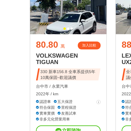
80.80
88
加入比較
萬
VOLKSWAGEN
LE
TIGUAN
UX
330 新車156.8 全車系提供5年
全
10萬保固~歡迎議價
議
台中市 /
永業汽車
台中市
2022年 / km
2022
認證車
五大保證
認
符合保固
里程保證
符
實車實價
友善試車
實
非多元化營業用車
非
立即諮詢