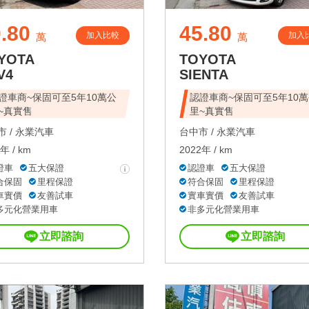
.80
45.80
加入比較
加入
萬
萬
YOTA
TOYOTA
V4
SIENTA
證車商~保固可至5年10萬公
認證車商~保固可至5年10
~真實售
里~真實售
 /
永業汽車
台中市 /
永業汽車
年 / km
2022年 / km
證車
五大保證
認證車
五大保證
合保固
里程保證
符合保固
里程保證
車實價
友善試車
實車實價
友善試車
多元化營業用車
非多元化營業用車
立即諮詢
立即諮詢