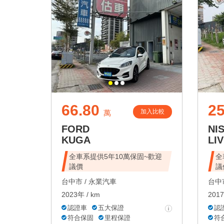
66.80
25
加入比較
萬
FORD
NI
KUGA
LIV
全車系提供5年10萬保固~歡迎
全
議價
議
台中市 /
永業汽車
台中市
2023年 / km
2017
認證車
五大保證
認
符合保固
里程保證
符