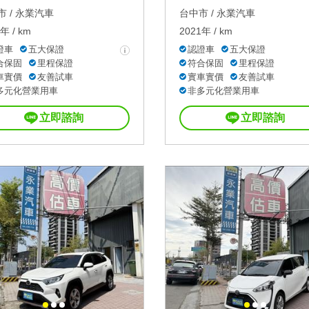
 /
永業汽車
台中市 /
永業汽車
年 / km
2021年 / km
證車
五大保證
認證車
五大保證
合保固
里程保證
符合保固
里程保證
車實價
友善試車
實車實價
友善試車
多元化營業用車
非多元化營業用車
立即諮詢
立即諮詢