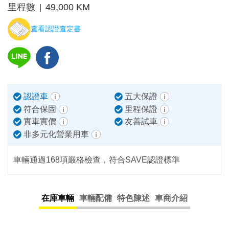
里程數
49,000 KM
|
查看認證查定書
認證車
五大保證
符合保固
里程保證
實車實價
友善試車
非多元化營業用車
車輛通過168項嚴格檢查，符合SAVE認證標準
在庫車輛
車輛配備
特色陳述
車商介紹