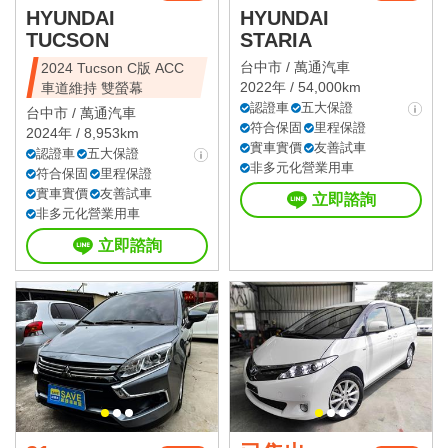
HYUNDAI
HYUNDAI
TUCSON
STARIA
台中市 /
萬通汽車
2024 Tucson C版 ACC
2022年 / 54,000km
車道維持 雙螢幕
認證車
五大保證
台中市 /
萬通汽車
符合保固
里程保證
2024年 / 8,953km
實車實價
友善試車
認證車
五大保證
非多元化營業用車
符合保固
里程保證
實車實價
友善試車
立即諮詢
非多元化營業用車
立即諮詢