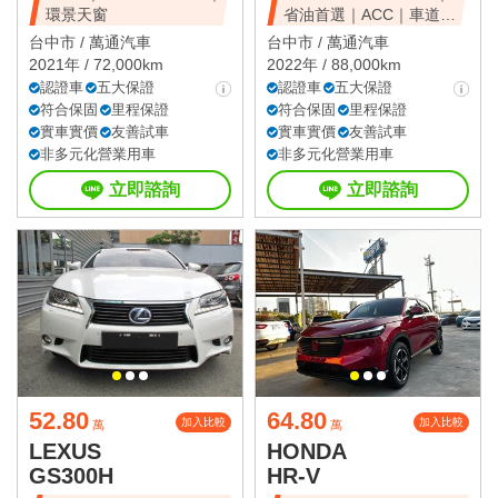
環景天窗
省油首選｜ACC｜車道維
持
台中市 /
萬通汽車
台中市 /
萬通汽車
2021年 / 72,000km
2022年 / 88,000km
認證車
五大保證
認證車
五大保證
符合保固
里程保證
符合保固
里程保證
實車實價
友善試車
實車實價
友善試車
非多元化營業用車
非多元化營業用車
立即諮詢
立即諮詢
52.80
64.80
加入比較
加入比較
萬
萬
LEXUS
HONDA
GS300H
HR-V