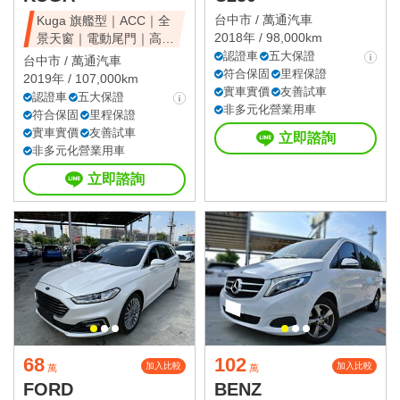
台中市 /
萬通汽車
Kuga 旗艦型｜ACC｜全
2018年 / 98,000km
景天窗｜電動尾門｜高CP
值休旅
認證車
五大保證
台中市 /
萬通汽車
符合保固
里程保證
2019年 / 107,000km
實車實價
友善試車
認證車
五大保證
非多元化營業用車
符合保固
里程保證
實車實價
友善試車
立即諮詢
非多元化營業用車
立即諮詢
68
102
加入比較
加入比較
萬
萬
FORD
BENZ