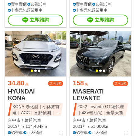
實車實價
友善試車
實車實價
友善試車
非多元化營業用車
非多元化營業用車
立即諮詢
立即諮詢
34.80
158
加入比較
加入比較
萬
萬
HYUNDAI
MASERATI
KONA
LEVANTE
KONA 勁化型｜小休旅首
2022 Levante GT總代理
選｜ACC｜盲點偵測｜省
｜48V輕油電｜全景天窗
油好開
台中市 /
萬通汽車
台中市 /
萬通汽車
2019年 / 114,434km
2021年 / 51,000km
認證車
五大保證
認證車
五大保證