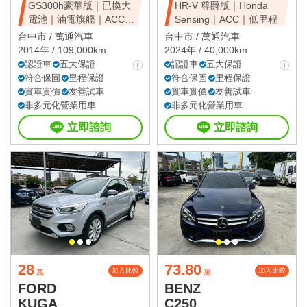
GS300h豪華版｜已換大
HR-V 尊爵版｜Honda
電池｜油電旗艦｜ACC｜
Sensing｜ACC｜低里程
天窗豪華房
台中市 /
萬通汽車
台中市 /
萬通汽車
2014年 / 109,000km
2024年 / 40,000km
認證車
五大保證
認證車
五大保證
符合保固
里程保證
符合保固
里程保證
實車實價
友善試車
實車實價
友善試車
非多元化營業用車
非多元化營業用車
立即諮詢
立即諮詢
28
73.80
加入比較
加入比較
萬
萬
FORD
BENZ
KUGA
C250