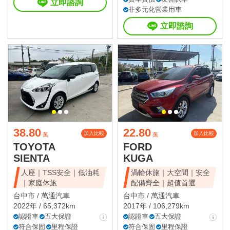
立即諮詢
非多元化營業用車
立即諮詢
38.80
22.80
加入比較
加入比較
萬
萬
TOYOTA
FORD
SIENTA
KUGA
人座｜TSS安全｜低油耗
渦輪休旅｜大空間｜安全
｜家庭休旅
配備齊全｜超值首選
台中市 /
萬通汽車
台中市 /
萬通汽車
2022年 / 65,372km
2017年 / 106,279km
認證車
五大保證
認證車
五大保證
符合保固
里程保證
符合保固
里程保證