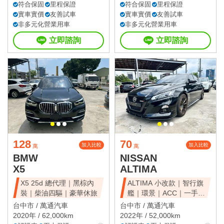
符合保固
里程保證
符合保固
里程保證
實車實價
友善試車
實車實價
友善試車
非多元化營業用車
非多元化營業用車
立即諮詢
立即諮詢
128
70
加入比較
加入比較
萬
萬
BMW
NISSAN
X5
ALTIMA
X5 25d 總代理｜黑棕內
ALTIMA 小改款｜智行旗
裝｜柴油四驅｜豪華休旅
艦｜環景｜ACC｜一手美
車
台中市 /
萬通汽車
台中市 /
萬通汽車
2020年 / 62,000km
2022年 / 52,000km