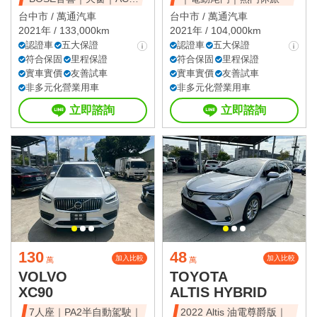
全速域｜質感休旅
台中市 /
萬通汽車
台中市 /
萬通汽車
2021年 / 133,000km
2021年 / 104,000km
認證車
五大保證
認證車
五大保證
符合保固
里程保證
符合保固
里程保證
實車實價
友善試車
實車實價
友善試車
非多元化營業用車
非多元化營業用車
立即諮詢
立即諮詢
130
48
加入比較
加入比較
萬
萬
VOLVO
TOYOTA
XC90
ALTIS HYBRID
7人座｜PA2半自動駕駛｜
2022 Altis 油電尊爵版｜