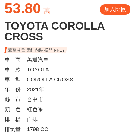
53.80
加入比較
萬
TOYOTA COROLLA
CROSS
豪華油電 黑紅內裝 摸門 I-KEY
車 商
萬通汽車
|
車 款
TOYOTA
|
車 型
COROLLA CROSS
|
年 份
2021年
|
縣 市
台中市
|
顏 色
紅色系
|
排 檔
自排
|
排氣量
1798 CC
|