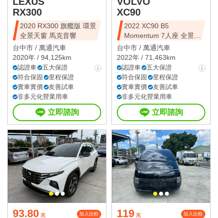
LEXUS
VOLVO
RX300
XC90
2020 RX300 旗艦版 環景
2022 XC90 B5
全景天窗 馬克音響
Momentum 7人座 全景天
窗
台中市 /
萬通汽車
台中市 /
萬通汽車
2020年 / 94,125km
2022年 / 71,463km
認證車
五大保證
認證車
五大保證
符合保固
里程保證
符合保固
里程保證
實車實價
友善試車
實車實價
友善試車
非多元化營業用車
非多元化營業用車
立即諮詢
立即諮詢
93.80
119
加入比較
加入比較
萬
萬