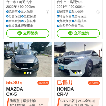
雙電滑門、雙天窗
台中市 /
萬通汽車
台中市 /
萬通汽車
2022年 / 90,000km
2021年 / 90,000km
認證車
五大保證
認證車
五大保證
符合保固
里程保證
符合保固
里程保證
實車實價
友善試車
實車實價
友善試車
非多元化營業用車
非多元化營業用車
立即諮詢
立即諮詢
55.80
已售出
加入比較
加入比較
萬
MAZDA
HONDA
CX-5
CR-V
旗艦型｜環景影像｜
CR-V S版｜ACC全速域
BOSE音響｜天窗｜ACC
｜電動尾門｜熱門休旅