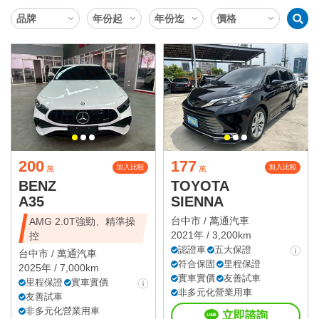
200
177
加入比較
加入比較
萬
萬
BENZ
TOYOTA
A35
SIENNA
台中市 /
萬通汽車
AMG 2.0T強勁、精準操
2021年 / 3,200km
控
認證車
五大保證
台中市 /
萬通汽車
符合保固
里程保證
2025年 / 7,000km
實車實價
友善試車
里程保證
實車實價
非多元化營業用車
友善試車
非多元化營業用車
立即諮詢