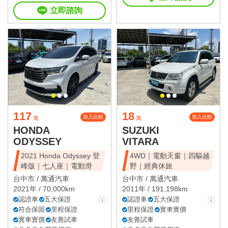
立即諮詢
117
18
加入比較
加入比較
萬
萬
HONDA
SUZUKI
ODYSSEY
VITARA
2021 Honda Odyssey 登
4WD｜電動天窗｜四驅越
峰版｜七人座｜電動滑
野｜經典休旅
台中市 /
萬通汽車
台中市 /
萬通汽車
2021年 / 70,000km
2011年 / 191,198km
認證車
五大保證
認證車
五大保證
符合保固
里程保證
里程保證
實車實價
實車實價
友善試車
友善試車