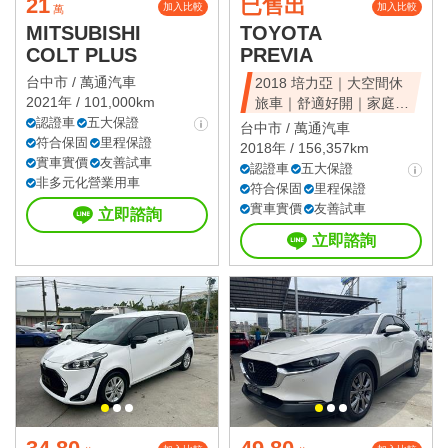
21
已售出
加入比較
加入比較
萬
MITSUBISHI
TOYOTA
COLT PLUS
PREVIA
台中市 /
萬通汽車
2018 培力亞｜大空間休
2021年 / 101,000km
旅車｜舒適好開｜家庭首
認證車
五大保證
選｜可全額貸
台中市 /
萬通汽車
符合保固
里程保證
2018年 / 156,357km
實車實價
友善試車
認證車
五大保證
非多元化營業用車
符合保固
里程保證
實車實價
友善試車
立即諮詢
立即諮詢