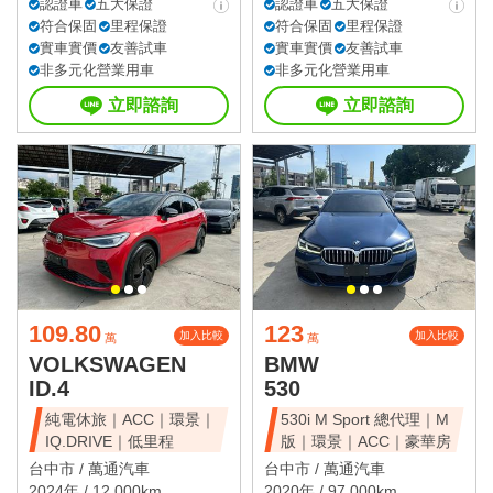
認證車
五大保證
認證車
五大保證
符合保固
里程保證
符合保固
里程保證
實車實價
友善試車
實車實價
友善試車
非多元化營業用車
非多元化營業用車
立即諮詢
立即諮詢
109.80
123
加入比較
加入比較
萬
萬
VOLKSWAGEN
BMW
ID.4
530
純電休旅｜ACC｜環景｜
530i M Sport 總代理｜M
IQ.DRIVE｜低里程
版｜環景｜ACC｜豪華房
台中市 /
萬通汽車
台中市 /
萬通汽車
2024年 / 12,000km
2020年 / 97,000km