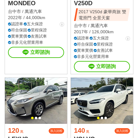
MONDEO
V250D
台中市 /
萬通汽車
2017 V250d 豪華商旅 雙
2022年 / 44,000km
電滑門 全景天窗
認證車
五大保證
台中市 /
萬通汽車
符合保固
里程保證
2017年 / 126,000km
實車實價
友善試車
認證車
五大保證
非多元化營業用車
符合保固
里程保證
實車實價
友善試車
立即諮詢
非多元化營業用車
立即諮詢
120
140
加入比較
加入比較
萬
萬