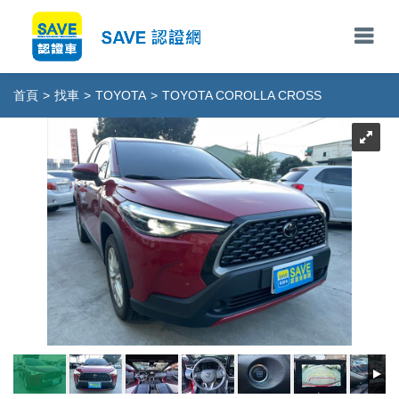
首頁
>
找車
>
TOYOTA
>
TOYOTA COROLLA CROSS