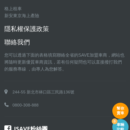
格上租車
新安東京海上產險
隱私權保護政策
聯絡我們
您可以透過下面的表格填寫聯絡全省的SAVE加盟車商，網站也
將隨時更新優質車商資訊，若有任何疑問也可以直接撥打我們
的服務專線 ，由專人為您解答。
244-55 新北市林口區三民路136號
0800-308-888
幫你
賣車
0
車輛
ISAVE粉絲團
比較