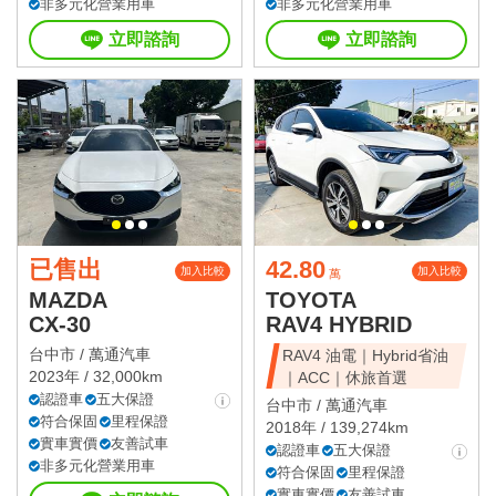
非多元化營業用車
非多元化營業用車
立即諮詢
立即諮詢
已售出
42.80
加入比較
加入比較
萬
MAZDA
TOYOTA
CX-30
RAV4 HYBRID
台中市 /
萬通汽車
RAV4 油電｜Hybrid省油
2023年 / 32,000km
｜ACC｜休旅首選
認證車
五大保證
台中市 /
萬通汽車
符合保固
里程保證
2018年 / 139,274km
實車實價
友善試車
認證車
五大保證
非多元化營業用車
符合保固
里程保證
實車實價
友善試車