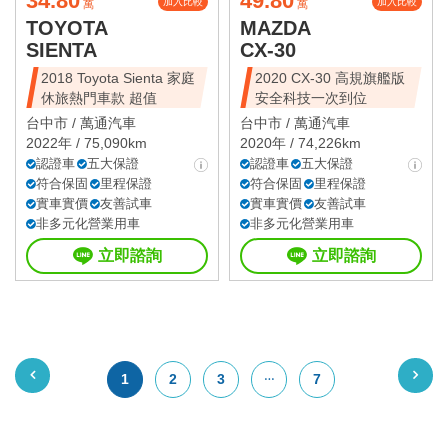
34.80
49.80
加入比較
加入比較
萬
萬
TOYOTA
MAZDA
SIENTA
CX-30
2018 Toyota Sienta 家庭
2020 CX-30 高規旗艦版
休旅熱門車款 超值
安全科技一次到位
台中市 /
萬通汽車
台中市 /
萬通汽車
2022年 / 75,090km
2020年 / 74,226km
認證車
五大保證
認證車
五大保證
符合保固
里程保證
符合保固
里程保證
實車實價
友善試車
實車實價
友善試車
非多元化營業用車
非多元化營業用車
立即諮詢
立即諮詢
1
2
3
7