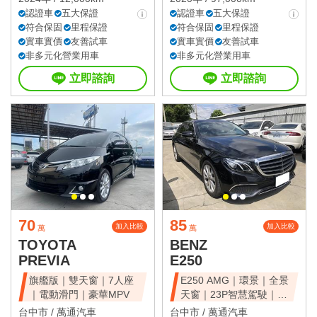
認證車
五大保證
認證車
五大保證
符合保固
里程保證
符合保固
里程保證
實車實價
友善試車
實車實價
友善試車
非多元化營業用車
非多元化營業用車
立即諮詢
立即諮詢
70
85
加入比較
加入比較
萬
萬
TOYOTA
BENZ
PREVIA
E250
旗艦版｜雙天窗｜7人座
E250 AMG｜環景｜全景
｜電動滑門｜豪華MPV
天窗｜23P智慧駕駛｜總
代理
台中市 /
萬通汽車
台中市 /
萬通汽車