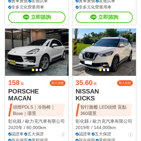
實車實價
友善試車
實車實價
友善試車
非多元化營業用車
非多元化營業用車
立即諮詢
立即諮詢
158
35.60
加入比較
加入比較
萬
萬
PORSCHE
NISSAN
MACAN
KICKS
頭燈PDLS｜冷熱椅｜
智行旗艦 LED頭燈 盲點
Bose｜環景
360環景
彰化縣 /
歐力克汽車有限公司
彰化縣 /
歐力克汽車有限公司
2020年 / 80,000km
2019年 / 144,000km
認證車
五大保證
認證車
五大保證
符合保固
里程保證
符合保固
里程保證