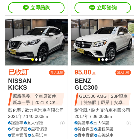
立即諮詢
立即諮詢
已收訂
95.80
加入比較
加入比較
萬
NISSAN
BENZ
KICKS
GLC300
原廠保養、全車原鈑件、
GLC300 AMG｜23P跟車
新車一手｜2021 KICKS
｜雙魚眼｜環景｜安卓｜
智行旗艦
免鑰
彰化縣 /
歐力克汽車有限公司
彰化縣 /
歐力克汽車有限公司
2021年 / 140,000km
2017年 / 86,000km
認證車
五大保證
認證車
五大保證
符合保固
里程保證
符合保固
里程保證
實車實價
友善試車
實車實價
友善試車