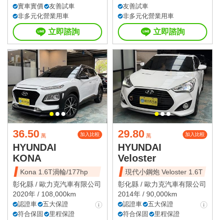
實車實價
友善試車
友善試車
非多元化營業用車
非多元化營業用車
立即諮詢
立即諮詢
36.50
29.80
加入比較
加入比較
萬
萬
HYUNDAI
HYUNDAI
KONA
Veloster
Kona 1.6T渦輪/177hp
現代小鋼炮 Veloster 1.6T
彰化縣 /
歐力克汽車有限公司
彰化縣 /
歐力克汽車有限公司
2020年 / 108,000km
2014年 / 90,000km
認證車
五大保證
認證車
五大保證
符合保固
里程保證
符合保固
里程保證