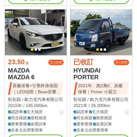
23.50
已收訂
加入比較
加入比較
萬
MAZDA
HYUNDAI
MAZDA 6
PORTER
原廠保養+引擎終身保固
2021年、跑2萬6、原廠
｜LED頭燈｜Bose音響｜
保養｜Porter 小霸王
抬顯｜盲點
彰化縣 /
歐力克汽車有限公司
彰化縣 /
歐力克汽車有限公司
2015年 / 145,000km
2021年 / 26,000km
認證車
五大保證
認證車
五大保證
符合保固
里程保證
符合保固
里程保證
實車實價
友善試車
實車實價
友善試車
非多元化營業用車
非多元化營業用車