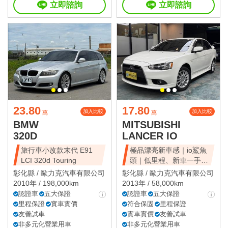
立即諮詢
立即諮詢
23.80
17.80
加入比較
加入比較
萬
萬
BMW
MITSUBISHI
320D
LANCER IO
旅行車小改款末代 E91
極品漂亮新車感｜io鯊魚
LCI 320d Touring
頭｜低里程、新車一手、
全車原鈑件
彰化縣 /
歐力克汽車有限公司
彰化縣 /
歐力克汽車有限公司
2010年 / 198,000km
2013年 / 58,000km
認證車
五大保證
認證車
五大保證
里程保證
實車實價
符合保固
里程保證
友善試車
實車實價
友善試車
非多元化營業用車
非多元化營業用車