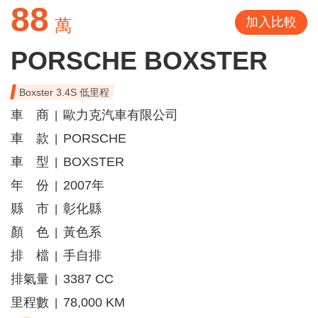
88
加入比較
萬
PORSCHE BOXSTER
Boxster 3.4S 低里程
車 商
歐力克汽車有限公司
|
車 款
PORSCHE
|
車 型
BOXSTER
|
年 份
2007年
|
縣 市
彰化縣
|
顏 色
黃色系
|
排 檔
手自排
|
排氣量
3387 CC
|
里程數
78,000 KM
|