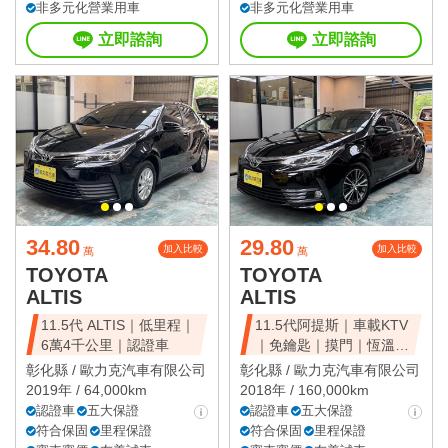
非多元化營業用車
非多元化營業用車
立即諮詢
立即諮詢
34.80
29.80
加入比較
加入比較
萬
萬
TOYOTA
TOYOTA
ALTIS
ALTIS
11.5代 ALTIS｜低里程｜
11.5代阿提斯｜車載KTV
6萬4千公里｜認證車
｜免鑰匙｜摸門｜恆溫｜
全車原鈑件
彰化縣 /
歐力克汽車有限公司
彰化縣 /
歐力克汽車有限公司
2019年 / 64,000km
2018年 / 160,000km
認證車
五大保證
認證車
五大保證
符合保固
里程保證
符合保固
里程保證