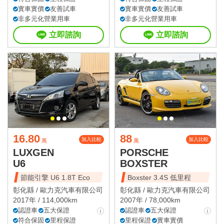
實車實價
友善試車
實車實價
友善試車
非多元化營業用車
非多元化營業用車
立即諮詢
立即諮詢
16.80
88
加入比較
加入比較
萬
萬
LUXGEN
PORSCHE
U6
BOXSTER
節能引擎 U6 1.8T Eco
Boxster 3.4S 低里程
彰化縣 /
歐力克汽車有限公司
彰化縣 /
歐力克汽車有限公司
2017年 / 114,000km
2007年 / 78,000km
認證車
五大保證
認證車
五大保證
符合保固
里程保證
里程保證
實車實價