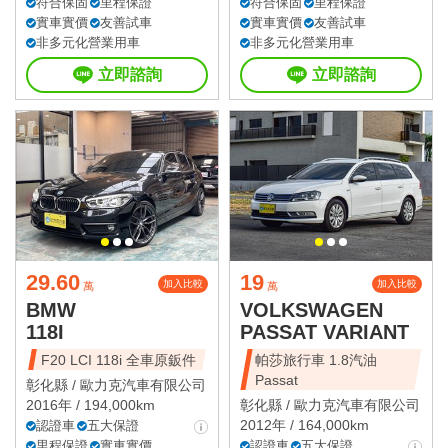
符合保固
里程保證
符合保固
里程保證
實車實價
友善試車
實車實價
友善試車
非多元化營業用車
非多元化營業用車
立即諮詢
立即諮詢
29.60
19
加入比較
加入比較
萬
萬
BMW
VOLKSWAGEN
118I
PASSAT VARIANT
F20 LCI 118i 全車原鈑件
帕莎旅行車 1.8汽油
Passat
彰化縣 /
歐力克汽車有限公司
2016年 / 194,000km
彰化縣 /
歐力克汽車有限公司
2012年 / 164,000km
認證車
五大保證
里程保證
實車實價
認證車
五大保證