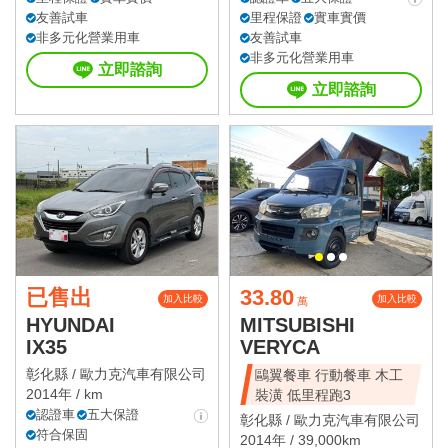
友善試車
里程保證
實車實價
非多元化營業用車
友善試車
非多元化營業用車
立即諮詢
立即諮詢
已售出
33.80
加入比較
加入比較
萬
HYUNDAI
MITSUBISHI
IX35
VERYCA
彰化縣 /
歐力克汽車有限公司
鷗翼餐車 行動餐車 木工
2014年 / km
裝潢 低里程跑3
認證車
五大保證
彰化縣 /
歐力克汽車有限公司
符合保固
2014年 / 39,000km