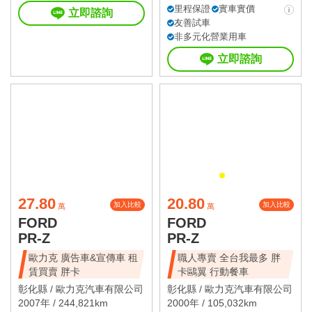
里程保證
實車實價
立即諮詢
友善試車
非多元化營業用車
立即諮詢
27.80
20.80
加入比較
加入比較
萬
萬
FORD
FORD
PR-Z
PR-Z
歐力克 廣告車&宣傳車 租
職人專賣 全台我最多 胖
賃買賣 胖卡
卡鷗翼 行動餐車
彰化縣 /
歐力克汽車有限公司
彰化縣 /
歐力克汽車有限公司
2007年 / 244,821km
2000年 / 105,032km