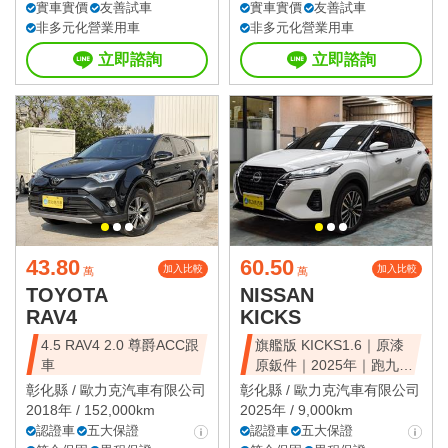
實車實價
友善試車
實車實價
友善試車
非多元化營業用車
非多元化營業用車
立即諮詢
立即諮詢
43.80
60.50
加入比較
加入比較
萬
萬
TOYOTA
NISSAN
RAV4
KICKS
4.5 RAV4 2.0 尊爵ACC跟
旗艦版 KICKS1.6｜原漆
車
原鈑件｜2025年｜跑九千
公里
彰化縣 /
歐力克汽車有限公司
彰化縣 /
歐力克汽車有限公司
2018年 / 152,000km
2025年 / 9,000km
認證車
五大保證
認證車
五大保證