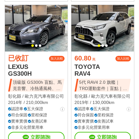
已收訂
60.80
加入比較
加入比較
萬
LEXUS
TOYOTA
GS300H
RAV4
頂級版 GS300h 盲點、馬
5代 RAV4 2.0 旗艦｜
克音響、冷熱通風椅、
TRD運動套件｜盲點｜環
HUD抬顯
景
彰化縣 /
歐力克汽車有限公司
彰化縣 /
歐力克汽車有限公司
2014年 / 210,000km
2019年 / 130,000km
認證車
五大保證
認證車
五大保證
符合保固
里程保證
符合保固
里程保證
實車實價
友善試車
實車實價
友善試車
非多元化營業用車
非多元化營業用車
立即諮詢
立即諮詢