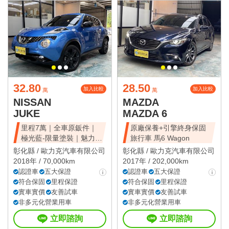
32.80
28.50
加入比較
加入比較
萬
萬
NISSAN
MAZDA
JUKE
MAZDA 6
里程7萬｜全車原鈑件｜
原廠保養+引擎終身保固
極光藍-限量塗裝｜魅力豪
旅行車 馬6 Wagon
華版
彰化縣 /
歐力克汽車有限公司
彰化縣 /
歐力克汽車有限公司
2018年 / 70,000km
2017年 / 202,000km
認證車
五大保證
認證車
五大保證
符合保固
里程保證
符合保固
里程保證
實車實價
友善試車
實車實價
友善試車
非多元化營業用車
非多元化營業用車
立即諮詢
立即諮詢