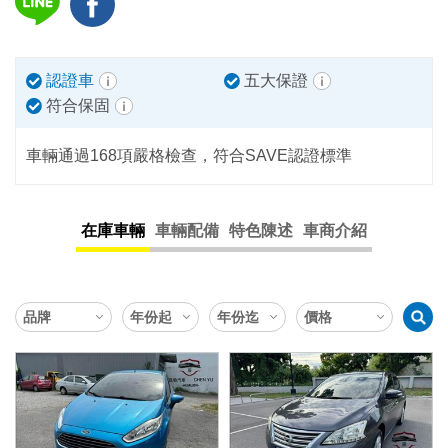
認證車
五大保證
符合保固
車輛通過168項嚴格檢查，符合SAVE認證標準
在庫車輛
車輛配備
特色陳述
車商介紹