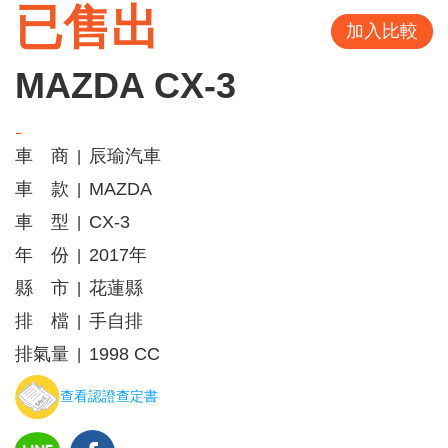
已售出
加入比較
MAZDA CX-3
車 商
辰瑜汽車
|
車 款
MAZDA
|
車 型
CX-3
|
年 份
2017年
|
縣 市
花蓮縣
|
排 檔
手自排
|
排氣量
1998 CC
|
查看認證查定書