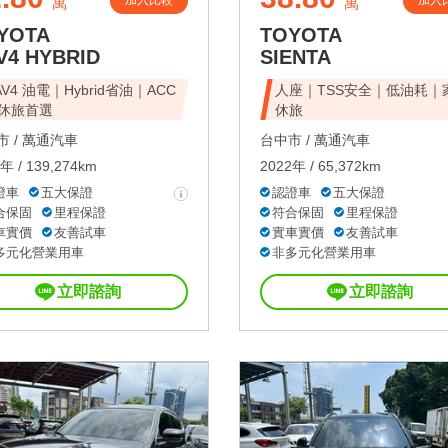
加入比較
加入
萬
萬
YOTA
TOYOTA
V4 HYBRID
SIENTA
AV4 油電｜Hybrid省油｜ACC
人座｜TSS安全｜低油耗｜
休旅首選
休旅
 /
萬通汽車
台中市 /
萬通汽車
年 / 139,274km
2022年 / 65,372km
證車
五大保證
認證車
五大保證
合保固
里程保證
符合保固
里程保證
車實價
友善試車
實車實價
友善試車
多元化營業用車
非多元化營業用車
立即諮詢
立即諮詢