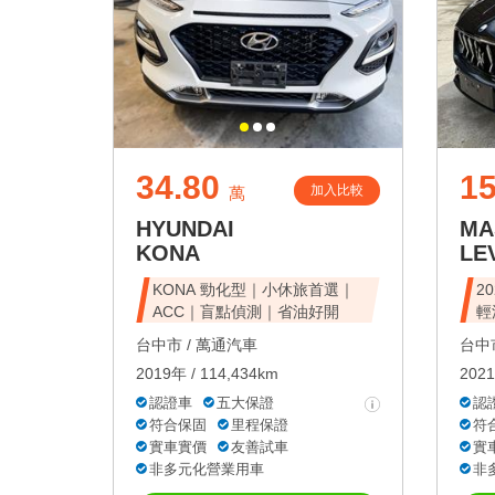
34.80
1
加入比較
萬
HYUNDAI
MA
KONA
LE
KONA 勁化型｜小休旅首選｜
20
ACC｜盲點偵測｜省油好開
輕
台中市 /
萬通汽車
台中市
2019年 / 114,434km
2021
認證車
五大保證
認
符合保固
里程保證
符
實車實價
友善試車
實
非多元化營業用車
非