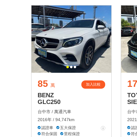
85
1
加入比較
萬
BENZ
TO
GLC250
SI
台中市 /
萬通汽車
台中市
2016年 / 94,747km
2021
認證車
五大保證
認
符合保固
里程保證
符