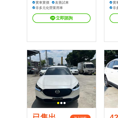
實車實價
友善試車
實
非多元化營業用車
非
立即諮詢
已售出
42