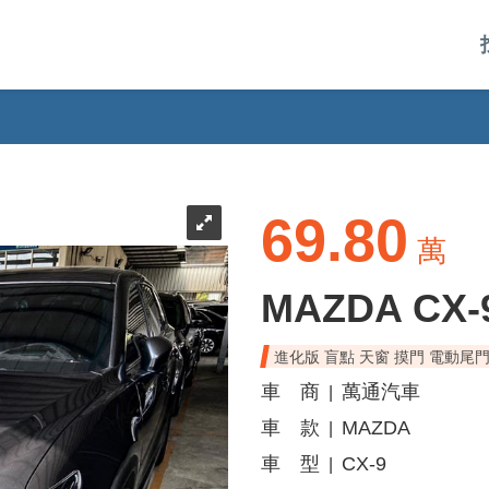
69.80
萬
MAZDA CX-
進化版 盲點 天窗 摸門 電動尾門
車 商
萬通汽車
|
車 款
MAZDA
|
車 型
CX-9
|