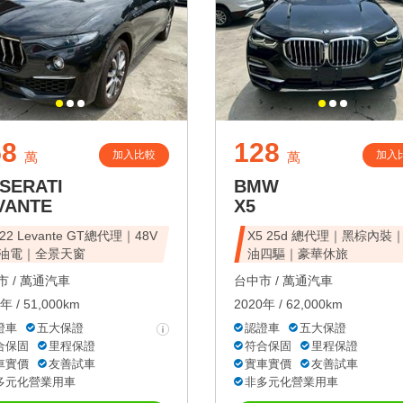
58
128
加入比較
加入
萬
萬
SERATI
BMW
VANTE
X5
22 Levante GT總代理｜48V
X5 25d 總代理｜黑棕內裝
油電｜全景天窗
油四驅｜豪華休旅
 /
萬通汽車
台中市 /
萬通汽車
年 / 51,000km
2020年 / 62,000km
證車
五大保證
認證車
五大保證
合保固
里程保證
符合保固
里程保證
車實價
友善試車
實車實價
友善試車
多元化營業用車
非多元化營業用車