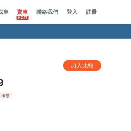
找車
賣車
聯絡我們
登入
註冊
加入比較
9
 環景