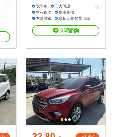
認證車
五大保證
里程保證
實車實價
友善試車
非多元化營業用車
立即諮詢
22.80