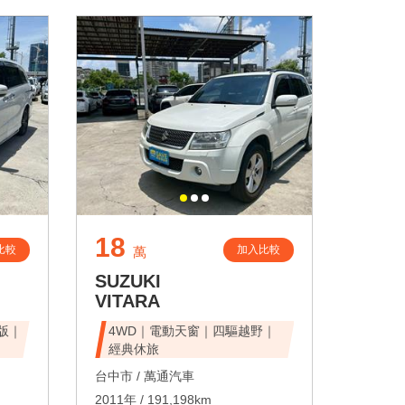
18
比較
加入比較
萬
SUZUKI
VITARA
峰版｜
4WD｜電動天窗｜四驅越野｜
經典休旅
台中市 /
萬通汽車
2011年 / 191,198km