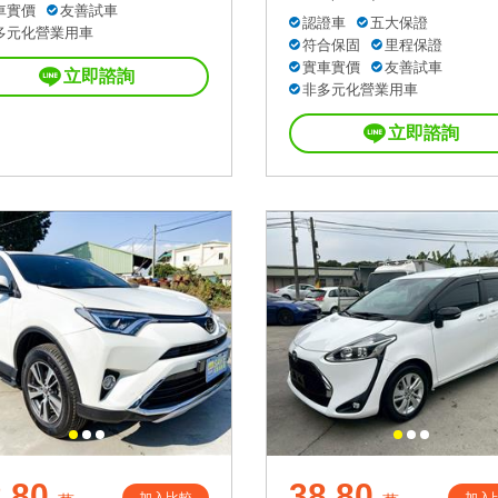
車實價
友善試車
認證車
五大保證
多元化營業用車
符合保固
里程保證
實車實價
友善試車
立即諮詢
非多元化營業用車
立即諮詢
.80
38.80