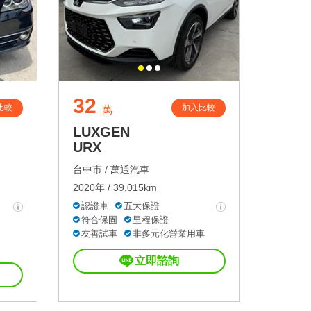
32
比較
加入比較
萬
LUXGEN
URX
台中市 /
萬通汽車
2020年 / 39,015km
認證車
五大保證
符合保固
里程保證
友善試車
非多元化營業用車
立即諮詢