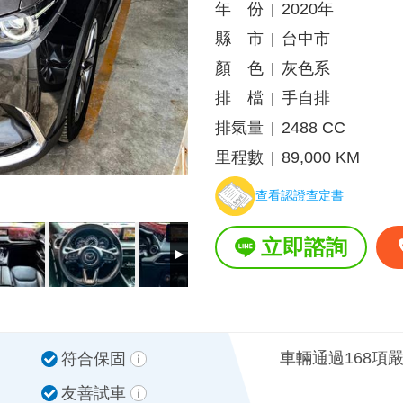
年 份
2020年
|
縣 市
台中市
|
顏 色
灰色系
|
排 檔
手自排
|
排氣量
2488 CC
|
里程數
89,000 KM
|
查看認證查定書
立即諮詢
車輛通過168項
符合保固
友善試車