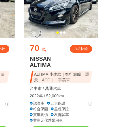
70
比較
加入比較
萬
NISSAN
ALTIMA
｜柴
ALTIMA 小改款｜智行旗艦｜環
景｜ACC｜一手美車
台中市 /
萬通汽車
2022年 / 52,000km
認證車
五大保證
符合保固
里程保證
實車實價
友善試車
非多元化營業用車