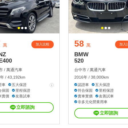
7
58
加入比較
加入
萬
萬
NZ
BMW
E400
520
 /
萬通汽車
台中市 /
萬通汽車
年 / 43,192km
2016年 / 38,000km
證車
五大保證
認證車
五大保證
合保固
里程保證
符合保固
里程保證
車實價
友善試車
實車實價
友善試車
非多元化營業用車
立即諮詢
立即諮詢