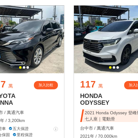
77
117
加入比較
加入
萬
萬
YOTA
HONDA
ENNA
ODYSSEY
 /
萬通汽車
2021 Honda Odyssey 登
七人座｜電動滑
年 / 3,200km
台中市 /
萬通汽車
證車
五大保證
合保固
里程保證
2021年 / 70,000km