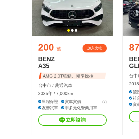
200
8
加入比較
萬
BENZ
BE
A35
GL
台中市
AMG 2.0T強勁、精準操控
2018
台中市 /
萬通汽車
認
2025年 / 7,000km
符
里程保證
實車實價
實
友善試車
非多元化營業用車
立即諮詢