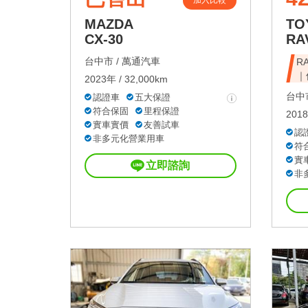
加入比較
MAZDA
TO
CX-30
RA
台中市 /
萬通汽車
R
｜
2023年 / 32,000km
台中市
認證車
五大保證
符合保固
里程保證
2018
實車實價
友善試車
認
非多元化營業用車
符
實
立即諮詢
非