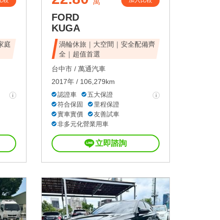
比較
加入比較
萬
FORD
KUGA
家庭
渦輪休旅｜大空間｜安全配備齊
全｜超值首選
台中市 /
萬通汽車
2017年 / 106,279km
認證車
五大保證
符合保固
里程保證
實車實價
友善試車
非多元化營業用車
立即諮詢