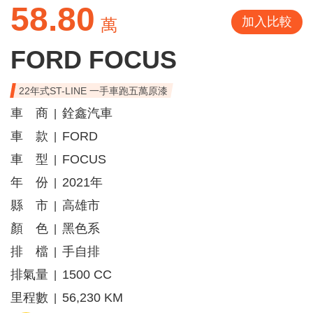
58.80
加入比較
萬
FORD FOCUS
22年式ST-LINE 一手車跑五萬原漆
車 商
銓鑫汽車
|
車 款
FORD
|
車 型
FOCUS
|
年 份
2021年
|
縣 市
高雄市
|
顏 色
黑色系
|
排 檔
手自排
|
排氣量
1500 CC
|
里程數
56,230 KM
|