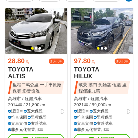
28.80
97.80
加入比較
加入比較
萬
萬
TOYOTA
TOYOTA
ALTIS
HILUX
里程二萬公里 一手車原廠
環景 摸門 免鑰匙 恆溫 里
保養 影音恆溫
程僅跑九萬
高雄市 /
銓鑫汽車
高雄市 /
銓鑫汽車
2014年 / 21,800km
2021年 / 99,000km
認證車
五大保證
認證車
五大保證
符合保固
里程保證
符合保固
里程保證
實車實價
友善試車
實車實價
友善試車
非多元化營業用車
非多元化營業用車