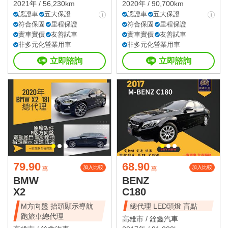
2021年 / 56,230km
2020年 / 90,700km
認證車
五大保證
認證車
五大保證
符合保固
里程保證
符合保固
里程保證
實車實價
友善試車
實車實價
友善試車
非多元化營業用車
非多元化營業用車
立即諮詢
立即諮詢
79.90
68.90
加入比較
加入比較
萬
萬
BMW
BENZ
X2
C180
M方向盤 抬頭顯示導航
總代理 LED頭燈 盲點
跑旅車總代理
高雄市 /
銓鑫汽車