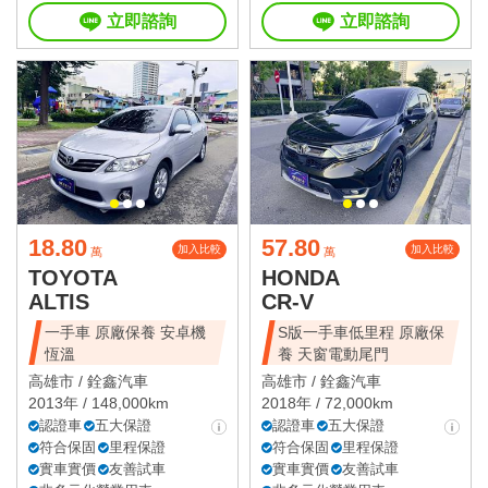
立即諮詢
立即諮詢
18.80
57.80
加入比較
加入比較
萬
萬
TOYOTA
HONDA
ALTIS
CR-V
一手車 原廠保養 安卓機
S版一手車低里程 原廠保
恆溫
養 天窗電動尾門
高雄市 /
銓鑫汽車
高雄市 /
銓鑫汽車
2013年 / 148,000km
2018年 / 72,000km
認證車
五大保證
認證車
五大保證
符合保固
里程保證
符合保固
里程保證
實車實價
友善試車
實車實價
友善試車