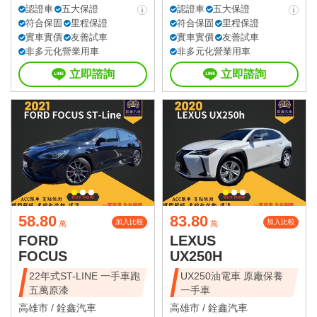
認證車
五大保證
認證車
五大保證
符合保固
里程保證
符合保固
里程保證
實車實價
友善試車
實車實價
友善試車
非多元化營業用車
非多元化營業用車
立即諮詢
立即諮詢
58.80
83.80
加入比較
加入比較
萬
萬
FORD
LEXUS
FOCUS
UX250H
22年式ST-LINE 一手車跑
UX250油電車 原廠保養
五萬原漆
一手車
高雄市 /
銓鑫汽車
高雄市 /
銓鑫汽車