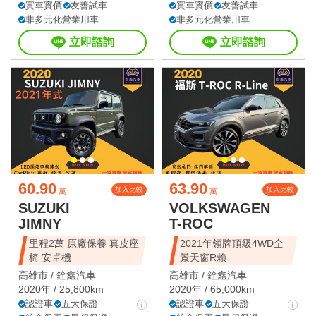
實車實價
友善試車
實車實價
友善試車
非多元化營業用車
非多元化營業用車
立即諮詢
立即諮詢
60.90
63.90
加入比較
加入比較
萬
萬
SUZUKI
VOLKSWAGEN
JIMNY
T-ROC
里程2萬 原廠保養 真皮座
2021年領牌頂級4WD全
椅 安卓機
景天窗R賴
高雄市 /
銓鑫汽車
高雄市 /
銓鑫汽車
2020年 / 25,800km
2020年 / 65,000km
認證車
五大保證
認證車
五大保證