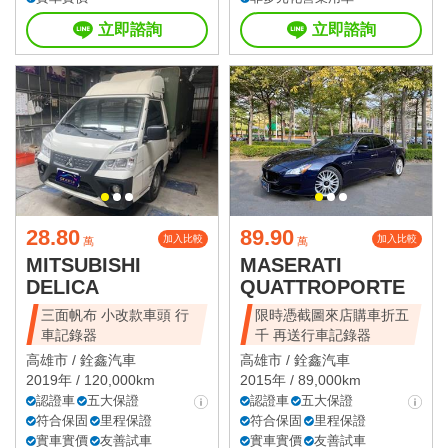
立即諮詢
立即諮詢
28.80
89.90
加入比較
加入比較
萬
萬
MITSUBISHI
MASERATI
DELICA
QUATTROPORTE
三面帆布 小改款車頭 行
限時憑截圖來店購車折五
車記錄器
千 再送行車記錄器
高雄市 /
銓鑫汽車
高雄市 /
銓鑫汽車
2019年 / 120,000km
2015年 / 89,000km
認證車
五大保證
認證車
五大保證
符合保固
里程保證
符合保固
里程保證
實車實價
友善試車
實車實價
友善試車