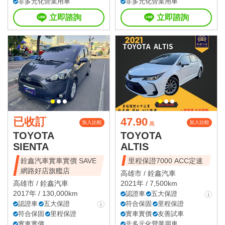
非多元化營業用車
非多元化營業用車
立即諮詢
立即諮詢
已收訂
47.90
加入比較
加入比較
萬
TOYOTA
TOYOTA
SIENTA
ALTIS
銓鑫汽車實車實價 SAVE
里程保證7000 ACC定速
網路好店旗艦店
高雄市 /
銓鑫汽車
高雄市 /
銓鑫汽車
2021年 / 7,500km
2017年 / 130,000km
認證車
五大保證
認證車
五大保證
符合保固
里程保證
符合保固
里程保證
實車實價
友善試車
實車實價
非多元化營業用車