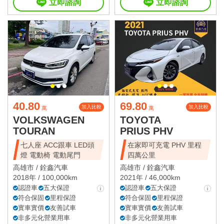
立即諮詢
立即諮詢
40.80
69.80
加入比較
加入比較
萬
萬
VOLKSWAGEN
TOYOTA
TOURAN
PRIUS PHV
七人座 ACC跟車 LED頭
在家即可充電 PHV 里程
燈 電動椅 電動尾門
四萬公里
高雄市 /
銓鑫汽車
高雄市 /
銓鑫汽車
2018年 / 100,000km
2021年 / 46,000km
認證車
五大保證
認證車
五大保證
符合保固
里程保證
符合保固
里程保證
實車實價
友善試車
實車實價
友善試車
非多元化營業用車
非多元化營業用車