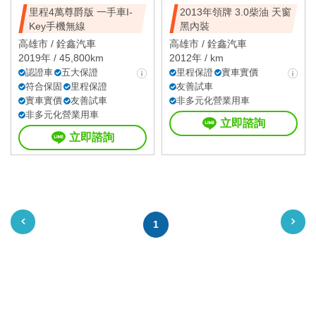
里程4萬尊爵版 一手車I-
2013年領牌 3.0柴油 天窗
Key手機無線
黑內裝
高雄市 /
銓鑫汽車
高雄市 /
銓鑫汽車
2019年 / 45,800km
2012年 / km
認證車
五大保證
里程保證
實車實價
符合保固
里程保證
友善試車
實車實價
友善試車
非多元化營業用車
非多元化營業用車
立即諮詢
立即諮詢
1