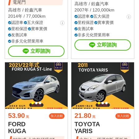
電尾門
高雄市 /
銓鑫汽車
高雄市 /
銓鑫汽車
2007年 / 120,000km
2014年 / 77,000km
認證車
五大保證
認證車
五大保證
里程保證
實車實價
里程保證
實車實價
友善試車
友善試車
非多元化營業用車
非多元化營業用車
立即諮詢
立即諮詢
53.90
21.80
加入比較
加入比較
萬
萬
FORD
TOYOTA
KUGA
YARIS