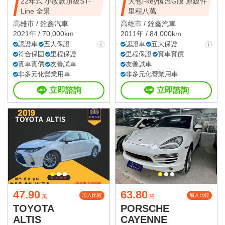
22年式 小改款頂級ST-
大包i-key恆溫G版 原鈑件
Line 全景
里程八萬
高雄市 /
銓鑫汽車
高雄市 /
銓鑫汽車
2021年 / 70,000km
2011年 / 84,000km
認證車
五大保證
認證車
五大保證
符合保固
里程保證
里程保證
實車實價
實車實價
友善試車
友善試車
非多元化營業用車
非多元化營業用車
立即諮詢
立即諮詢
47.90
63.80
加入比較
加入比較
萬
萬
TOYOTA
PORSCHE
ALTIS
CAYENNE