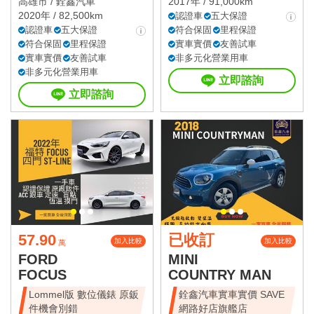
高雄市 /
銓鑫汽車
2017年 / 91,000km
2020年 / 82,500km
認證車
五大保證
認證車
五大保證
符合保固
里程保證
符合保固
里程保證
實車實價
友善試車
實車實價
友善試車
非多元化營業用車
非多元化營業用車
立即諮詢
立即諮詢
57.90
已收訂
加入比較
加入比較
萬
FORD
MINI
FOCUS
COUNTRY MAN
Lommel版 數位儀錶 原鈑
銓鑫汽車實車實價 SAVE
件機會別錯
網路好店旗艦店