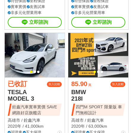
符合保固
里程保證
符合保固
里程保證
實車實價
友善試車
實車實價
友善試車
非多元化營業用車
非多元化營業用車
立即諮詢
立即諮詢
已收訂
85.90
加入比較
加入比較
萬
TESLA
BMW
MODEL 3
218I
銓鑫汽車實車實價 SAVE
四門M SPORT 限量版 車
網路好店旗艦店
門無框設計
高雄市 /
銓鑫汽車
高雄市 /
銓鑫汽車
2020年 / 41,000km
2020年 / 63,000km
認證車
五大保證
認證車
五大保證