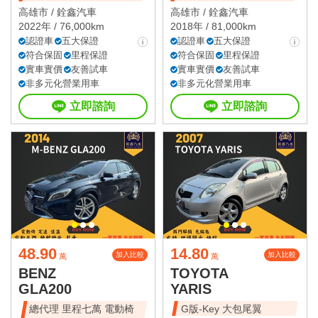
高雄市 /
銓鑫汽車
高雄市 /
銓鑫汽車
2022年 / 76,000km
2018年 / 81,000km
認證車
五大保證
認證車
五大保證
符合保固
里程保證
符合保固
里程保證
實車實價
友善試車
實車實價
友善試車
非多元化營業用車
非多元化營業用車
立即諮詢
立即諮詢
48.90
14.80
加入比較
加入比較
萬
萬
BENZ
TOYOTA
GLA200
YARIS
總代理 里程七萬 電動椅
G版-Key 大包尾翼