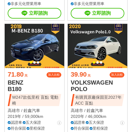
非多元化營業用車
非多元化營業用車
立即諮詢
立即諮詢
71.80
39.90
加入比較
加入比較
萬
萬
BENZ
VOLKSWAGEN
B180
POLO
W247款低里程 盲點 電動
有購買原廠保固至2027年
椅
ACC 盲點
高雄市 /
銓鑫汽車
高雄市 /
銓鑫汽車
2019年 / 59,000km
2020年 / 46,000km
認證車
五大保證
認證車
五大保證
符合保固
里程保證
符合保固
里程保證