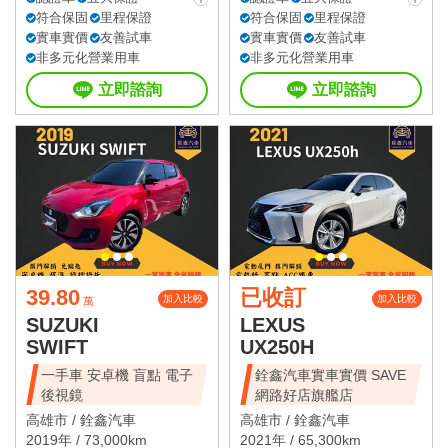
符合保固
里程保證
符合保固
里程保證
實車實價
友善試車
實車實價
友善試車
非多元化營業用車
非多元化營業用車
立即諮詢
立即諮詢
39.80
已收訂
加入比較
加入比較
萬
SUZUKI
LEXUS
SWIFT
UX250H
一手車 安卓機 盲點 電子
銓鑫汽車實車實價 SAVE
後視鏡
網路好店旗艦店
高雄市 /
銓鑫汽車
高雄市 /
銓鑫汽車
2019年 / 73,000km
2021年 / 65,300km