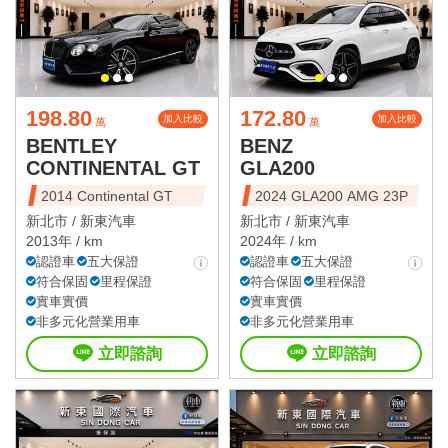
198.80
172.80
加入比較
加入比較
萬
萬
BENTLEY
BENZ
CONTINENTAL GT
GLA200
2014 Continental GT
2024 GLA200 AMG 23P
新北市 /
新東汽車
新北市 /
新東汽車
2013年 / km
2024年 / km
認證車
五大保證
認證車
五大保證
符合保固
里程保證
符合保固
里程保證
實車實價
實車實價
非多元化營業用車
非多元化營業用車
立即諮詢
立即諮詢