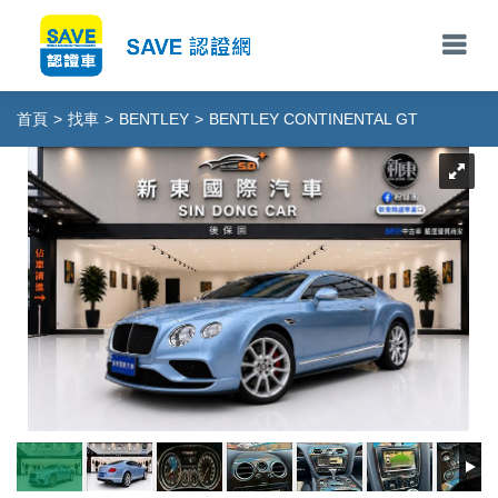
首頁
>
找車
>
BENTLEY
>
BENTLEY CONTINENTAL GT