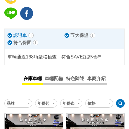
認證車
五大保證
符合保固
車輛通過168項嚴格檢查，符合SAVE認證標準
在庫車輛
車輛配備
特色陳述
車商介紹