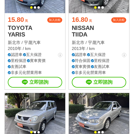
15.80
16.80
加入比較
加入比較
萬
萬
TOYOTA
NISSAN
YARIS
TIIDA
新北市 /
宇晟汽車
新北市 /
宇晟汽車
2010年 / km
2013年 / km
認證車
五大保證
認證車
五大保證
里程保證
實車實價
符合保固
里程保證
友善試車
實車實價
友善試車
非多元化營業用車
非多元化營業用車
立即諮詢
立即諮詢