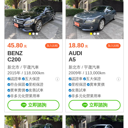
45.80
18.80
加入比較
加入比較
萬
萬
BENZ
AUDI
C200
A5
新北市 /
宇晟汽車
新北市 /
宇晟汽車
2015年 / 118,000km
2009年 / 113,000km
認證車
五大保證
認證車
五大保證
符合保固
里程保證
里程保證
實車實價
實車實價
友善試車
友善試車
非多元化營業用車
非多元化營業用車
立即諮詢
立即諮詢