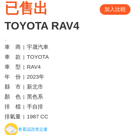
已售出
加入比較
TOYOTA RAV4
車 商
宇晟汽車
|
車 款
TOYOTA
|
車 型
RAV4
|
年 份
2023年
|
縣 市
新北市
|
顏 色
黑色系
|
排 檔
手自排
|
排氣量
1987 CC
|
查看認證查定書