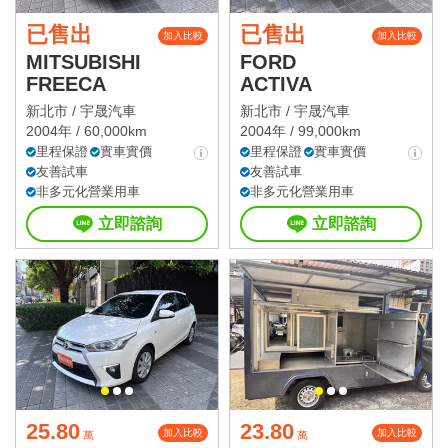
已售出
已售出
加入比較
加入比較
MITSUBISHI
FORD
FREECA
ACTIVA
新北市 /
宇晟汽車
新北市 /
宇晟汽車
2004年 / 60,000km
2004年 / 99,000km
里程保證
實車實價
里程保證
實車實價
友善試車
友善試車
非多元化營業用車
非多元化營業用車
立即諮詢
立即諮詢
25.80
23.80
加入比較
加入比較
萬
萬