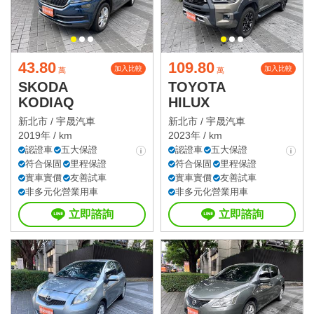
43.80
109.80
加入比較
加入比較
萬
萬
SKODA
TOYOTA
KODIAQ
HILUX
新北市 /
宇晟汽車
新北市 /
宇晟汽車
2019年 / km
2023年 / km
認證車
五大保證
認證車
五大保證
符合保固
里程保證
符合保固
里程保證
實車實價
友善試車
實車實價
友善試車
非多元化營業用車
非多元化營業用車
立即諮詢
立即諮詢