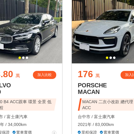
.80
176
加入比較
加入
萬
萬
LVO
PORSCHE
0
MACAN
90 B4 ACC跟車 環景 全景 低
MACAN 二次小改款 總代理
程
ACC
 /
富士康汽車
台中市 /
富士康汽車
年 / 34,000km
2021年 / 83,000km
程保證
實車實價
里程保證
實車實價