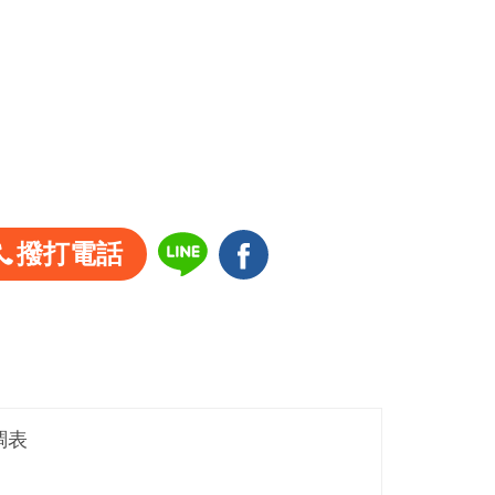
撥打電話
調表