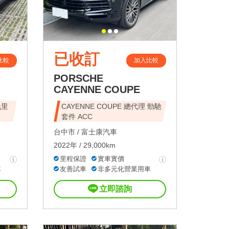
已收訂
比較
加入比較
PORSCHE
CAYENNE COUPE
低里
CAYENNE COUPE 總代理 勁馳
套件 ACC
台中市 /
富士康汽車
2022年 / 29,000km
里程保證
實車實價
車
友善試車
非多元化營業用車
立即諮詢