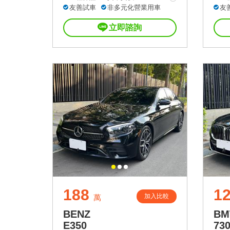
友善試車
非多元化營業用車
友
立即諮詢
188
12
加入比較
萬
BENZ
B
E350
73