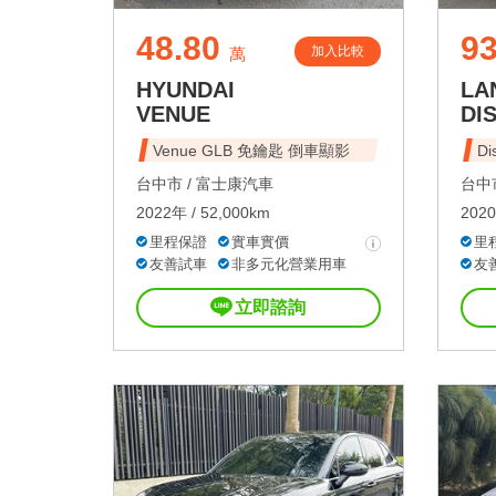
48.80
93
加入比較
萬
HYUNDAI
LA
VENUE
DI
Venue GLB 免鑰匙 倒車顯影
Di
台中市 /
富士康汽車
台中市
2022年 / 52,000km
2020
里程保證
實車實價
里
友善試車
非多元化營業用車
友
立即諮詢