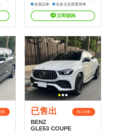
車
友善試車
非多元化營業用車
立即諮詢
已售出
比較
加入比較
BENZ
GLE53 COUPE