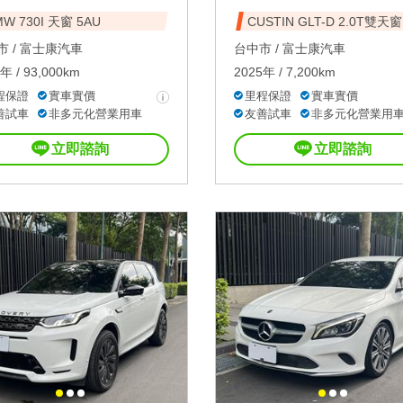
W 730I 天窗 5AU
CUSTIN GLT-D 2.0T雙天窗
 /
富士康汽車
台中市 /
富士康汽車
年 / 93,000km
2025年 / 7,200km
程保證
實車實價
里程保證
實車實價
善試車
非多元化營業用車
友善試車
非多元化營業用
立即諮詢
立即諮詢