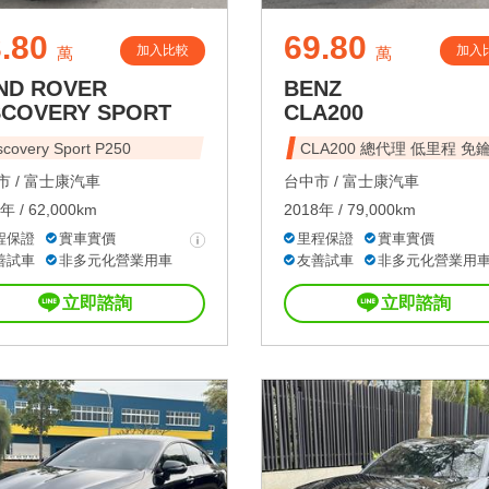
.80
69.80
加入比較
加入
萬
萬
ND ROVER
BENZ
SCOVERY SPORT
CLA200
scovery Sport P250
CLA200 總代理 低里程 免
 /
富士康汽車
台中市 /
富士康汽車
年 / 62,000km
2018年 / 79,000km
程保證
實車實價
里程保證
實車實價
善試車
非多元化營業用車
友善試車
非多元化營業用
立即諮詢
立即諮詢