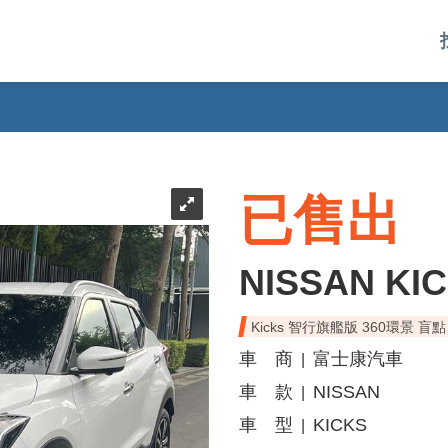
已售出
NISSAN KI
Kicks 智行旗艦版 360環景 盲點
車 商
富士康汽車
|
車 款
NISSAN
|
車 型
KICKS
|