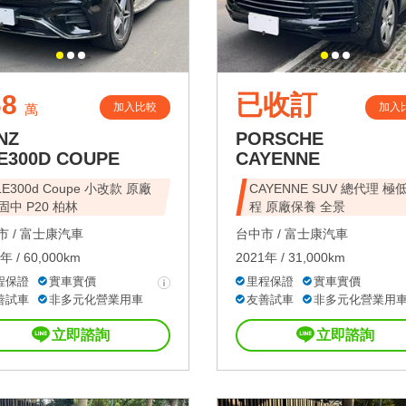
68
已收訂
加入比較
加入
萬
NZ
PORSCHE
E300D COUPE
CAYENNE
LE300d Coupe 小改款 原廠
CAYENNE SUV 總代理 極
固中 P20 柏林
程 原廠保養 全景
 /
富士康汽車
台中市 /
富士康汽車
年 / 60,000km
2021年 / 31,000km
程保證
實車實價
里程保證
實車實價
善試車
非多元化營業用車
友善試車
非多元化營業用
立即諮詢
立即諮詢