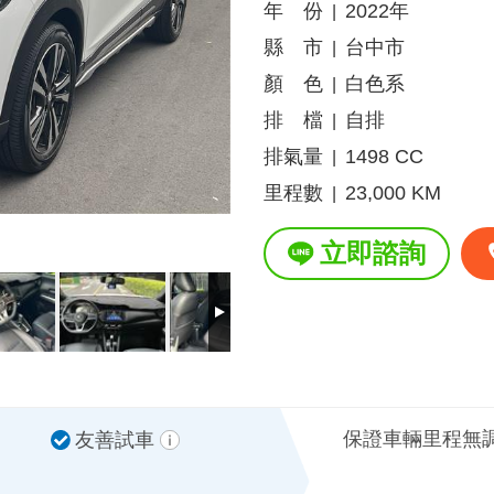
年 份
2022年
|
縣 市
台中市
|
顏 色
白色系
|
排 檔
自排
|
排氣量
1498 CC
|
里程數
23,000 KM
|
立即諮詢
保證車輛里程無
友善試車