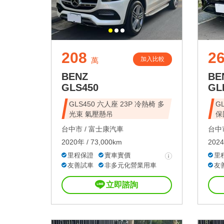
208
2
加入比較
萬
BENZ
BE
GLS450
GL
GLS450 六人座 23P 冷熱椅 多
G
光束 氣壓懸吊
保
台中市 /
富士康汽車
台中市
2020年 / 73,000km
2024
里程保證
實車實價
里
友善試車
非多元化營業用車
友
立即諮詢