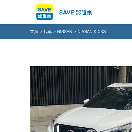
首頁
>
找車
>
NISSAN
>
NISSAN KICKS