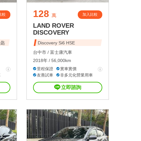
128
比較
加入比較
萬
LAND ROVER
DISCOVERY
鑰匙
Discovery Si6 HSE
台中市 /
富士康汽車
2018年 / 56,000km
里程保證
實車實價
車
友善試車
非多元化營業用車
立即諮詢