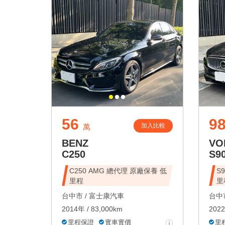
56
98
加入比較
萬
BENZ
VO
C250
S9
C250 AMG 總代理 原廠保養 低
S
里程
里
台中市 /
富士康汽車
台中市
2014年 / 83,000km
2022
里程保證
實車實價
里