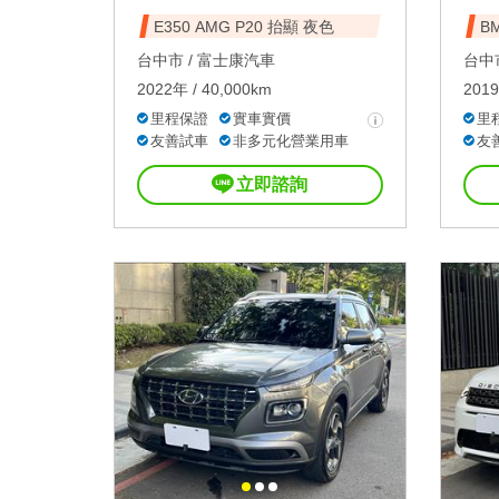
E350 AMG P20 抬顯 夜色
BM
台中市 /
富士康汽車
台中市
2022年 / 40,000km
2019
里程保證
實車實價
里
友善試車
非多元化營業用車
友
立即諮詢