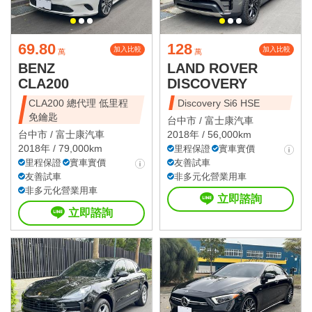
69.80
128
加入比較
加入比較
萬
萬
BENZ
LAND ROVER
CLA200
DISCOVERY
CLA200 總代理 低里程
Discovery Si6 HSE
免鑰匙
台中市 /
富士康汽車
台中市 /
富士康汽車
2018年 / 56,000km
2018年 / 79,000km
里程保證
實車實價
里程保證
實車實價
友善試車
友善試車
非多元化營業用車
非多元化營業用車
立即諮詢
立即諮詢