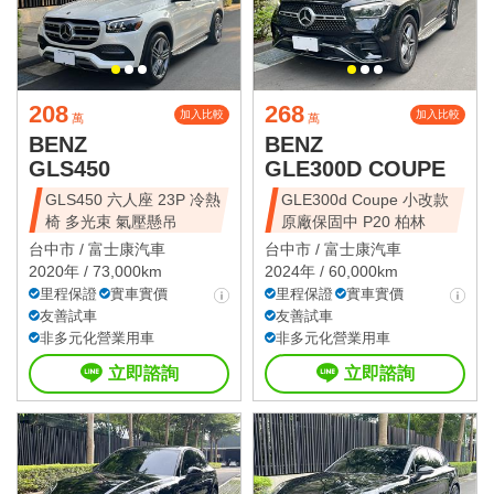
208
268
加入比較
加入比較
萬
萬
BENZ
BENZ
GLS450
GLE300D COUPE
GLS450 六人座 23P 冷熱
GLE300d Coupe 小改款
椅 多光束 氣壓懸吊
原廠保固中 P20 柏林
台中市 /
富士康汽車
台中市 /
富士康汽車
2020年 / 73,000km
2024年 / 60,000km
里程保證
實車實價
里程保證
實車實價
友善試車
友善試車
非多元化營業用車
非多元化營業用車
立即諮詢
立即諮詢