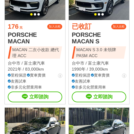
176
已收訂
加入比較
加入比較
萬
PORSCHE
PORSCHE
MACAN
MACAN S
MACAN 二次小改款 總代
MACAN S 3.0 未領牌
理 ACC
PASM ACC
台中市 /
富士康汽車
台中市 /
富士康汽車
2021年 / 83,000km
1990年 / 39,000km
里程保證
實車實價
里程保證
實車實價
友善試車
友善試車
非多元化營業用車
非多元化營業用車
立即諮詢
立即諮詢