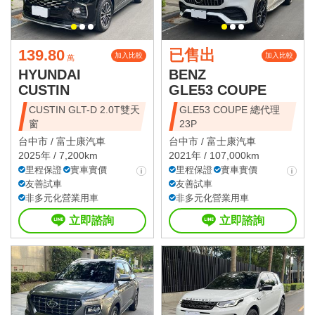
139.80
已售出
加入比較
加入比較
萬
HYUNDAI
BENZ
CUSTIN
GLE53 COUPE
CUSTIN GLT-D 2.0T雙天
GLE53 COUPE 總代理
窗
23P
台中市 /
富士康汽車
台中市 /
富士康汽車
2025年 / 7,200km
2021年 / 107,000km
里程保證
實車實價
里程保證
實車實價
友善試車
友善試車
非多元化營業用車
非多元化營業用車
立即諮詢
立即諮詢