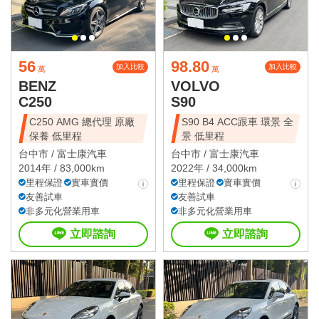
56
98.80
加入比較
加入比較
萬
萬
BENZ
VOLVO
C250
S90
C250 AMG 總代理 原廠
S90 B4 ACC跟車 環景 全
保養 低里程
景 低里程
台中市 /
富士康汽車
台中市 /
富士康汽車
2014年 / 83,000km
2022年 / 34,000km
里程保證
實車實價
里程保證
實車實價
友善試車
友善試車
非多元化營業用車
非多元化營業用車
立即諮詢
立即諮詢