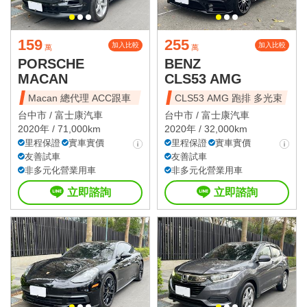
159
255
加入比較
加入比較
萬
萬
PORSCHE
BENZ
MACAN
CLS53 AMG
Macan 總代理 ACC跟車
CLS53 AMG 跑排 多光束
台中市 /
富士康汽車
台中市 /
富士康汽車
2020年 / 71,000km
2020年 / 32,000km
里程保證
實車實價
里程保證
實車實價
友善試車
友善試車
非多元化營業用車
非多元化營業用車
立即諮詢
立即諮詢