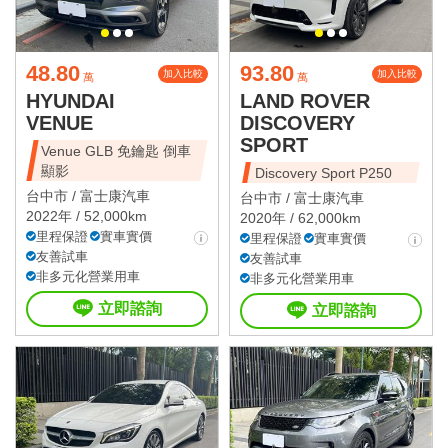
48.80
93.80
加入比較
加入比較
萬
萬
HYUNDAI
LAND ROVER
VENUE
DISCOVERY
SPORT
Venue GLB 免鑰匙 倒車
顯影
Discovery Sport P250
台中市 /
富士康汽車
台中市 /
富士康汽車
2022年 / 52,000km
2020年 / 62,000km
里程保證
實車實價
里程保證
實車實價
友善試車
友善試車
非多元化營業用車
非多元化營業用車
立即諮詢
立即諮詢