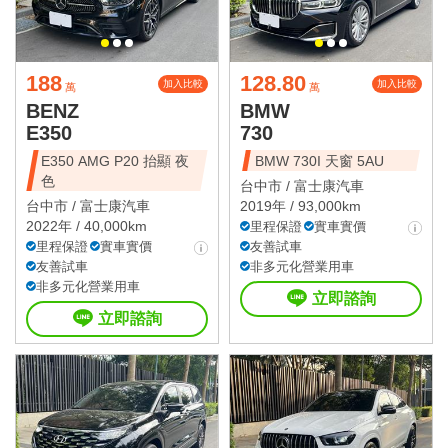
188
128.80
加入比較
加入比較
萬
萬
BENZ
BMW
E350
730
E350 AMG P20 抬顯 夜
BMW 730I 天窗 5AU
色
台中市 /
富士康汽車
台中市 /
富士康汽車
2019年 / 93,000km
2022年 / 40,000km
里程保證
實車實價
里程保證
實車實價
友善試車
友善試車
非多元化營業用車
非多元化營業用車
立即諮詢
立即諮詢