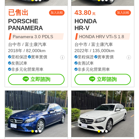
已售出
43.80
加入比較
加入比較
萬
PORSCHE
HONDA
PANAMERA
HR-V
Panamera 3.0 PDLS
HONDA HRV VTi-S 1.8
台中市 /
富士康汽車
台中市 /
富士康汽車
2018年 / 82,000km
2022年 / 135,000km
里程保證
實車實價
里程保證
實車實價
友善試車
友善試車
非多元化營業用車
非多元化營業用車
立即諮詢
立即諮詢