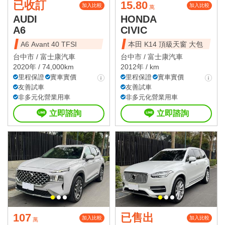
已收訂
15.80
加入比較
加入比較
萬
AUDI
HONDA
A6
CIVIC
A6 Avant 40 TFSI
本田 K14 頂級天窗 大包
台中市 /
富士康汽車
台中市 /
富士康汽車
2020年 / 74,000km
2012年 / km
里程保證
實車實價
里程保證
實車實價
友善試車
友善試車
非多元化營業用車
非多元化營業用車
立即諮詢
立即諮詢
107
已售出
加入比較
加入比較
萬