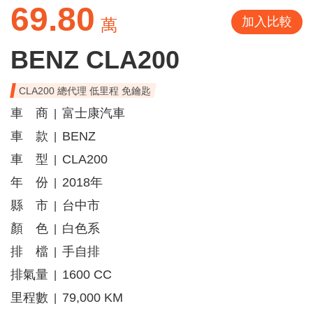
69.80
加入比較
萬
BENZ CLA200
CLA200 總代理 低里程 免鑰匙
車 商
富士康汽車
|
車 款
BENZ
|
車 型
CLA200
|
年 份
2018年
|
縣 市
台中市
|
顏 色
白色系
|
排 檔
手自排
|
排氣量
1600 CC
|
里程數
79,000 KM
|