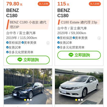
79.80
115
加入比較
加入比較
萬
萬
BENZ
BENZ
C180
C180
BENZ C180 小改款 總代
C180 Estate 總代理 23p
理23P
台中市 /
富士康汽車
台中市 /
富士康汽車
2020年 / 59,000km
2019年 / 115,000km
里程保證
實車實價
里程保證
實車實價
友善試車
友善試車
非多元化營業用車
非多元化營業用車
立即諮詢
立即諮詢