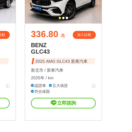
336.80
比較
加入比較
萬
BENZ
GLC43
東
2025 AMG GLC43 新東汽車
新北市 /
新東汽車
2025年 / km
認證車
五大保證
符合保固
立即諮詢