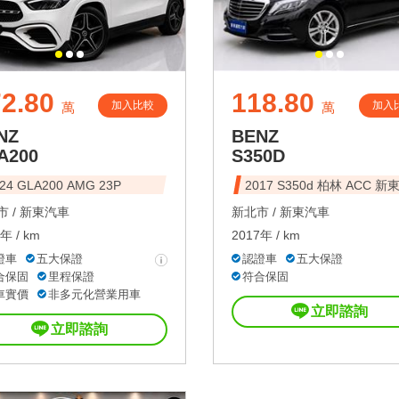
2.80
118.80
加入比較
加入
萬
萬
NZ
BENZ
A200
S350D
24 GLA200 AMG 23P
2017 S350d 柏林 ACC 新
 /
新東汽車
新北市 /
新東汽車
年 / km
2017年 / km
證車
五大保證
認證車
五大保證
合保固
里程保證
符合保固
車實價
非多元化營業用車
立即諮詢
立即諮詢