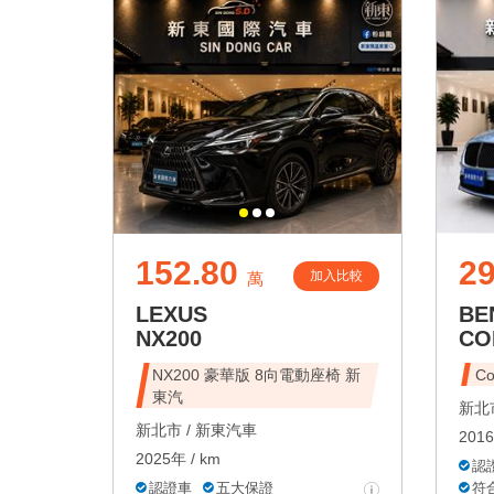
152.80
29
加入比較
萬
LEXUS
BE
NX200
CO
NX200 豪華版 8向電動座椅 新
Co
東汽
新北市
新北市 /
新東汽車
2016
2025年 / km
認
認證車
五大保證
符