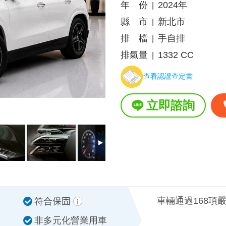
年 份
2024年
|
縣 市
新北市
|
排 檔
手自排
|
排氣量
1332 CC
|
查看認證查定書
立即諮詢
車輛通過168項
符合保固
非多元化營業用車