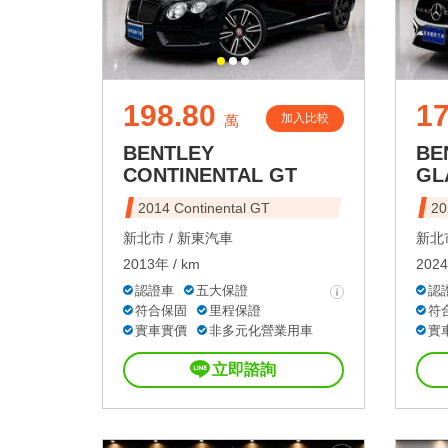
198.80
17
加入比較
萬
BENTLEY
BE
CONTINENTAL GT
GL
2014 Continental GT
20
新北市 /
新東汽車
新北市
2013年 / km
2024
認證車
五大保證
認
符合保固
里程保證
符
實車實價
非多元化營業用車
實
立即諮詢