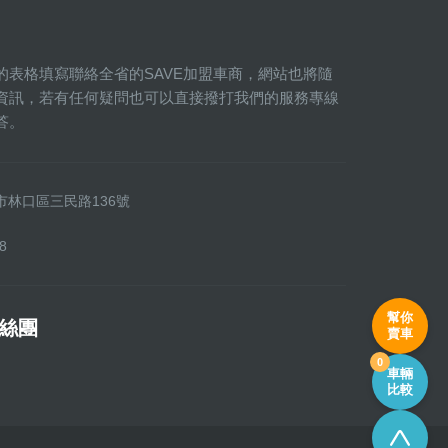
的表格填寫聯絡全省的SAVE加盟車商，網站也將隨
資訊，若有任何疑問也可以直接撥打我們的服務專線
答。
新北市林口區三民路136號
8
幫你
粉絲團
賣車
0
車輛
比較