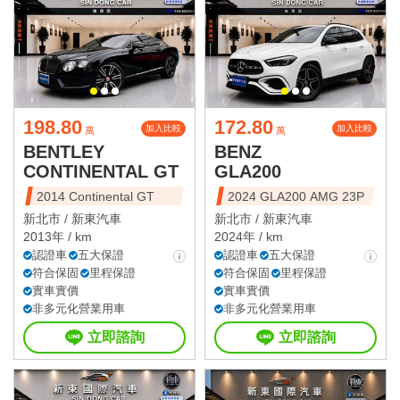
198.80
172.80
加入比較
加入比較
萬
萬
BENTLEY
BENZ
CONTINENTAL GT
GLA200
2014 Continental GT
2024 GLA200 AMG 23P
新北市 /
新東汽車
新北市 /
新東汽車
2013年 / km
2024年 / km
認證車
五大保證
認證車
五大保證
符合保固
里程保證
符合保固
里程保證
實車實價
實車實價
非多元化營業用車
非多元化營業用車
立即諮詢
立即諮詢