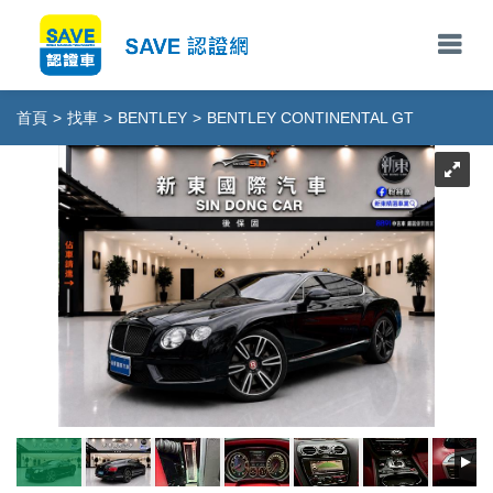
首頁
>
找車
>
BENTLEY
>
BENTLEY CONTINENTAL GT