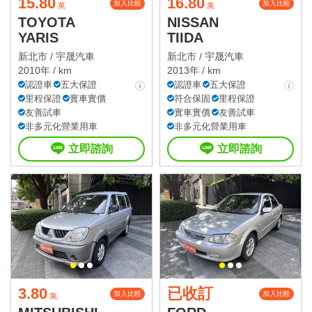
15.80
16.80
加入比較
加入比較
萬
萬
TOYOTA
NISSAN
YARIS
TIIDA
新北市 /
宇晟汽車
新北市 /
宇晟汽車
2010年 / km
2013年 / km
認證車
五大保證
認證車
五大保證
里程保證
實車實價
符合保固
里程保證
友善試車
實車實價
友善試車
非多元化營業用車
非多元化營業用車
立即諮詢
立即諮詢
3.80
已收訂
加入比較
加入比較
萬