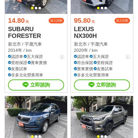
14.80
95.80
加入比較
加入比較
萬
萬
SUBARU
LEXUS
FORESTER
NX300H
新北市 /
宇晟汽車
新北市 /
宇晟汽車
2014年 / km
2020年 / km
認證車
五大保證
認證車
五大保證
里程保證
實車實價
符合保固
里程保證
友善試車
實車實價
友善試車
非多元化營業用車
非多元化營業用車
立即諮詢
立即諮詢