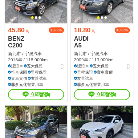
45.80
18.80
加入比較
加入比較
萬
萬
BENZ
AUDI
C200
A5
新北市 /
宇晟汽車
新北市 /
宇晟汽車
2015年 / 118,000km
2009年 / 113,000km
認證車
五大保證
認證車
五大保證
符合保固
里程保證
里程保證
實車實價
實車實價
友善試車
友善試車
非多元化營業用車
非多元化營業用車
立即諮詢
立即諮詢