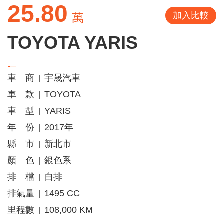
25.80
加入比較
萬
TOYOTA YARIS
車 商
宇晟汽車
|
車 款
TOYOTA
|
車 型
YARIS
|
年 份
2017年
|
縣 市
新北市
|
顏 色
銀色系
|
排 檔
自排
|
排氣量
1495 CC
|
里程數
108,000 KM
|