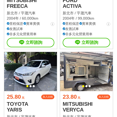
MITSUBISHI
FORD
FREECA
ACTIVA
新北市 /
宇晟汽車
新北市 /
宇晟汽車
2004年 / 60,000km
2004年 / 99,000km
里程保證
實車實價
里程保證
實車實價
友善試車
友善試車
非多元化營業用車
非多元化營業用車
立即諮詢
立即諮詢
25.80
23.80
加入比較
加入比較
萬
萬
TOYOTA
MITSUBISHI
YARIS
VERYCA
新北市 /
宇晟汽車
新北市 /
宇晟汽車