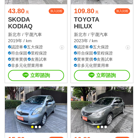
43.80
109.80
加入比較
加入比較
萬
萬
SKODA
TOYOTA
KODIAQ
HILUX
新北市 /
宇晟汽車
新北市 /
宇晟汽車
2019年 / km
2023年 / km
認證車
五大保證
認證車
五大保證
符合保固
里程保證
符合保固
里程保證
實車實價
友善試車
實車實價
友善試車
非多元化營業用車
非多元化營業用車
立即諮詢
立即諮詢