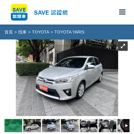
首頁
>
找車
>
TOYOTA
>
TOYOTA YARIS