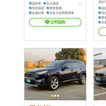
2017
認證車
五大保證
里程保證
實車實價
認
友善試車
非多元化營業用車
符
實
立即諮詢
非