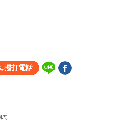
撥打電話
調表