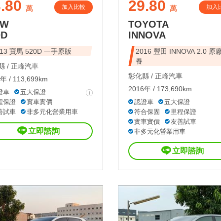
.80
29.80
加入比較
加入
萬
萬
MW
TOYOTA
0D
INNOVA
013 寶馬 520D 一手原版
2016 豐田 INNOVA 2.0 原
養
 /
正峰汽車
彰化縣 /
正峰汽車
年 / 113,699km
2016年 / 173,690km
證車
五大保證
程保證
實車實價
認證車
五大保證
善試車
非多元化營業用車
符合保固
里程保證
實車實價
友善試車
立即諮詢
非多元化營業用車
立即諮詢