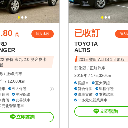
.80
已收訂
加入比較
加入
萬
RD
TOYOTA
NGER
ALTIS
022 福特 浪九 2.0 雙廂皮卡
2015 豐田 ALTIS 1.8 原版
版
彰化縣 /
正峰汽車
 /
正峰汽車
2015年 / 175,320km
年 / 12,000km
認證車
五大保證
證車
五大保證
符合保固
里程保證
合保固
里程保證
實車實價
友善試車
車實價
友善試車
非多元化營業用車
多元化營業用車
立即諮詢
立即諮詢