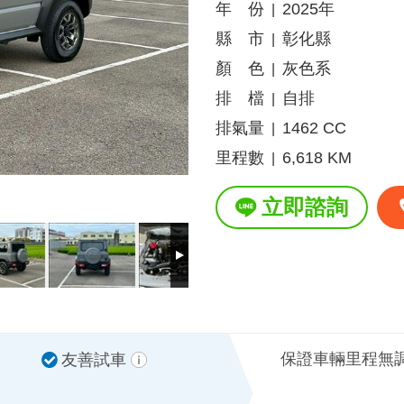
年 份
2025年
|
縣 市
彰化縣
|
顏 色
灰色系
|
排 檔
自排
|
排氣量
1462 CC
|
里程數
6,618 KM
|
立即諮詢
保證車輛里程無
友善試車