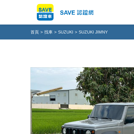
首頁
>
找車
>
SUZUKI
>
SUZUKI JIMNY