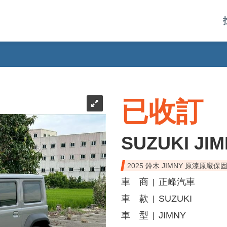
已收訂
SUZUKI JI
2025 鈴木 JIMNY 原漆原廠保
車 商
正峰汽車
|
車 款
SUZUKI
|
車 型
JIMNY
|