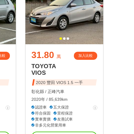
31.80
比較
加入比較
萬
TOYOTA
VIOS
2020 豐田 VIOS 1.5 一手
彰化縣 /
正峰汽車
2020年 / 85,639km
認證車
五大保證
符合保固
里程保證
實車實價
友善試車
非多元化營業用車