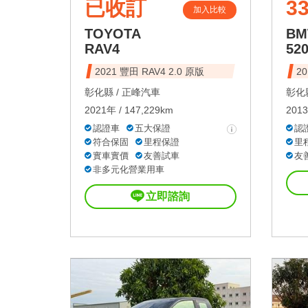
已收訂
33
加入比較
TOYOTA
B
RAV4
52
2021 豐田 RAV4 2.0 原版
2
彰化縣 /
正峰汽車
彰化縣
2021年 / 147,229km
2013
認證車
五大保證
認
符合保固
里程保證
里
實車實價
友善試車
友
非多元化營業用車
立即諮詢