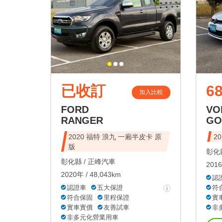
已收訂
68
加入比較
FORD
VO
RANGER
GO
2020 福特 浪九 一廂半皮卡 原
20
版
彰化縣
彰化縣 /
正峰汽車
2016
2020年 / 48,043km
認
認證車
五大保證
符
符合保固
里程保證
實
實車實價
友善試車
非
非多元化營業用車