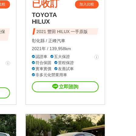
已收訂
比較
加入比較
TOYOTA
HILUX
廠保
2021 豐田 HILUX 一手原版
彰化縣 /
正峰汽車
2021年 / 139,958km
認證車
五大保證
符合保固
里程保證
實車實價
友善試車
非多元化營業用車
立即諮詢