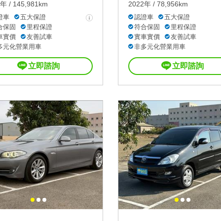
年 / 145,981km
2022年 / 78,956km
證車
五大保證
認證車
五大保證
合保固
里程保證
符合保固
里程保證
車實價
友善試車
實車實價
友善試車
多元化營業用車
非多元化營業用車
立即諮詢
立即諮詢