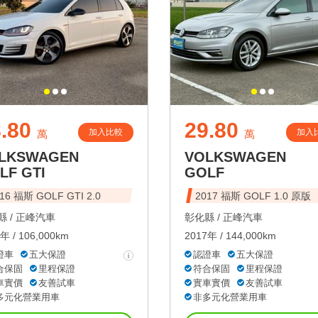
.80
29.80
加入比較
加入
萬
萬
LKSWAGEN
VOLKSWAGEN
LF GTI
GOLF
16 福斯 GOLF GTI 2.0
2017 福斯 GOLF 1.0 原版
 /
正峰汽車
彰化縣 /
正峰汽車
年 / 106,000km
2017年 / 144,000km
證車
五大保證
認證車
五大保證
合保固
里程保證
符合保固
里程保證
車實價
友善試車
實車實價
友善試車
多元化營業用車
非多元化營業用車