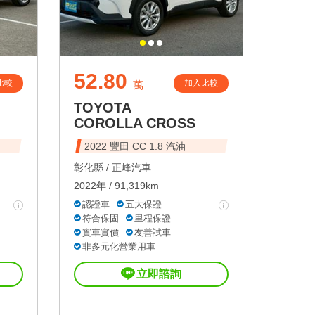
52.80
比較
加入比較
萬
TOYOTA
COROLLA CROSS
2022 豐田 CC 1.8 汽油
彰化縣 /
正峰汽車
2022年 / 91,319km
認證車
五大保證
符合保固
里程保證
實車實價
友善試車
非多元化營業用車
立即諮詢