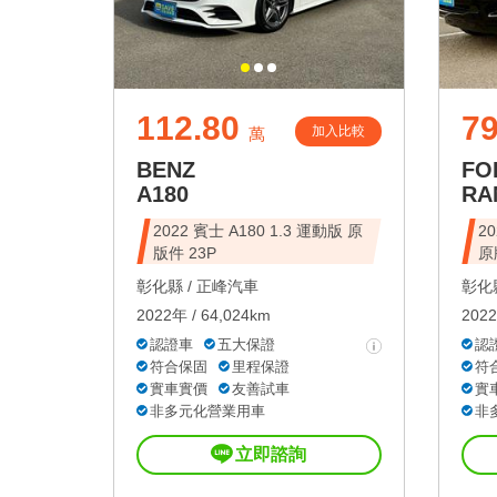
112.80
79
加入比較
萬
BENZ
FO
A180
RA
2022 賓士 A180 1.3 運動版 原
2
版件 23P
原
彰化縣 /
正峰汽車
彰化縣
2022年 / 64,024km
2022
認證車
五大保證
認
符合保固
里程保證
符
實車實價
友善試車
實
非多元化營業用車
非
立即諮詢