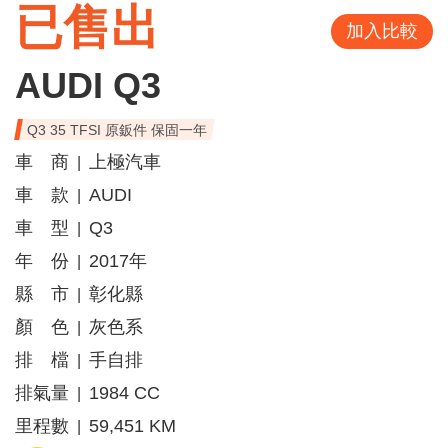
已售出
加入比較
AUDI Q3
Q3 35 TFSI 原鈑件 保固一年
車 商
上極汽車
|
車 款
AUDI
|
車 型
Q3
|
年 份
2017年
|
縣 市
彰化縣
|
顏 色
灰色系
|
排 檔
手自排
|
排氣量
1984 CC
|
里程數
59,451 KM
|