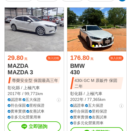
29.80
176.80
加入比較
加入比較
萬
萬
MAZDA
BMW
MAZDA 3
430
尊榮安全型 保固最高三年
430i GC M 原鈑件 保固
二年
彰化縣 /
上極汽車
2017年 / 99,771km
彰化縣 /
上極汽車
2022年 / 77,365km
認證車
五大保證
符合保固
里程保證
認證車
五大保證
實車實價
友善試車
符合保固
里程保證
非多元化營業用車
實車實價
友善試車
非多元化營業用車
立即諮詢