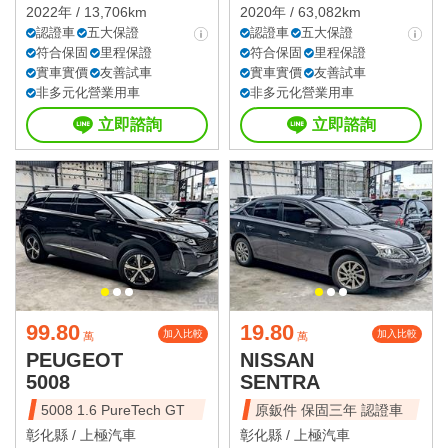
2022年 / 13,706km
2020年 / 63,082km
認證車
五大保證
認證車
五大保證
符合保固
里程保證
符合保固
里程保證
實車實價
友善試車
實車實價
友善試車
非多元化營業用車
非多元化營業用車
立即諮詢
立即諮詢
99.80
19.80
加入比較
加入比較
萬
萬
PEUGEOT
NISSAN
5008
SENTRA
5008 1.6 PureTech GT
原鈑件 保固三年 認證車
彰化縣 /
上極汽車
彰化縣 /
上極汽車