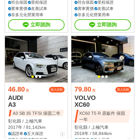
符合保固
里程保證
符合保固
里程保證
實車實價
友善試車
實車實價
友善試車
非多元化營業用車
非多元化營業用車
立即諮詢
立即諮詢
46.80
79.80
加入比較
加入比較
萬
萬
AUDI
VOLVO
A3
XC60
A3 SB 35 TFSI 保固二年
XC60 T5 R 原鈑件 保固
一年
彰化縣 /
上極汽車
2017年 / 81,142km
彰化縣 /
上極汽車
2018年 / 58,844km
認證車
五大保證