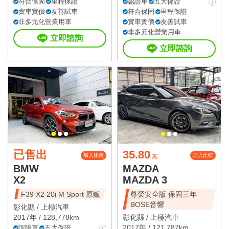
符合保固
里程保證
認證車
五大保證
實車實價
友善試車
符合保固
里程保證
非多元化營業用車
實車實價
友善試車
非多元化營業用車
立即諮詢
立即諮詢
已售出
35.80
加入比較
加入比較
萬
BMW
MAZDA
X2
MAZDA 3
F39 X2 20i M Sport 原鈑
尊榮安全版 保固三年
BOSE音響
彰化縣 /
上極汽車
2017年 / 128,778km
彰化縣 /
上極汽車
2017年 / 121,787km
認證車
五大保證