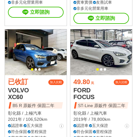
非多元化營業用車
實車實價
友善試車
非多元化營業用車
立即諮詢
立即諮詢
已收訂
49.80
加入比較
加入比較
萬
VOLVO
FORD
XC60
FOCUS
B5 R 原鈑件 保固二年
ST-Line 原鈑件 保固二年
彰化縣 /
上極汽車
彰化縣 /
上極汽車
2021年 / 106,520km
2019年 / 78,800km
認證車
五大保證
認證車
五大保證
符合保固
里程保證
符合保固
里程保證