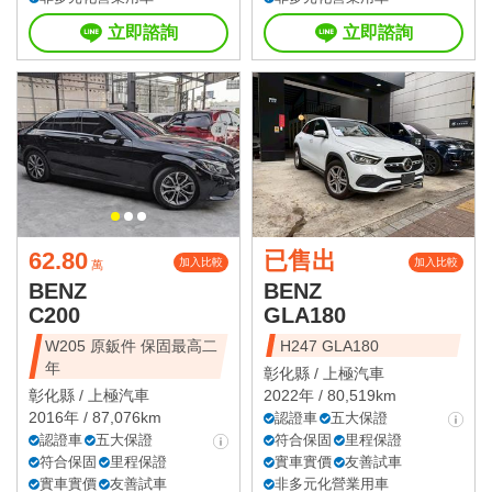
立即諮詢
立即諮詢
62.80
已售出
加入比較
加入比較
萬
BENZ
BENZ
C200
GLA180
W205 原鈑件 保固最高二
H247 GLA180
年
彰化縣 /
上極汽車
彰化縣 /
上極汽車
2022年 / 80,519km
2016年 / 87,076km
認證車
五大保證
認證車
五大保證
符合保固
里程保證
符合保固
里程保證
實車實價
友善試車
實車實價
友善試車
非多元化營業用車