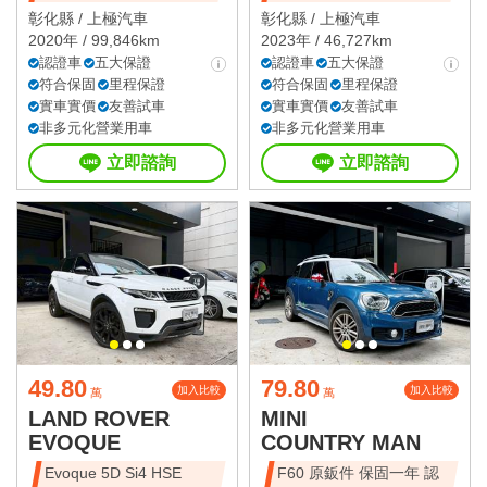
彰化縣 /
上極汽車
彰化縣 /
上極汽車
2020年 / 99,846km
2023年 / 46,727km
認證車
五大保證
認證車
五大保證
符合保固
里程保證
符合保固
里程保證
實車實價
友善試車
實車實價
友善試車
非多元化營業用車
非多元化營業用車
立即諮詢
立即諮詢
49.80
79.80
加入比較
加入比較
萬
萬
LAND ROVER
MINI
EVOQUE
COUNTRY MAN
Evoque 5D Si4 HSE
F60 原鈑件 保固一年 認