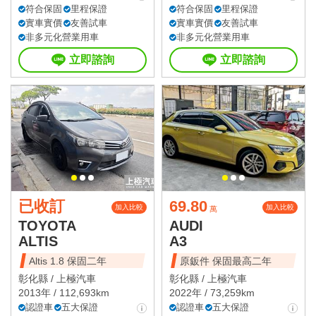
符合保固
里程保證
符合保固
里程保證
實車實價
友善試車
實車實價
友善試車
非多元化營業用車
非多元化營業用車
立即諮詢
立即諮詢
已收訂
69.80
加入比較
加入比較
萬
TOYOTA
AUDI
ALTIS
A3
Altis 1.8 保固二年
原鈑件 保固最高二年
彰化縣 /
上極汽車
彰化縣 /
上極汽車
2013年 / 112,693km
2022年 / 73,259km
認證車
五大保證
認證車
五大保證