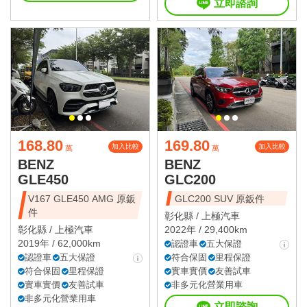
立即諮詢
168.80
169.80
加入比較
加入比較
萬
萬
BENZ
BENZ
GLE450
GLC200
V167 GLE450 AMG 原鈑
GLC200 SUV 原鈑件
件
彰化縣 /
上極汽車
彰化縣 /
上極汽車
2022年 / 29,400km
2019年 / 62,000km
認證車
五大保證
認證車
五大保證
符合保固
里程保證
符合保固
里程保證
實車實價
友善試車
實車實價
友善試車
非多元化營業用車
非多元化營業用車
立即諮詢