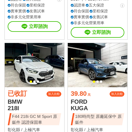
符合保固
里程保證
認證車
五大保證
實車實價
友善試車
符合保固
里程保證
非多元化營業用車
實車實價
友善試車
非多元化營業用車
立即諮詢
立即諮詢
已收訂
39.80
加入比較
加入比較
萬
BMW
FORD
218I
KUGA
F44 218i GC M Sport 原
180時尚型 原廠延保中 原
鈑件 認證保固車
鈑件
彰化縣 /
上極汽車
彰化縣 /
上極汽車