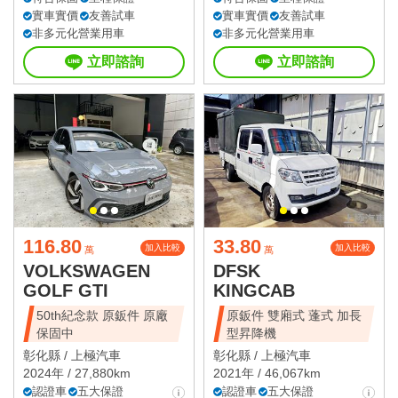
實車實價
友善試車
實車實價
友善試車
非多元化營業用車
非多元化營業用車
立即諮詢
立即諮詢
116.80
33.80
加入比較
加入比較
萬
萬
VOLKSWAGEN
DFSK
GOLF GTI
KINGCAB
50th紀念款 原鈑件 原廠
原鈑件 雙廂式 蓬式 加長
保固中
型昇降機
彰化縣 /
上極汽車
彰化縣 /
上極汽車
2024年 / 27,880km
2021年 / 46,067km
認證車
五大保證
認證車
五大保證