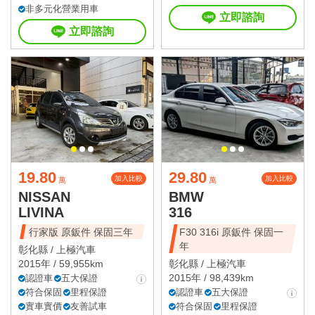
非多元化營業用車
立即諮詢
立即諮詢
19.80
29.80
加入比較
加入比較
萬
萬
NISSAN
BMW
LIVINA
316
行家版 原鈑件 保固三年
F30 316i 原鈑件 保固一
年
彰化縣 /
上極汽車
2015年 / 59,955km
彰化縣 /
上極汽車
2015年 / 98,439km
認證車
五大保證
符合保固
里程保證
認證車
五大保證
實車實價
友善試車
符合保固
里程保證