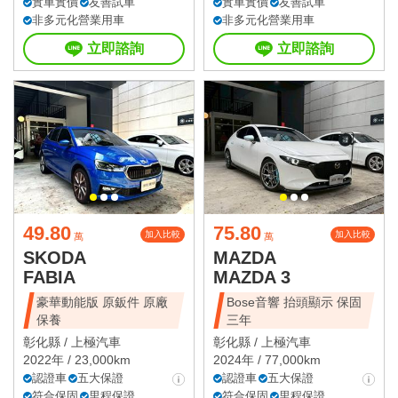
實車實價
友善試車
實車實價
友善試車
非多元化營業用車
非多元化營業用車
立即諮詢
立即諮詢
49.80
75.80
加入比較
加入比較
萬
萬
SKODA
MAZDA
FABIA
MAZDA 3
豪華動能版 原鈑件 原廠
Bose音響 抬頭顯示 保固
保養
三年
彰化縣 /
上極汽車
彰化縣 /
上極汽車
2022年 / 23,000km
2024年 / 77,000km
認證車
五大保證
認證車
五大保證
符合保固
里程保證
符合保固
里程保證