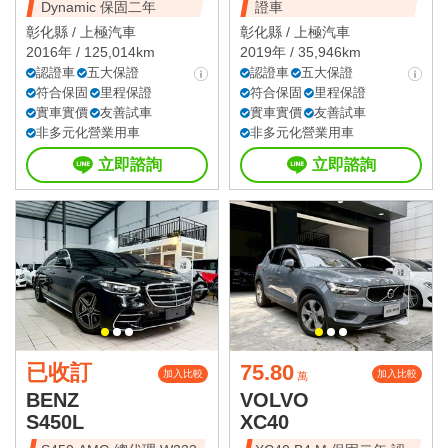
Dynamic 保固二年
證車
彰化縣 /
上極汽車
彰化縣 /
上極汽車
2016年 / 125,014km
2019年 / 35,946km
認證車
五大保證
認證車
五大保證
符合保固
里程保證
符合保固
里程保證
實車實價
友善試車
實車實價
友善試車
非多元化營業用車
非多元化營業用車
立即諮詢
立即諮詢
已收訂
75.80
加入比較
加入比較
萬
BENZ
VOLVO
S450L
XC40