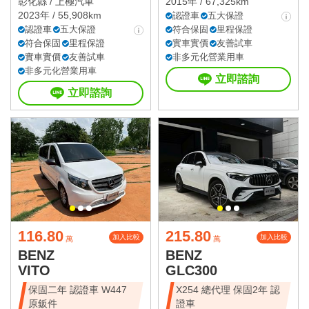
彰化縣 /
上極汽車
2015年 / 67,325km
2023年 / 55,908km
認證車
五大保證
認證車
五大保證
符合保固
里程保證
符合保固
里程保證
實車實價
友善試車
實車實價
友善試車
非多元化營業用車
非多元化營業用車
立即諮詢
立即諮詢
116.80
215.80
加入比較
加入比較
萬
萬
BENZ
BENZ
VITO
GLC300
保固二年 認證車 W447
X254 總代理 保固2年 認
原鈑件
證車