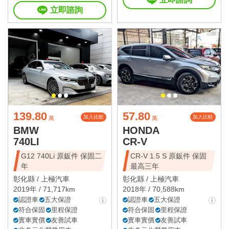
立即諮詢
139.80
57.80
加入比較
加入比較
萬
萬
BMW
HONDA
740LI
CR-V
G12 740Li 原鈑件 保固二
CR-V 1.5 S 原鈑件 保固
年
最高三年
彰化縣 /
上極汽車
彰化縣 /
上極汽車
2019年 / 71,717km
2018年 / 70,588km
認證車
五大保證
認證車
五大保證
符合保固
里程保證
符合保固
里程保證
實車實價
友善試車
實車實價
友善試車