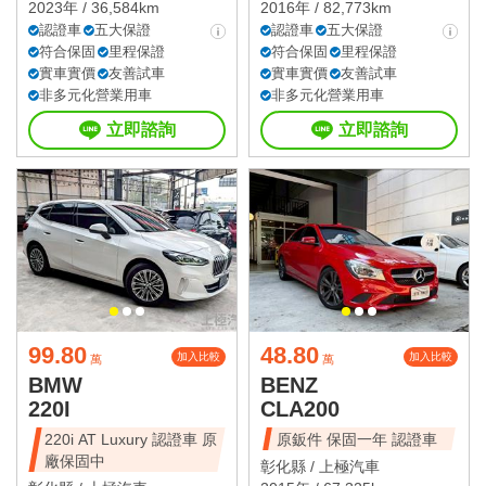
2023年 / 36,584km
2016年 / 82,773km
認證車
五大保證
認證車
五大保證
符合保固
里程保證
符合保固
里程保證
實車實價
友善試車
實車實價
友善試車
非多元化營業用車
非多元化營業用車
立即諮詢
立即諮詢
99.80
48.80
加入比較
加入比較
萬
萬
BMW
BENZ
220I
CLA200
220i AT Luxury 認證車 原
原鈑件 保固一年 認證車
廠保固中
彰化縣 /
上極汽車