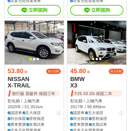
非多元化營業用車
非多元化營業用車
立即諮詢
立即諮詢
53.80
45.80
加入比較
加入比較
萬
萬
NISSAN
BMW
X-TRAIL
X3
智行版 原鈑件 保固三年
F25 X3 20i 保固二年
彰化縣 /
上極汽車
彰化縣 /
上極汽車
2020年 / 51,351km
2017年 / 98,886km
認證車
五大保證
認證車
五大保證
符合保固
里程保證
符合保固
里程保證
實車實價
友善試車
實車實價
友善試車
非多元化營業用車
非多元化營業用車