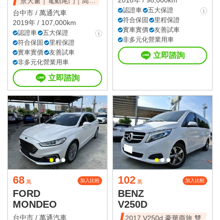
2018年 / 98,000km
景天窗｜電動尾門｜高CP
值休旅
認證車
五大保證
台中市 /
萬通汽車
符合保固
里程保證
2019年 / 107,000km
實車實價
友善試車
認證車
五大保證
非多元化營業用車
符合保固
里程保證
實車實價
友善試車
立即諮詢
非多元化營業用車
立即諮詢
68
102
加入比較
加入比較
萬
萬
FORD
BENZ
MONDEO
V250D
台中市 /
萬通汽車
2017 V250d 豪華商旅 雙