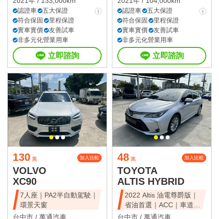
2021年 / 133,000km
2021年 / 104,000km
認證車
五大保證
認證車
五大保證
符合保固
里程保證
符合保固
里程保證
實車實價
友善試車
實車實價
友善試車
非多元化營業用車
非多元化營業用車
立即諮詢
立即諮詢
130
48
加入比較
加入比較
萬
萬
VOLVO
TOYOTA
XC90
ALTIS HYBRID
7人座｜PA2半自動駕駛｜
2022 Altis 油電尊爵版｜
環景天窗
省油首選｜ACC｜車道維
持
台中市 /
萬通汽車
台中市 /
萬通汽車