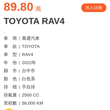
89.80
加入比較
萬
TOYOTA RAV4
車 商
萬通汽車
|
車 款
TOYOTA
|
車 型
RAV4
|
年 份
2022年
|
縣 市
台中市
|
顏 色
白色系
|
排 檔
手自排
|
排氣量
2500 CC
|
里程數
56,000 KM
|