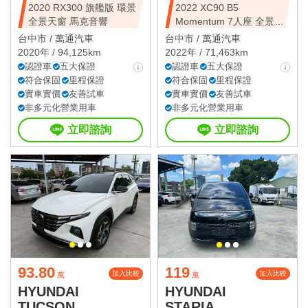
2020 RX300 旗艦版 環景
2022 XC90 B5
全景天窗 馬克音響
Momentum 7人座 全景天
窗
台中市 /
萬通汽車
台中市 /
萬通汽車
2020年 / 94,125km
2022年 / 71,463km
認證車
五大保證
認證車
五大保證
符合保固
里程保證
符合保固
里程保證
實車實價
友善試車
實車實價
友善試車
非多元化營業用車
非多元化營業用車
立即諮詢
立即諮詢
93.80
119
加入比較
加入比較
萬
萬
HYUNDAI
HYUNDAI
TUCSON
STARIA