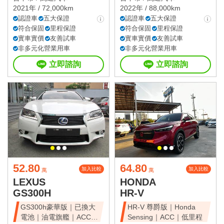
2021年 / 72,000km
2022年 / 88,000km
認證車
五大保證
認證車
五大保證
符合保固
里程保證
符合保固
里程保證
實車實價
友善試車
實車實價
友善試車
非多元化營業用車
非多元化營業用車
立即諮詢
立即諮詢
52.80
64.80
加入比較
加入比較
萬
萬
LEXUS
HONDA
GS300H
HR-V
GS300h豪華版｜已換大
HR-V 尊爵版｜Honda
電池｜油電旗艦｜ACC｜
Sensing｜ACC｜低里程