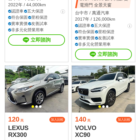
2022年 / 44,000km
電滑門 全景天窗
認證車
五大保證
台中市 /
萬通汽車
符合保固
里程保證
2017年 / 126,000km
實車實價
友善試車
認證車
五大保證
非多元化營業用車
符合保固
里程保證
實車實價
友善試車
立即諮詢
非多元化營業用車
立即諮詢
120
140
加入比較
加入比較
萬
萬
LEXUS
VOLVO
RX300
XC90