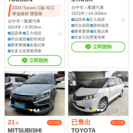
台中市 /
萬通汽車
2024 Tucson C版 ACC
2022年 / 54,000km
車道維持 雙螢幕
認證車
五大保證
台中市 /
萬通汽車
符合保固
里程保證
2024年 / 8,953km
實車實價
友善試車
認證車
五大保證
非多元化營業用車
符合保固
里程保證
實車實價
友善試車
立即諮詢
非多元化營業用車
立即諮詢
21
已售出
加入比較
加入比較
萬
MITSUBISHI
TOYOTA