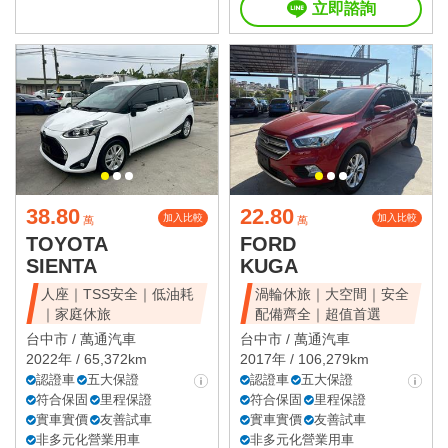
立即諮詢
38.80
22.80
加入比較
加入比較
萬
萬
TOYOTA
FORD
SIENTA
KUGA
人座｜TSS安全｜低油耗
渦輪休旅｜大空間｜安全
｜家庭休旅
配備齊全｜超值首選
台中市 /
萬通汽車
台中市 /
萬通汽車
2022年 / 65,372km
2017年 / 106,279km
認證車
五大保證
認證車
五大保證
符合保固
里程保證
符合保固
里程保證
實車實價
友善試車
實車實價
友善試車
非多元化營業用車
非多元化營業用車