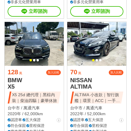
非多元化營業用車
非多元化營業用車
立即諮詢
立即諮詢
128
70
加入比較
加入比較
萬
萬
BMW
NISSAN
X5
ALTIMA
X5 25d 總代理｜黑棕內
ALTIMA 小改款｜智行旗
裝｜柴油四驅｜豪華休旅
艦｜環景｜ACC｜一手美
車
台中市 /
萬通汽車
台中市 /
萬通汽車
2020年 / 62,000km
2022年 / 52,000km
認證車
五大保證
認證車
五大保證
符合保固
里程保證
符合保固
里程保證