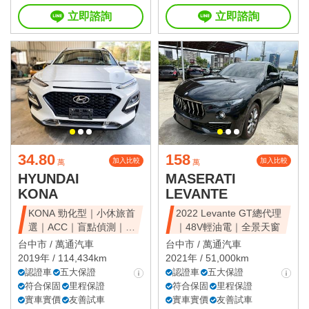
立即諮詢
立即諮詢
34.80
158
加入比較
加入比較
萬
萬
HYUNDAI
MASERATI
KONA
LEVANTE
KONA 勁化型｜小休旅首
2022 Levante GT總代理
選｜ACC｜盲點偵測｜省
｜48V輕油電｜全景天窗
油好開
台中市 /
萬通汽車
台中市 /
萬通汽車
2019年 / 114,434km
2021年 / 51,000km
認證車
五大保證
認證車
五大保證
符合保固
里程保證
符合保固
里程保證
實車實價
友善試車
實車實價
友善試車