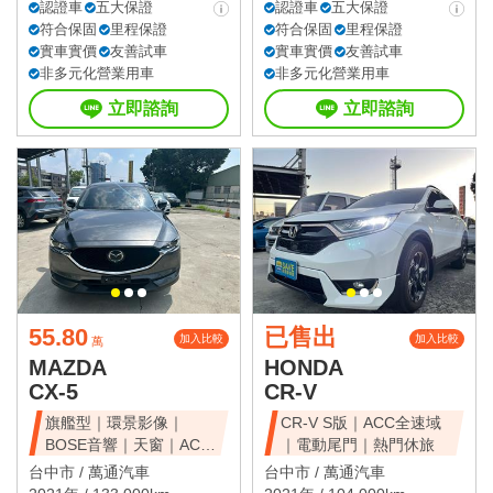
認證車
五大保證
認證車
五大保證
符合保固
里程保證
符合保固
里程保證
實車實價
友善試車
實車實價
友善試車
非多元化營業用車
非多元化營業用車
立即諮詢
立即諮詢
55.80
已售出
加入比較
加入比較
萬
MAZDA
HONDA
CX-5
CR-V
旗艦型｜環景影像｜
CR-V S版｜ACC全速域
BOSE音響｜天窗｜ACC
｜電動尾門｜熱門休旅
全速域｜質感休旅
台中市 /
萬通汽車
台中市 /
萬通汽車