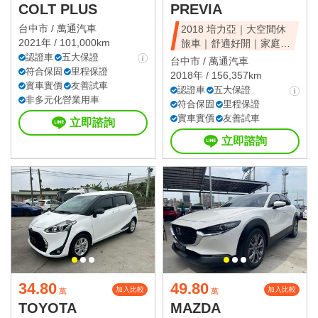
COLT PLUS
PREVIA
台中市 /
萬通汽車
2018 培力亞｜大空間休
2021年 / 101,000km
旅車｜舒適好開｜家庭首
認證車
五大保證
選｜可全額貸
台中市 /
萬通汽車
符合保固
里程保證
2018年 / 156,357km
實車實價
友善試車
認證車
五大保證
非多元化營業用車
符合保固
里程保證
實車實價
友善試車
立即諮詢
立即諮詢
34.80
49.80
加入比較
加入比較
萬
萬
TOYOTA
MAZDA