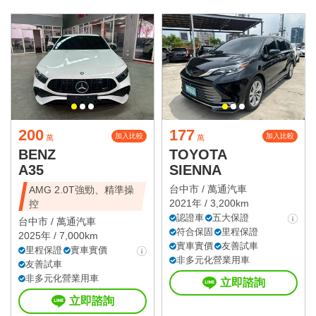
200
177
加入比較
加入比較
萬
萬
BENZ
TOYOTA
A35
SIENNA
台中市 /
萬通汽車
AMG 2.0T強勁、精準操
2021年 / 3,200km
控
認證車
五大保證
台中市 /
萬通汽車
符合保固
里程保證
2025年 / 7,000km
實車實價
友善試車
里程保證
實車實價
非多元化營業用車
友善試車
非多元化營業用車
立即諮詢
立即諮詢