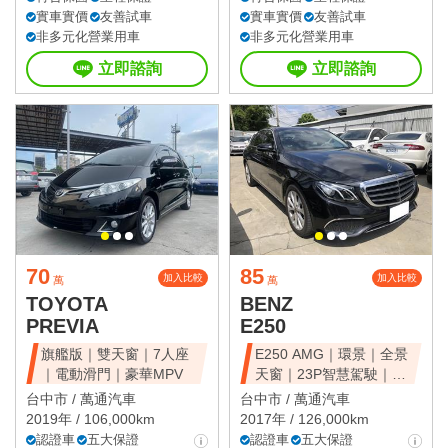
實車實價
友善試車
實車實價
友善試車
非多元化營業用車
非多元化營業用車
立即諮詢
立即諮詢
70
85
加入比較
加入比較
萬
萬
TOYOTA
BENZ
PREVIA
E250
旗艦版｜雙天窗｜7人座
E250 AMG｜環景｜全景
｜電動滑門｜豪華MPV
天窗｜23P智慧駕駛｜總
代理
台中市 /
萬通汽車
台中市 /
萬通汽車
2019年 / 106,000km
2017年 / 126,000km
認證車
五大保證
認證車
五大保證