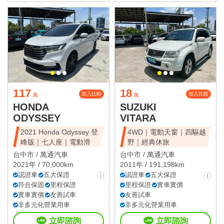
117
18
加入比較
加入比較
萬
萬
HONDA
SUZUKI
ODYSSEY
VITARA
2021 Honda Odyssey 登
4WD｜電動天窗｜四驅越
峰版｜七人座｜電動滑
野｜經典休旅
台中市 /
萬通汽車
台中市 /
萬通汽車
2021年 / 70,000km
2011年 / 191,198km
認證車
五大保證
認證車
五大保證
符合保固
里程保證
里程保證
實車實價
實車實價
友善試車
友善試車
非多元化營業用車
非多元化營業用車
立即諮詢
立即諮詢