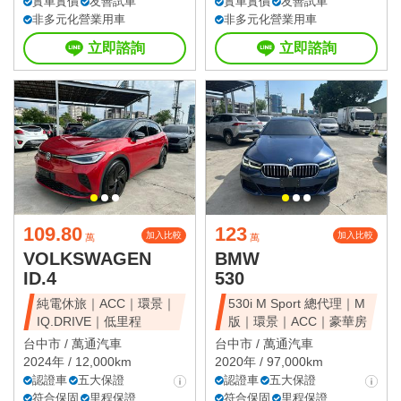
實車實價
友善試車
實車實價
友善試車
非多元化營業用車
非多元化營業用車
立即諮詢
立即諮詢
109.80
123
加入比較
加入比較
萬
萬
VOLKSWAGEN
BMW
ID.4
530
純電休旅｜ACC｜環景｜
530i M Sport 總代理｜M
IQ.DRIVE｜低里程
版｜環景｜ACC｜豪華房
台中市 /
萬通汽車
台中市 /
萬通汽車
2024年 / 12,000km
2020年 / 97,000km
認證車
五大保證
認證車
五大保證
符合保固
里程保證
符合保固
里程保證