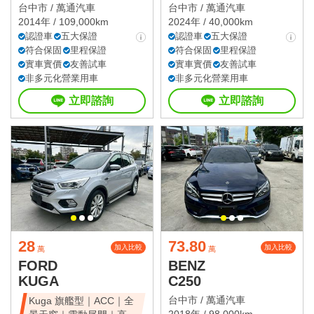
天窗豪華房
台中市 /
萬通汽車
台中市 /
萬通汽車
2014年 / 109,000km
2024年 / 40,000km
認證車
五大保證
認證車
五大保證
符合保固
里程保證
符合保固
里程保證
實車實價
友善試車
實車實價
友善試車
非多元化營業用車
非多元化營業用車
立即諮詢
立即諮詢
28
73.80
加入比較
加入比較
萬
萬
FORD
BENZ
KUGA
C250
台中市 /
萬通汽車
Kuga 旗艦型｜ACC｜全