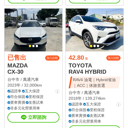
已售出
42.80
加入比較
加入比較
萬
MAZDA
TOYOTA
CX-30
RAV4 HYBRID
台中市 /
萬通汽車
RAV4 油電｜Hybrid省油
2023年 / 32,000km
｜ACC｜休旅首選
認證車
五大保證
台中市 /
萬通汽車
符合保固
里程保證
2018年 / 139,274km
實車實價
友善試車
認證車
五大保證
非多元化營業用車
符合保固
里程保證
實車實價
友善試車
立即諮詢
非多元化營業用車