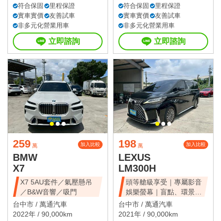
符合保固
里程保證
符合保固
里程保證
實車實價
友善試車
實車實價
友善試車
非多元化營業用車
非多元化營業用車
立即諮詢
立即諮詢
259
198
加入比較
加入比較
萬
萬
BMW
LEXUS
X7
LM300H
X7 5AU套件／氣壓懸吊
頭等艙級享受｜專屬影音
／B&W音響／吸門
娛樂螢幕｜盲點、環景、
雙電滑門、雙天窗
台中市 /
萬通汽車
台中市 /
萬通汽車
2022年 / 90,000km
2021年 / 90,000km