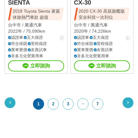
SIENTA
CX-30
2018 Toyota Sienta 家庭
2020 CX-30 高規旗艦版
休旅熱門車款 超值
安全科技一次到位
台中市 /
萬通汽車
台中市 /
萬通汽車
2022年 / 75,090km
2020年 / 74,226km
認證車
五大保證
認證車
五大保證
符合保固
里程保證
符合保固
里程保證
實車實價
友善試車
實車實價
友善試車
非多元化營業用車
非多元化營業用車
立即諮詢
立即諮詢
1
2
3
7