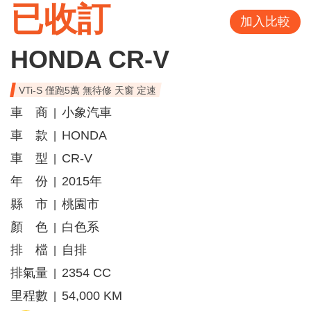
已收訂
加入比較
HONDA CR-V
VTi-S 僅跑5萬 無待修 天窗 定速
車 商
小象汽車
|
車 款
HONDA
|
車 型
CR-V
|
年 份
2015年
|
縣 市
桃園市
|
顏 色
白色系
|
排 檔
自排
|
排氣量
2354 CC
|
里程數
54,000 KM
|