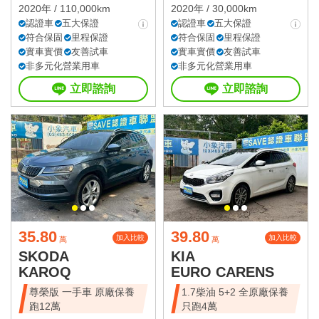
2020年 / 110,000km
2020年 / 30,000km
認證車
五大保證
認證車
五大保證
符合保固
里程保證
符合保固
里程保證
實車實價
友善試車
實車實價
友善試車
非多元化營業用車
非多元化營業用車
立即諮詢
立即諮詢
35.80
39.80
加入比較
加入比較
萬
萬
SKODA
KIA
KAROQ
EURO CARENS
尊榮版 一手車 原廠保養
1.7柴油 5+2 全原廠保養
跑12萬
只跑4萬