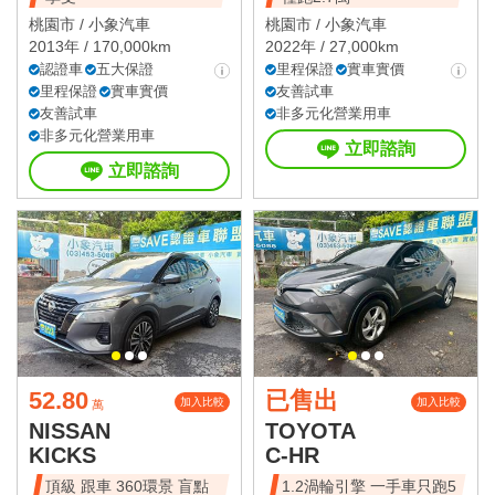
桃園市 /
小象汽車
桃園市 /
小象汽車
2013年 / 170,000km
2022年 / 27,000km
認證車
五大保證
里程保證
實車實價
里程保證
實車實價
友善試車
友善試車
非多元化營業用車
非多元化營業用車
立即諮詢
立即諮詢
52.80
已售出
加入比較
加入比較
萬
NISSAN
TOYOTA
KICKS
C-HR
頂級 跟車 360環景 盲點
1.2渦輪引擎 一手車只跑5