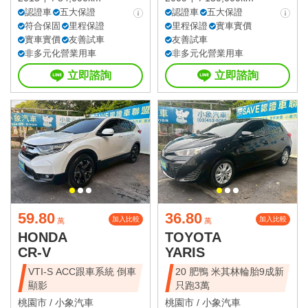
認證車
五大保證
認證車
五大保證
符合保固
里程保證
里程保證
實車實價
實車實價
友善試車
友善試車
非多元化營業用車
非多元化營業用車
立即諮詢
立即諮詢
59.80
36.80
加入比較
加入比較
萬
萬
HONDA
TOYOTA
CR-V
YARIS
VTI-S ACC跟車系統 倒車
20 肥鴨 米其林輪胎9成新
顯影
只跑3萬
桃園市 /
小象汽車
桃園市 /
小象汽車