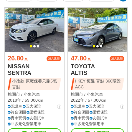
26.80
47.80
加入比較
加入比較
萬
萬
NISSAN
TOYOTA
SENTRA
ALTIS
小改款 原廠保養只跑5萬
I KEY 恆溫 盲點 360環景
盲點
ACC
桃園市 /
小象汽車
桃園市 /
小象汽車
2018年 / 59,000km
2022年 / 57,000km
認證車
五大保證
認證車
五大保證
符合保固
里程保證
符合保固
里程保證
實車實價
友善試車
實車實價
友善試車
非多元化營業用車
非多元化營業用車