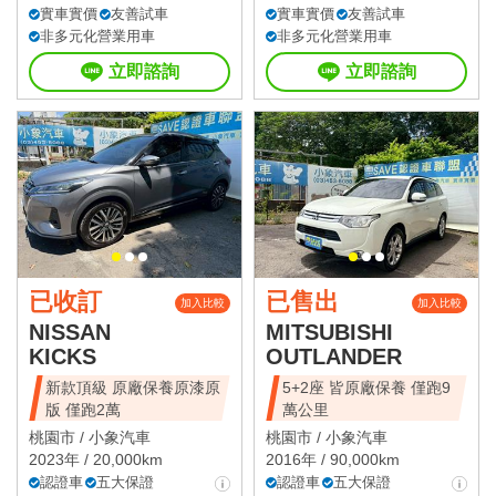
實車實價
友善試車
實車實價
友善試車
非多元化營業用車
非多元化營業用車
立即諮詢
立即諮詢
已收訂
已售出
加入比較
加入比較
NISSAN
MITSUBISHI
KICKS
OUTLANDER
新款頂級 原廠保養原漆原
5+2座 皆原廠保養 僅跑9
版 僅跑2萬
萬公里
桃園市 /
小象汽車
桃園市 /
小象汽車
2023年 / 20,000km
2016年 / 90,000km
認證車
五大保證
認證車
五大保證