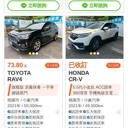
立即諮詢
立即諮詢
73.80
已收訂
加入比較
加入比較
萬
TOYOTA
HONDA
RAV4
CR-V
旗艦版 原廠保養 一手車
5.5代小改款 ACC跟車
腳踢尾門
360環景 手機無線充電 一
手車
桃園市 /
小象汽車
桃園市 /
小象汽車
2021年 / 50,000km
2021年 / 49,000km
認證車
五大保證
認證車
五大保證
符合保固
里程保證
符合保固
里程保證
實車實價
友善試車
實車實價
友善試車