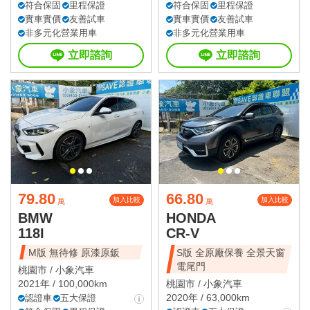
符合保固
里程保證
符合保固
里程保證
實車實價
友善試車
實車實價
友善試車
非多元化營業用車
非多元化營業用車
立即諮詢
立即諮詢
79.80
66.80
加入比較
加入比較
萬
萬
BMW
HONDA
118I
CR-V
M版 無待修 原漆原鈑
S版 全原廠保養 全景天窗
電尾門
桃園市 /
小象汽車
2021年 / 100,000km
桃園市 /
小象汽車
2020年 / 63,000km
認證車
五大保證