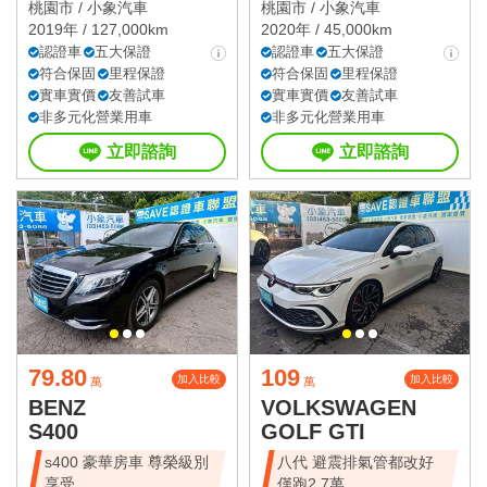
桃園市 /
小象汽車
桃園市 /
小象汽車
2019年 / 127,000km
2020年 / 45,000km
認證車
五大保證
認證車
五大保證
符合保固
里程保證
符合保固
里程保證
實車實價
友善試車
實車實價
友善試車
非多元化營業用車
非多元化營業用車
立即諮詢
立即諮詢
79.80
109
加入比較
加入比較
萬
萬
BENZ
VOLKSWAGEN
S400
GOLF GTI
s400 豪華房車 尊榮級別
八代 避震排氣管都改好
享受
僅跑2.7萬