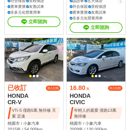
符合保固
里程保證
認證車
五大保證
實車實價
友善試車
符合保固
里程保證
非多元化營業用車
實車實價
友善試車
非多元化營業用車
立即諮詢
立即諮詢
已收訂
16.80
加入比較
加入比較
萬
HONDA
HONDA
CR-V
CIVIC
VTi-S 僅跑5萬 無待修 天
年輕人的最愛 僅跑13萬
窗 定速
無待修
桃園市 /
小象汽車
桃園市 /
小象汽車
2015年 / 54,000km
2009年 / 130,000km