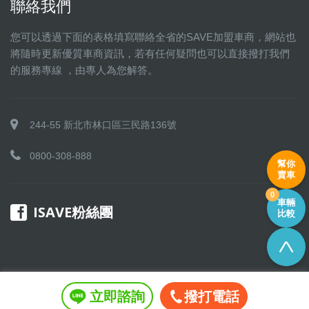
聯絡我們
您可以透過下面的表格填寫聯絡全省的SAVE加盟車商，網站也
將隨時更新優質車商資訊，若有任何疑問也可以直接撥打我們
的服務專線 ，由專人為您解答。
244-55 新北市林口區三民路136號
0800-308-888
幫你
賣車
0
車輛
ISAVE粉絲團
比較
立即諮詢
撥打電話
Copyright © 2016 SAVE 聯盟 All rights reserved.