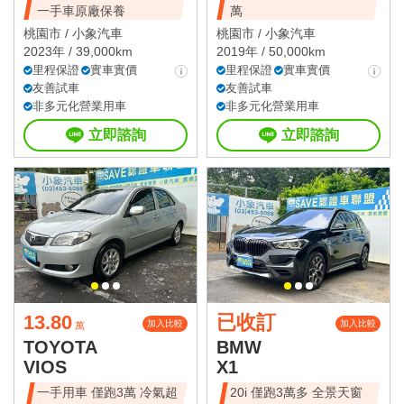
一手車原廠保養
萬
桃園市 /
小象汽車
桃園市 /
小象汽車
2023年 / 39,000km
2019年 / 50,000km
里程保證
實車實價
里程保證
實車實價
友善試車
友善試車
非多元化營業用車
非多元化營業用車
立即諮詢
立即諮詢
13.80
已收訂
加入比較
加入比較
萬
TOYOTA
BMW
VIOS
X1
一手用車 僅跑3萬 冷氣超
20i 僅跑3萬多 全景天窗