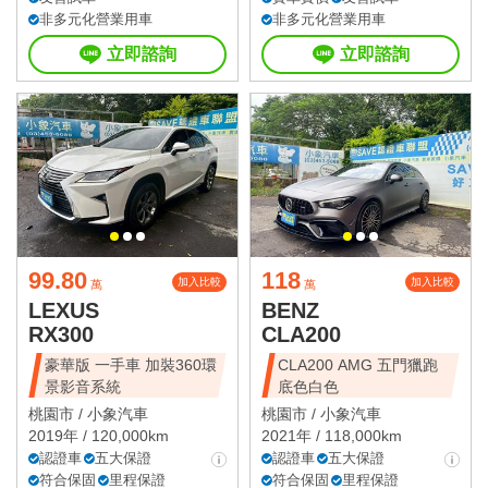
非多元化營業用車
非多元化營業用車
立即諮詢
立即諮詢
99.80
118
加入比較
加入比較
萬
萬
LEXUS
BENZ
RX300
CLA200
豪華版 一手車 加裝360環
CLA200 AMG 五門獵跑
景影音系統
底色白色
桃園市 /
小象汽車
桃園市 /
小象汽車
2019年 / 120,000km
2021年 / 118,000km
認證車
五大保證
認證車
五大保證
符合保固
里程保證
符合保固
里程保證