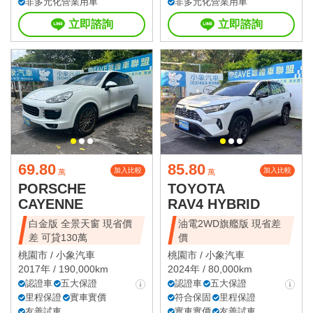
非多元化營業用車
非多元化營業用車
立即諮詢
立即諮詢
69.80
85.80
加入比較
加入比較
萬
萬
PORSCHE
TOYOTA
CAYENNE
RAV4 HYBRID
白金版 全景天窗 現省價
油電2WD旗艦版 現省差
差 可貸130萬
價
桃園市 /
小象汽車
桃園市 /
小象汽車
2017年 / 190,000km
2024年 / 80,000km
認證車
五大保證
認證車
五大保證
里程保證
實車實價
符合保固
里程保證
友善試車
實車實價
友善試車