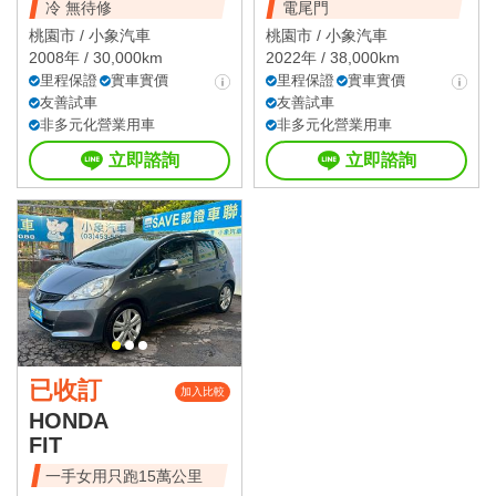
冷 無待修
電尾門
桃園市 /
小象汽車
桃園市 /
小象汽車
2008年 / 30,000km
2022年 / 38,000km
里程保證
實車實價
里程保證
實車實價
友善試車
友善試車
非多元化營業用車
非多元化營業用車
立即諮詢
立即諮詢
已收訂
加入比較
HONDA
FIT
一手女用只跑15萬公里