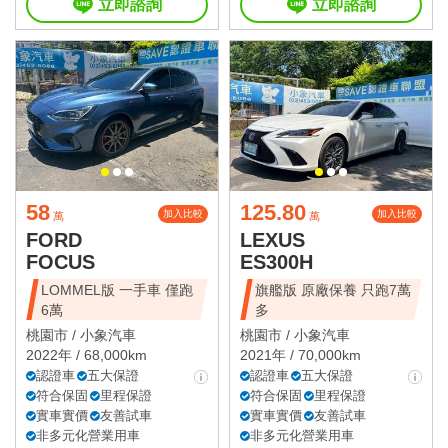
立即諮詢
立即諮詢
58
125.80
加入比較
加入比較
萬
萬
FORD
LEXUS
FOCUS
ES300H
LOMMEL版 一手車 僅跑
旗艦版 原廠保養 只跑7萬
6萬
多
桃園市 /
小象汽車
桃園市 /
小象汽車
2022年 / 68,000km
2021年 / 70,000km
認證車
五大保證
認證車
五大保證
符合保固
里程保證
符合保固
里程保證
實車實價
友善試車
實車實價
友善試車
非多元化營業用車
非多元化營業用車