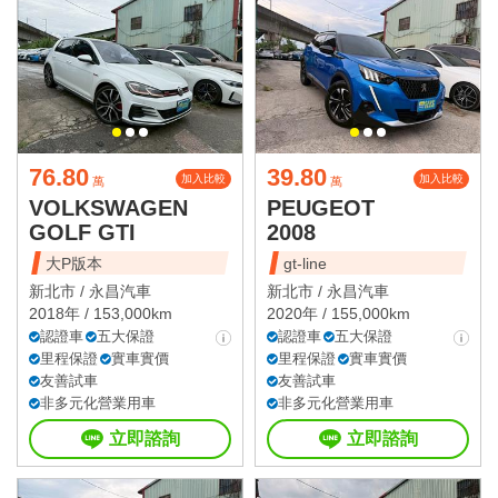
76.80
39.80
加入比較
加入比較
萬
萬
VOLKSWAGEN
PEUGEOT
GOLF GTI
2008
大P版本
gt-line
新北市 /
永昌汽車
新北市 /
永昌汽車
2018年 / 153,000km
2020年 / 155,000km
認證車
五大保證
認證車
五大保證
里程保證
實車實價
里程保證
實車實價
友善試車
友善試車
非多元化營業用車
非多元化營業用車
立即諮詢
立即諮詢