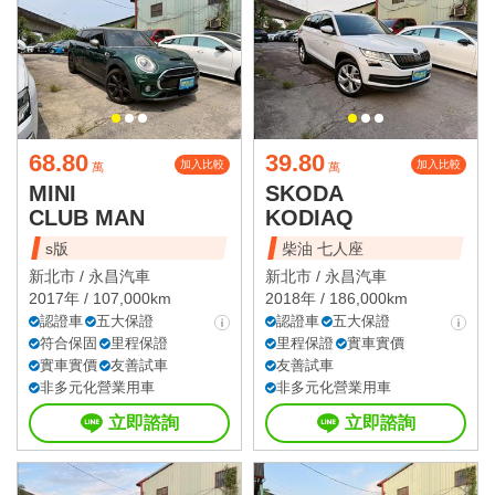
68.80
39.80
加入比較
加入比較
萬
萬
MINI
SKODA
CLUB MAN
KODIAQ
s版
柴油 七人座
新北市 /
永昌汽車
新北市 /
永昌汽車
2017年 / 107,000km
2018年 / 186,000km
認證車
五大保證
認證車
五大保證
符合保固
里程保證
里程保證
實車實價
實車實價
友善試車
友善試車
非多元化營業用車
非多元化營業用車
立即諮詢
立即諮詢