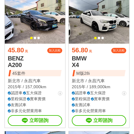
45.80
56.80
加入比較
加入比較
萬
萬
BENZ
BMW
A200
X4
45套件
M版28i
新北市 /
永昌汽車
新北市 /
永昌汽車
2015年 / 157,000km
2015年 / 189,000km
認證車
五大保證
認證車
五大保證
里程保證
實車實價
里程保證
實車實價
友善試車
友善試車
非多元化營業用車
非多元化營業用車
立即諮詢
立即諮詢