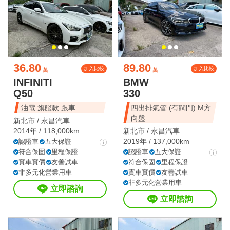
36.80
89.80
加入比較
加入比較
萬
萬
INFINITI
BMW
Q50
330
油電 旗艦款 跟車
四出排氣管 (有閥門) M方
向盤
新北市 /
永昌汽車
2014年 / 118,000km
新北市 /
永昌汽車
2019年 / 137,000km
認證車
五大保證
符合保固
里程保證
認證車
五大保證
實車實價
友善試車
符合保固
里程保證
非多元化營業用車
實車實價
友善試車
非多元化營業用車
立即諮詢
立即諮詢