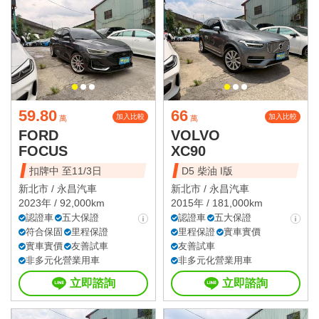
59.80
66
加入比較
加入比較
萬
萬
FORD
VOLVO
FOCUS
XC90
扣牌中 至11/3日
D5 柴油 I版
新北市 /
永昌汽車
新北市 /
永昌汽車
2023年 / 92,000km
2015年 / 181,000km
認證車
五大保證
認證車
五大保證
符合保固
里程保證
里程保證
實車實價
實車實價
友善試車
友善試車
非多元化營業用車
非多元化營業用車
立即諮詢
立即諮詢