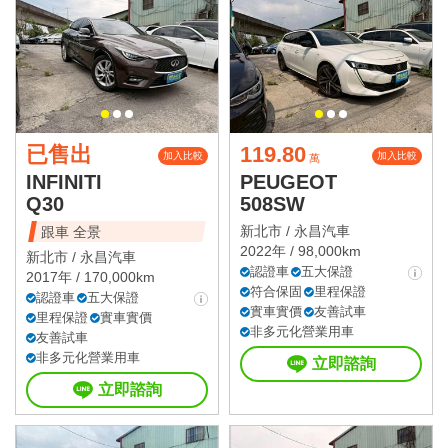
已售出
119.80
加入比較
加入比較
萬
INFINITI
PEUGEOT
Q30
508SW
新北市 /
永昌汽車
跟車 全景
2022年 / 98,000km
新北市 /
永昌汽車
認證車
五大保證
2017年 / 170,000km
符合保固
里程保證
認證車
五大保證
實車實價
友善試車
里程保證
實車實價
非多元化營業用車
友善試車
非多元化營業用車
立即諮詢
立即諮詢