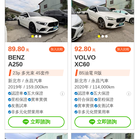
89.80
92.80
加入比較
加入比較
萬
萬
BENZ
VOLVO
A250
XC60
23p 多光束 45套件
B5油電 R版
新北市 /
永昌汽車
新北市 /
永昌汽車
2019年 / 159,000km
2020年 / 114,000km
認證車
五大保證
認證車
五大保證
里程保證
實車實價
符合保固
里程保證
友善試車
實車實價
友善試車
非多元化營業用車
非多元化營業用車
立即諮詢
立即諮詢