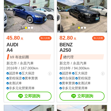
45.80
82.80
加入比較
加入比較
萬
萬
AUDI
BENZ
A4
A250
b9 有改鋁圈
總代理
新北市 /
永昌汽車
新北市 /
永昌汽車
2016年 / 167,000km
2018年 / 94,000km
認證車
五大保證
認證車
五大保證
里程保證
實車實價
符合保固
里程保證
友善試車
實車實價
友善試車
非多元化營業用車
非多元化營業用車
立即諮詢
立即諮詢