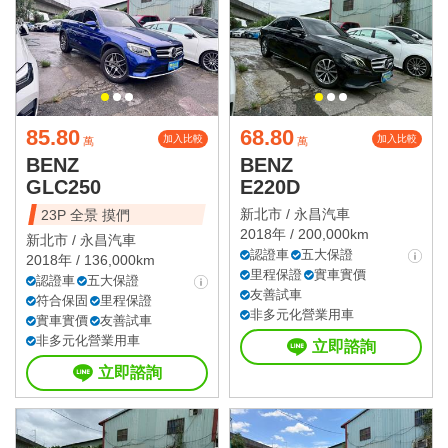
85.80
68.80
加入比較
加入比較
萬
萬
BENZ
BENZ
GLC250
E220D
新北市 /
永昌汽車
23P 全景 摸們
2018年 / 200,000km
新北市 /
永昌汽車
認證車
五大保證
2018年 / 136,000km
里程保證
實車實價
認證車
五大保證
友善試車
符合保固
里程保證
非多元化營業用車
實車實價
友善試車
非多元化營業用車
立即諮詢
立即諮詢