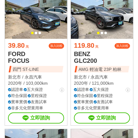
39.80
119.80
加入比較
加入比較
萬
萬
FORD
BENZ
FOCUS
GLC200
四門 ST-LINE
AMG 輕油電 23P 柏林
新北市 /
永昌汽車
新北市 /
永昌汽車
2020年 / 103,000km
2020年 / 121,000km
認證車
五大保證
認證車
五大保證
符合保固
里程保證
符合保固
里程保證
實車實價
友善試車
實車實價
友善試車
非多元化營業用車
非多元化營業用車
立即諮詢
立即諮詢