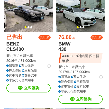
已售出
76.80
加入比較
加入比較
萬
BENZ
BMW
CLS400
430
新北市 /
永昌汽車
430GC 18吋鋁圈 四出排
2016年 / 81,000km
氣管
認證車
五大保證
新北市 /
永昌汽車
符合保固
里程保證
2017年 / 127,000km
實車實價
友善試車
認證車
五大保證
非多元化營業用車
符合保固
里程保證
實車實價
友善試車
立即諮詢
非多元化營業用車
立即諮詢