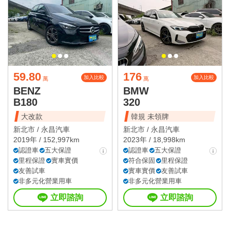
59.80
176
加入比較
加入比較
萬
萬
BENZ
BMW
B180
320
大改款
韓規 未領牌
新北市 /
永昌汽車
新北市 /
永昌汽車
2019年 / 152,997km
2023年 / 18,998km
認證車
五大保證
認證車
五大保證
里程保證
實車實價
符合保固
里程保證
友善試車
實車實價
友善試車
非多元化營業用車
非多元化營業用車
立即諮詢
立即諮詢