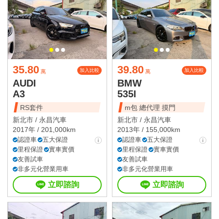
35.80
39.80
加入比較
加入比較
萬
萬
AUDI
BMW
A3
535I
RS套件
m包 總代理 摸門
新北市 /
永昌汽車
新北市 /
永昌汽車
2017年 / 201,000km
2013年 / 155,000km
認證車
五大保證
認證車
五大保證
里程保證
實車實價
里程保證
實車實價
友善試車
友善試車
非多元化營業用車
非多元化營業用車
立即諮詢
立即諮詢