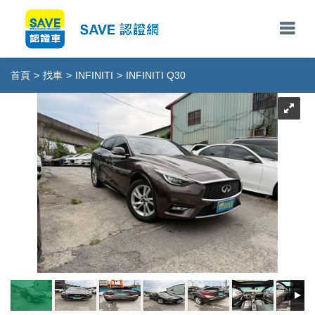
首頁
>
找車
>
INFINITI
>
INFINITI Q30