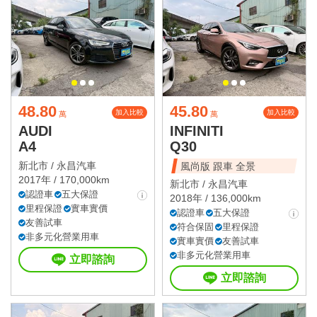
48.80
45.80
加入比較
加入比較
萬
萬
AUDI
INFINITI
A4
Q30
新北市 /
永昌汽車
風尚版 跟車 全景
2017年 / 170,000km
新北市 /
永昌汽車
認證車
五大保證
2018年 / 136,000km
里程保證
實車實價
認證車
五大保證
友善試車
符合保固
里程保證
非多元化營業用車
實車實價
友善試車
非多元化營業用車
立即諮詢
立即諮詢