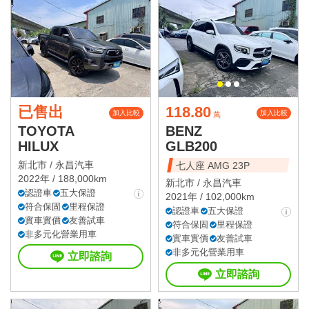
已售出
118.80
加入比較
加入比較
萬
TOYOTA
BENZ
HILUX
GLB200
新北市 /
永昌汽車
七人座 AMG 23P
2022年 / 188,000km
新北市 /
永昌汽車
認證車
五大保證
2021年 / 102,000km
符合保固
里程保證
認證車
五大保證
實車實價
友善試車
符合保固
里程保證
非多元化營業用車
實車實價
友善試車
非多元化營業用車
立即諮詢
立即諮詢