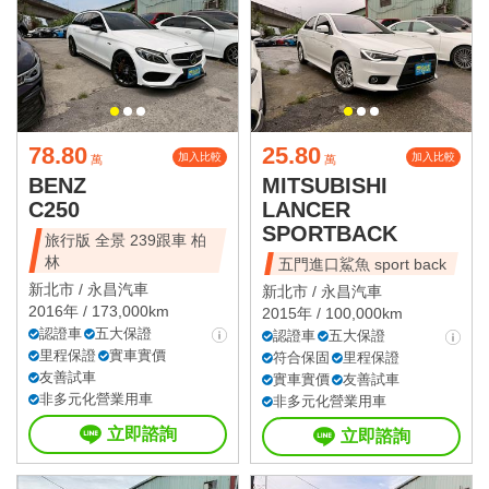
78.80
25.80
加入比較
加入比較
萬
萬
BENZ
MITSUBISHI
C250
LANCER
SPORTBACK
旅行版 全景 239跟車 柏
林
五門進口鯊魚 sport back
新北市 /
永昌汽車
新北市 /
永昌汽車
2016年 / 173,000km
2015年 / 100,000km
認證車
五大保證
認證車
五大保證
里程保證
實車實價
符合保固
里程保證
友善試車
實車實價
友善試車
非多元化營業用車
非多元化營業用車
立即諮詢
立即諮詢