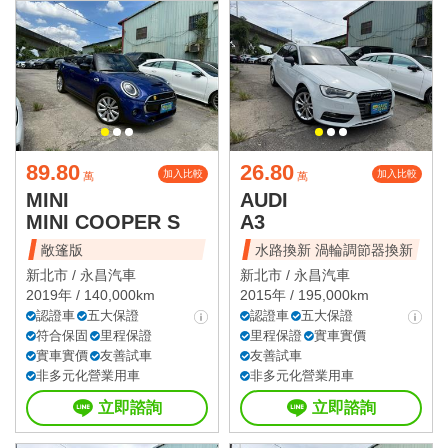
89.80
26.80
加入比較
加入比較
萬
萬
MINI
AUDI
MINI COOPER S
A3
敞篷版
水路換新 渦輪調節器換新
新北市 /
永昌汽車
新北市 /
永昌汽車
2019年 / 140,000km
2015年 / 195,000km
認證車
五大保證
認證車
五大保證
符合保固
里程保證
里程保證
實車實價
實車實價
友善試車
友善試車
非多元化營業用車
非多元化營業用車
立即諮詢
立即諮詢