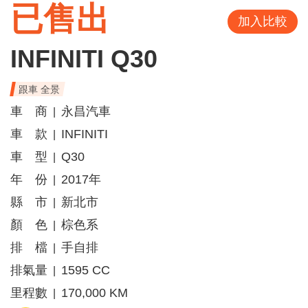
已售出
加入比較
INFINITI Q30
跟車 全景
車 商
永昌汽車
|
車 款
INFINITI
|
車 型
Q30
|
年 份
2017年
|
縣 市
新北市
|
顏 色
棕色系
|
排 檔
手自排
|
排氣量
1595 CC
|
里程數
170,000 KM
|