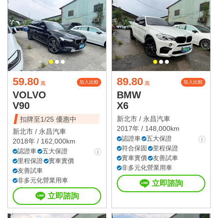
59.80
89.80
加入比較
加入比較
萬
萬
VOLVO
BMW
V90
X6
新北市 /
永昌汽車
扣牌至1/25 優惠中
2017年 / 148,000km
新北市 /
永昌汽車
認證車
五大保證
2018年 / 162,000km
符合保固
里程保證
認證車
五大保證
實車實價
友善試車
里程保證
實車實價
非多元化營業用車
友善試車
非多元化營業用車
立即諮詢
立即諮詢