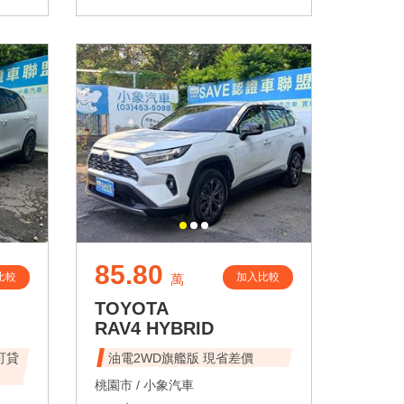
85.80
比較
加入比較
萬
TOYOTA
RAV4 HYBRID
油電2WD旗艦版 現省差價
桃園市 /
小象汽車