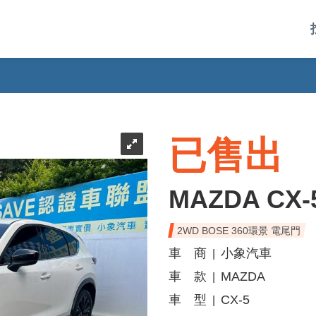
已售出
MAZDA CX-
2WD BOSE 360環景 電尾門
車 商
小象汽車
|
車 款
MAZDA
|
車 型
CX-5
|