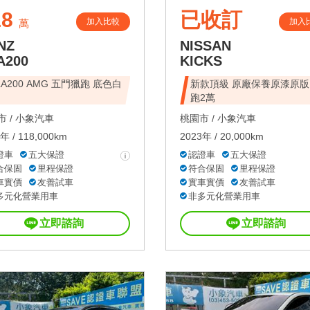
18
已收訂
加入比較
加入
萬
NZ
NISSAN
A200
KICKS
LA200 AMG 五門獵跑 底色白
新款頂級 原廠保養原漆原版
跑2萬
 /
小象汽車
桃園市 /
小象汽車
年 / 118,000km
2023年 / 20,000km
證車
五大保證
認證車
五大保證
合保固
里程保證
符合保固
里程保證
車實價
友善試車
實車實價
友善試車
多元化營業用車
非多元化營業用車
立即諮詢
立即諮詢