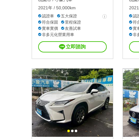
2021年 / 50,000km
2021
認證車
五大保證
認
符合保固
里程保證
符
實車實價
友善試車
實
非多元化營業用車
非
立即諮詢