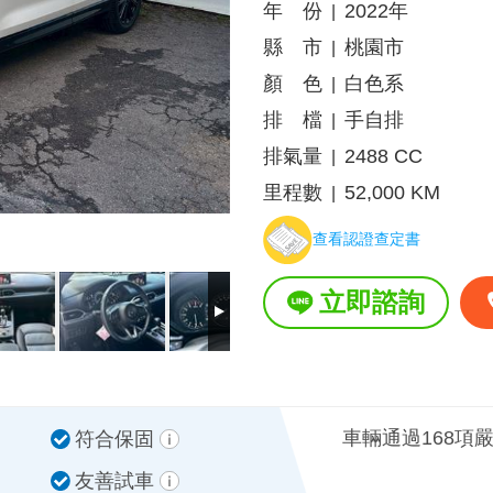
年 份
2022年
|
縣 市
桃園市
|
顏 色
白色系
|
排 檔
手自排
|
排氣量
2488 CC
|
里程數
52,000 KM
|
查看認證查定書
立即諮詢
車輛通過168項
符合保固
友善試車