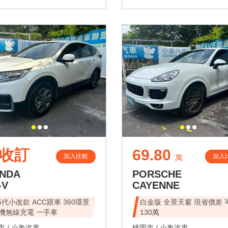
收訂
69.80
加入比較
加入
萬
NDA
PORSCHE
-V
CAYENNE
.5代小改款 ACC跟車 360環景
白金版 全景天窗 現省價差 可貸
機無線充電 一手車
130萬
 /
小象汽車
桃園市 /
小象汽車