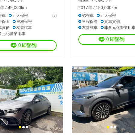
年 / 49,000km
2017年 / 190,000km
證車
五大保證
認證車
五大保證
合保固
里程保證
里程保證
實車實價
車實價
友善試車
友善試車
非多元化營業用
多元化營業用車
立即諮詢
立即諮詢