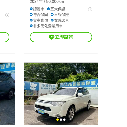
2024年 / 80,000km
認證車
五大保證
符合保固
里程保證
實車實價
友善試車
車
非多元化營業用車
立即諮詢