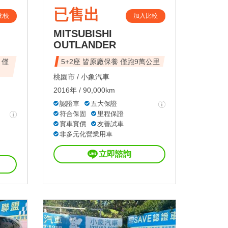
已售出
比較
加入比較
MITSUBISHI
OUTLANDER
 僅
5+2座 皆原廠保養 僅跑9萬公里
桃園市 /
小象汽車
2016年 / 90,000km
認證車
五大保證
符合保固
里程保證
實車實價
友善試車
非多元化營業用車
立即諮詢