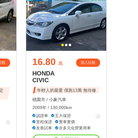
16.80
比較
加入比較
萬
HONDA
CIVIC
 定
年輕人的最愛 僅跑13萬 無待修
桃園市 /
小象汽車
2009年 / 130,000km
認證車
五大保證
里程保證
實車實價
友善試車
非多元化營業用車