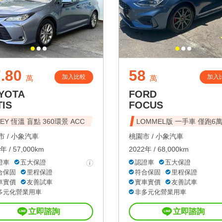
.80
58
加入比較
加入
萬
萬
YOTA
FORD
TIS
FOCUS
 KEY 恆溫 盲點 360環景 ACC
LOMMEL版 一手車 僅跑6
 /
小象汽車
桃園市 /
小象汽車
年 / 57,000km
2022年 / 68,000km
證車
五大保證
認證車
五大保證
合保固
里程保證
符合保固
里程保證
車實價
友善試車
實車實價
友善試車
多元化營業用車
非多元化營業用車
立即諮詢
立即諮詢