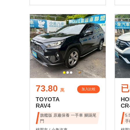
73.80
已
加入比較
萬
TOYOTA
HO
RAV4
CR
旗艦版 原廠保養 一手車 腳踢尾
5
門
手
桃園市 /
小象汽車
桃園市