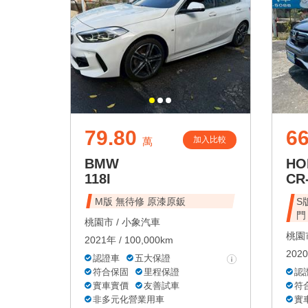
79.80
66
加入比較
萬
BMW
HO
118I
CR
M版 無待修 原漆原鈑
S
門
桃園市 /
小象汽車
桃園市
2021年 / 100,000km
2020
認證車
五大保證
符合保固
里程保證
認
實車實價
友善試車
符
非多元化營業用車
實