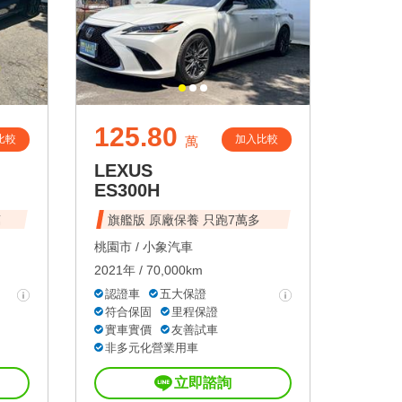
125.80
比較
加入比較
萬
LEXUS
ES300H
萬
旗艦版 原廠保養 只跑7萬多
桃園市 /
小象汽車
2021年 / 70,000km
認證車
五大保證
符合保固
里程保證
實車實價
友善試車
非多元化營業用車
立即諮詢