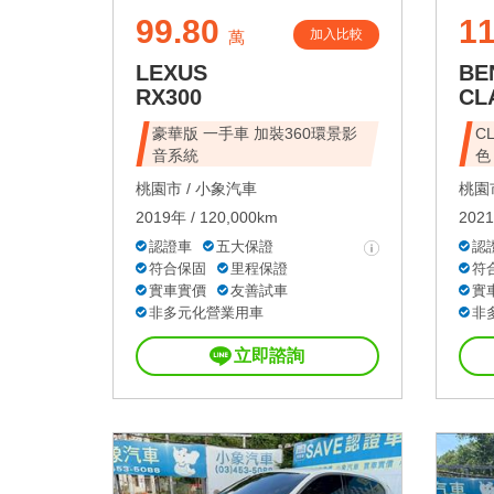
99.80
1
加入比較
萬
LEXUS
BE
RX300
CL
豪華版 一手車 加裝360環景影
C
音系統
色
桃園市 /
小象汽車
桃園市
2019年 / 120,000km
2021
認證車
五大保證
認
符合保固
里程保證
符
實車實價
友善試車
實
非多元化營業用車
非
立即諮詢