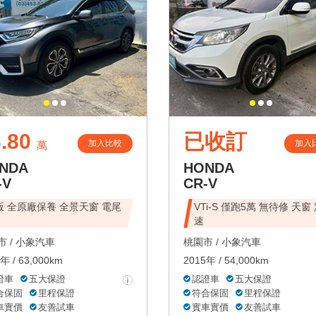
.80
已收訂
加入比較
加入
萬
NDA
HONDA
-V
CR-V
版 全原廠保養 全景天窗 電尾
VTi-S 僅跑5萬 無待修 天窗
速
 /
小象汽車
桃園市 /
小象汽車
年 / 63,000km
2015年 / 54,000km
證車
五大保證
認證車
五大保證
合保固
里程保證
符合保固
里程保證
車實價
友善試車
實車實價
友善試車