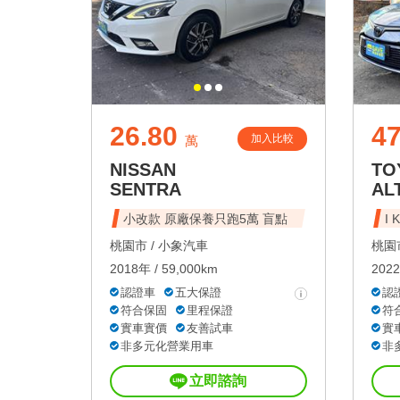
26.80
47
加入比較
萬
NISSAN
TO
SENTRA
AL
小改款 原廠保養只跑5萬 盲點
I
桃園市 /
小象汽車
桃園市
2018年 / 59,000km
2022
認證車
五大保證
認
符合保固
里程保證
符
實車實價
友善試車
實
非多元化營業用車
非
立即諮詢