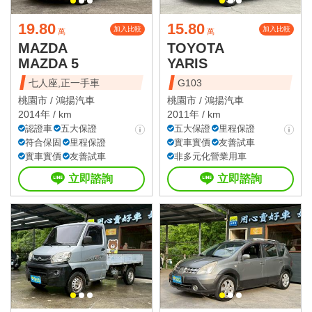
19.80
15.80
加入比較
加入比較
萬
萬
MAZDA
TOYOTA
MAZDA 5
YARIS
七人座,正一手車
G103
桃園市 /
鴻揚汽車
桃園市 /
鴻揚汽車
2014年 / km
2011年 / km
認證車
五大保證
五大保證
里程保證
符合保固
里程保證
實車實價
友善試車
實車實價
友善試車
非多元化營業用車
立即諮詢
立即諮詢