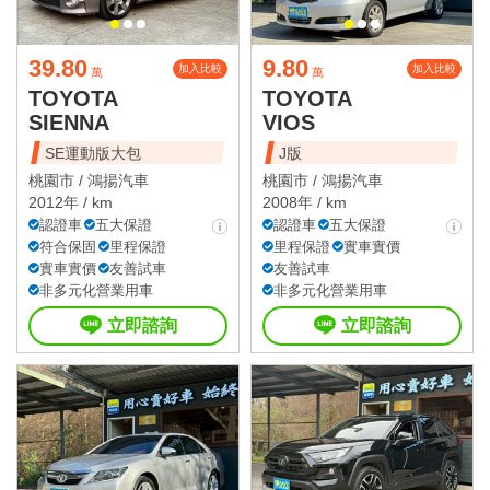
39.80
9.80
加入比較
加入比較
萬
萬
TOYOTA
TOYOTA
SIENNA
VIOS
SE運動版大包
J版
桃園市 /
鴻揚汽車
桃園市 /
鴻揚汽車
2012年 / km
2008年 / km
認證車
五大保證
認證車
五大保證
符合保固
里程保證
里程保證
實車實價
實車實價
友善試車
友善試車
非多元化營業用車
非多元化營業用車
立即諮詢
立即諮詢