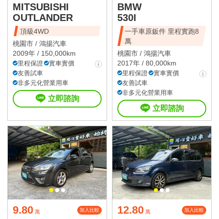
MITSUBISHI
BMW
OUTLANDER
530I
頂級4WD
一手車原鈑件 里程實跑8
萬
桃園市 /
鴻揚汽車
2009年 / 150,000km
桃園市 /
鴻揚汽車
2017年 / 80,000km
里程保證
實車實價
友善試車
里程保證
實車實價
非多元化營業用車
友善試車
非多元化營業用車
立即諮詢
立即諮詢
9.80
12.80
加入比較
加入比較
萬
萬