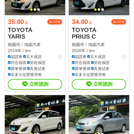
35.80
34.80
加入比較
加入比較
萬
萬
TOYOTA
TOYOTA
YARIS
PRIUS C
桃園市 /
鴻揚汽車
桃園市 /
鴻揚汽車
2019年 / km
2020年 / km
認證車
五大保證
認證車
五大保證
符合保固
里程保證
符合保固
里程保證
實車實價
友善試車
實車實價
友善試車
非多元化營業用車
非多元化營業用車
立即諮詢
立即諮詢