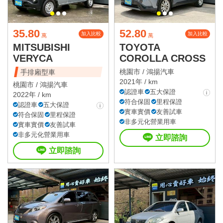
35.80
52.80
加入比較
加入比較
萬
萬
MITSUBISHI
TOYOTA
VERYCA
COROLLA CROSS
桃園市 /
鴻揚汽車
手排廂型車
2021年 / km
桃園市 /
鴻揚汽車
認證車
五大保證
2022年 / km
符合保固
里程保證
認證車
五大保證
實車實價
友善試車
符合保固
里程保證
非多元化營業用車
實車實價
友善試車
非多元化營業用車
立即諮詢
立即諮詢