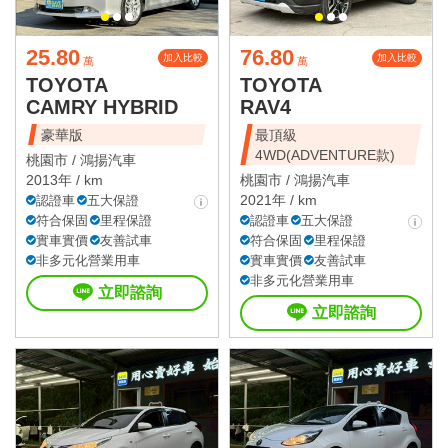
25.80
76.80
加入比較
加入比較
萬
萬
TOYOTA
TOYOTA
CAMRY HYBRID
RAV4
豪華版
最頂級
4WD(ADVENTURE款)
桃園市 /
鴻揚汽車
2013年 / km
桃園市 /
鴻揚汽車
2021年 / km
認證車
五大保證
符合保固
里程保證
認證車
五大保證
實車實價
友善試車
符合保固
里程保證
非多元化營業用車
實車實價
友善試車
非多元化營業用車
立即諮詢
立即諮詢