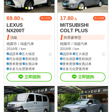
69.80
17.80
加入比較
加入比較
萬
萬
LEXUS
MITSUBISHI
NX200T
COLT PLUS
頂級
跨界豪華型
桃園市 /
鴻揚汽車
桃園市 /
鴻揚汽車
2016年 / km
2016年 / km
認證車
五大保證
認證車
五大保證
符合保固
里程保證
符合保固
里程保證
實車實價
友善試車
實車實價
友善試車
非多元化營業用車
非多元化營業用車
立即諮詢
立即諮詢