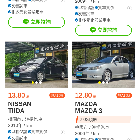
2009年 / km
友善試車
里程保證
實車實價
非多元化營業用車
友善試車
非多元化營業用車
立即諮詢
立即諮詢
13.80
12.80
加入比較
加入比較
萬
萬
NISSAN
MAZDA
TIIDA
MAZDA 3
桃園市 /
鴻揚汽車
2.0S頂級
2013年 / km
桃園市 /
鴻揚汽車
里程保證
實車實價
2006年 / km
友善試車
里程保證
實車實價