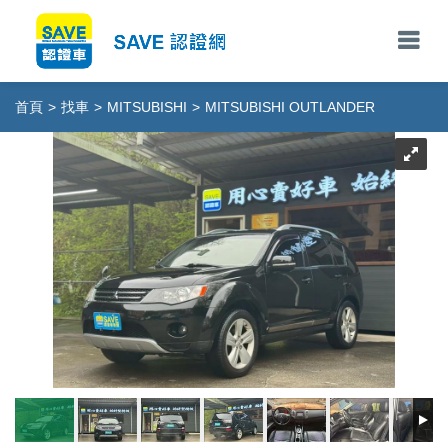
首頁
>
找車
>
MITSUBISHI
>
MITSUBISHI OUTLANDER