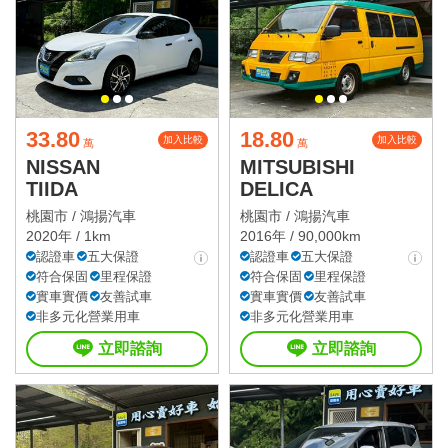
33.80
18.80
加入比較
加入比較
萬
萬
NISSAN
MITSUBISHI
TIIDA
DELICA
桃園市 /
鴻揚汽車
桃園市 /
鴻揚汽車
2020年 / 1km
2016年 / 90,000km
認證車
五大保證
認證車
五大保證
符合保固
里程保證
符合保固
里程保證
實車實價
友善試車
實車實價
友善試車
非多元化營業用車
非多元化營業用車
立即諮詢
立即諮詢