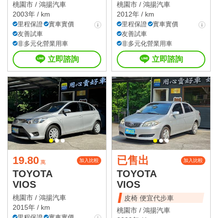
桃園市 /
鴻揚汽車
桃園市 /
鴻揚汽車
2003年 / km
2012年 / km
里程保證
實車實價
里程保證
實車實價
友善試車
友善試車
非多元化營業用車
非多元化營業用車
立即諮詢
立即諮詢
19.80
已售出
加入比較
加入比較
萬
TOYOTA
TOYOTA
VIOS
VIOS
桃園市 /
鴻揚汽車
皮椅 便宜代步車
2015年 / km
桃園市 /
鴻揚汽車
里程保證
實車實價