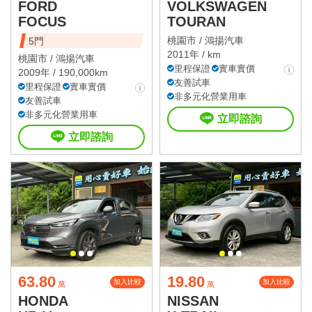
FORD
VOLKSWAGEN
FOCUS
TOURAN
桃園市 /
鴻揚汽車
5門
2011年 / km
桃園市 /
鴻揚汽車
里程保證
實車實價
2009年 / 190,000km
友善試車
里程保證
實車實價
非多元化營業用車
友善試車
非多元化營業用車
立即諮詢
立即諮詢
63.80
19.80
加入比較
加入比較
萬
萬
HONDA
NISSAN