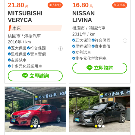
21.80
16.80
加入比較
加入比較
萬
萬
MITSUBISHI
NISSAN
VERYCA
LIVINA
桃園市 /
鴻揚汽車
木床
2011年 / km
桃園市 /
鴻揚汽車
五大保證
符合保固
2016年 / km
里程保證
實車實價
五大保證
符合保固
友善試車
里程保證
實車實價
非多元化營業用車
友善試車
非多元化營業用車
立即諮詢
立即諮詢