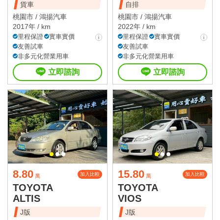
貨車
自排
桃園市 /
鴻揚汽車
桃園市 /
鴻揚汽車
2017年 / km
2022年 / km
里程保證
實車實價
里程保證
實車實價
友善試車
友善試車
非多元化營業用車
非多元化營業用車
立即諮詢
立即諮詢
8.80
15.80
加入比較
加入比較
萬
萬
TOYOTA
TOYOTA
ALTIS
VIOS
J版
J版