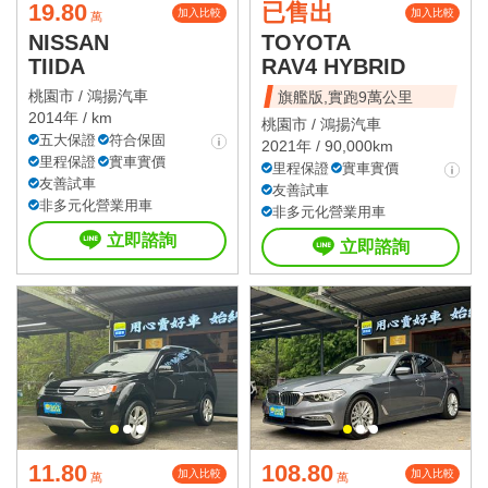
19.80
已售出
加入比較
加入比較
萬
NISSAN
TOYOTA
TIIDA
RAV4 HYBRID
桃園市 /
鴻揚汽車
旗艦版,實跑9萬公里
2014年 / km
桃園市 /
鴻揚汽車
五大保證
符合保固
2021年 / 90,000km
里程保證
實車實價
里程保證
實車實價
友善試車
友善試車
非多元化營業用車
非多元化營業用車
立即諮詢
立即諮詢
11.80
108.80
加入比較
加入比較
萬
萬