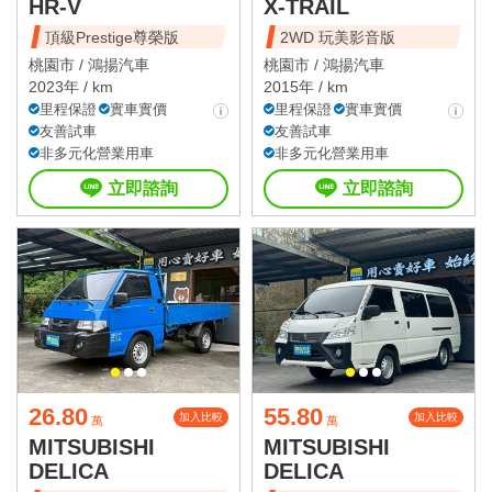
HR-V
X-TRAIL
頂級Prestige尊榮版
2WD 玩美影音版
桃園市 /
鴻揚汽車
桃園市 /
鴻揚汽車
2023年 / km
2015年 / km
里程保證
實車實價
里程保證
實車實價
友善試車
友善試車
非多元化營業用車
非多元化營業用車
立即諮詢
立即諮詢
26.80
55.80
加入比較
加入比較
萬
萬
MITSUBISHI
MITSUBISHI
DELICA
DELICA