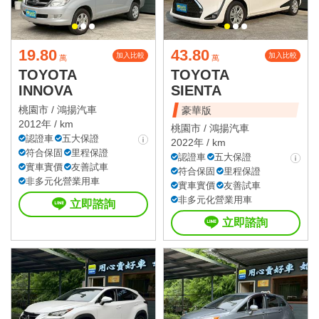
19.80
43.80
加入比較
加入比較
萬
萬
TOYOTA
TOYOTA
INNOVA
SIENTA
桃園市 /
鴻揚汽車
豪華版
2012年 / km
桃園市 /
鴻揚汽車
認證車
五大保證
2022年 / km
符合保固
里程保證
認證車
五大保證
實車實價
友善試車
符合保固
里程保證
非多元化營業用車
實車實價
友善試車
非多元化營業用車
立即諮詢
立即諮詢