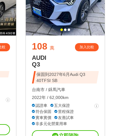
108
比較
加入比較
萬
AUDI
Q3
保固到2027年6月Audi Q3
40TFSI SB
台南市 /
鉌馬汽車
2022年 / 62,000km
認證車
五大保證
符合保固
里程保證
實車實價
友善試車
非多元化營業用車
立即諮詢