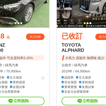
58
已收訂
加入比較
加入
萬
NZ
TOYOTA
00
ALPHARD
版件 可全貸利率3.25%
大馬力 原版件.無煙味 跑少
 /
鉌馬汽車
台南市 /
鉌馬汽車
年 / 70,000km
2019年 / 64,000km
證車
五大保證
認證車
五大保證
合保固
里程保證
符合保固
里程保證
車實價
友善試車
實車實價
友善試車
多元化營業用車
非多元化營業用車
立即諮詢
立即諮詢