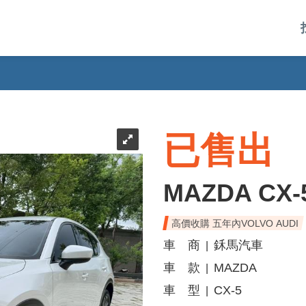
已售出
MAZDA CX-
高價收購 五年內VOLVO AUDI
車 商
鉌馬汽車
|
車 款
MAZDA
|
車 型
CX-5
|