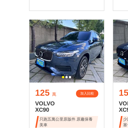
125
1
加入比較
萬
VOLVO
VO
XC90
XC
只跑五萬公里原版件.原廠保養
少
美車
塞