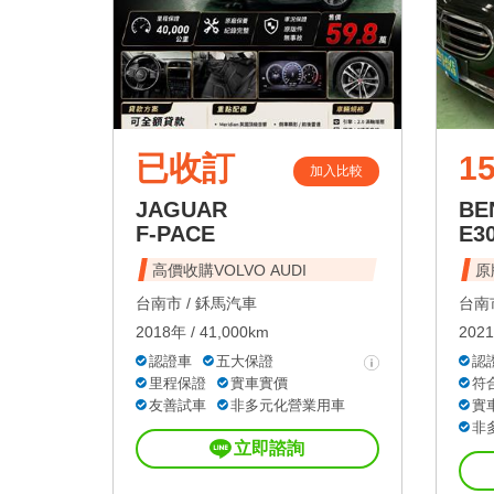
已收訂
1
加入比較
JAGUAR
BE
F-PACE
E3
高價收購VOLVO AUDI
原
台南市 /
鉌馬汽車
台南市
2018年 / 41,000km
2021
認證車
五大保證
認
里程保證
實車實價
符
友善試車
非多元化營業用車
實
非
立即諮詢