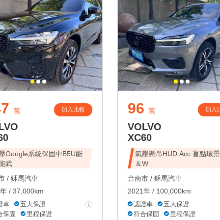
47
96
加入比較
加入
萬
萬
LVO
VOLVO
60
XC60
壓Google系統保固中B5U能
氣壓懸吊HUD Acc 盲點環景
能武
＆W
 /
鉌馬汽車
台南市 /
鉌馬汽車
年 / 37,000km
2021年 / 100,000km
證車
五大保證
認證車
五大保證
合保固
里程保證
符合保固
里程保證