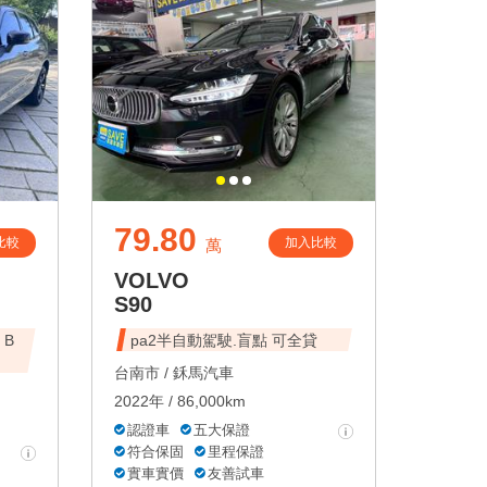
79.80
比較
加入比較
萬
VOLVO
S90
 B
pa2半自動駕駛.盲點 可全貸
台南市 /
鉌馬汽車
2022年 / 86,000km
認證車
五大保證
符合保固
里程保證
實車實價
友善試車