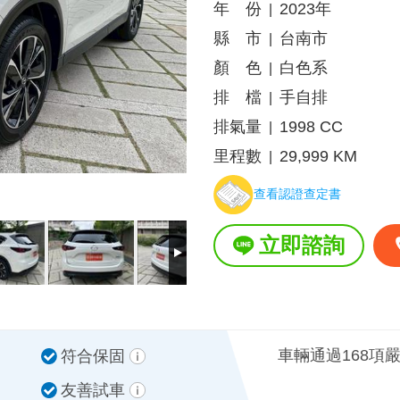
年 份
2023年
|
縣 市
台南市
|
顏 色
白色系
|
排 檔
手自排
|
排氣量
1998 CC
|
里程數
29,999 KM
|
查看認證查定書
立即諮詢
車輛通過168項
符合保固
友善試車