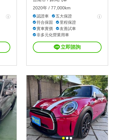
2020年 / 77,000km
認證車
五大保證
符合保固
里程保證
實車實價
友善試車
非多元化營業用車
立即諮詢