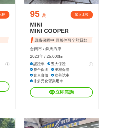
95
比較
加入比較
萬
MINI
MINI COOPER
原廠保固中 原版件可全額貸款
台南市 /
鉌馬汽車
2023年 / 25,000km
認證車
五大保證
符合保固
里程保證
實車實價
友善試車
非多元化營業用車
立即諮詢