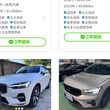
 /
鉌馬汽車
2023年 / 49,000km
年 / 41,000km
認證車
五大保證
證車
五大保證
符合保固
里程保證
合保固
里程保證
實車實價
友善試車
車實價
友善試車
非多元化營業用車
多元化營業用車
立即諮詢
立即諮詢