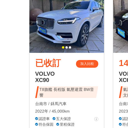
已收訂
1
加入比較
VOLVO
VO
XC90
XC
T8旗艦 長程版 氣壓避震 BW音
氣
響
文
台南市 /
鉌馬汽車
台南市
2022年 / 45,000km
2023
認證車
五大保證
認
符合保固
里程保證
符