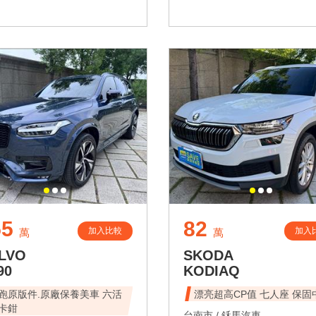
55
82
加入比較
加入
萬
萬
LVO
SKODA
90
KODIAQ
跑原版件.原廠保養美車 六活
漂亮超高CP值 七人座 保固
卡鉗
台南市 /
鉌馬汽車