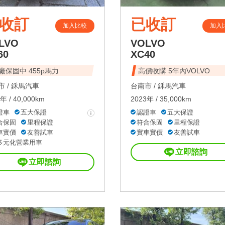
收訂
已收訂
加入比較
加入
LVO
VOLVO
60
XC40
廠保固中 455p馬力
高價收購 5年內VOLVO
 /
鉌馬汽車
台南市 /
鉌馬汽車
年 / 40,000km
2023年 / 35,000km
證車
五大保證
認證車
五大保證
合保固
里程保證
符合保固
里程保證
車實價
友善試車
實車實價
友善試車
多元化營業用車
立即諮詢
立即諮詢