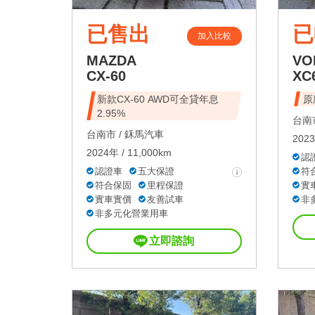
已售出
已
加入比較
MAZDA
VO
CX-60
XC
新款CX-60 AWD可全貸年息
原
2.95%
台南市
台南市 /
鉌馬汽車
2023
2024年 / 11,000km
認
認證車
五大保證
符
符合保固
里程保證
實
實車實價
友善試車
非
非多元化營業用車
立即諮詢