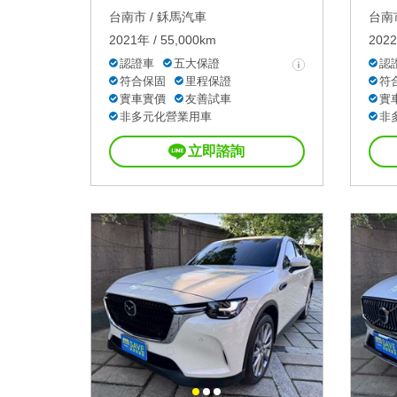
台南市 /
鉌馬汽車
台南市
2021年 / 55,000km
2022
認證車
五大保證
認
符合保固
里程保證
符
實車實價
友善試車
實
非多元化營業用車
非
立即諮詢