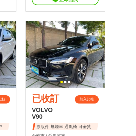
已收訂
比較
加入比較
VOLVO
V90
中
原版件 無煙車 通風椅 可全貸
台南市 /
鉌馬汽車