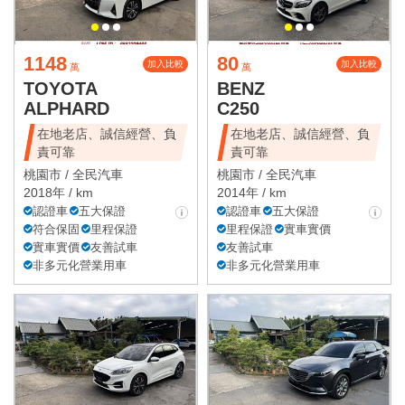
1148
80
加入比較
加入比較
萬
萬
TOYOTA
BENZ
ALPHARD
C250
在地老店、誠信經營、負
在地老店、誠信經營、負
責可靠
責可靠
桃園市 /
全民汽車
桃園市 /
全民汽車
2018年 / km
2014年 / km
認證車
五大保證
認證車
五大保證
符合保固
里程保證
里程保證
實車實價
實車實價
友善試車
友善試車
非多元化營業用車
非多元化營業用車