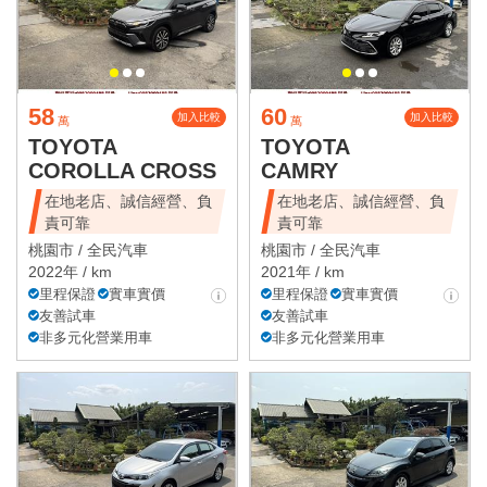
58
60
加入比較
加入比較
萬
萬
TOYOTA
TOYOTA
COROLLA CROSS
CAMRY
在地老店、誠信經營、負
在地老店、誠信經營、負
責可靠
責可靠
桃園市 /
全民汽車
桃園市 /
全民汽車
2022年 / km
2021年 / km
里程保證
實車實價
里程保證
實車實價
友善試車
友善試車
非多元化營業用車
非多元化營業用車