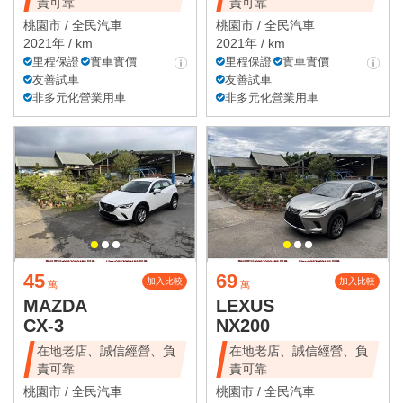
責可靠
責可靠
桃園市 /
全民汽車
桃園市 /
全民汽車
2021年 / km
2021年 / km
里程保證
實車實價
里程保證
實車實價
友善試車
友善試車
非多元化營業用車
非多元化營業用車
45
69
加入比較
加入比較
萬
萬
MAZDA
LEXUS
CX-3
NX200
在地老店、誠信經營、負
在地老店、誠信經營、負
責可靠
責可靠
桃園市 /
全民汽車
桃園市 /
全民汽車