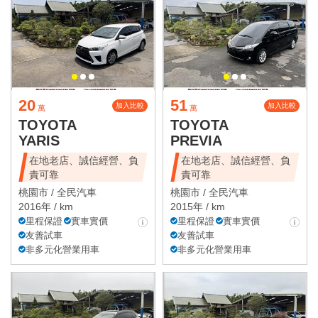
20
51
加入比較
加入比較
萬
萬
TOYOTA
TOYOTA
YARIS
PREVIA
在地老店、誠信經營、負
在地老店、誠信經營、負
責可靠
責可靠
桃園市 /
全民汽車
桃園市 /
全民汽車
2016年 / km
2015年 / km
里程保證
實車實價
里程保證
實車實價
友善試車
友善試車
非多元化營業用車
非多元化營業用車