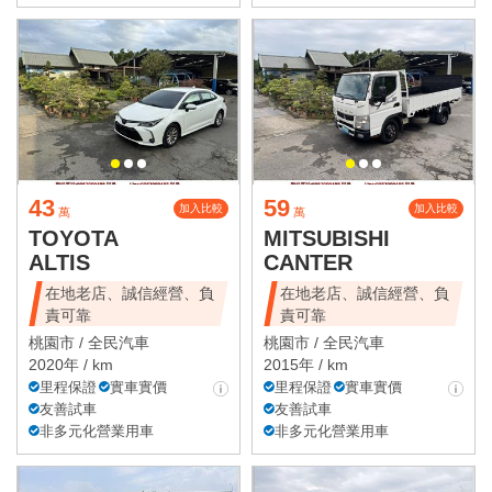
43
59
加入比較
加入比較
萬
萬
TOYOTA
MITSUBISHI
ALTIS
CANTER
在地老店、誠信經營、負
在地老店、誠信經營、負
責可靠
責可靠
桃園市 /
全民汽車
桃園市 /
全民汽車
2020年 / km
2015年 / km
里程保證
實車實價
里程保證
實車實價
友善試車
友善試車
非多元化營業用車
非多元化營業用車