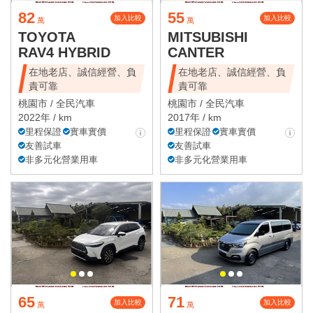
82
55
加入比較
加入比較
萬
萬
TOYOTA
MITSUBISHI
RAV4 HYBRID
CANTER
在地老店、誠信經營、負
在地老店、誠信經營、負
責可靠
責可靠
桃園市 /
全民汽車
桃園市 /
全民汽車
2022年 / km
2017年 / km
里程保證
實車實價
里程保證
實車實價
友善試車
友善試車
非多元化營業用車
非多元化營業用車
65
71
加入比較
加入比較
萬
萬