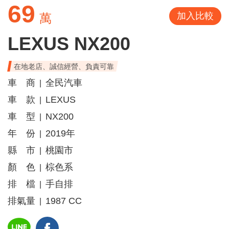
69
加入比較
萬
LEXUS NX200
在地老店、誠信經營、負責可靠
車 商
全民汽車
|
車 款
LEXUS
|
車 型
NX200
|
年 份
2019年
|
縣 市
桃園市
|
顏 色
棕色系
|
排 檔
手自排
|
排氣量
1987 CC
|