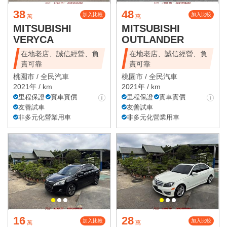
38
48
加入比較
加入比較
萬
萬
MITSUBISHI
MITSUBISHI
VERYCA
OUTLANDER
在地老店、誠信經營、負
在地老店、誠信經營、負
責可靠
責可靠
桃園市 /
全民汽車
桃園市 /
全民汽車
2021年 / km
2021年 / km
里程保證
實車實價
里程保證
實車實價
友善試車
友善試車
非多元化營業用車
非多元化營業用車
16
28
加入比較
加入比較
萬
萬