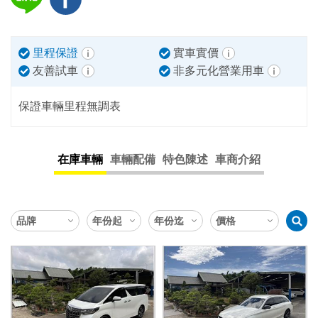
里程保證
實車實價
友善試車
非多元化營業用車
保證車輛里程無調表
在庫車輛
車輛配備
特色陳述
車商介紹