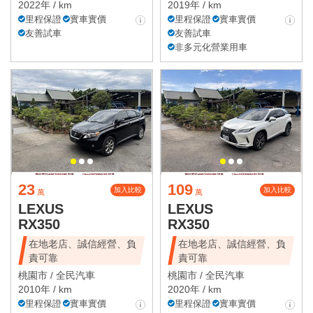
2022年 / km
2019年 / km
里程保證
實車實價
里程保證
實車實價
友善試車
友善試車
非多元化營業用車
23
109
加入比較
加入比較
萬
萬
LEXUS
LEXUS
RX350
RX350
在地老店、誠信經營、負
在地老店、誠信經營、負
責可靠
責可靠
桃園市 /
全民汽車
桃園市 /
全民汽車
2010年 / km
2020年 / km
里程保證
實車實價
里程保證
實車實價