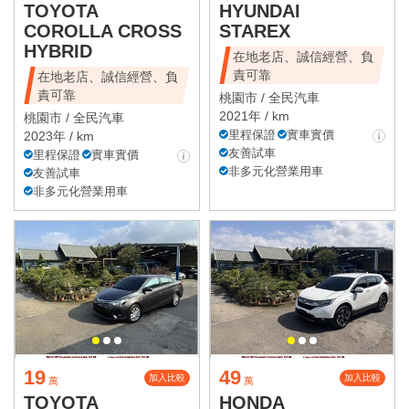
TOYOTA
HYUNDAI
COROLLA CROSS
STAREX
HYBRID
在地老店、誠信經營、負
責可靠
在地老店、誠信經營、負
責可靠
桃園市 /
全民汽車
2021年 / km
桃園市 /
全民汽車
里程保證
實車實價
2023年 / km
友善試車
里程保證
實車實價
非多元化營業用車
友善試車
非多元化營業用車
19
49
加入比較
加入比較
萬
萬
TOYOTA
HONDA