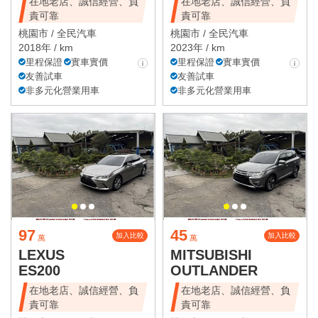
在地老店、誠信經營、負
在地老店、誠信經營、負
責可靠
責可靠
桃園市 /
全民汽車
桃園市 /
全民汽車
2018年 / km
2023年 / km
里程保證
實車實價
里程保證
實車實價
友善試車
友善試車
非多元化營業用車
非多元化營業用車
97
45
加入比較
加入比較
萬
萬
LEXUS
MITSUBISHI
ES200
OUTLANDER
在地老店、誠信經營、負
在地老店、誠信經營、負
責可靠
責可靠