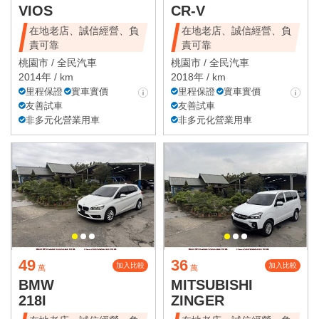
VIOS
CR-V
在地老店、誠信經營、負
在地老店、誠信經營、負
責可靠
責可靠
桃園市 /
全民汽車
桃園市 /
全民汽車
2014年 / km
2018年 / km
里程保證
實車實價
里程保證
實車實價
友善試車
友善試車
非多元化營業用車
非多元化營業用車
49
36
加入比較
加入比較
萬
萬
BMW
MITSUBISHI
218I
ZINGER