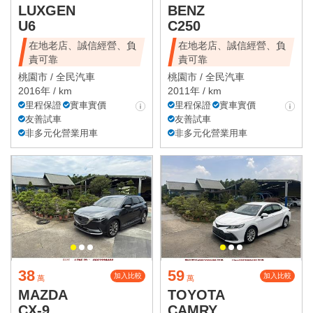
LUXGEN
BENZ
U6
C250
在地老店、誠信經營、負
在地老店、誠信經營、負
責可靠
責可靠
桃園市 /
全民汽車
桃園市 /
全民汽車
2016年 / km
2011年 / km
里程保證
實車實價
里程保證
實車實價
友善試車
友善試車
非多元化營業用車
非多元化營業用車
38
59
加入比較
加入比較
萬
萬
MAZDA
TOYOTA
CX-9
CAMRY