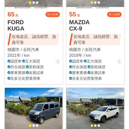
65
55
加入比較
加入比較
萬
萬
FORD
MAZDA
KUGA
CX-9
在地老店、誠信經營、負
在地老店、誠信經營、負
責可靠
責可靠
桃園市 /
全民汽車
桃園市 /
全民汽車
2021年 / km
2018年 / km
認證車
五大保證
認證車
五大保證
符合保固
里程保證
符合保固
里程保證
實車實價
友善試車
實車實價
友善試車
非多元化營業用車
非多元化營業用車