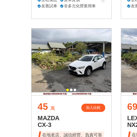
友善試車
非多元化營業用車
友
45
6
加入比較
萬
MAZDA
LE
CX-3
NX
在地老店、誠信經營、負責可靠
在