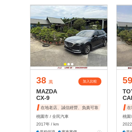
38
5
加入比較
萬
MAZDA
TO
CX-9
CA
在地老店、誠信經營、負責可靠
在
桃園市 /
全民汽車
桃園市
2017年 / km
2022
里程保證
實車實價
里