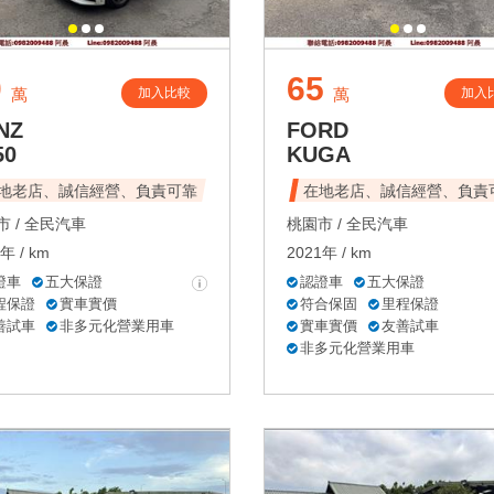
0
65
加入比較
加入
萬
萬
NZ
FORD
50
KUGA
地老店、誠信經營、負責可靠
在地老店、誠信經營、負責
 /
全民汽車
桃園市 /
全民汽車
年 / km
2021年 / km
證車
五大保證
認證車
五大保證
程保證
實車實價
符合保固
里程保證
善試車
非多元化營業用車
實車實價
友善試車
非多元化營業用車