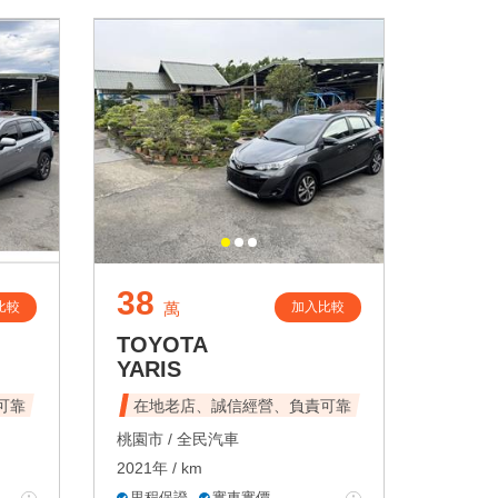
38
比較
加入比較
萬
TOYOTA
YARIS
可靠
在地老店、誠信經營、負責可靠
桃園市 /
全民汽車
2021年 / km
里程保證
實車實價