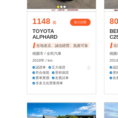
1148
8
加入比較
萬
TOYOTA
BE
ALPHARD
C2
在地老店、誠信經營、負責可靠
在
桃園市 /
全民汽車
桃園市
2018年 / km
2014
認證車
五大保證
認
符合保固
里程保證
里
實車實價
友善試車
友
非多元化營業用車