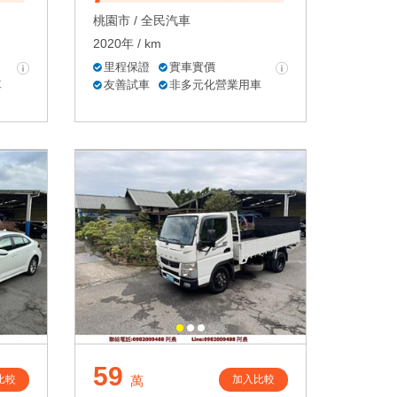
桃園市 /
全民汽車
2020年 / km
里程保證
實車實價
車
友善試車
非多元化營業用車
59
比較
加入比較
萬