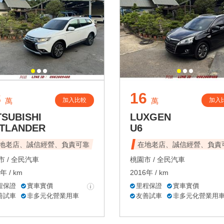
8
16
加入比較
加入
萬
萬
TSUBISHI
LUXGEN
TLANDER
U6
地老店、誠信經營、負責可靠
在地老店、誠信經營、負責
 /
全民汽車
桃園市 /
全民汽車
年 / km
2016年 / km
程保證
實車實價
里程保證
實車實價
善試車
非多元化營業用車
友善試車
非多元化營業用