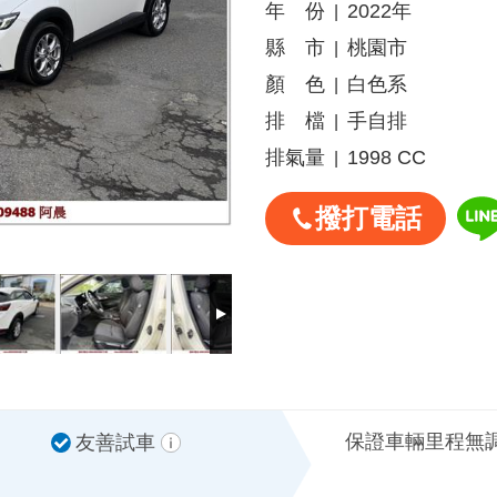
年 份
2022年
|
縣 市
桃園市
|
顏 色
白色系
|
排 檔
手自排
|
排氣量
1998 CC
|
撥打電話
保證車輛里程無
友善試車