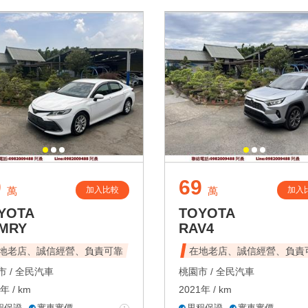
9
69
加入比較
加入
萬
萬
YOTA
TOYOTA
MRY
RAV4
地老店、誠信經營、負責可靠
在地老店、誠信經營、負責
 /
全民汽車
桃園市 /
全民汽車
年 / km
2021年 / km
程保證
實車實價
里程保證
實車實價