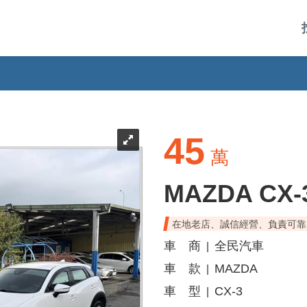
45
萬
MAZDA CX-
在地老店、誠信經營、負責可靠
車 商
全民汽車
|
車 款
MAZDA
|
車 型
CX-3
|