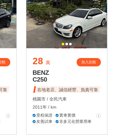
28
比較
加入比較
萬
BENZ
C250
可靠
在地老店、誠信經營、負責可靠
桃園市 /
全民汽車
2011年 / km
里程保證
實車實價
車
友善試車
非多元化營業用車