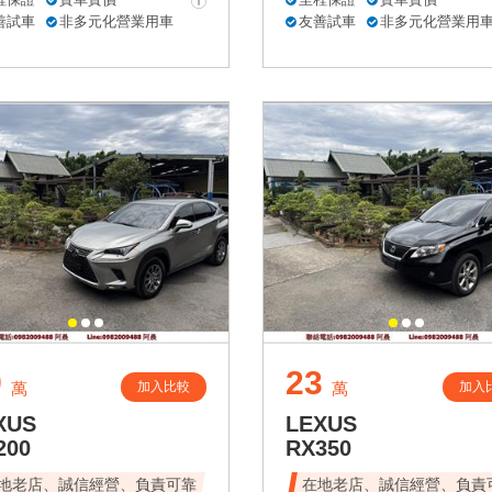
善試車
非多元化營業用車
友善試車
非多元化營業用
9
23
加入比較
加入
萬
萬
XUS
LEXUS
200
RX350
地老店、誠信經營、負責可靠
在地老店、誠信經營、負責