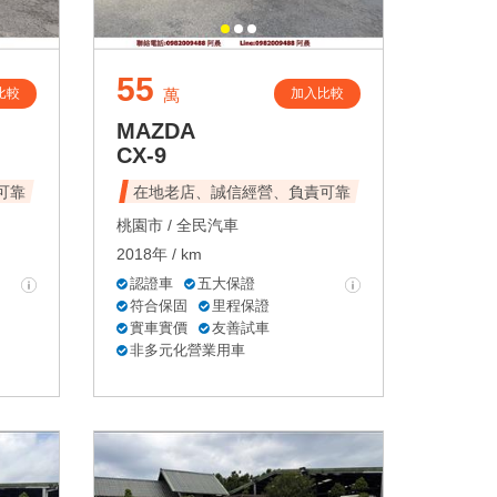
55
比較
加入比較
萬
MAZDA
CX-9
可靠
在地老店、誠信經營、負責可靠
桃園市 /
全民汽車
2018年 / km
認證車
五大保證
符合保固
里程保證
實車實價
友善試車
非多元化營業用車