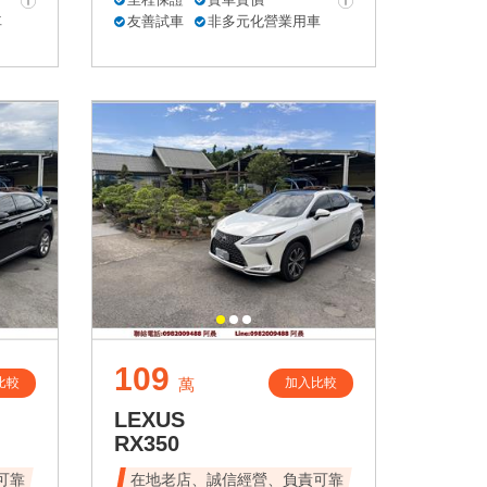
車
友善試車
非多元化營業用車
109
比較
加入比較
萬
LEXUS
RX350
可靠
在地老店、誠信經營、負責可靠