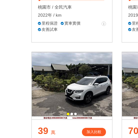
桃園市 /
全民汽車
桃園市
2022年 / km
2019
里程保證
實車實價
里
友善試車
友
39
7
加入比較
萬