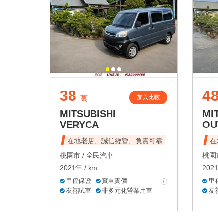
38
4
加入比較
萬
MITSUBISHI
MI
VERYCA
OU
在地老店、誠信經營、負責可靠
在
桃園市 /
全民汽車
桃園市
2021年 / km
2021
里程保證
實車實價
里
友善試車
非多元化營業用車
友