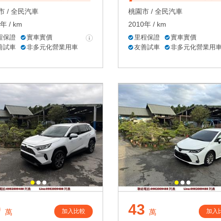
 /
全民汽車
桃園市 /
全民汽車
年 / km
2010年 / km
程保證
實車實價
里程保證
實車實價
善試車
非多元化營業用車
友善試車
非多元化營業用
0
43
加入比較
加入
萬
萬