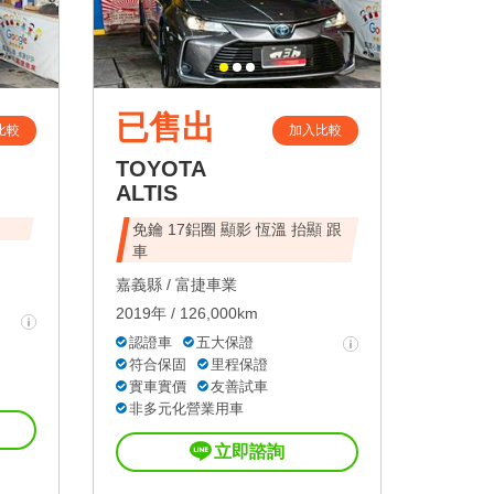
已售出
比較
加入比較
TOYOTA
ALTIS
免鑰 17鋁圈 顯影 恆溫 抬顯 跟
車
嘉義縣 /
富捷車業
2019年 / 126,000km
認證車
五大保證
符合保固
里程保證
實車實價
友善試車
非多元化營業用車
立即諮詢