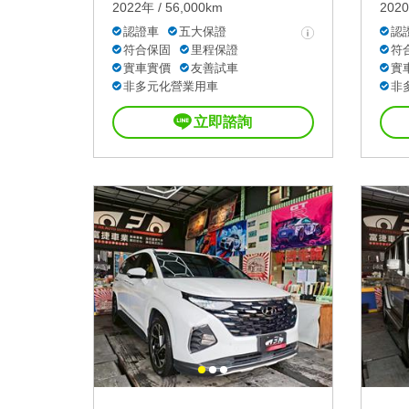
2022年 / 56,000km
2020
認證車
五大保證
認
符合保固
里程保證
符
實車實價
友善試車
實
非多元化營業用車
非
立即諮詢