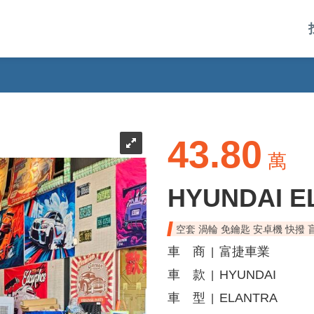
43.80
萬
HYUNDAI E
空套 渦輪 免鑰匙 安卓機 快撥 
車 商
富捷車業
|
車 款
HYUNDAI
|
車 型
ELANTRA
|