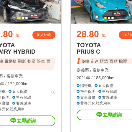
.80
28.80
加入比較
加入
萬
萬
YOTA
TOYOTA
MRY HYBRID
PRIUS C
鑰 電動椅 顯影 抬顯 跟車 盲
免鑰 定速 恆溫 盲點 胎壓
嘉義縣 /
富捷車業
 /
富捷車業
2021年 / 185,000km
年 / 172,000km
認證車
五大保證
證車
五大保證
符合保固
里程保證
合保固
里程保證
實車實價
友善試車
車實價
友善試車
非多元化營業用車
多元化營業用車
立即諮詢
立即諮詢