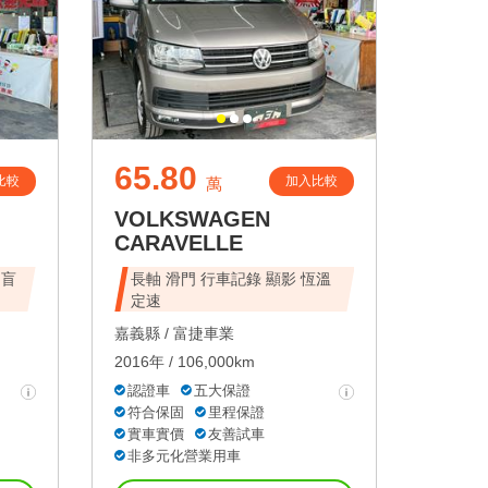
65.80
比較
加入比較
萬
VOLKSWAGEN
CARAVELLE
 盲
長軸 滑門 行車記錄 顯影 恆溫
定速
嘉義縣 /
富捷車業
2016年 / 106,000km
認證車
五大保證
符合保固
里程保證
實車實價
友善試車
非多元化營業用車