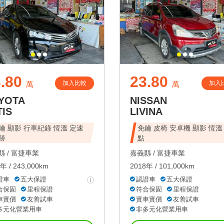
.80
23.80
加入比較
加入
萬
萬
YOTA
NISSAN
TIS
LIVINA
鑰 顯影 行車紀錄 恆溫 定速
免鑰 皮椅 安卓機 顯影 恆溫
跡
點
 /
富捷車業
嘉義縣 /
富捷車業
年 / 243,000km
2018年 / 101,000km
證車
五大保證
認證車
五大保證
合保固
里程保證
符合保固
里程保證
車實價
友善試車
實車實價
友善試車
多元化營業用車
非多元化營業用車