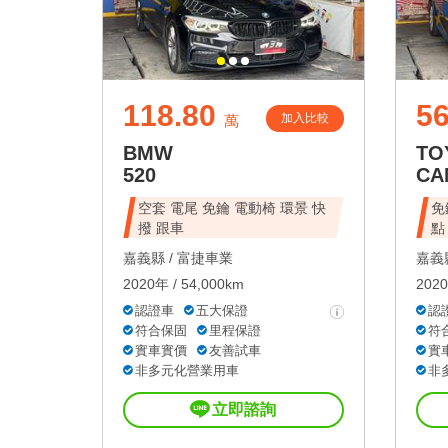
118.80
56
加入比較
萬
BMW
TO
520
CA
空套 電尾 免鑰 電動椅 環景 快
免
撥 跟車
點
嘉義縣 /
富捷車業
嘉義縣
2020年 / 54,000km
2020
認證車
五大保證
認
符合保固
里程保證
符
實車實價
友善試車
實
非多元化營業用車
非
立即諮詢