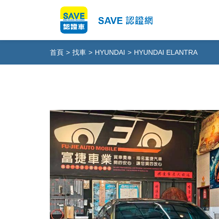
首頁
>
找車
>
HYUNDAI
>
HYUNDAI ELANTRA