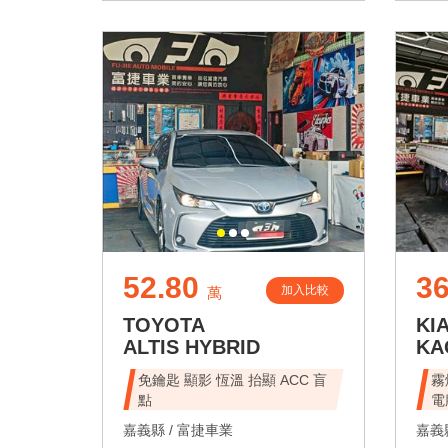
52.80
36
加入比較
萬
TOYOTA
KI
ALTIS HYBRID
KA
免鑰匙 顯影 恆溫 抬顯 ACC 盲
霧
點
電
嘉義縣 /
富捷車業
嘉義縣