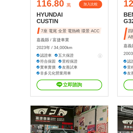
116.80
1
加入比較
萬
HYUNDAI
BE
CUSTIN
G3
7座 電尾 全景 電熱椅 環景 ACC
四
A
嘉義縣 /
富捷車業
嘉義縣
2023年 / 34,000km
2003
認證車
五大保證
符合保固
里程保證
認
實車實價
友善試車
里
非多元化營業用車
友
立即諮詢