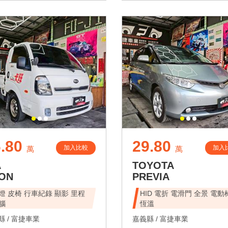
.80
29.80
加入比較
加入
萬
萬
A
TOYOTA
ON
PREVIA
燈 皮椅 行車紀錄 顯影 里程
HID 電折 電滑門 全景 電動
腦
恆溫
 /
富捷車業
嘉義縣 /
富捷車業