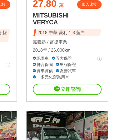
27.80
比較
加入比較
萬
MITSUBISHI
VERYCA
椅 恆
2018 中華 菱利 1.3 藍白
嘉義縣 /
富捷車業
2018年 / 26,000km
認證車
五大保證
符合保固
里程保證
實車實價
友善試車
車
非多元化營業用車
立即諮詢