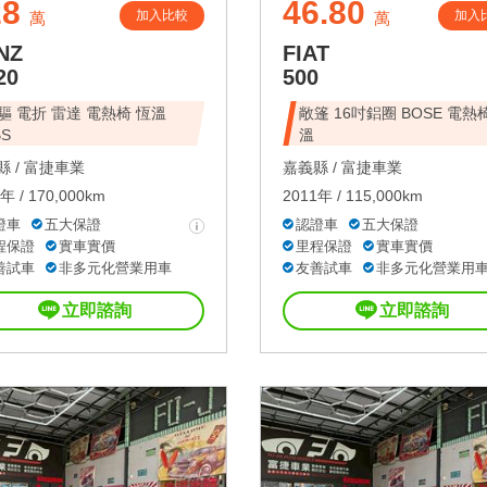
28
46.80
加入比較
加入
萬
萬
NZ
FIAT
20
500
驅 電折 雷達 電熱椅 恆溫
敞篷 16吋鋁圈 BOSE 電熱
BS
溫
 /
富捷車業
嘉義縣 /
富捷車業
年 / 170,000km
2011年 / 115,000km
證車
五大保證
認證車
五大保證
程保證
實車實價
里程保證
實車實價
善試車
非多元化營業用車
友善試車
非多元化營業用
立即諮詢
立即諮詢