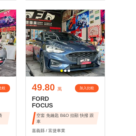
49.80
比較
加入比較
萬
FORD
FOCUS
椅
空套 免鑰匙 B&O 抬顯 快撥 跟
車
嘉義縣 /
富捷車業