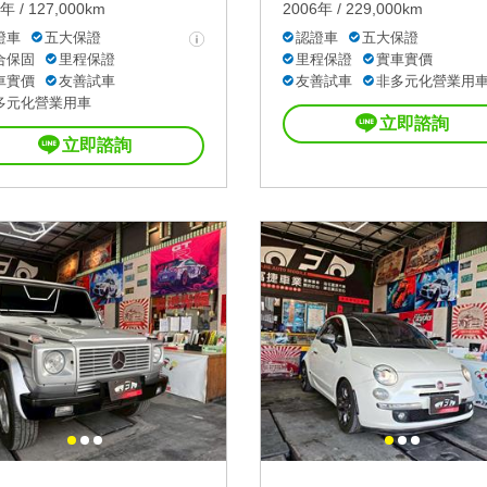
年 / 127,000km
2006年 / 229,000km
證車
五大保證
認證車
五大保證
合保固
里程保證
里程保證
實車實價
車實價
友善試車
友善試車
非多元化營業用
多元化營業用車
立即諮詢
立即諮詢