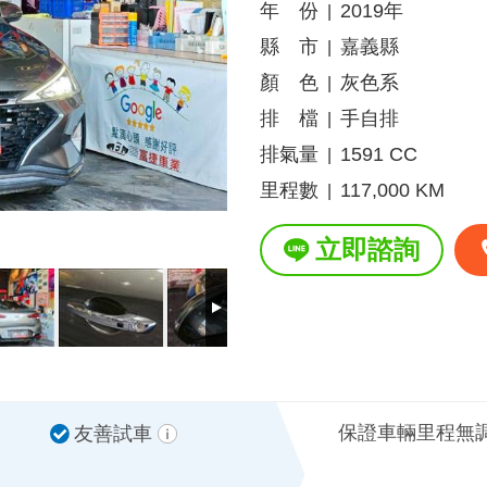
年 份
2019年
|
縣 市
嘉義縣
|
顏 色
灰色系
|
排 檔
手自排
|
排氣量
1591 CC
|
里程數
117,000 KM
|
立即諮詢
保證車輛里程無
友善試車