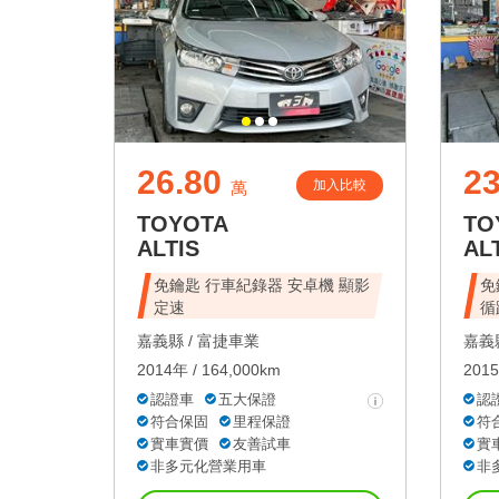
26.80
23
加入比較
萬
TOYOTA
TO
ALTIS
AL
免鑰匙 行車紀錄器 安卓機 顯影
免
定速
循
嘉義縣 /
富捷車業
嘉義縣
2014年 / 164,000km
2015
認證車
五大保證
認
符合保固
里程保證
符
實車實價
友善試車
實
非多元化營業用車
非