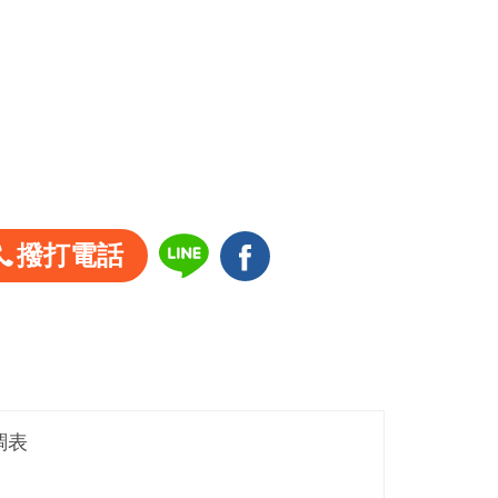
撥打電話
調表