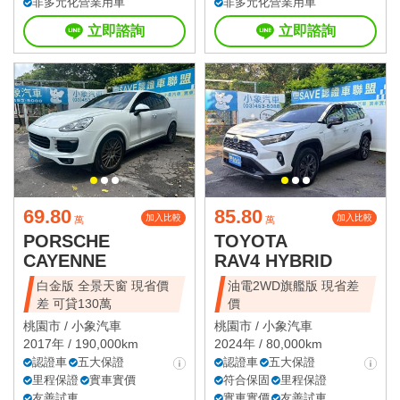
非多元化營業用車
非多元化營業用車
立即諮詢
立即諮詢
69.80
85.80
加入比較
加入比較
萬
萬
PORSCHE
TOYOTA
CAYENNE
RAV4 HYBRID
白金版 全景天窗 現省價
油電2WD旗艦版 現省差
差 可貸130萬
價
桃園市 /
小象汽車
桃園市 /
小象汽車
2017年 / 190,000km
2024年 / 80,000km
認證車
五大保證
認證車
五大保證
里程保證
實車實價
符合保固
里程保證
友善試車
實車實價
友善試車