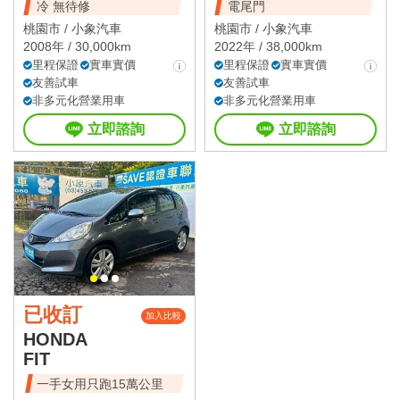
冷 無待修
電尾門
桃園市 /
小象汽車
桃園市 /
小象汽車
2008年 / 30,000km
2022年 / 38,000km
里程保證
實車實價
里程保證
實車實價
友善試車
友善試車
非多元化營業用車
非多元化營業用車
立即諮詢
立即諮詢
已收訂
加入比較
HONDA
FIT
一手女用只跑15萬公里