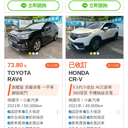
立即諮詢
立即諮詢
73.80
已收訂
加入比較
加入比較
萬
TOYOTA
HONDA
RAV4
CR-V
旗艦版 原廠保養 一手車
5.5代小改款 ACC跟車
腳踢尾門
360環景 手機無線充電 一
手車
桃園市 /
小象汽車
桃園市 /
小象汽車
2021年 / 50,000km
2021年 / 49,000km
認證車
五大保證
認證車
五大保證
符合保固
里程保證
符合保固
里程保證
實車實價
友善試車
實車實價
友善試車