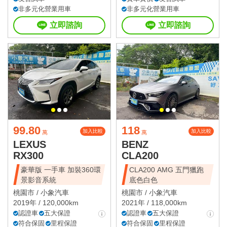
非多元化營業用車
非多元化營業用車
立即諮詢
立即諮詢
99.80
118
加入比較
加入比較
萬
萬
LEXUS
BENZ
RX300
CLA200
豪華版 一手車 加裝360環
CLA200 AMG 五門獵跑
景影音系統
底色白色
桃園市 /
小象汽車
桃園市 /
小象汽車
2019年 / 120,000km
2021年 / 118,000km
認證車
五大保證
認證車
五大保證
符合保固
里程保證
符合保固
里程保證