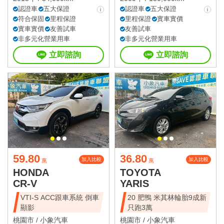
認證車
五大保證
認證車
五大保證
符合保固
里程保證
里程保證
實車實價
實車實價
友善試車
友善試車
非多元化營業用車
非多元化營業用車
立即諮詢
立即諮詢
59.80
36.80
加入比較
加入比較
萬
萬
HONDA
TOYOTA
CR-V
YARIS
VTI-S ACC跟車系統 倒車
20 肥鴨 米其林輪胎9成新
顯影
只跑3萬
桃園市 /
小象汽車
桃園市 /
小象汽車