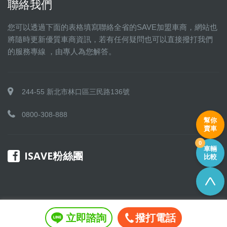
聯絡我們
您可以透過下面的表格填寫聯絡全省的SAVE加盟車商，網站也
將隨時更新優質車商資訊，若有任何疑問也可以直接撥打我們
的服務專線 ，由專人為您解答。
244-55 新北市林口區三民路136號
0800-308-888
幫你
賣車
0
車輛
ISAVE粉絲團
比較
立即諮詢
撥打電話
Copyright © 2016 SAVE 聯盟 All rights reserved.