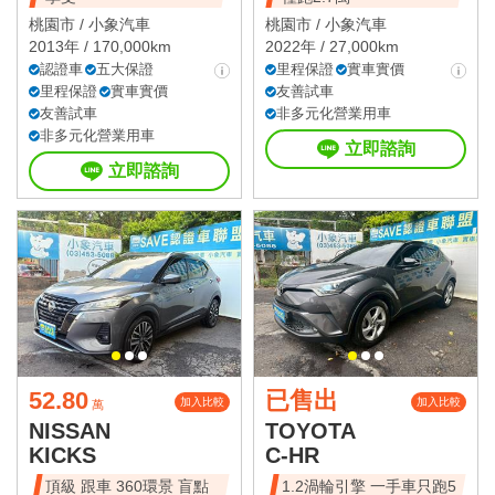
桃園市 /
小象汽車
桃園市 /
小象汽車
2013年 / 170,000km
2022年 / 27,000km
認證車
五大保證
里程保證
實車實價
里程保證
實車實價
友善試車
友善試車
非多元化營業用車
非多元化營業用車
立即諮詢
立即諮詢
52.80
已售出
加入比較
加入比較
萬
NISSAN
TOYOTA
KICKS
C-HR
頂級 跟車 360環景 盲點
1.2渦輪引擎 一手車只跑5