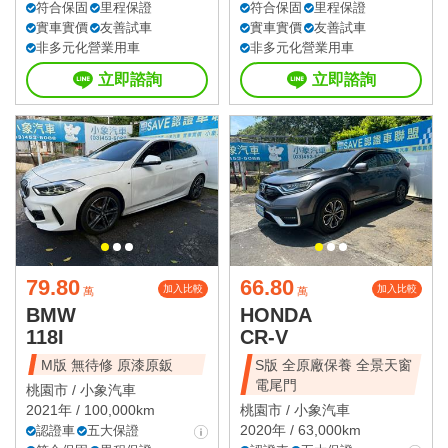
符合保固
里程保證
符合保固
里程保證
實車實價
友善試車
實車實價
友善試車
非多元化營業用車
非多元化營業用車
立即諮詢
立即諮詢
79.80
66.80
加入比較
加入比較
萬
萬
BMW
HONDA
118I
CR-V
M版 無待修 原漆原鈑
S版 全原廠保養 全景天窗
電尾門
桃園市 /
小象汽車
2021年 / 100,000km
桃園市 /
小象汽車
2020年 / 63,000km
認證車
五大保證