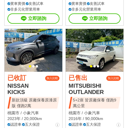
實車實價
友善試車
實車實價
友善試車
非多元化營業用車
非多元化營業用車
立即諮詢
立即諮詢
已收訂
已售出
加入比較
加入比較
NISSAN
MITSUBISHI
KICKS
OUTLANDER
新款頂級 原廠保養原漆原
5+2座 皆原廠保養 僅跑9
版 僅跑2萬
萬公里
桃園市 /
小象汽車
桃園市 /
小象汽車
2023年 / 20,000km
2016年 / 90,000km
認證車
五大保證
認證車
五大保證