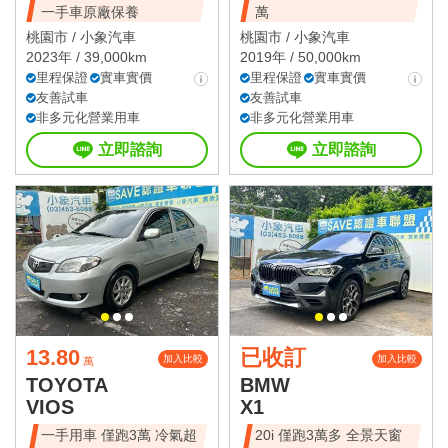
一手車原廠保養
萬
桃園市 /
小象汽車
桃園市 /
小象汽車
2023年 / 39,000km
2019年 / 50,000km
里程保證
實車實價
里程保證
實車實價
友善試車
友善試車
非多元化營業用車
非多元化營業用車
立即諮詢
立即諮詢
13.80
已收訂
加入比較
加入比較
萬
TOYOTA
BMW
VIOS
X1
一手用車 僅跑3萬 冷氣超
20i 僅跑3萬多 全景天窗