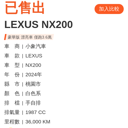
已售出
加入比較
LEXUS NX200
豪華版 漂亮車 僅跑3.6萬
車 商
小象汽車
|
車 款
LEXUS
|
車 型
NX200
|
年 份
2024年
|
縣 市
桃園市
|
顏 色
白色系
|
排 檔
手自排
|
排氣量
1987 CC
|
里程數
36,000 KM
|