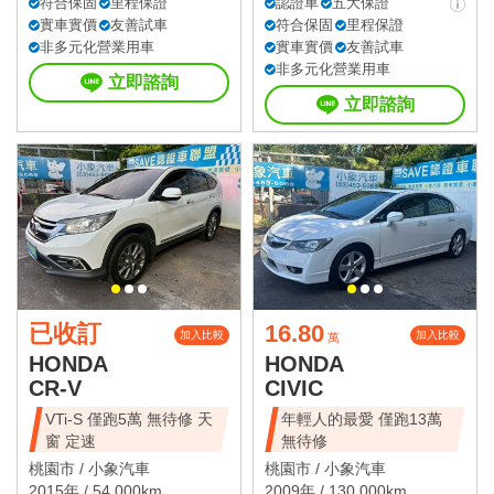
符合保固
里程保證
認證車
五大保證
實車實價
友善試車
符合保固
里程保證
非多元化營業用車
實車實價
友善試車
非多元化營業用車
立即諮詢
立即諮詢
已收訂
16.80
加入比較
加入比較
萬
HONDA
HONDA
CR-V
CIVIC
VTi-S 僅跑5萬 無待修 天
年輕人的最愛 僅跑13萬
窗 定速
無待修
桃園市 /
小象汽車
桃園市 /
小象汽車
2015年 / 54,000km
2009年 / 130,000km