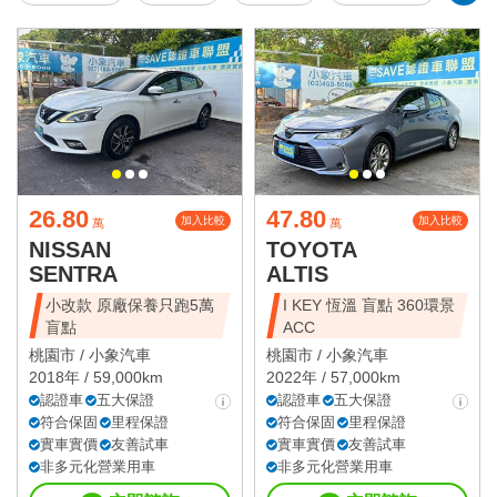
26.80
47.80
加入比較
加入比較
萬
萬
NISSAN
TOYOTA
SENTRA
ALTIS
小改款 原廠保養只跑5萬
I KEY 恆溫 盲點 360環景
盲點
ACC
桃園市 /
小象汽車
桃園市 /
小象汽車
2018年 / 59,000km
2022年 / 57,000km
認證車
五大保證
認證車
五大保證
符合保固
里程保證
符合保固
里程保證
實車實價
友善試車
實車實價
友善試車
非多元化營業用車
非多元化營業用車