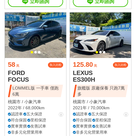
立即諮詢
立即諮詢
58
125.80
加入比較
加入比較
萬
萬
FORD
LEXUS
FOCUS
ES300H
LOMMEL版 一手車 僅跑
旗艦版 原廠保養 只跑7萬
6萬
多
桃園市 /
小象汽車
桃園市 /
小象汽車
2022年 / 68,000km
2021年 / 70,000km
認證車
五大保證
認證車
五大保證
符合保固
里程保證
符合保固
里程保證
實車實價
友善試車
實車實價
友善試車
非多元化營業用車
非多元化營業用車