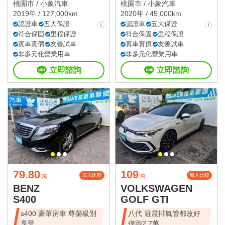
桃園市 /
小象汽車
桃園市 /
小象汽車
2019年 / 127,000km
2020年 / 45,000km
認證車
五大保證
認證車
五大保證
符合保固
里程保證
符合保固
里程保證
實車實價
友善試車
實車實價
友善試車
非多元化營業用車
非多元化營業用車
立即諮詢
立即諮詢
79.80
109
加入比較
加入比較
萬
萬
BENZ
VOLKSWAGEN
S400
GOLF GTI
s400 豪華房車 尊榮級別
八代 避震排氣管都改好
享受
僅跑2.7萬