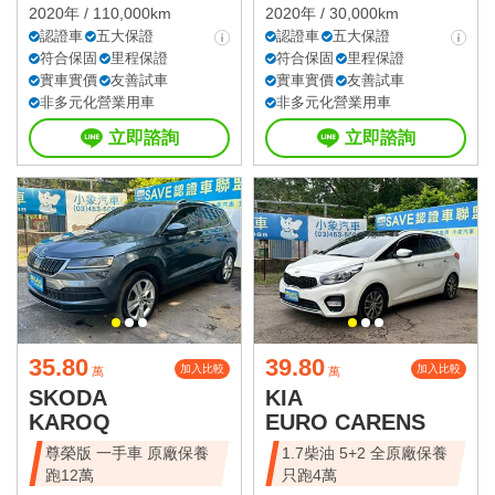
2020年 / 110,000km
2020年 / 30,000km
認證車
五大保證
認證車
五大保證
符合保固
里程保證
符合保固
里程保證
實車實價
友善試車
實車實價
友善試車
非多元化營業用車
非多元化營業用車
立即諮詢
立即諮詢
35.80
39.80
加入比較
加入比較
萬
萬
SKODA
KIA
KAROQ
EURO CARENS
尊榮版 一手車 原廠保養
1.7柴油 5+2 全原廠保養
跑12萬
只跑4萬