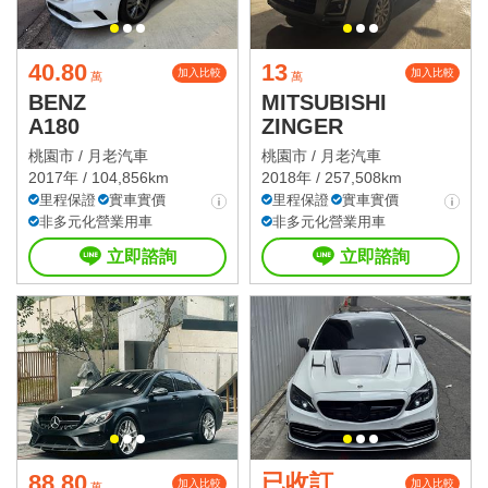
40.80
13
加入比較
加入比較
萬
萬
BENZ
MITSUBISHI
A180
ZINGER
桃園市 /
月老汽車
桃園市 /
月老汽車
2017年 / 104,856km
2018年 / 257,508km
里程保證
實車實價
里程保證
實車實價
非多元化營業用車
非多元化營業用車
立即諮詢
立即諮詢
88.80
已收訂
加入比較
加入比較
萬