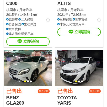
C300
ALTIS
桃園市 /
月老汽車
桃園市 /
月老汽車
2015年 / 149,841km
2021年 / 72,938km
認證車
五大保證
里程保證
實車實價
符合保固
里程保證
非多元化營業用車
實車實價
立即諮詢
非多元化營業用車
立即諮詢
已售出
已售出
加入比較
加入比較
BENZ
TOYOTA
GLA200
YARIS