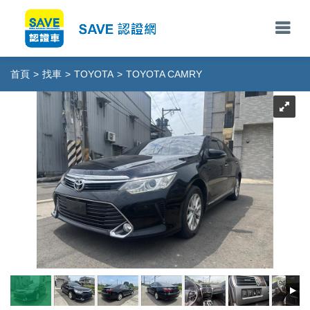
首頁
>
找車
>
TOYOTA
>
TOYOTA CAMRY