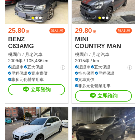
25.80
29.80
加入比較
加入比較
萬
萬
BENZ
MINI
C63AMG
COUNTRY MAN
桃園市 /
月老汽車
桃園市 /
月老汽車
2009年 / 105,436km
2015年 / km
認證車
五大保證
認證車
五大保證
里程保證
實車實價
符合保固
里程保證
非多元化營業用車
實車實價
非多元化營業用車
立即諮詢
立即諮詢