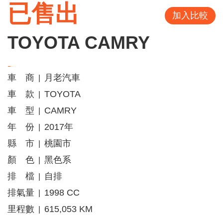
已售出
加入比較
TOYOTA CAMRY
車 商
月老汽車
|
車 款
TOYOTA
|
車 型
CAMRY
|
年 份
2017年
|
縣 市
桃園市
|
顏 色
黑色系
|
排 檔
自排
|
排氣量
1998 CC
|
里程數
615,053 KM
|