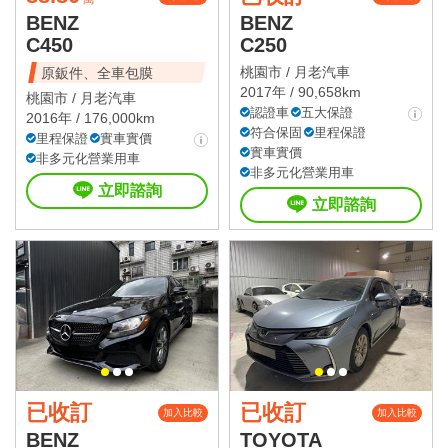
BENZ
BENZ
C450
C250
桃園市 /
月老汽車
原鈑件、全車包膜
2017年 / 90,658km
桃園市 /
月老汽車
認證車
五大保證
2016年 / 176,000km
符合保固
里程保證
里程保證
實車實價
實車實價
非多元化營業用車
非多元化營業用車
立即諮詢
立即諮詢
已收訂
已收訂
加入比較
加入比較
BENZ
TOYOTA