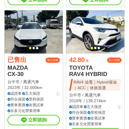
已售出
42.80
加入比較
加入比較
萬
MAZDA
TOYOTA
CX-30
RAV4 HYBRID
台中市 /
萬通汽車
RAV4 油電｜Hybrid省油
2023年 / 32,000km
｜ACC｜休旅首選
認證車
五大保證
台中市 /
萬通汽車
符合保固
里程保證
2018年 / 139,274km
實車實價
友善試車
認證車
五大保證
非多元化營業用車
符合保固
里程保證
實車實價
友善試車
立即諮詢
非多元化營業用車