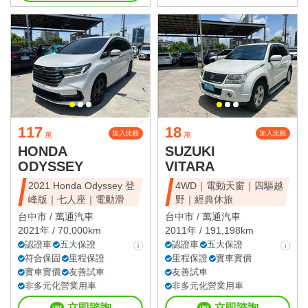
117
18
加入比較
加入比較
萬
萬
HONDA
SUZUKI
ODYSSEY
VITARA
2021 Honda Odyssey 登
4WD｜電動天窗｜四驅越
峰版｜七人座｜電動滑
野｜經典休旅
台中市 /
萬通汽車
台中市 /
萬通汽車
2021年 / 70,000km
2011年 / 191,198km
認證車
五大保證
認證車
五大保證
符合保固
里程保證
里程保證
實車實價
實車實價
友善試車
友善試車
非多元化營業用車
非多元化營業用車
立即諮詢
立即諮詢