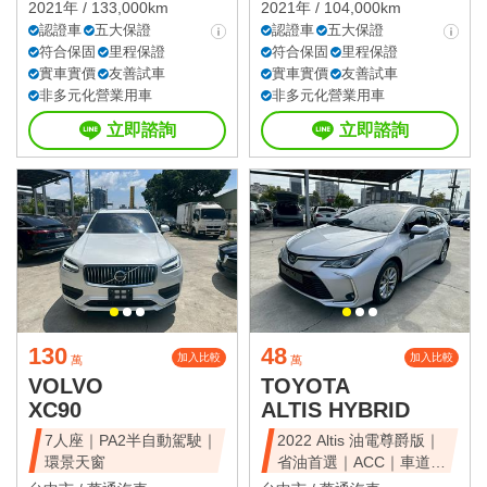
2021年 / 133,000km
2021年 / 104,000km
認證車
五大保證
認證車
五大保證
符合保固
里程保證
符合保固
里程保證
實車實價
友善試車
實車實價
友善試車
非多元化營業用車
非多元化營業用車
立即諮詢
立即諮詢
130
48
加入比較
加入比較
萬
萬
VOLVO
TOYOTA
XC90
ALTIS HYBRID
7人座｜PA2半自動駕駛｜
2022 Altis 油電尊爵版｜
環景天窗
省油首選｜ACC｜車道維
持