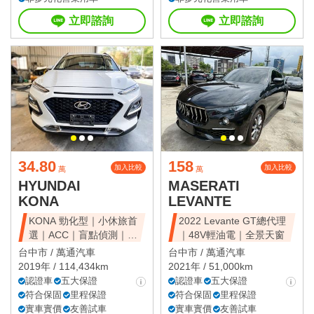
立即諮詢
立即諮詢
34.80
158
加入比較
加入比較
萬
萬
HYUNDAI
MASERATI
KONA
LEVANTE
KONA 勁化型｜小休旅首
2022 Levante GT總代理
選｜ACC｜盲點偵測｜省
｜48V輕油電｜全景天窗
油好開
台中市 /
萬通汽車
台中市 /
萬通汽車
2019年 / 114,434km
2021年 / 51,000km
認證車
五大保證
認證車
五大保證
符合保固
里程保證
符合保固
里程保證
實車實價
友善試車
實車實價
友善試車