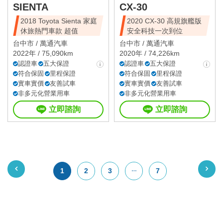
SIENTA
CX-30
2018 Toyota Sienta 家庭
2020 CX-30 高規旗艦版
休旅熱門車款 超值
安全科技一次到位
台中市 /
萬通汽車
台中市 /
萬通汽車
2022年 / 75,090km
2020年 / 74,226km
認證車
五大保證
認證車
五大保證
符合保固
里程保證
符合保固
里程保證
實車實價
友善試車
實車實價
友善試車
非多元化營業用車
非多元化營業用車
立即諮詢
立即諮詢
1
2
3
7