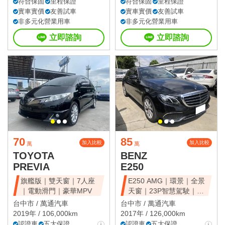
符合保固
里程保證
符合保固
里程保證
實車實價
友善試車
實車實價
友善試車
非多元化營業用車
非多元化營業用車
立即諮詢
立即諮詢
70
85
加入比較
加入比較
萬
萬
TOYOTA
BENZ
PREVIA
E250
旗艦版｜雙天窗｜7人座
E250 AMG｜環景｜全景
｜電動滑門｜豪華MPV
天窗｜23P智慧駕駛｜總
代理
台中市 /
萬通汽車
台中市 /
萬通汽車
2019年 / 106,000km
2017年 / 126,000km
認證車
五大保證
認證車
五大保證