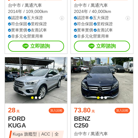
天窗豪華房
台中市 /
萬通汽車
台中市 /
萬通汽車
2014年 / 109,000km
2024年 / 40,000km
認證車
五大保證
認證車
五大保證
符合保固
里程保證
符合保固
里程保證
實車實價
友善試車
實車實價
友善試車
非多元化營業用車
非多元化營業用車
立即諮詢
立即諮詢
28
73.80
加入比較
加入比較
萬
萬
FORD
BENZ
KUGA
C250
台中市 /
萬通汽車
Kuga 旗艦型｜ACC｜全