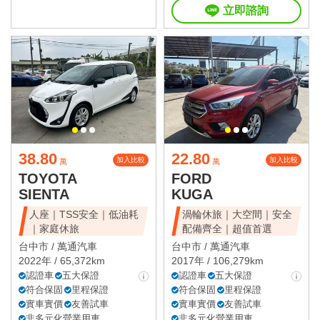
立即諮詢
38.80
22.80
加入比較
加入比較
萬
萬
TOYOTA
FORD
SIENTA
KUGA
人座｜TSS安全｜低油耗
渦輪休旅｜大空間｜安全
｜家庭休旅
配備齊全｜超值首選
台中市 /
萬通汽車
台中市 /
萬通汽車
2022年 / 65,372km
2017年 / 106,279km
認證車
五大保證
認證車
五大保證
符合保固
里程保證
符合保固
里程保證
實車實價
友善試車
實車實價
友善試車
非多元化營業用車
非多元化營業用車