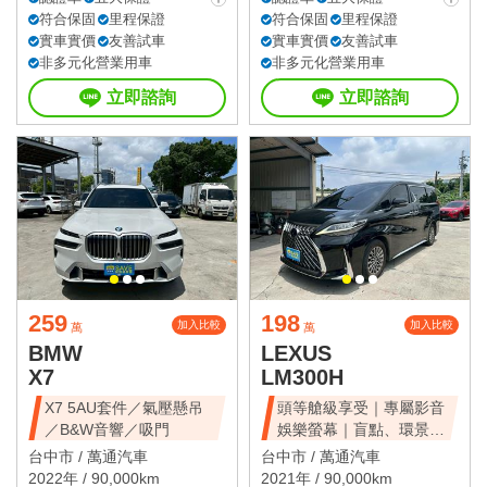
符合保固
里程保證
符合保固
里程保證
實車實價
友善試車
實車實價
友善試車
非多元化營業用車
非多元化營業用車
立即諮詢
立即諮詢
259
198
加入比較
加入比較
萬
萬
BMW
LEXUS
X7
LM300H
X7 5AU套件／氣壓懸吊
頭等艙級享受｜專屬影音
／B&W音響／吸門
娛樂螢幕｜盲點、環景、
雙電滑門、雙天窗
台中市 /
萬通汽車
台中市 /
萬通汽車
2022年 / 90,000km
2021年 / 90,000km