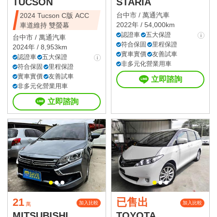
TUCSON
STARIA
台中市 /
萬通汽車
2024 Tucson C版 ACC
2022年 / 54,000km
車道維持 雙螢幕
認證車
五大保證
台中市 /
萬通汽車
符合保固
里程保證
2024年 / 8,953km
實車實價
友善試車
認證車
五大保證
非多元化營業用車
符合保固
里程保證
實車實價
友善試車
立即諮詢
非多元化營業用車
立即諮詢
21
已售出
加入比較
加入比較
萬
MITSUBISHI
TOYOTA