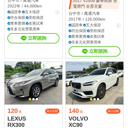
台中市 /
萬通汽車
2017 V250d 豪華商旅 雙
2022年 / 44,000km
電滑門 全景天窗
認證車
五大保證
台中市 /
萬通汽車
符合保固
里程保證
2017年 / 126,000km
實車實價
友善試車
認證車
五大保證
非多元化營業用車
符合保固
里程保證
實車實價
友善試車
立即諮詢
非多元化營業用車
立即諮詢
120
140
加入比較
加入比較
萬
萬
LEXUS
VOLVO
RX300
XC90