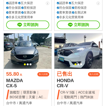
認證車
五大保證
認證車
五大保證
符合保固
里程保證
符合保固
里程保證
實車實價
友善試車
實車實價
友善試車
非多元化營業用車
非多元化營業用車
立即諮詢
立即諮詢
55.80
已售出
加入比較
加入比較
萬
MAZDA
HONDA
CX-5
CR-V
旗艦型｜環景影像｜
CR-V S版｜ACC全速域
BOSE音響｜天窗｜ACC
｜電動尾門｜熱門休旅
全速域｜質感休旅
台中市 /
萬通汽車
台中市 /
萬通汽車