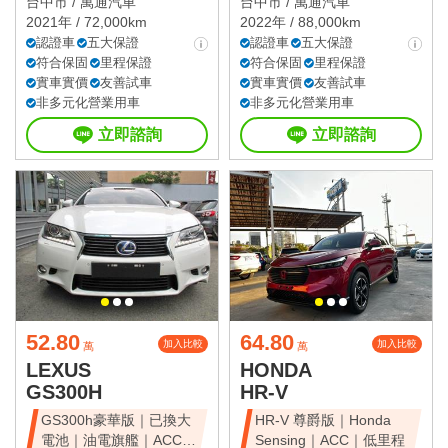
台中市 /
萬通汽車
台中市 /
萬通汽車
2021年 / 72,000km
2022年 / 88,000km
認證車
五大保證
認證車
五大保證
符合保固
里程保證
符合保固
里程保證
實車實價
友善試車
實車實價
友善試車
非多元化營業用車
非多元化營業用車
立即諮詢
立即諮詢
52.80
64.80
加入比較
加入比較
萬
萬
LEXUS
HONDA
GS300H
HR-V
GS300h豪華版｜已換大
HR-V 尊爵版｜Honda
電池｜油電旗艦｜ACC｜
Sensing｜ACC｜低里程