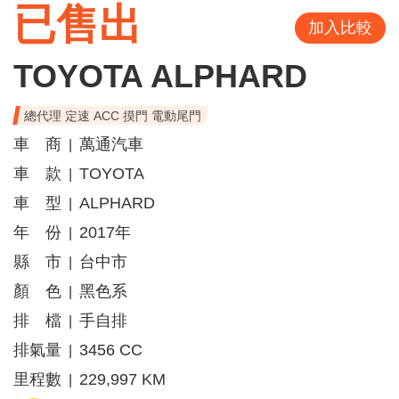
已售出
加入比較
TOYOTA ALPHARD
總代理 定速 ACC 摸門 電動尾門
車 商
萬通汽車
|
車 款
TOYOTA
|
車 型
ALPHARD
|
年 份
2017年
|
縣 市
台中市
|
顏 色
黑色系
|
排 檔
手自排
|
排氣量
3456 CC
|
里程數
229,997 KM
|