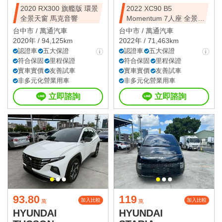
2020 RX300 旗艦版 環景
2022 XC90 B5
全景天窗 馬克音響
Momentum 7人座 全景天
窗
台中市 /
萬通汽車
台中市 /
萬通汽車
2020年 / 94,125km
2022年 / 71,463km
認證車
五大保證
認證車
五大保證
符合保固
里程保證
符合保固
里程保證
實車實價
友善試車
實車實價
友善試車
非多元化營業用車
非多元化營業用車
立即諮詢
立即諮詢
93.80
119
加入比較
加入比較
萬
萬
HYUNDAI
HYUNDAI