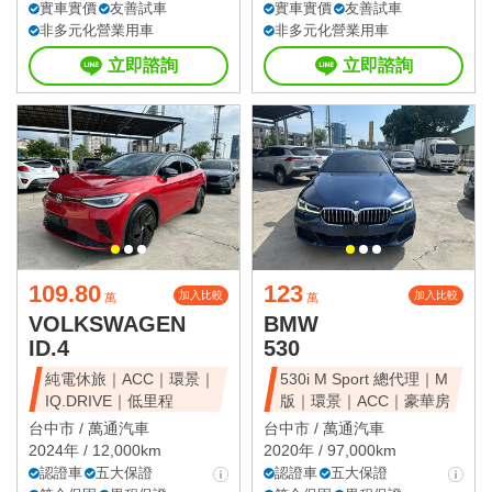
實車實價
友善試車
實車實價
友善試車
非多元化營業用車
非多元化營業用車
立即諮詢
立即諮詢
109.80
123
加入比較
加入比較
萬
萬
VOLKSWAGEN
BMW
ID.4
530
純電休旅｜ACC｜環景｜
530i M Sport 總代理｜M
IQ.DRIVE｜低里程
版｜環景｜ACC｜豪華房
台中市 /
萬通汽車
台中市 /
萬通汽車
2024年 / 12,000km
2020年 / 97,000km
認證車
五大保證
認證車
五大保證