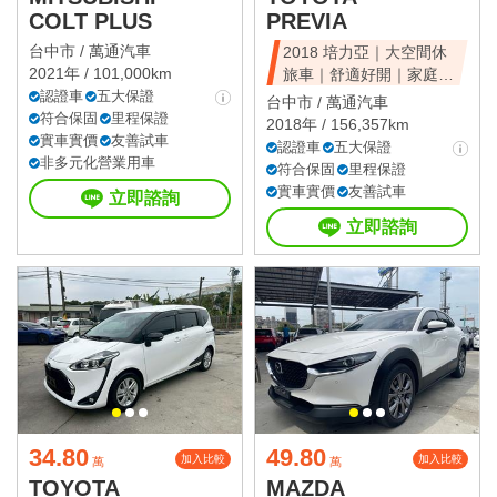
COLT PLUS
PREVIA
台中市 /
萬通汽車
2018 培力亞｜大空間休
2021年 / 101,000km
旅車｜舒適好開｜家庭首
認證車
五大保證
選｜可全額貸
台中市 /
萬通汽車
符合保固
里程保證
2018年 / 156,357km
實車實價
友善試車
認證車
五大保證
非多元化營業用車
符合保固
里程保證
實車實價
友善試車
立即諮詢
立即諮詢
34.80
49.80
加入比較
加入比較
萬
萬
TOYOTA
MAZDA