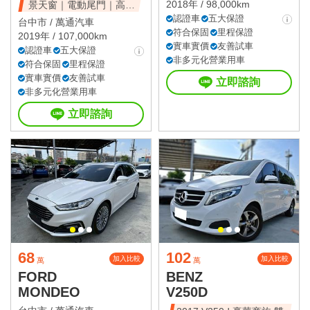
2018年 / 98,000km
景天窗｜電動尾門｜高CP
值休旅
認證車
五大保證
台中市 /
萬通汽車
符合保固
里程保證
2019年 / 107,000km
實車實價
友善試車
認證車
五大保證
非多元化營業用車
符合保固
里程保證
實車實價
友善試車
立即諮詢
非多元化營業用車
立即諮詢
68
102
加入比較
加入比較
萬
萬
FORD
BENZ
MONDEO
V250D