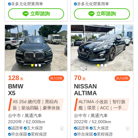
非多元化營業用車
非多元化營業用車
立即諮詢
立即諮詢
128
70
加入比較
加入比較
萬
萬
BMW
NISSAN
X5
ALTIMA
X5 25d 總代理｜黑棕內
ALTIMA 小改款｜智行旗
裝｜柴油四驅｜豪華休旅
艦｜環景｜ACC｜一手美
車
台中市 /
萬通汽車
台中市 /
萬通汽車
2020年 / 62,000km
2022年 / 52,000km
認證車
五大保證
認證車
五大保證
符合保固
里程保證
符合保固
里程保證