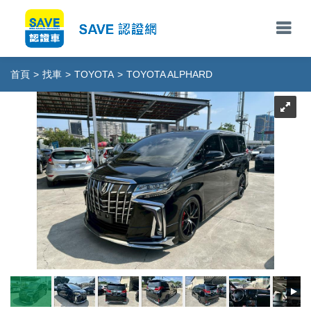
首頁
>
找車
>
TOYOTA
>
TOYOTA ALPHARD