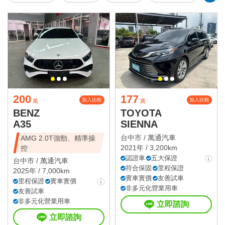
200
177
加入比較
加入比較
萬
萬
BENZ
TOYOTA
A35
SIENNA
台中市 /
萬通汽車
AMG 2.0T強勁、精準操
2021年 / 3,200km
控
認證車
五大保證
台中市 /
萬通汽車
符合保固
里程保證
2025年 / 7,000km
實車實價
友善試車
里程保證
實車實價
非多元化營業用車
友善試車
非多元化營業用車
立即諮詢
立即諮詢