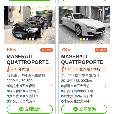
69
78
加入比較
加入比較
萬
萬
MASERATI
MASERATI
QUATTROPORTE
QUATTROPORTE
2010年型領
GTS 3.8 雙渦輪 530hp
新北市 /
博可達汽車商行
新北市 /
博可達汽車商行
2009年 / 70,300km
2013年 / 88,000km
認證車
五大保證
認證車
五大保證
符合保固
里程保證
符合保固
里程保證
實車實價
友善試車
實車實價
友善試車
非多元化營業用車
非多元化營業用車
立即諮詢
立即諮詢