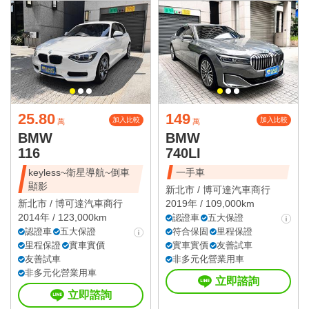
25.80
149
加入比較
加入比較
萬
萬
BMW
BMW
116
740LI
keyless~衛星導航~倒車
一手車
顯影
新北市 /
博可達汽車商行
新北市 /
博可達汽車商行
2019年 / 109,000km
2014年 / 123,000km
認證車
五大保證
認證車
五大保證
符合保固
里程保證
里程保證
實車實價
實車實價
友善試車
友善試車
非多元化營業用車
非多元化營業用車
立即諮詢
立即諮詢