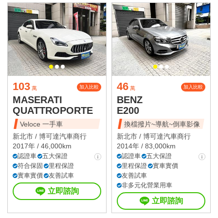
103
46
加入比較
加入比較
萬
萬
MASERATI
BENZ
QUATTROPORTE
E200
Veloce 一手車
換檔撥片~導航~倒車影像
新北市 /
博可達汽車商行
新北市 /
博可達汽車商行
2017年 / 46,000km
2014年 / 83,000km
認證車
五大保證
認證車
五大保證
符合保固
里程保證
里程保證
實車實價
實車實價
友善試車
友善試車
非多元化營業用車
立即諮詢
立即諮詢