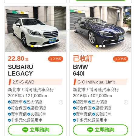
22.80
已收訂
加入比較
加入比較
萬
SUBARU
BMW
LEGACY
640I
2.5i-S AWD
G C Individual Limit
新北市 /
博可達汽車商行
新北市 /
博可達汽車商行
2015年 / 121,000km
2016年 / 102,000km
認證車
五大保證
認證車
五大保證
符合保固
里程保證
符合保固
里程保證
實車實價
友善試車
實車實價
友善試車
非多元化營業用車
非多元化營業用車
立即諮詢
立即諮詢