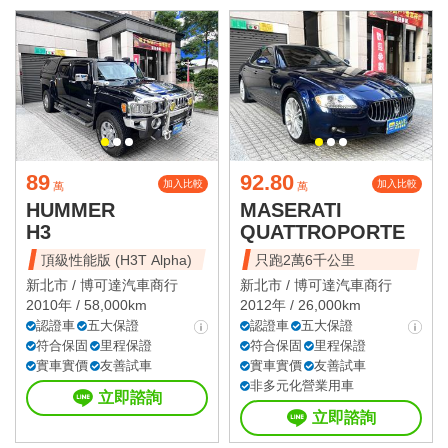
89
92.80
加入比較
加入比較
萬
萬
HUMMER
MASERATI
H3
QUATTROPORTE
頂級性能版 (H3T Alpha)
只跑2萬6千公里
新北市 /
博可達汽車商行
新北市 /
博可達汽車商行
2010年 / 58,000km
2012年 / 26,000km
認證車
五大保證
認證車
五大保證
符合保固
里程保證
符合保固
里程保證
實車實價
友善試車
實車實價
友善試車
非多元化營業用車
立即諮詢
立即諮詢