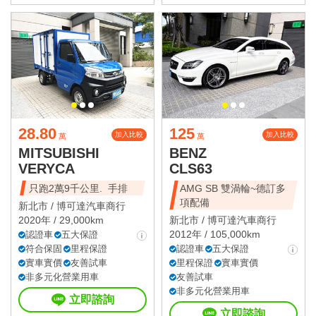
28.80
125
加入比較
加入比較
萬
萬
MITSUBISHI
BENZ
VERYCA
CLS63
只跑2萬9千公里. 手排
AMG SB 雙渦輪~德訂多
項配備
新北市 /
博可達汽車商行
2020年 / 29,000km
新北市 /
博可達汽車商行
2012年 / 105,000km
認證車
五大保證
符合保固
里程保證
認證車
五大保證
實車實價
友善試車
里程保證
實車實價
非多元化營業用車
友善試車
非多元化營業用車
立即諮詢
立即諮詢