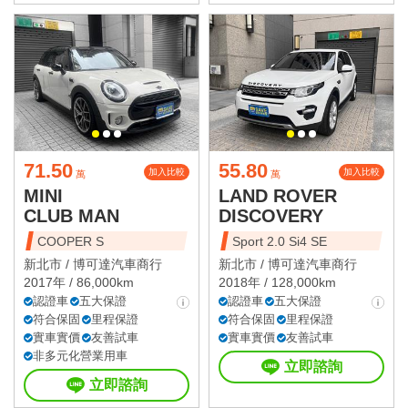
71.50
55.80
加入比較
加入比較
萬
萬
MINI
LAND ROVER
CLUB MAN
DISCOVERY
COOPER S
Sport 2.0 Si4 SE
新北市 /
博可達汽車商行
新北市 /
博可達汽車商行
2017年 / 86,000km
2018年 / 128,000km
認證車
五大保證
認證車
五大保證
符合保固
里程保證
符合保固
里程保證
實車實價
友善試車
實車實價
友善試車
非多元化營業用車
立即諮詢
立即諮詢