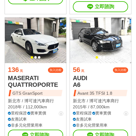
立即諮詢
136
56
加入比較
加入比較
萬
萬
MASERATI
AUDI
QUATTROPORTE
A6
GTS GranSport
Avant 35 TFSI 1.8
新北市 /
博可達汽車商行
新北市 /
博可達汽車商行
2018年 / 112,000km
2015年 / 87,000km
里程保證
實車實價
里程保證
實車實價
友善試車
友善試車
非多元化營業用車
非多元化營業用車
立即諮詢
立即諮詢