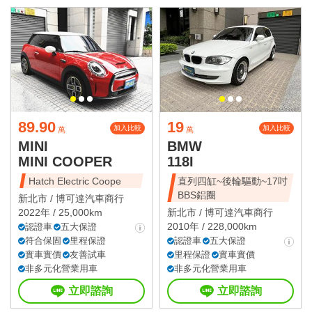
89.90
19
加入比較
加入比較
萬
萬
MINI
BMW
MINI COOPER
118I
Hatch Electric Coope
直列四缸~後輪驅動~17吋
BBS鋁圈
新北市 /
博可達汽車商行
2022年 / 25,000km
新北市 /
博可達汽車商行
2010年 / 228,000km
認證車
五大保證
符合保固
里程保證
認證車
五大保證
實車實價
友善試車
里程保證
實車實價
非多元化營業用車
非多元化營業用車
立即諮詢
立即諮詢