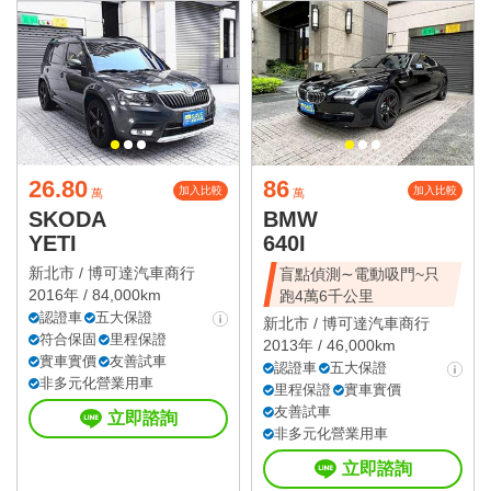
26.80
86
加入比較
加入比較
萬
萬
SKODA
BMW
YETI
640I
新北市 /
博可達汽車商行
盲點偵測∼電動吸門~只
2016年 / 84,000km
跑4萬6千公里
認證車
五大保證
新北市 /
博可達汽車商行
符合保固
里程保證
2013年 / 46,000km
實車實價
友善試車
認證車
五大保證
非多元化營業用車
里程保證
實車實價
友善試車
立即諮詢
非多元化營業用車
立即諮詢