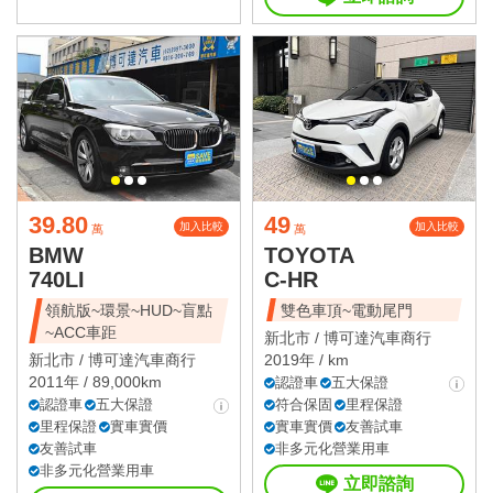
39.80
49
加入比較
加入比較
萬
萬
BMW
TOYOTA
740LI
C-HR
領航版~環景~HUD~盲點
雙色車頂~電動尾門
~ACC車距
新北市 /
博可達汽車商行
新北市 /
博可達汽車商行
2019年 / km
2011年 / 89,000km
認證車
五大保證
認證車
五大保證
符合保固
里程保證
里程保證
實車實價
實車實價
友善試車
友善試車
非多元化營業用車
非多元化營業用車
立即諮詢