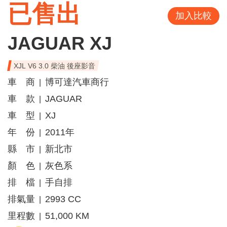
已售出
加入比較
JAGUAR XJ
XJL V6 3.0 柴油 後座影音
車 商
博可達汽車商行
|
車 款
JAGUAR
|
車 型
XJ
|
年 份
2011年
|
縣 市
新北市
|
顏 色
灰色系
|
排 檔
手自排
|
排氣量
2993 CC
|
里程數
51,000 KM
|