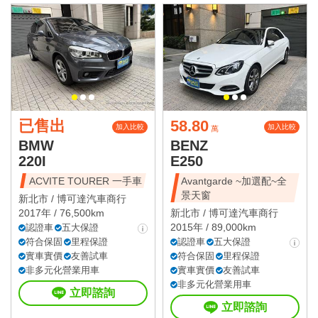
已售出
58.80
加入比較
加入比較
萬
BMW
BENZ
220I
E250
ACVITE TOURER 一手車
Avantgarde ~加選配~全
景天窗
新北市 /
博可達汽車商行
2017年 / 76,500km
新北市 /
博可達汽車商行
2015年 / 89,000km
認證車
五大保證
符合保固
里程保證
認證車
五大保證
實車實價
友善試車
符合保固
里程保證
非多元化營業用車
實車實價
友善試車
非多元化營業用車
立即諮詢
立即諮詢