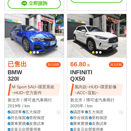
立即諮詢
已售出
66.80
加入比較
加入比較
萬
BMW
INFINITI
320I
QX50
M Sport 5AU~環景系統
風尚款~HUD~環景影像
~HUD~空力套件
~ACC~盲點~
新北市 /
博可達汽車商行
新北市 /
博可達汽車商行
2019年 / km
2020年 / km
認證車
五大保證
認證車
五大保證
符合保固
里程保證
符合保固
里程保證
實車實價
友善試車
實車實價
友善試車
非多元化營業用車
非多元化營業用車