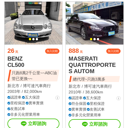
26
888
加入比較
加入比較
萬
萬
BENZ
MASERATI
CL500
QUATTROPORTE
S AUTOM
只跑8萬2千公里~~ABC油
管已更換~~
總代理~只跑3萬多
新北市 /
博可達汽車商行
新北市 /
博可達汽車商行
2003年 / 82,000km
2010年 / 38,600km
認證車
五大保證
認證車
五大保證
里程保證
實車實價
符合保固
里程保證
友善試車
實車實價
友善試車
非多元化營業用車
非多元化營業用車
立即諮詢
立即諮詢