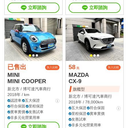
立即諮詢
立即諮詢
已售出
58
加入比較
加入比較
萬
MINI
MAZDA
MINI COOPER
CX-9
新北市 /
博可達汽車商行
旗艦型
2018年 / km
新北市 /
博可達汽車商行
認證車
五大保證
2018年 / 78,000km
符合保固
里程保證
五大保證
符合保固
實車實價
友善試車
里程保證
實車實價
非多元化營業用車
友善試車
非多元化營業用車
立即諮詢