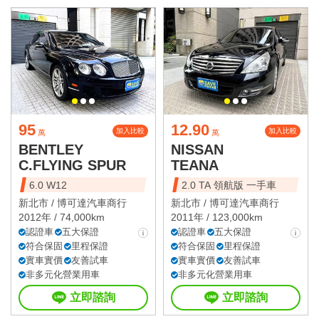
95
12.90
加入比較
加入比較
萬
萬
BENTLEY
NISSAN
C.FLYING SPUR
TEANA
6.0 W12
2.0 TA 領航版 一手車
新北市 /
博可達汽車商行
新北市 /
博可達汽車商行
2012年 / 74,000km
2011年 / 123,000km
認證車
五大保證
認證車
五大保證
符合保固
里程保證
符合保固
里程保證
實車實價
友善試車
實車實價
友善試車
非多元化營業用車
非多元化營業用車
立即諮詢
立即諮詢