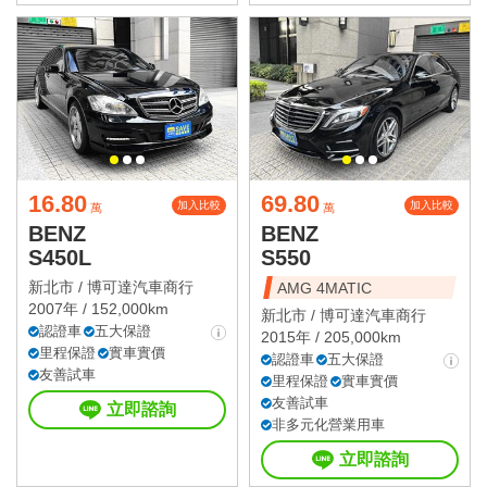
16.80
69.80
加入比較
加入比較
萬
萬
BENZ
BENZ
S450L
S550
新北市 /
博可達汽車商行
AMG 4MATIC
2007年 / 152,000km
新北市 /
博可達汽車商行
認證車
五大保證
2015年 / 205,000km
里程保證
實車實價
認證車
五大保證
友善試車
里程保證
實車實價
友善試車
立即諮詢
非多元化營業用車
立即諮詢