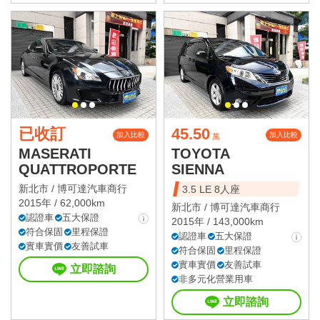
已收訂
45.50
加入比較
加入比較
萬
MASERATI
TOYOTA
QUATTROPORTE
SIENNA
新北市 /
博可達汽車商行
3.5 LE 8人座
2015年 / 62,000km
新北市 /
博可達汽車商行
認證車
五大保證
2015年 / 143,000km
符合保固
里程保證
認證車
五大保證
實車實價
友善試車
符合保固
里程保證
實車實價
友善試車
立即諮詢
非多元化營業用車
立即諮詢