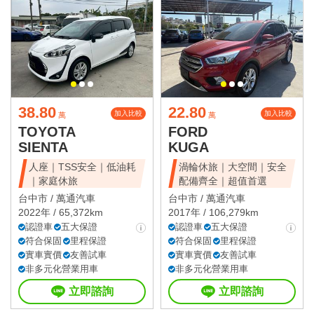
38.80
22.80
加入比較
加入比較
萬
萬
TOYOTA
FORD
SIENTA
KUGA
人座｜TSS安全｜低油耗
渦輪休旅｜大空間｜安全
｜家庭休旅
配備齊全｜超值首選
台中市 /
萬通汽車
台中市 /
萬通汽車
2022年 / 65,372km
2017年 / 106,279km
認證車
五大保證
認證車
五大保證
符合保固
里程保證
符合保固
里程保證
實車實價
友善試車
實車實價
友善試車
非多元化營業用車
非多元化營業用車
立即諮詢
立即諮詢