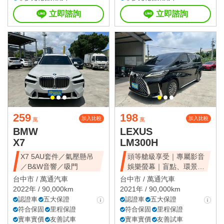
立即諮詢
立即諮詢
259
198
加入比較
加入比較
萬
萬
BMW
LEXUS
X7
LM300H
X7 5AU套件／氣壓懸吊
頭等艙級享受｜專屬影音
／B&W音響／吸門
娛樂螢幕｜盲點、環景、
雙電滑門、雙天窗
台中市 /
萬通汽車
台中市 /
萬通汽車
2022年 / 90,000km
2021年 / 90,000km
認證車
五大保證
認證車
五大保證
符合保固
里程保證
符合保固
里程保證
實車實價
友善試車
實車實價
友善試車