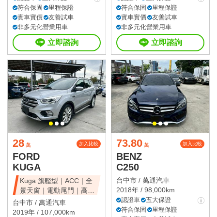
符合保固
里程保證
符合保固
里程保證
實車實價
友善試車
實車實價
友善試車
非多元化營業用車
非多元化營業用車
立即諮詢
立即諮詢
28
73.80
加入比較
加入比較
萬
萬
FORD
BENZ
KUGA
C250
台中市 /
萬通汽車
Kuga 旗艦型｜ACC｜全
2018年 / 98,000km
景天窗｜電動尾門｜高CP
值休旅
認證車
五大保證
台中市 /
萬通汽車
符合保固
里程保證
2019年 / 107,000km