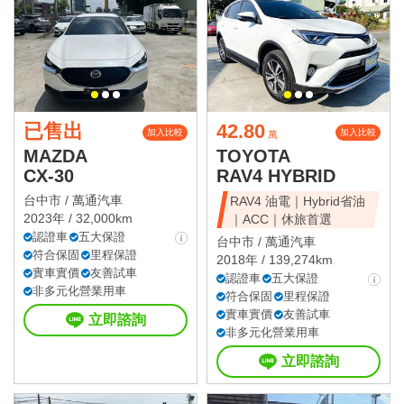
已售出
42.80
加入比較
加入比較
萬
MAZDA
TOYOTA
CX-30
RAV4 HYBRID
台中市 /
萬通汽車
RAV4 油電｜Hybrid省油
2023年 / 32,000km
｜ACC｜休旅首選
認證車
五大保證
台中市 /
萬通汽車
符合保固
里程保證
2018年 / 139,274km
實車實價
友善試車
認證車
五大保證
非多元化營業用車
符合保固
里程保證
實車實價
友善試車
立即諮詢
非多元化營業用車
立即諮詢