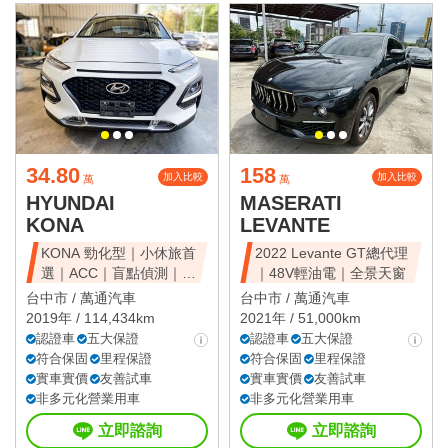
34.80
158
加入比較
加入比較
萬
萬
HYUNDAI
MASERATI
KONA
LEVANTE
KONA 勁化型｜小休旅首
2022 Levante GT總代理
選｜ACC｜盲點偵測｜省
｜48V輕油電｜全景天窗
油好開
台中市 /
萬通汽車
台中市 /
萬通汽車
2019年 / 114,434km
2021年 / 51,000km
認證車
五大保證
認證車
五大保證
符合保固
里程保證
符合保固
里程保證
實車實價
友善試車
實車實價
友善試車
非多元化營業用車
非多元化營業用車
立即諮詢
立即諮詢