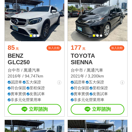
85
177
加入比較
加入比較
萬
萬
BENZ
TOYOTA
GLC250
SIENNA
台中市 /
萬通汽車
台中市 /
萬通汽車
2016年 / 94,747km
2021年 / 3,200km
認證車
五大保證
認證車
五大保證
符合保固
里程保證
符合保固
里程保證
實車實價
友善試車
實車實價
友善試車
非多元化營業用車
非多元化營業用車
立即諮詢
立即諮詢