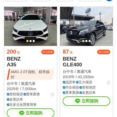
200
87
加入比較
加入比較
萬
萬
BENZ
BENZ
A35
GLE400
台中市 /
萬通汽車
AMG 2.0T強勁、精準操
2018年 / 43,192km
控
認證車
五大保證
台中市 /
萬通汽車
符合保固
里程保證
2025年 / 7,000km
實車實價
友善試車
里程保證
實車實價
友善試車
立即諮詢
非多元化營業用車
立即諮詢