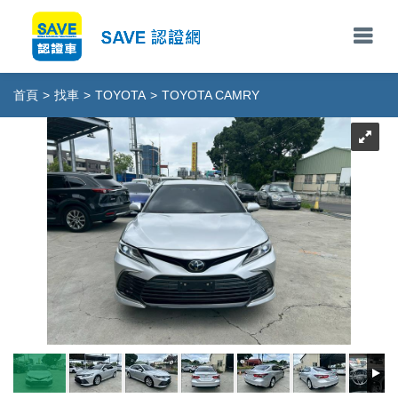
首頁
>
找車
>
TOYOTA
>
TOYOTA CAMRY