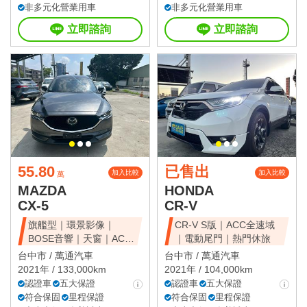
非多元化營業用車
非多元化營業用車
立即諮詢
立即諮詢
55.80
已售出
加入比較
加入比較
萬
MAZDA
HONDA
CX-5
CR-V
旗艦型｜環景影像｜
CR-V S版｜ACC全速域
BOSE音響｜天窗｜ACC
｜電動尾門｜熱門休旅
全速域｜質感休旅
台中市 /
萬通汽車
台中市 /
萬通汽車
2021年 / 133,000km
2021年 / 104,000km
認證車
五大保證
認證車
五大保證
符合保固
里程保證
符合保固
里程保證