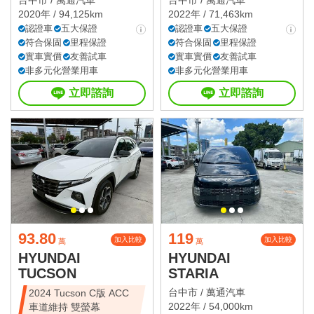
台中市 /
萬通汽車
台中市 /
萬通汽車
2020年 / 94,125km
2022年 / 71,463km
認證車
五大保證
認證車
五大保證
符合保固
里程保證
符合保固
里程保證
實車實價
友善試車
實車實價
友善試車
非多元化營業用車
非多元化營業用車
立即諮詢
立即諮詢
93.80
119
加入比較
加入比較
萬
萬
HYUNDAI
HYUNDAI
TUCSON
STARIA
台中市 /
萬通汽車
2024 Tucson C版 ACC
2022年 / 54,000km
車道維持 雙螢幕