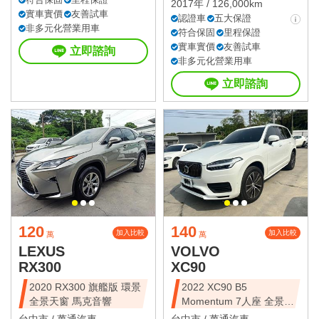
2017年 / 126,000km
實車實價
友善試車
認證車
五大保證
非多元化營業用車
符合保固
里程保證
實車實價
友善試車
立即諮詢
非多元化營業用車
立即諮詢
120
140
加入比較
加入比較
萬
萬
LEXUS
VOLVO
RX300
XC90
2020 RX300 旗艦版 環景
2022 XC90 B5
全景天窗 馬克音響
Momentum 7人座 全景天
窗