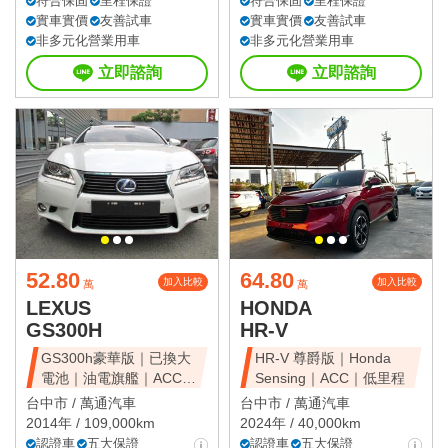
符合保固
里程保證
符合保固
里程保證
實車實價
友善試車
實車實價
友善試車
非多元化營業用車
非多元化營業用車
立即諮詢
立即諮詢
52.80
64.80
加入比較
加入比較
萬
萬
LEXUS
HONDA
GS300H
HR-V
GS300h豪華版｜已換大
HR-V 尊爵版｜Honda
電池｜油電旗艦｜ACC｜
Sensing｜ACC｜低里程
天窗豪華房
台中市 /
萬通汽車
台中市 /
萬通汽車
2014年 / 109,000km
2024年 / 40,000km
認證車
五大保證
認證車
五大保證