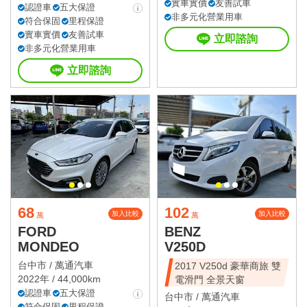
實車實價
友善試車
認證車
五大保證
非多元化營業用車
符合保固
里程保證
實車實價
友善試車
立即諮詢
非多元化營業用車
立即諮詢
68
102
加入比較
加入比較
萬
萬
FORD
BENZ
MONDEO
V250D
台中市 /
萬通汽車
2017 V250d 豪華商旅 雙
2022年 / 44,000km
電滑門 全景天窗
認證車
五大保證
台中市 /
萬通汽車
符合保固
里程保證