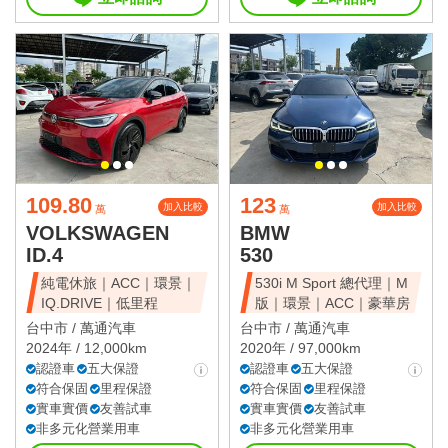
109.80
123
加入比較
加入比較
萬
萬
VOLKSWAGEN
BMW
ID.4
530
純電休旅｜ACC｜環景｜
530i M Sport 總代理｜M
IQ.DRIVE｜低里程
版｜環景｜ACC｜豪華房
台中市 /
萬通汽車
台中市 /
萬通汽車
2024年 / 12,000km
2020年 / 97,000km
認證車
五大保證
認證車
五大保證
符合保固
里程保證
符合保固
里程保證
實車實價
友善試車
實車實價
友善試車
非多元化營業用車
非多元化營業用車