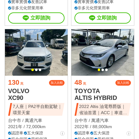
實車實價
友善試車
實車實價
友善試車
非多元化營業用車
非多元化營業用車
立即諮詢
立即諮詢
130
48
加入比較
加入比較
萬
萬
VOLVO
TOYOTA
XC90
ALTIS HYBRID
7人座｜PA2半自動駕駛｜
2022 Altis 油電尊爵版｜
環景天窗
省油首選｜ACC｜車道維
持
台中市 /
萬通汽車
台中市 /
萬通汽車
2021年 / 72,000km
2022年 / 88,000km
認證車
五大保證
認證車
五大保證