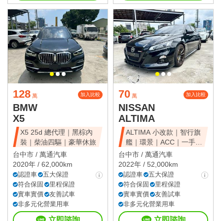
128
70
加入比較
加入比較
萬
萬
BMW
NISSAN
X5
ALTIMA
X5 25d 總代理｜黑棕內
ALTIMA 小改款｜智行旗
裝｜柴油四驅｜豪華休旅
艦｜環景｜ACC｜一手美
車
台中市 /
萬通汽車
台中市 /
萬通汽車
2020年 / 62,000km
2022年 / 52,000km
認證車
五大保證
認證車
五大保證
符合保固
里程保證
符合保固
里程保證
實車實價
友善試車
實車實價
友善試車
非多元化營業用車
非多元化營業用車
立即諮詢
立即諮詢