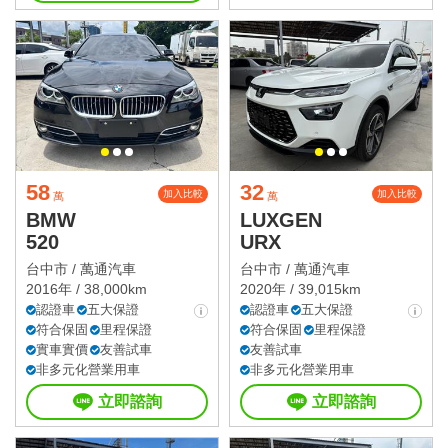
58
32
加入比較
加入比較
萬
萬
BMW
LUXGEN
520
URX
台中市 /
萬通汽車
台中市 /
萬通汽車
2016年 / 38,000km
2020年 / 39,015km
認證車
五大保證
認證車
五大保證
符合保固
里程保證
符合保固
里程保證
實車實價
友善試車
友善試車
非多元化營業用車
非多元化營業用車
立即諮詢
立即諮詢