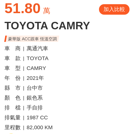
51.80
加入比較
萬
TOYOTA CAMRY
豪華版 ACC跟車 恆溫空調
車 商
萬通汽車
|
車 款
TOYOTA
|
車 型
CAMRY
|
年 份
2021年
|
縣 市
台中市
|
顏 色
銀色系
|
排 檔
手自排
|
排氣量
1987 CC
|
里程數
82,000 KM
|