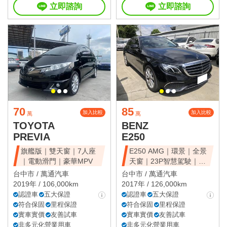
立即諮詢
立即諮詢
70
85
加入比較
加入比較
萬
萬
TOYOTA
BENZ
PREVIA
E250
旗艦版｜雙天窗｜7人座
E250 AMG｜環景｜全景
｜電動滑門｜豪華MPV
天窗｜23P智慧駕駛｜總
代理
台中市 /
萬通汽車
台中市 /
萬通汽車
2019年 / 106,000km
2017年 / 126,000km
認證車
五大保證
認證車
五大保證
符合保固
里程保證
符合保固
里程保證
實車實價
友善試車
實車實價
友善試車
非多元化營業用車
非多元化營業用車