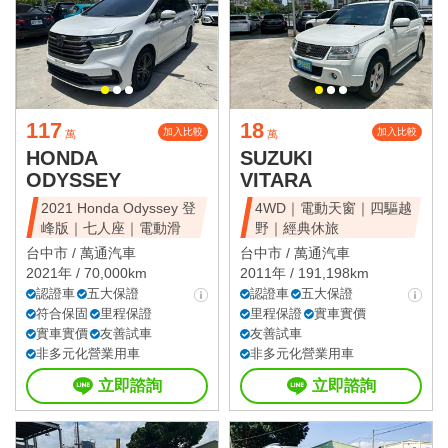
117
18
加入比較
加入比較
萬
萬
HONDA
SUZUKI
ODYSSEY
VITARA
2021 Honda Odyssey 登
4WD｜電動天窗｜四驅越
峰版｜七人座｜電動滑
野｜經典休旅
台中市 /
萬通汽車
台中市 /
萬通汽車
2021年 / 70,000km
2011年 / 191,198km
認證車
五大保證
認證車
五大保證
符合保固
里程保證
里程保證
實車實價
實車實價
友善試車
友善試車
非多元化營業用車
非多元化營業用車
立即諮詢
立即諮詢