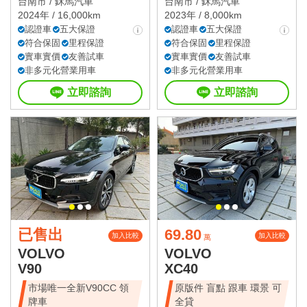
台南市 /
鉌馬汽車
台南市 /
鉌馬汽車
2024年 / 16,000km
2023年 / 8,000km
認證車
五大保證
認證車
五大保證
符合保固
里程保證
符合保固
里程保證
實車實價
友善試車
實車實價
友善試車
非多元化營業用車
非多元化營業用車
立即諮詢
立即諮詢
已售出
69.80
加入比較
加入比較
萬
VOLVO
VOLVO
V90
XC40
市場唯一全新V90CC 領
原版件 盲點 跟車 環景 可
牌車
全貸