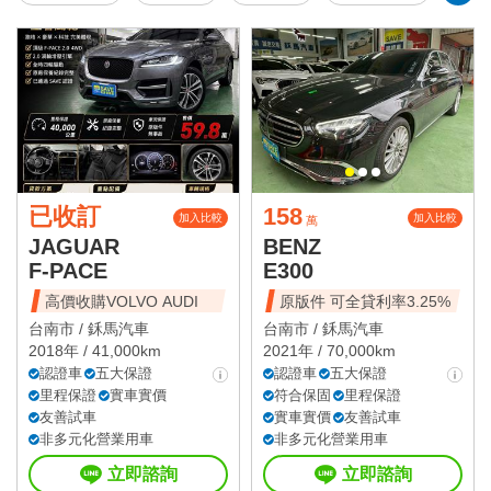
已收訂
158
加入比較
加入比較
萬
JAGUAR
BENZ
F-PACE
E300
高價收購VOLVO AUDI
原版件 可全貸利率3.25%
台南市 /
鉌馬汽車
台南市 /
鉌馬汽車
2018年 / 41,000km
2021年 / 70,000km
認證車
五大保證
認證車
五大保證
里程保證
實車實價
符合保固
里程保證
友善試車
實車實價
友善試車
非多元化營業用車
非多元化營業用車
立即諮詢
立即諮詢