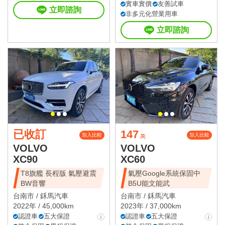
實車實價
友善試車
立即諮詢
非多元化營業用車
立即諮詢
已收訂
147
加入比較
加入比較
萬
VOLVO
VOLVO
XC90
XC60
T8旗艦 長程版 氣壓避震
氣壓Google系統保固中
BW音響
B5U能文能武
台南市 /
鉌馬汽車
台南市 /
鉌馬汽車
2022年 / 45,000km
2023年 / 37,000km
認證車
五大保證
認證車
五大保證