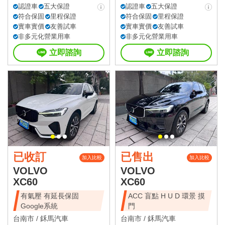
認證車
五大保證
認證車
五大保證
符合保固
里程保證
符合保固
里程保證
實車實價
友善試車
實車實價
友善試車
非多元化營業用車
非多元化營業用車
立即諮詢
立即諮詢
已收訂
已售出
加入比較
加入比較
VOLVO
VOLVO
XC60
XC60
有氣壓 有延長保固
ACC 盲點 H U D 環景 摸
Google系統
門
台南市 /
鉌馬汽車
台南市 /
鉌馬汽車