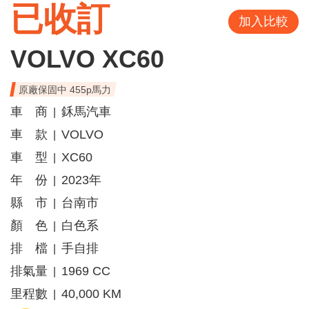
已收訂
加入比較
VOLVO XC60
原廠保固中 455p馬力
車 商
鉌馬汽車
|
車 款
VOLVO
|
車 型
XC60
|
年 份
2023年
|
縣 市
台南市
|
顏 色
白色系
|
排 檔
手自排
|
排氣量
1969 CC
|
里程數
40,000 KM
|