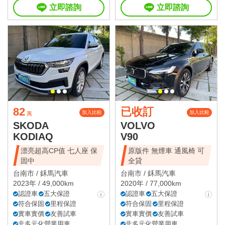
立即諮詢
立即諮詢
82
已收訂
加入比較
加入比較
萬
SKODA
VOLVO
KODIAQ
V90
漂亮超高CP值 七人座 保
原版件 無煙車 通風椅 可
固中
全貸
台南市 /
鉌馬汽車
台南市 /
鉌馬汽車
2023年 / 49,000km
2020年 / 77,000km
認證車
五大保證
認證車
五大保證
符合保固
里程保證
符合保固
里程保證
實車實價
友善試車
實車實價
友善試車
非多元化營業用車
非多元化營業用車