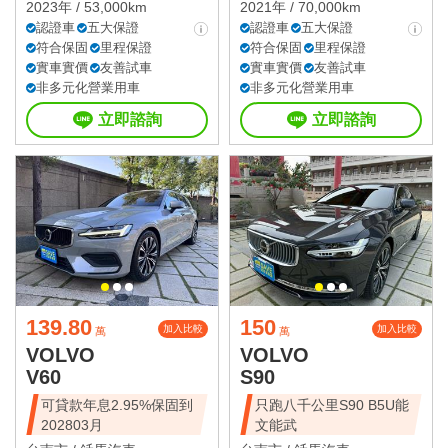
2023年 / 53,000km
2021年 / 70,000km
認證車
五大保證
認證車
五大保證
符合保固
里程保證
符合保固
里程保證
實車實價
友善試車
實車實價
友善試車
非多元化營業用車
非多元化營業用車
立即諮詢
立即諮詢
139.80
150
加入比較
加入比較
萬
萬
VOLVO
VOLVO
V60
S90
可貸款年息2.95%保固到
只跑八千公里S90 B5U能
202803月
文能武