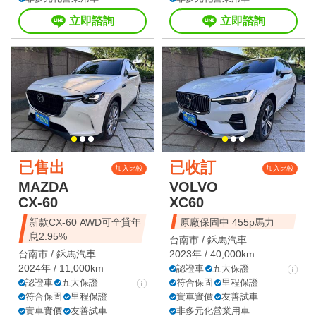
立即諮詢
立即諮詢
已售出
已收訂
加入比較
加入比較
MAZDA
VOLVO
CX-60
XC60
新款CX-60 AWD可全貸年
原廠保固中 455p馬力
息2.95%
台南市 /
鉌馬汽車
台南市 /
鉌馬汽車
2023年 / 40,000km
2024年 / 11,000km
認證車
五大保證
認證車
五大保證
符合保固
里程保證
符合保固
里程保證
實車實價
友善試車
實車實價
友善試車
非多元化營業用車