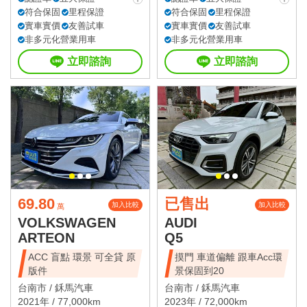
符合保固
里程保證
符合保固
里程保證
實車實價
友善試車
實車實價
友善試車
非多元化營業用車
非多元化營業用車
立即諮詢
立即諮詢
69.80
已售出
加入比較
加入比較
萬
VOLKSWAGEN
AUDI
ARTEON
Q5
ACC 盲點 環景 可全貸 原
摸門 車道偏離 跟車Acc環
版件
景保固到20
台南市 /
鉌馬汽車
台南市 /
鉌馬汽車
2021年 / 77,000km
2023年 / 72,000km