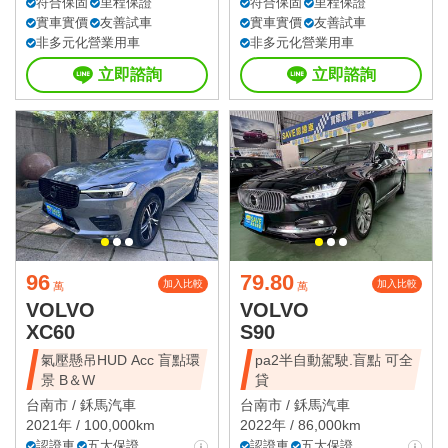
符合保固
里程保證
符合保固
里程保證
實車實價
友善試車
實車實價
友善試車
非多元化營業用車
非多元化營業用車
立即諮詢
立即諮詢
96
79.80
加入比較
加入比較
萬
萬
VOLVO
VOLVO
XC60
S90
氣壓懸吊HUD Acc 盲點環
pa2半自動駕駛.盲點 可全
景 B＆W
貸
台南市 /
鉌馬汽車
台南市 /
鉌馬汽車
2021年 / 100,000km
2022年 / 86,000km
認證車
五大保證
認證車
五大保證