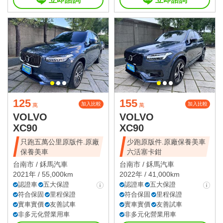
125
155
加入比較
加入比較
萬
萬
VOLVO
VOLVO
XC90
XC90
只跑五萬公里原版件.原廠
少跑原版件.原廠保養美車
保養美車
六活塞卡鉗
台南市 /
鉌馬汽車
台南市 /
鉌馬汽車
2021年 / 55,000km
2022年 / 41,000km
認證車
五大保證
認證車
五大保證
符合保固
里程保證
符合保固
里程保證
實車實價
友善試車
實車實價
友善試車
非多元化營業用車
非多元化營業用車