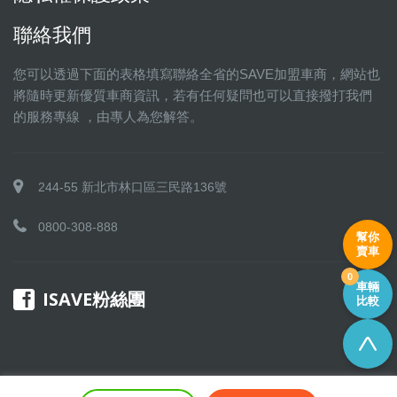
聯絡我們
您可以透過下面的表格填寫聯絡全省的SAVE加盟車商，網站也
將隨時更新優質車商資訊，若有任何疑問也可以直接撥打我們
的服務專線 ，由專人為您解答。
244-55 新北市林口區三民路136號
0800-308-888
幫你
賣車
0
車輛
ISAVE粉絲團
比較