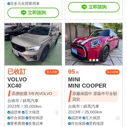
非多元化營業用車
立即諮詢
立即諮詢
已收訂
95
加入比較
加入比較
萬
VOLVO
MINI
XC40
MINI COOPER
高價收購 5年內VOLVO
原廠保固中 原版件可全額
貸款
台南市 /
鉌馬汽車
2023年 / 35,000km
台南市 /
鉌馬汽車
2023年 / 25,000km
認證車
五大保證
符合保固
里程保證
認證車
五大保證
實車實價
友善試車
符合保固
里程保證