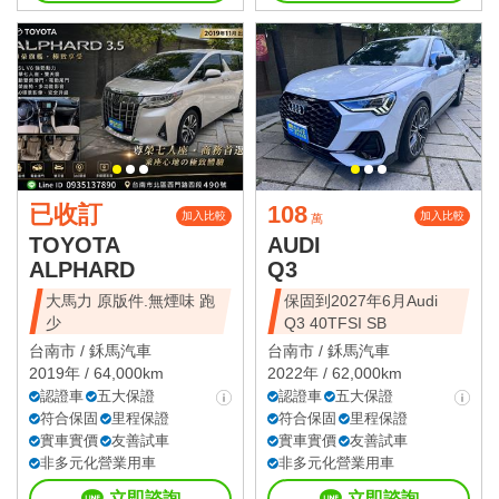
已收訂
108
加入比較
加入比較
萬
TOYOTA
AUDI
ALPHARD
Q3
大馬力 原版件.無煙味 跑
保固到2027年6月Audi
少
Q3 40TFSI SB
台南市 /
鉌馬汽車
台南市 /
鉌馬汽車
2019年 / 64,000km
2022年 / 62,000km
認證車
五大保證
認證車
五大保證
符合保固
里程保證
符合保固
里程保證
實車實價
友善試車
實車實價
友善試車
非多元化營業用車
非多元化營業用車
立即諮詢
立即諮詢