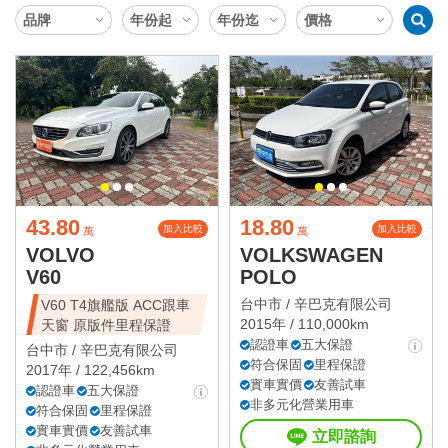
43.80
18.80
加入比較
加入比較
萬
萬
VOLVO
VOLKSWAGEN
V60
POLO
台中市 /
辛巴克有限公司
V60 T4旗艦版 ACC跟車
2015年 / 110,000km
天窗 原版件里程保證
認證車
五大保證
台中市 /
辛巴克有限公司
符合保固
里程保證
2017年 / 122,456km
實車實價
友善試車
認證車
五大保證
非多元化營業用車
符合保固
里程保證
實車實價
友善試車
立即諮詢