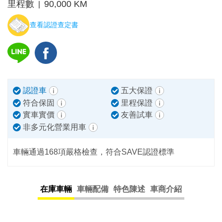
里程數
90,000 KM
|
查看認證查定書
認證車
五大保證
符合保固
里程保證
實車實價
友善試車
非多元化營業用車
車輛通過168項嚴格檢查，符合SAVE認證標準
在庫車輛
車輛配備
特色陳述
車商介紹