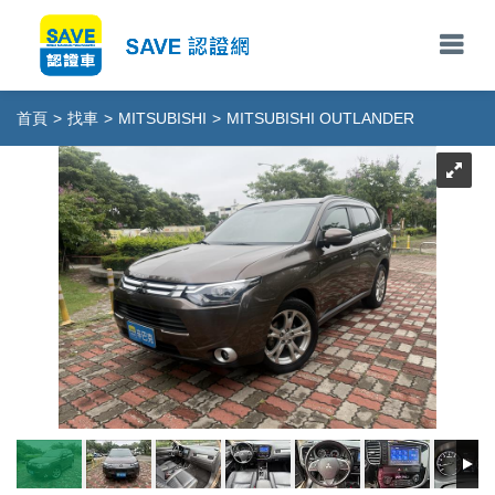
首頁
>
找車
>
MITSUBISHI
>
MITSUBISHI OUTLANDER