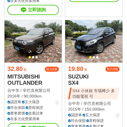
非多元化營業用車
立即諮詢
32.80
19.80
加入比較
加入比較
萬
萬
MITSUBISHI
SUZUKI
OUTLANDER
SX4
台中市 /
辛巴克有限公司
SX4 小休旅 市場稀少 多
2016年 / 90,000km
功能電視 可
認證車
五大保證
台中市 /
辛巴克有限公司
符合保固
里程保證
2015年 / 150,000km
實車實價
友善試車
認證車
五大保證
非多元化營業用車
符合保固
里程保證
實車實價
友善試車