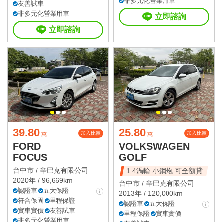
非多元化營業用車
友善試車
非多元化營業用車
立即諮詢
立即諮詢
39.80
25.80
加入比較
加入比較
萬
萬
FORD
VOLKSWAGEN
FOCUS
GOLF
台中市 /
辛巴克有限公司
1.4渦輪 小鋼炮 可全額貸
2020年 / 96,669km
台中市 /
辛巴克有限公司
認證車
五大保證
2013年 / 120,000km
符合保固
里程保證
認證車
五大保證
實車實價
友善試車
里程保證
實車實價
非多元化營業用車