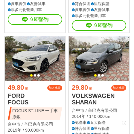
實車實價
友善試車
符合保固
里程保證
非多元化營業用車
實車實價
友善試車
非多元化營業用車
立即諮詢
立即諮詢
49.80
29.80
加入比較
加入比較
萬
萬
FORD
VOLKSWAGEN
FOCUS
SHARAN
台中市 /
辛巴克有限公司
FOCUS ST-LINE 一手車
2014年 / 140,000km
原鈑
認證車
五大保證
台中市 /
辛巴克有限公司
符合保固
里程保證
2019年 / 90,000km