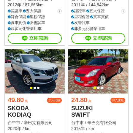
2012年 / 87,666km
2011年 / 144,842km
認證車
五大保證
認證車
五大保證
符合保固
里程保證
里程保證
實車實價
實車實價
友善試車
友善試車
非多元化營業用車
非多元化營業用車
立即諮詢
立即諮詢
49.80
24.80
加入比較
加入比較
萬
萬
SKODA
SUZUKI
KODIAQ
SWIFT
台中市 /
辛巴克有限公司
台中市 /
辛巴克有限公司
2020年 / km
2015年 / km