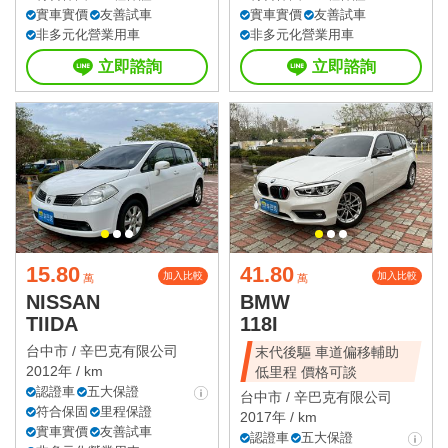
實車實價
友善試車
實車實價
友善試車
非多元化營業用車
非多元化營業用車
立即諮詢
立即諮詢
15.80
41.80
加入比較
加入比較
萬
萬
NISSAN
BMW
TIIDA
118I
台中市 /
辛巴克有限公司
末代後驅 車道偏移輔助
2012年 / km
低里程 價格可談
認證車
五大保證
台中市 /
辛巴克有限公司
符合保固
里程保證
2017年 / km
實車實價
友善試車
認證車
五大保證