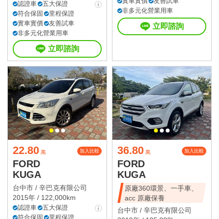
實車實價
友善試車
認證車
五大保證
非多元化營業用車
符合保固
里程保證
實車實價
友善試車
立即諮詢
非多元化營業用車
立即諮詢
22.80
36.80
加入比較
加入比較
萬
萬
FORD
FORD
KUGA
KUGA
台中市 /
辛巴克有限公司
原廠360環景、一手車、
2015年 / 122,000km
acc 原廠保養
認證車
五大保證
台中市 /
辛巴克有限公司
符合保固
里程保證