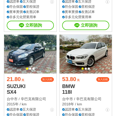
認證車
五大保證
認證車
五大保證
符合保固
里程保證
符合保固
里程保證
實車實價
友善試車
實車實價
友善試車
非多元化營業用車
非多元化營業用車
立即諮詢
立即諮詢
21.80
53.80
加入比較
加入比較
萬
萬
SUZUKI
BMW
SX4
118I
台中市 /
辛巴克有限公司
台中市 /
辛巴克有限公司
2015年 / km
2018年 / km
認證車
五大保證
認證車
五大保證
符合保固
里程保證
符合保固
里程保證