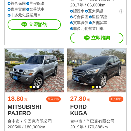
符合保固
里程保證
2017年 / 66,000km
實車實價
友善試車
認證車
五大保證
非多元化營業用車
符合保固
里程保證
實車實價
友善試車
立即諮詢
非多元化營業用車
立即諮詢
18.80
27.80
加入比較
加入比較
萬
萬
MITSUBISHI
FORD
PAJERO
KUGA
台中市 /
辛巴克有限公司
台中市 /
辛巴克有限公司
2005年 / 180,000km
2019年 / 170,888km