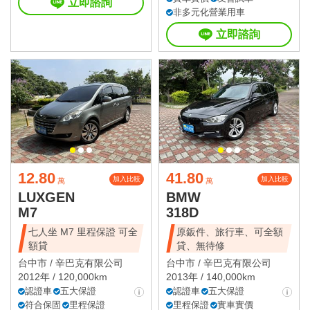
立即諮詢
非多元化營業用車
立即諮詢
12.80
41.80
加入比較
加入比較
萬
萬
LUXGEN
BMW
M7
318D
七人坐 M7 里程保證 可全
原鈑件、旅行車、可全額
額貸
貸、無待修
台中市 /
辛巴克有限公司
台中市 /
辛巴克有限公司
2012年 / 120,000km
2013年 / 140,000km
認證車
五大保證
認證車
五大保證
符合保固
里程保證
里程保證
實車實價