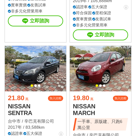
2019年 / 105,888km
實車實價
友善試車
認證車
五大保證
非多元化營業用車
符合保固
里程保證
實車實價
友善試車
立即諮詢
非多元化營業用車
立即諮詢
21.80
19.80
加入比較
加入比較
萬
萬
NISSAN
NISSAN
SENTRA
MARCH
台中市 /
辛巴克有限公司
一手車、原版建、只跑6
2017年 / 83,588km
萬公里
認證車
五大保證
台中市 /
辛巴克有限公司