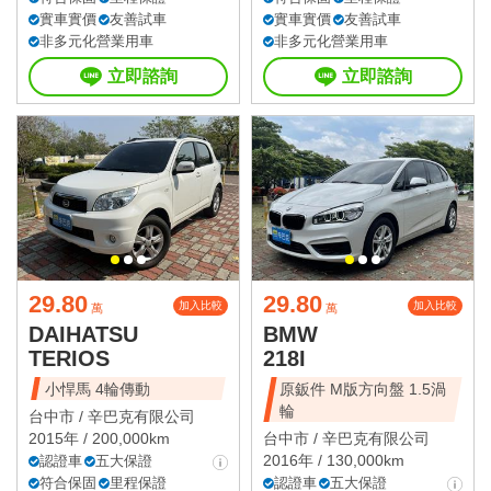
實車實價
友善試車
實車實價
友善試車
非多元化營業用車
非多元化營業用車
立即諮詢
立即諮詢
29.80
29.80
加入比較
加入比較
萬
萬
DAIHATSU
BMW
TERIOS
218I
小悍馬 4輪傳動
原鈑件 M版方向盤 1.5渦
輪
台中市 /
辛巴克有限公司
2015年 / 200,000km
台中市 /
辛巴克有限公司
2016年 / 130,000km
認證車
五大保證
符合保固
里程保證
認證車
五大保證