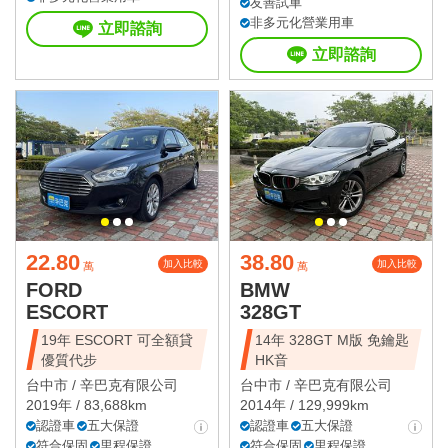
友善試車
非多元化營業用車
立即諮詢
立即諮詢
22.80
38.80
加入比較
加入比較
萬
萬
FORD
BMW
ESCORT
328GT
19年 ESCORT 可全額貸
14年 328GT M版 免鑰匙
優質代步
HK音
台中市 /
辛巴克有限公司
台中市 /
辛巴克有限公司
2019年 / 83,688km
2014年 / 129,999km
認證車
五大保證
認證車
五大保證
符合保固
里程保證
符合保固
里程保證