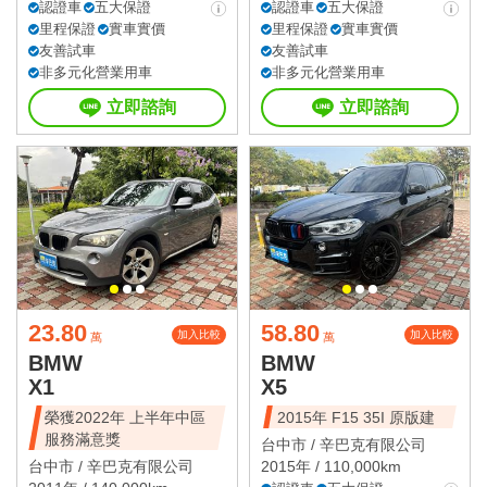
認證車
五大保證
認證車
五大保證
里程保證
實車實價
里程保證
實車實價
友善試車
友善試車
非多元化營業用車
非多元化營業用車
立即諮詢
立即諮詢
23.80
58.80
加入比較
加入比較
萬
萬
BMW
BMW
X1
X5
榮獲2022年 上半年中區
2015年 F15 35I 原版建
服務滿意獎
台中市 /
辛巴克有限公司
台中市 /
辛巴克有限公司
2015年 / 110,000km