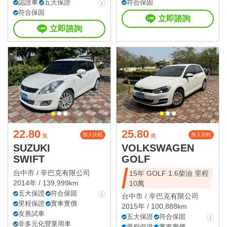
認證車
五大保證
符合保固
符合保固
立即諮詢
立即諮詢
22.80
25.80
加入比較
加入比較
萬
萬
SUZUKI
VOLKSWAGEN
SWIFT
GOLF
台中市 /
辛巴克有限公司
15年 GOLF 1.6柴油 里程
2014年 / 139,999km
10萬
五大保證
符合保固
台中市 /
辛巴克有限公司
里程保證
實車實價
2015年 / 100,888km
友善試車
五大保證
符合保固
非多元化營業用車
里程保證
實車實價