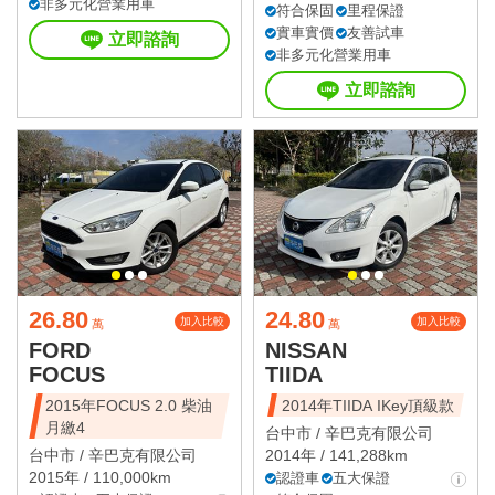
非多元化營業用車
符合保固
里程保證
實車實價
友善試車
立即諮詢
非多元化營業用車
立即諮詢
26.80
24.80
加入比較
加入比較
萬
萬
FORD
NISSAN
FOCUS
TIIDA
2015年FOCUS 2.0 柴油
2014年TIIDA IKey頂級款
月繳4
台中市 /
辛巴克有限公司
台中市 /
辛巴克有限公司
2014年 / 141,288km
2015年 / 110,000km
認證車
五大保證