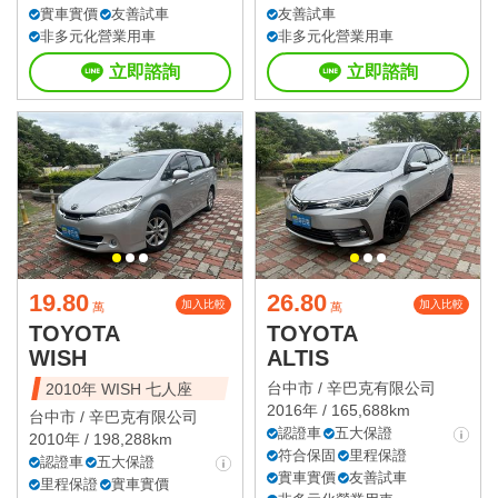
實車實價
友善試車
友善試車
非多元化營業用車
非多元化營業用車
立即諮詢
立即諮詢
19.80
26.80
加入比較
加入比較
萬
萬
TOYOTA
TOYOTA
WISH
ALTIS
台中市 /
辛巴克有限公司
2010年 WISH 七人座
2016年 / 165,688km
台中市 /
辛巴克有限公司
認證車
五大保證
2010年 / 198,288km
符合保固
里程保證
認證車
五大保證
實車實價
友善試車
里程保證
實車實價