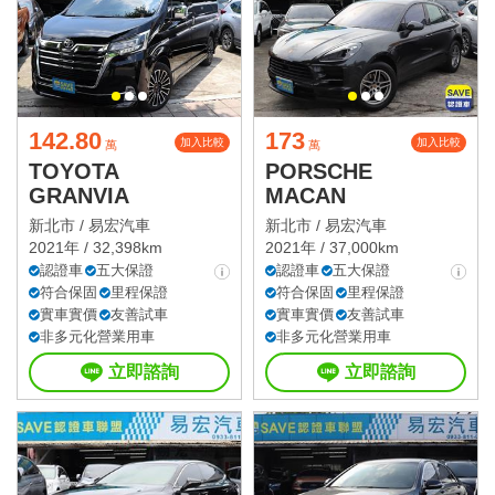
142.80
173
加入比較
加入比較
萬
萬
TOYOTA
PORSCHE
GRANVIA
MACAN
新北市 /
易宏汽車
新北市 /
易宏汽車
2021年 / 32,398km
2021年 / 37,000km
認證車
五大保證
認證車
五大保證
符合保固
里程保證
符合保固
里程保證
實車實價
友善試車
實車實價
友善試車
非多元化營業用車
非多元化營業用車
立即諮詢
立即諮詢