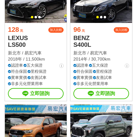
128
96
加入比較
加入比較
萬
萬
LEXUS
BENZ
LS500
S400L
新北市 /
易宏汽車
新北市 /
易宏汽車
2018年 / 11,500km
2014年 / 30,700km
認證車
五大保證
認證車
五大保證
符合保固
里程保證
符合保固
里程保證
實車實價
友善試車
實車實價
友善試車
非多元化營業用車
非多元化營業用車
立即諮詢
立即諮詢