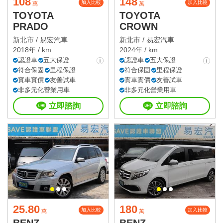
108
148
加入比較
加入比較
萬
萬
TOYOTA
TOYOTA
PRADO
CROWN
新北市 /
易宏汽車
新北市 /
易宏汽車
2018年 / km
2024年 / km
認證車
五大保證
認證車
五大保證
符合保固
里程保證
符合保固
里程保證
實車實價
友善試車
實車實價
友善試車
非多元化營業用車
非多元化營業用車
立即諮詢
立即諮詢
25.80
180
加入比較
加入比較
萬
萬