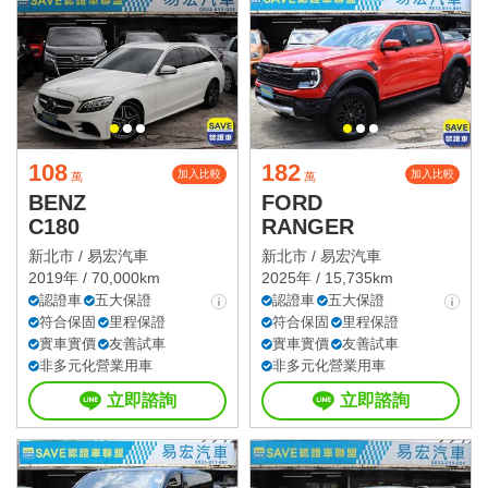
108
182
加入比較
加入比較
萬
萬
BENZ
FORD
C180
RANGER
新北市 /
易宏汽車
新北市 /
易宏汽車
2019年 / 70,000km
2025年 / 15,735km
認證車
五大保證
認證車
五大保證
符合保固
里程保證
符合保固
里程保證
實車實價
友善試車
實車實價
友善試車
非多元化營業用車
非多元化營業用車
立即諮詢
立即諮詢