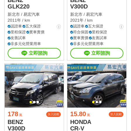
BENZ
BENZ
GLK220
V300D
新北市 /
易宏汽車
新北市 /
易宏汽車
2011年 / km
2021年 / km
認證車
五大保證
認證車
五大保證
里程保證
實車實價
符合保固
里程保證
友善試車
實車實價
友善試車
非多元化營業用車
非多元化營業用車
立即諮詢
立即諮詢
178
15.80
加入比較
加入比較
萬
萬
BENZ
HONDA
V300D
CR-V