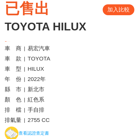
已售出
加入比較
TOYOTA HILUX
車 商
易宏汽車
|
車 款
TOYOTA
|
車 型
HILUX
|
年 份
2022年
|
縣 市
新北市
|
顏 色
紅色系
|
排 檔
手自排
|
排氣量
2755 CC
|
查看認證查定書