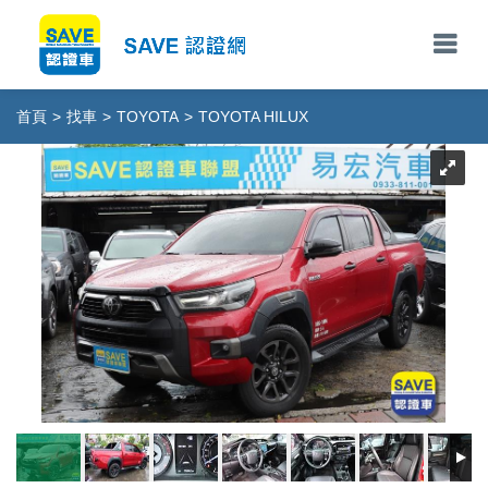
首頁
>
找車
>
TOYOTA
>
TOYOTA HILUX