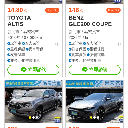
14.80
148
加入比較
加入比較
萬
萬
TOYOTA
BENZ
ALTIS
GLC200 COUPE
新北市 /
易宏汽車
新北市 /
易宏汽車
2010年 / 92,000km
2022年 / km
認證車
五大保證
認證車
五大保證
里程保證
實車實價
符合保固
里程保證
友善試車
實車實價
友善試車
非多元化營業用車
非多元化營業用車
立即諮詢
立即諮詢