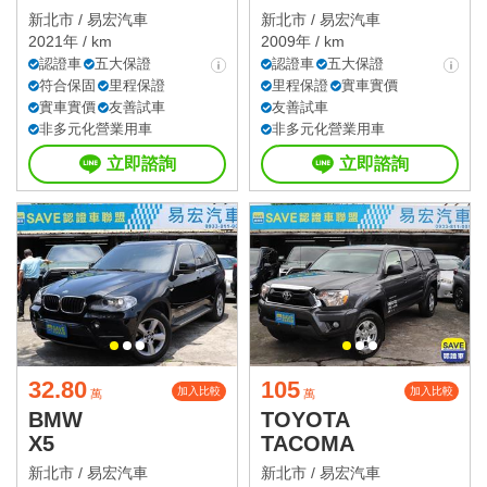
新北市 /
易宏汽車
新北市 /
易宏汽車
2021年 / km
2009年 / km
認證車
五大保證
認證車
五大保證
符合保固
里程保證
里程保證
實車實價
實車實價
友善試車
友善試車
非多元化營業用車
非多元化營業用車
立即諮詢
立即諮詢
32.80
105
加入比較
加入比較
萬
萬
BMW
TOYOTA
X5
TACOMA
新北市 /
易宏汽車
新北市 /
易宏汽車