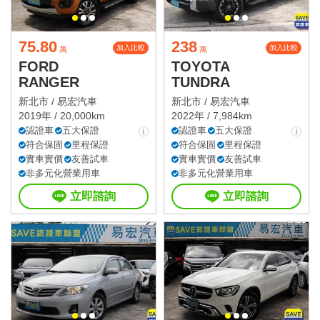
75.80
238
加入比較
加入比較
萬
萬
FORD
TOYOTA
RANGER
TUNDRA
新北市 /
易宏汽車
新北市 /
易宏汽車
2019年 / 20,000km
2022年 / 7,984km
認證車
五大保證
認證車
五大保證
符合保固
里程保證
符合保固
里程保證
實車實價
友善試車
實車實價
友善試車
非多元化營業用車
非多元化營業用車
立即諮詢
立即諮詢