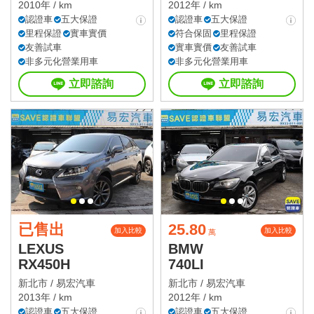
2010年 / km
2012年 / km
認證車
五大保證
認證車
五大保證
里程保證
實車實價
符合保固
里程保證
友善試車
實車實價
友善試車
非多元化營業用車
非多元化營業用車
立即諮詢
立即諮詢
已售出
25.80
加入比較
加入比較
萬
LEXUS
BMW
RX450H
740LI
新北市 /
易宏汽車
新北市 /
易宏汽車
2013年 / km
2012年 / km
認證車
五大保證
認證車
五大保證