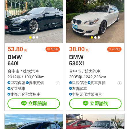
53.80
38.80
加入比較
加入比較
萬
萬
BMW
BMW
640I
530XI
台中市 /
雄大汽車
台中市 /
雄大汽車
2012年 / 190,000km
2005年 / 242,223km
里程保證
實車實價
里程保證
實車實價
友善試車
友善試車
非多元化營業用車
非多元化營業用車
立即諮詢
立即諮詢