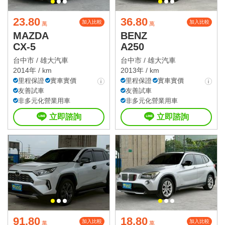
23.80
36.80
加入比較
加入比較
萬
萬
MAZDA
BENZ
CX-5
A250
台中市 /
雄大汽車
台中市 /
雄大汽車
2014年 / km
2013年 / km
里程保證
實車實價
里程保證
實車實價
友善試車
友善試車
非多元化營業用車
非多元化營業用車
立即諮詢
立即諮詢
91.80
18.80
加入比較
加入比較
萬
萬