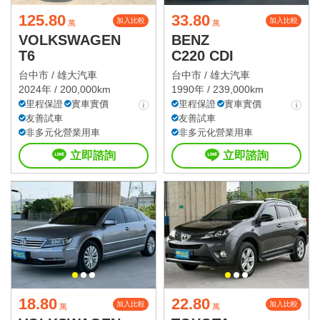
125.80
33.80
加入比較
加入比較
萬
萬
VOLKSWAGEN
BENZ
T6
C220 CDI
台中市 /
雄大汽車
台中市 /
雄大汽車
2024年 / 200,000km
1990年 / 239,000km
里程保證
實車實價
里程保證
實車實價
友善試車
友善試車
非多元化營業用車
非多元化營業用車
立即諮詢
立即諮詢
18.80
22.80
加入比較
加入比較
萬
萬