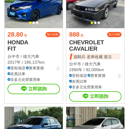
28.80
888
加入比較
加入比較
萬
萬
HONDA
CHEVROLET
FIT
CAVALIER
台中市 /
雄大汽車
遊騎兵 老車收藏 復古
2017年 / 186,137km
台中市 /
雄大汽車
里程保證
實車實價
1990年 / 92,000km
友善試車
里程保證
實車實價
非多元化營業用車
友善試車
非多元化營業用車
立即諮詢
立即諮詢