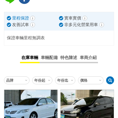
里程保證
實車實價
友善試車
非多元化營業用車
保證車輛里程無調表
在庫車輛
車輛配備
特色陳述
車商介紹