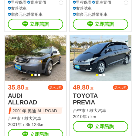
里程保證
實車實價
里程保證
實車實價
友善試車
友善試車
非多元化營業用車
非多元化營業用車
立即諮詢
立即諮詢
35.80
49.80
加入比較
加入比較
萬
萬
AUDI
TOYOTA
ALLROAD
PREVIA
台中市 /
雄大汽車
2001年 奧迪 ALLROAD
2010年 / km
台中市 /
雄大汽車
2001年 / 85,128km
立即諮詢
立即諮詢