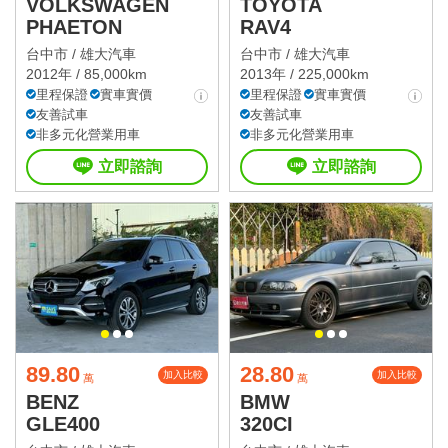
VOLKSWAGEN
TOYOTA
PHAETON
RAV4
台中市 /
雄大汽車
台中市 /
雄大汽車
2012年 / 85,000km
2013年 / 225,000km
里程保證
實車實價
里程保證
實車實價
友善試車
友善試車
非多元化營業用車
非多元化營業用車
立即諮詢
立即諮詢
89.80
28.80
加入比較
加入比較
萬
萬
BENZ
BMW
GLE400
320CI