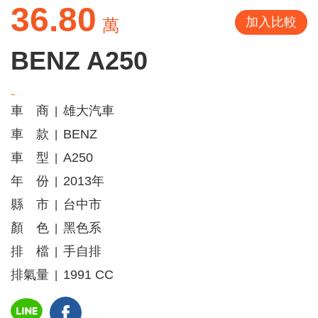
36.80
加入比較
萬
BENZ A250
車 商
雄大汽車
|
車 款
BENZ
|
車 型
A250
|
年 份
2013年
|
縣 市
台中市
|
顏 色
黑色系
|
排 檔
手自排
|
排氣量
1991 CC
|