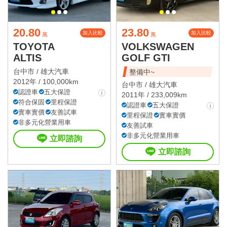
20.80
23.80
加入比較
加入比較
萬
萬
TOYOTA
VOLKSWAGEN
ALTIS
GOLF GTI
台中市 /
雄大汽車
整備中~
2012年 / 100,000km
台中市 /
雄大汽車
認證車
五大保證
2011年 / 233,009km
符合保固
里程保證
認證車
五大保證
實車實價
友善試車
里程保證
實車實價
非多元化營業用車
友善試車
非多元化營業用車
立即諮詢
立即諮詢