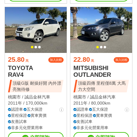
25.80
22.80
加入比較
加入比較
萬
萬
TOYOTA
MITSUBISHI
RAV4
OUTLANDER
頂級G版 耐操好開 內外漂
頂級四傳 里程僅8萬 大馬
亮無待修
力大空間
桃園市 /
誠品金林汽車
桃園市 /
誠品金林汽車
2011年 / 170,000km
2011年 / 80,000km
認證車
五大保證
認證車
五大保證
里程保證
實車實價
里程保證
實車實價
友善試車
友善試車
非多元化營業用車
非多元化營業用車