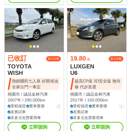
已收訂
19.80
加入比較
加入比較
萬
TOYOTA
LUXGEN
WISH
U6
熱銷國民七人座 好開省油
超高CP值 3D安全版 無待
全家出門一車定
修 代步首選
桃園市 /
誠品金林汽車
桃園市 /
誠品金林汽車
2007年 / 290,000km
2017年 / 150,000km
里程保證
實車實價
里程保證
實車實價
友善試車
友善試車
非多元化營業用車
非多元化營業用車
立即諮詢
立即諮詢