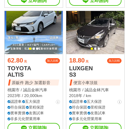
立即諮詢
立即諮詢
62.80
18.80
加入比較
加入比較
萬
萬
TOYOTA
LUXGEN
ALTIS
S3
原鈑件 跑少 加選影音
便宜小車頂規
桃園市 /
誠品金林汽車
桃園市 /
誠品金林汽車
2023年 / 20,000km
2018年 / km
認證車
五大保證
認證車
五大保證
符合保固
里程保證
符合保固
里程保證
實車實價
友善試車
實車實價
友善試車
非多元化營業用車
非多元化營業用車
立即諮詢
立即諮詢