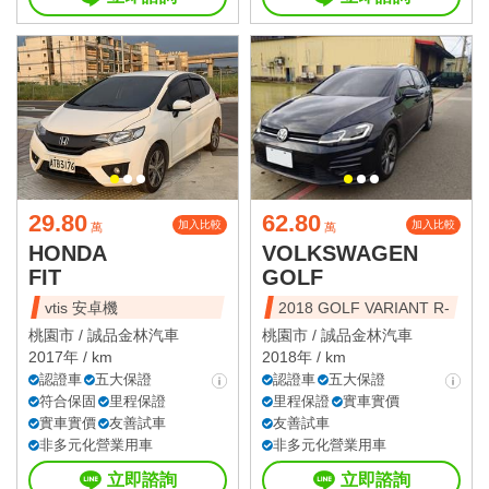
29.80
62.80
加入比較
加入比較
萬
萬
HONDA
VOLKSWAGEN
FIT
GOLF
vtis 安卓機
2018 GOLF VARIANT R-
桃園市 /
誠品金林汽車
桃園市 /
誠品金林汽車
2017年 / km
2018年 / km
認證車
五大保證
認證車
五大保證
符合保固
里程保證
里程保證
實車實價
實車實價
友善試車
友善試車
非多元化營業用車
非多元化營業用車
立即諮詢
立即諮詢