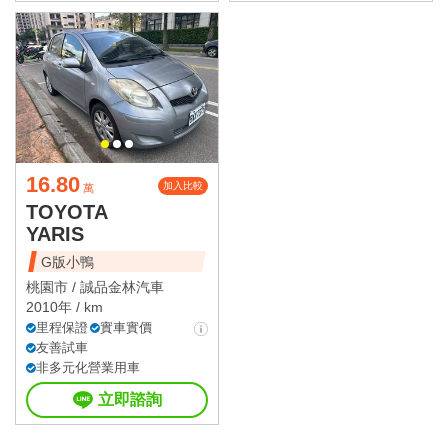
16.80
加入比較
萬
TOYOTA
YARIS
G版小鴨
桃園市 /
誠品金林汽車
2010年 / km
里程保證
實車實價
友善試車
非多元化營業用車
立即諮詢