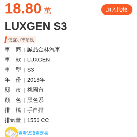
18.80
加入比較
萬
LUXGEN S3
便宜小車頂規
車 商
誠品金林汽車
|
車 款
LUXGEN
|
車 型
S3
|
年 份
2018年
|
縣 市
桃園市
|
顏 色
黑色系
|
排 檔
手自排
|
排氣量
1556 CC
|
查看認證查定書