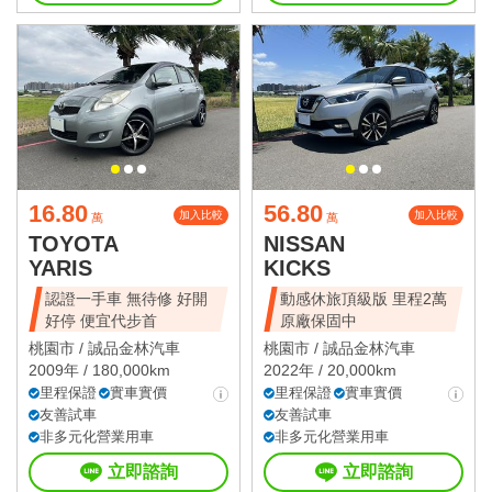
16.80
56.80
加入比較
加入比較
萬
萬
TOYOTA
NISSAN
YARIS
KICKS
認證一手車 無待修 好開
動感休旅頂級版 里程2萬
好停 便宜代步首
原廠保固中
桃園市 /
誠品金林汽車
桃園市 /
誠品金林汽車
2009年 / 180,000km
2022年 / 20,000km
里程保證
實車實價
里程保證
實車實價
友善試車
友善試車
非多元化營業用車
非多元化營業用車
立即諮詢
立即諮詢