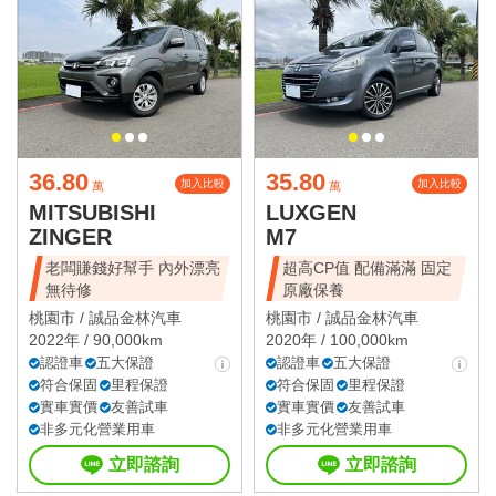
36.80
35.80
加入比較
加入比較
萬
萬
MITSUBISHI
LUXGEN
ZINGER
M7
老闆賺錢好幫手 內外漂亮
超高CP值 配備滿滿 固定
無待修
原廠保養
桃園市 /
誠品金林汽車
桃園市 /
誠品金林汽車
2022年 / 90,000km
2020年 / 100,000km
認證車
五大保證
認證車
五大保證
符合保固
里程保證
符合保固
里程保證
實車實價
友善試車
實車實價
友善試車
非多元化營業用車
非多元化營業用車
立即諮詢
立即諮詢