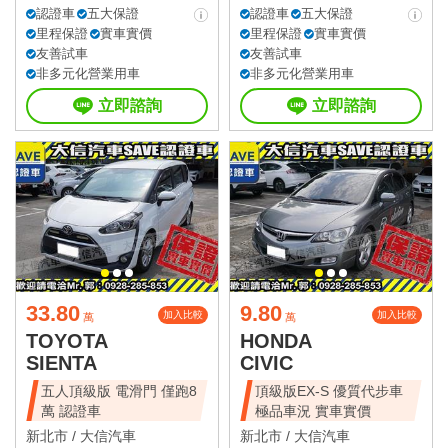
認證車
五大保證
認證車
五大保證
里程保證
實車實價
里程保證
實車實價
友善試車
友善試車
非多元化營業用車
非多元化營業用車
立即諮詢
立即諮詢
33.80
9.80
加入比較
加入比較
萬
萬
TOYOTA
HONDA
SIENTA
CIVIC
五人頂級版 電滑門 僅跑8
頂級版EX-S 優質代步車
萬 認證車
極品車況 實車實價
新北市 /
大信汽車
新北市 /
大信汽車