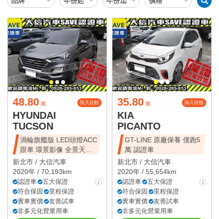
48.80
35.80
加入比較
加入比較
萬
萬
HYUNDAI
KIA
TUCSON
PICANTO
渦輪旗艦版 LED頭燈ACC
GT-LINE 原廠保養 僅跑5
跟車 環景影像 全景天窗
萬 認證車
電尾門
新北市 /
大信汽車
新北市 /
大信汽車
2020年 / 70,193km
2020年 / 55,654km
認證車
五大保證
認證車
五大保證
符合保固
里程保證
符合保固
里程保證
實車實價
友善試車
實車實價
友善試車
非多元化營業用車
非多元化營業用車