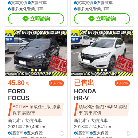
實車實價
友善試車
實車實價
友善試車
非多元化營業用車
非多元化營業用車
立即諮詢
立即諮詢
45.80
已售出
加入比較
加入比較
萬
FORD
HONDA
FOCUS
HR-V
ACTIVE 頂級任性版 原廠
頂級S版 僅跑7萬KM 認證
保養 認證車
車 實車實價
新北市 /
大信汽車
新北市 /
大信汽車
2021年 / 80,490km
2018年 / 74,541km
認證車
五大保證
認證車
五大保證