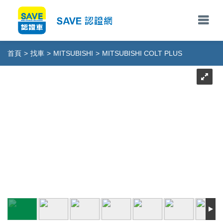
首頁
>
找車
>
MITSUBISHI
>
MITSUBISHI COLT PLUS