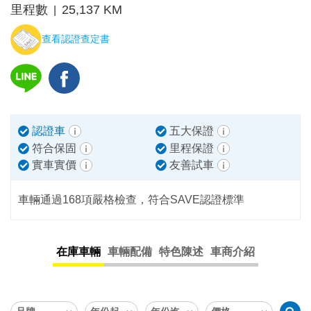
里程數
25,137 KM
|
查看認證查定書
認證車
五大保證
符合保固
里程保證
實車實價
友善試車
車輛通過168項嚴格檢查，符合SAVE認證標準
在庫車輛
車輛配備
特色陳述
車商介紹