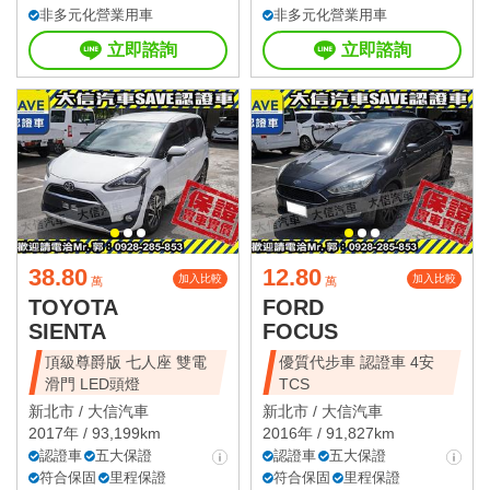
非多元化營業用車
非多元化營業用車
立即諮詢
立即諮詢
38.80
12.80
加入比較
加入比較
萬
萬
TOYOTA
FORD
SIENTA
FOCUS
頂級尊爵版 七人座 雙電
優質代步車 認證車 4安
滑門 LED頭燈
TCS
新北市 /
大信汽車
新北市 /
大信汽車
2017年 / 93,199km
2016年 / 91,827km
認證車
五大保證
認證車
五大保證
符合保固
里程保證
符合保固
里程保證