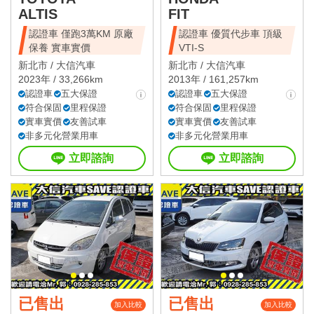
ALTIS
FIT
認證車 僅跑3萬KM 原廠
認證車 優質代步車 頂級
保養 實車實價
VTI-S
新北市 /
大信汽車
新北市 /
大信汽車
2023年 / 33,266km
2013年 / 161,257km
認證車
五大保證
認證車
五大保證
符合保固
里程保證
符合保固
里程保證
實車實價
友善試車
實車實價
友善試車
非多元化營業用車
非多元化營業用車
立即諮詢
立即諮詢
已售出
已售出
加入比較
加入比較