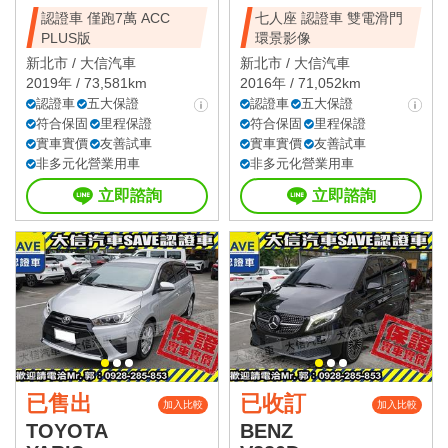
認證車 僅跑7萬 ACC
七人座 認證車 雙電滑門
PLUS版
環景影像
新北市 /
大信汽車
新北市 /
大信汽車
2019年 / 73,581km
2016年 / 71,052km
認證車
五大保證
認證車
五大保證
符合保固
里程保證
符合保固
里程保證
實車實價
友善試車
實車實價
友善試車
非多元化營業用車
非多元化營業用車
立即諮詢
立即諮詢
已售出
已收訂
加入比較
加入比較
TOYOTA
BENZ