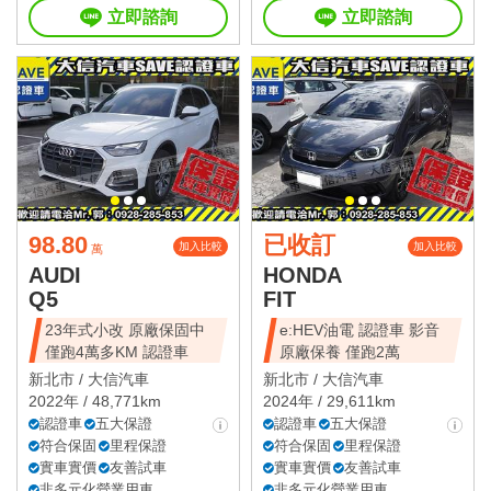
立即諮詢
立即諮詢
98.80
已收訂
加入比較
加入比較
萬
AUDI
HONDA
Q5
FIT
23年式小改 原廠保固中
e:HEV油電 認證車 影音
僅跑4萬多KM 認證車
原廠保養 僅跑2萬
新北市 /
大信汽車
新北市 /
大信汽車
2022年 / 48,771km
2024年 / 29,611km
認證車
五大保證
認證車
五大保證
符合保固
里程保證
符合保固
里程保證
實車實價
友善試車
實車實價
友善試車
非多元化營業用車
非多元化營業用車