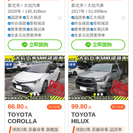
新北市 /
大信汽車
新北市 /
大信汽車
2020年 / 145,428km
2017年 / 51,699km
認證車
五大保證
認證車
五大保證
符合保固
里程保證
符合保固
里程保證
實車實價
友善試車
實車實價
友善試車
非多元化營業用車
非多元化營業用車
立即諮詢
立即諮詢
66.80
99.80
加入比較
加入比較
萬
萬
TOYOTA
TOYOTA
COROLLA
HILUX
僅跑3萬 原廠保養 旗艦版
僅跑2萬 原廠保養 認證車