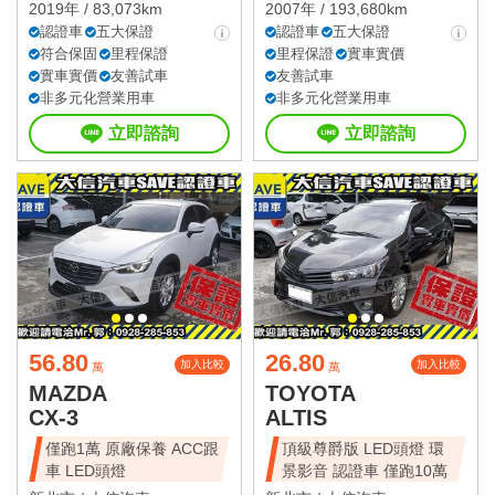
2019年 / 83,073km
2007年 / 193,680km
認證車
五大保證
認證車
五大保證
符合保固
里程保證
里程保證
實車實價
實車實價
友善試車
友善試車
非多元化營業用車
非多元化營業用車
立即諮詢
立即諮詢
56.80
26.80
加入比較
加入比較
萬
萬
MAZDA
TOYOTA
CX-3
ALTIS
僅跑1萬 原廠保養 ACC跟
頂級尊爵版 LED頭燈 環
車 LED頭燈
景影音 認證車 僅跑10萬