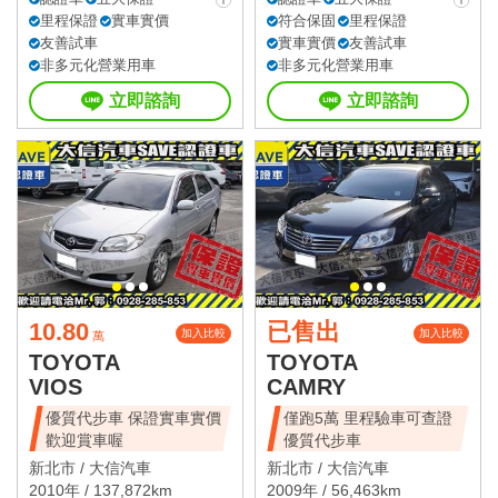
里程保證
實車實價
符合保固
里程保證
友善試車
實車實價
友善試車
非多元化營業用車
非多元化營業用車
立即諮詢
立即諮詢
10.80
已售出
加入比較
加入比較
萬
TOYOTA
TOYOTA
VIOS
CAMRY
優質代步車 保證實車實價
僅跑5萬 里程驗車可查證
歡迎賞車喔
優質代步車
新北市 /
大信汽車
新北市 /
大信汽車
2010年 / 137,872km
2009年 / 56,463km