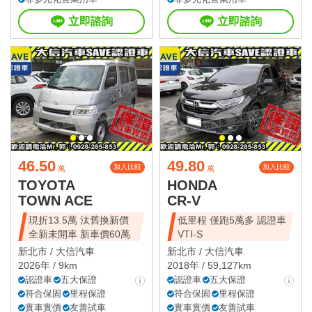
立即諮詢
立即諮詢
46.50
49.80
加入比較
加入比較
萬
萬
TOYOTA
HONDA
TOWN ACE
CR-V
現折13.5萬 汰舊換新價
低里程 僅跑5萬多 認證車
全新未開車 新車價60萬
VTI-S
新北市 /
大信汽車
新北市 /
大信汽車
2026年 / 9km
2018年 / 59,127km
認證車
五大保證
認證車
五大保證
符合保固
里程保證
符合保固
里程保證
實車實價
友善試車
實車實價
友善試車