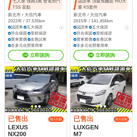
七人座 僅跑3萬 雙電滑門
認證車 頂級免鑰匙 HID天
TSS 盲點
窗 KS套件
新北市 /
大信汽車
新北市 /
大信汽車
2022年 / 37,535km
2015年 / 141,456km
認證車
五大保證
認證車
五大保證
符合保固
里程保證
符合保固
里程保證
實車實價
友善試車
實車實價
友善試車
非多元化營業用車
非多元化營業用車
立即諮詢
立即諮詢
已售出
已售出
加入比較
加入比較
LEXUS
LUXGEN
NX200
M7