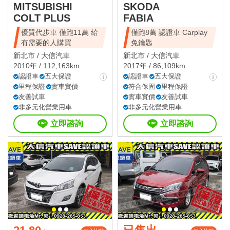
MITSUBISHI
SKODA
COLT PLUS
FABIA
優質代步車 僅跑11萬 給
僅跑8萬 認證車 Carplay
有需要的人購買
免鑰匙
新北市 /
大信汽車
新北市 /
大信汽車
2010年 / 112,163km
2017年 / 86,109km
認證車
五大保證
認證車
五大保證
里程保證
實車實價
符合保固
里程保證
友善試車
實車實價
友善試車
非多元化營業用車
非多元化營業用車
立即諮詢
立即諮詢