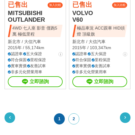
已售出
已售出
加入比較
加入比較
MITSUBISHI
VOLVO
OUTLANDER
V60
4WD 七人座 影音 僅跑5
極品車況 ACC跟車 HID頭
萬 極低里程
燈 頂級旗
新北市 /
大信汽車
新北市 /
大信汽車
2015年 / 55,174km
2015年 / 103,347km
認證車
五大保證
認證車
五大保證
符合保固
里程保證
符合保固
里程保證
實車實價
友善試車
實車實價
友善試車
非多元化營業用車
非多元化營業用車
立即諮詢
立即諮詢
1
2