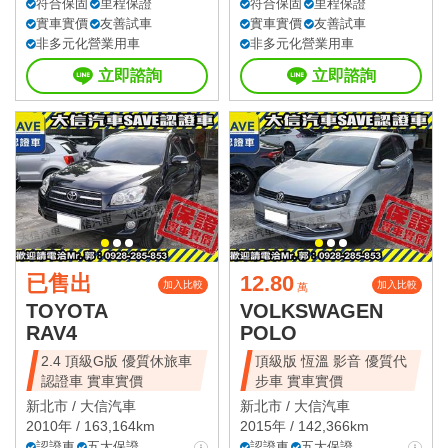
符合保固
里程保證
符合保固
里程保證
實車實價
友善試車
實車實價
友善試車
非多元化營業用車
非多元化營業用車
立即諮詢
立即諮詢
已售出
12.80
加入比較
加入比較
萬
TOYOTA
VOLKSWAGEN
RAV4
POLO
2.4 頂級G版 優質休旅車
頂級版 恆溫 影音 優質代
認證車 實車實價
步車 實車實價
新北市 /
大信汽車
新北市 /
大信汽車
2010年 / 163,164km
2015年 / 142,366km
認證車
五大保證
認證車
五大保證