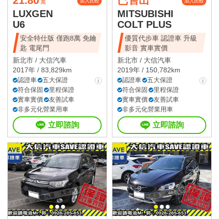
21.80
已售出
加入比較
加入比較
萬
LUXGEN
MITSUBISHI
U6
COLT PLUS
安全特仕版 僅跑8萬 免鑰
優質代步車 認證車 升級
匙 電尾門
影音 實車實價
新北市 /
大信汽車
新北市 /
大信汽車
2017年 / 83,829km
2019年 / 150,782km
認證車
五大保證
認證車
五大保證
符合保固
里程保證
符合保固
里程保證
實車實價
友善試車
實車實價
友善試車
非多元化營業用車
非多元化營業用車
立即諮詢
立即諮詢