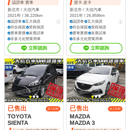
認證車 實車
貨卡 皮卡
新北市 /
大信汽車
新北市 /
大信汽車
2021年 / 36,220km
2021年 / 26,858km
認證車
五大保證
認證車
五大保證
符合保固
里程保證
符合保固
里程保證
實車實價
友善試車
實車實價
友善試車
非多元化營業用車
非多元化營業用車
立即諮詢
立即諮詢
已售出
已售出
加入比較
加入比較
TOYOTA
MAZDA
SIENTA
MAZDA 3