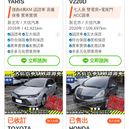
YARIS
V220D
僅跑4萬KM 認證車 原廠
七人座 雙電滑+電尾門
保養 實車實價
ACC跟車
新北市 /
大信汽車
新北市 /
大信汽車
2016年 / 41,621km
2020年 / 106,697km
認證車
五大保證
認證車
五大保證
符合保固
里程保證
符合保固
里程保證
實車實價
友善試車
實車實價
友善試車
非多元化營業用車
非多元化營業用車
立即諮詢
立即諮詢
已收訂
已售出
加入比較
加入比較
TOYOTA
HONDA