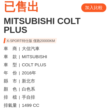
已售出
加入比較
MITSUBISHI COLT
PLUS
X-SPORT特仕版 僅跑20000KM
車 商
大信汽車
|
車 款
MITSUBISHI
|
車 型
COLT PLUS
|
年 份
2016年
|
縣 市
新北市
|
顏 色
白色系
|
排 檔
手自排
|
排氣量
1499 CC
|