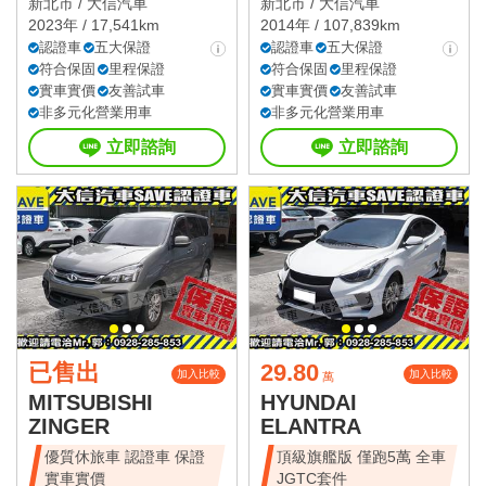
新北市 /
大信汽車
新北市 /
大信汽車
2023年 / 17,541km
2014年 / 107,839km
認證車
五大保證
認證車
五大保證
符合保固
里程保證
符合保固
里程保證
實車實價
友善試車
實車實價
友善試車
非多元化營業用車
非多元化營業用車
立即諮詢
立即諮詢
已售出
29.80
加入比較
加入比較
萬
MITSUBISHI
HYUNDAI
ZINGER
ELANTRA
優質休旅車 認證車 保證
頂級旗艦版 僅跑5萬 全車
實車實價
JGTC套件