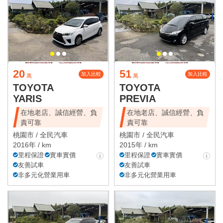
20
51
加入比較
加入比較
萬
萬
TOYOTA
TOYOTA
YARIS
PREVIA
在地老店、誠信經營、負
在地老店、誠信經營、負
責可靠
責可靠
桃園市 /
全民汽車
桃園市 /
全民汽車
2016年 / km
2015年 / km
里程保證
實車實價
里程保證
實車實價
友善試車
友善試車
非多元化營業用車
非多元化營業用車