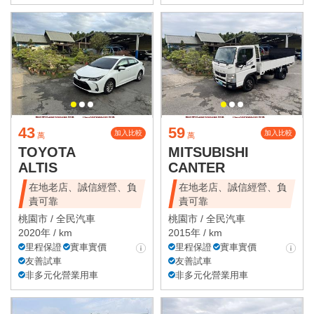
43
59
加入比較
加入比較
萬
萬
TOYOTA
MITSUBISHI
ALTIS
CANTER
在地老店、誠信經營、負
在地老店、誠信經營、負
責可靠
責可靠
桃園市 /
全民汽車
桃園市 /
全民汽車
2020年 / km
2015年 / km
里程保證
實車實價
里程保證
實車實價
友善試車
友善試車
非多元化營業用車
非多元化營業用車