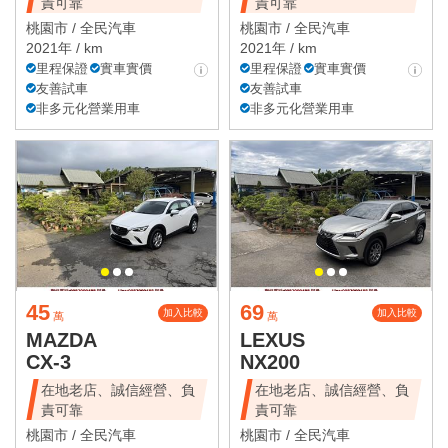
責可靠
責可靠
桃園市 /
全民汽車
桃園市 /
全民汽車
2021年 / km
2021年 / km
里程保證
實車實價
里程保證
實車實價
友善試車
友善試車
非多元化營業用車
非多元化營業用車
45
69
加入比較
加入比較
萬
萬
MAZDA
LEXUS
CX-3
NX200
在地老店、誠信經營、負
在地老店、誠信經營、負
責可靠
責可靠
桃園市 /
全民汽車
桃園市 /
全民汽車