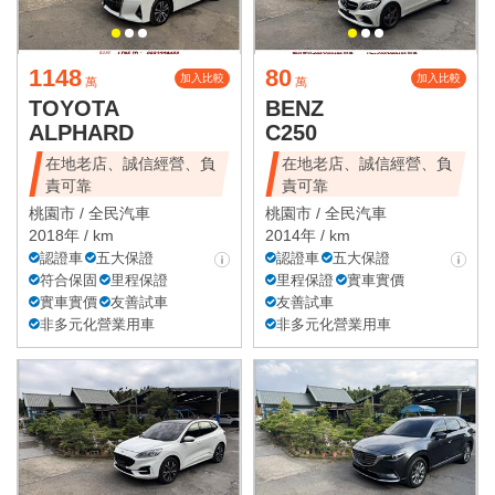
1148
80
加入比較
加入比較
萬
萬
TOYOTA
BENZ
ALPHARD
C250
在地老店、誠信經營、負
在地老店、誠信經營、負
責可靠
責可靠
桃園市 /
全民汽車
桃園市 /
全民汽車
2018年 / km
2014年 / km
認證車
五大保證
認證車
五大保證
符合保固
里程保證
里程保證
實車實價
實車實價
友善試車
友善試車
非多元化營業用車
非多元化營業用車