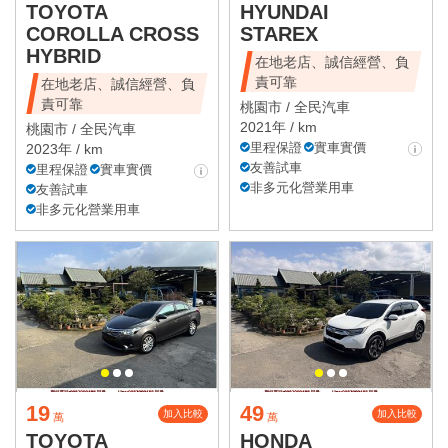
TOYOTA
HYUNDAI
COROLLA CROSS
STAREX
HYBRID
在地老店、誠信經營、負
責可靠
在地老店、誠信經營、負
責可靠
桃園市 /
全民汽車
2021年 / km
桃園市 /
全民汽車
里程保證
實車實價
2023年 / km
友善試車
里程保證
實車實價
非多元化營業用車
友善試車
非多元化營業用車
19
49
加入比較
加入比較
萬
萬
TOYOTA
HONDA