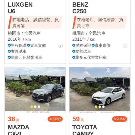
LUXGEN
BENZ
U6
C250
在地老店、誠信經營、負
在地老店、誠信經營、負
責可靠
責可靠
桃園市 /
全民汽車
桃園市 /
全民汽車
2016年 / km
2011年 / km
里程保證
實車實價
里程保證
實車實價
友善試車
友善試車
非多元化營業用車
非多元化營業用車
38
59
加入比較
加入比較
萬
萬
MAZDA
TOYOTA
CX-9
CAMRY