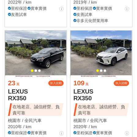
2022年 / km
2019年 / km
里程保證
實車實價
里程保證
實車實價
友善試車
友善試車
非多元化營業用車
23
109
加入比較
加入比較
萬
萬
LEXUS
LEXUS
RX350
RX350
在地老店、誠信經營、負
在地老店、誠信經營、負
責可靠
責可靠
桃園市 /
全民汽車
桃園市 /
全民汽車
2010年 / km
2020年 / km
里程保證
實車實價
里程保證
實車實價