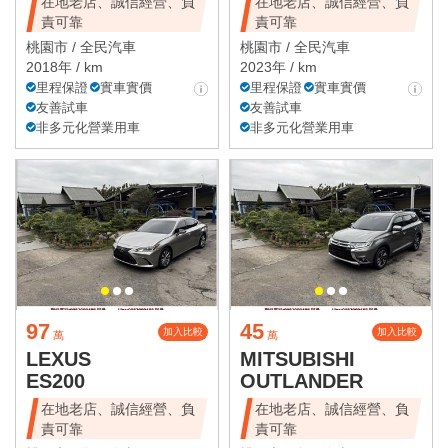
在地老店、誠信經營、負
在地老店、誠信經營、負
責可靠
責可靠
桃園市 /
全民汽車
桃園市 /
全民汽車
2018年 / km
2023年 / km
里程保證
實車實價
里程保證
實車實價
友善試車
友善試車
非多元化營業用車
非多元化營業用車
97
45
加入比較
加入比較
萬
萬
LEXUS
MITSUBISHI
ES200
OUTLANDER
在地老店、誠信經營、負
在地老店、誠信經營、負
責可靠
責可靠