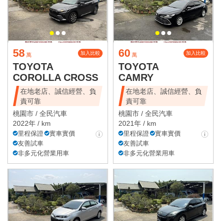
58
60
加入比較
加入比較
萬
萬
TOYOTA
TOYOTA
COROLLA CROSS
CAMRY
在地老店、誠信經營、負
在地老店、誠信經營、負
責可靠
責可靠
桃園市 /
全民汽車
桃園市 /
全民汽車
2022年 / km
2021年 / km
里程保證
實車實價
里程保證
實車實價
友善試車
友善試車
非多元化營業用車
非多元化營業用車