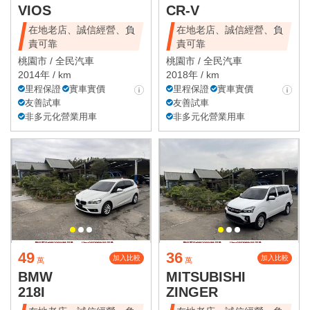
VIOS
CR-V
在地老店、誠信經營、負
在地老店、誠信經營、負
責可靠
責可靠
桃園市 /
全民汽車
桃園市 /
全民汽車
2014年 / km
2018年 / km
里程保證
實車實價
里程保證
實車實價
友善試車
友善試車
非多元化營業用車
非多元化營業用車
49
36
加入比較
加入比較
萬
萬
BMW
MITSUBISHI
218I
ZINGER