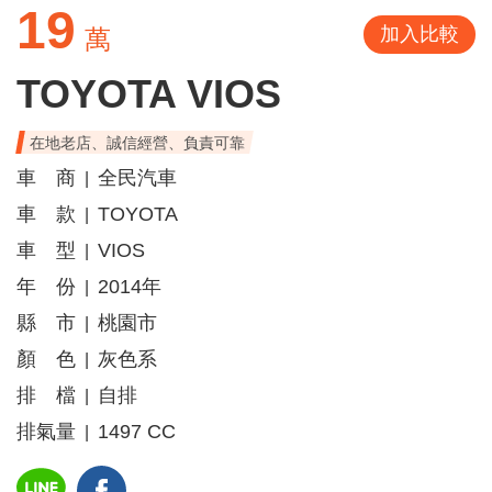
19
加入比較
萬
TOYOTA VIOS
在地老店、誠信經營、負責可靠
車 商
全民汽車
|
車 款
TOYOTA
|
車 型
VIOS
|
年 份
2014年
|
縣 市
桃園市
|
顏 色
灰色系
|
排 檔
自排
|
排氣量
1497 CC
|