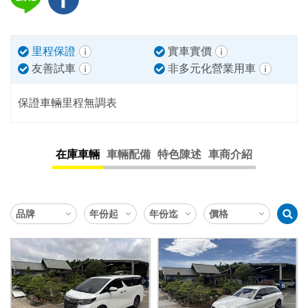
里程保證
實車實價
友善試車
非多元化營業用車
保證車輛里程無調表
在庫車輛
車輛配備
特色陳述
車商介紹