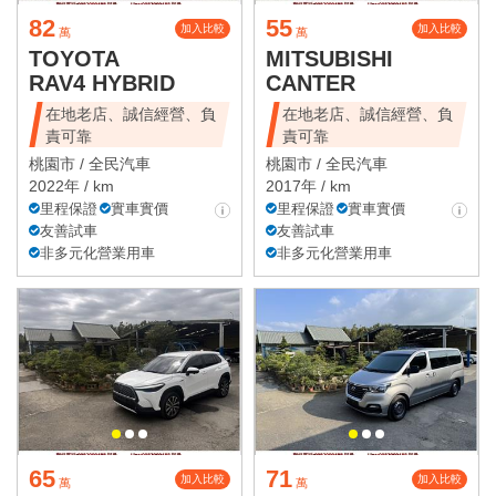
82
55
加入比較
加入比較
萬
萬
TOYOTA
MITSUBISHI
RAV4 HYBRID
CANTER
在地老店、誠信經營、負
在地老店、誠信經營、負
責可靠
責可靠
桃園市 /
全民汽車
桃園市 /
全民汽車
2022年 / km
2017年 / km
里程保證
實車實價
里程保證
實車實價
友善試車
友善試車
非多元化營業用車
非多元化營業用車
65
71
加入比較
加入比較
萬
萬