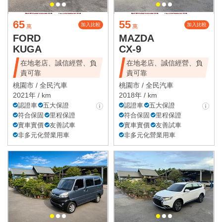
65
55
加入比較
加入比較
萬
萬
FORD
MAZDA
KUGA
CX-9
在地老店、誠信經營、負
在地老店、誠信經營、負
責可靠
責可靠
桃園市 /
全民汽車
桃園市 /
全民汽車
2021年 / km
2018年 / km
認證車
五大保證
認證車
五大保證
符合保固
里程保證
符合保固
里程保證
實車實價
友善試車
實車實價
友善試車
非多元化營業用車
非多元化營業用車