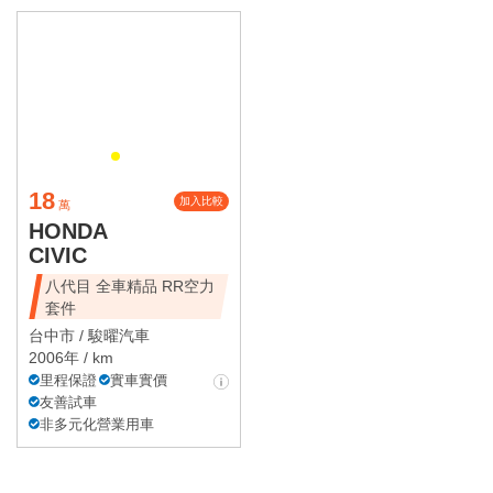
18
加入比較
萬
HONDA
CIVIC
八代目 全車精品 RR空力
套件
台中市 /
駿曜汽車
2006年 / km
里程保證
實車實價
友善試車
非多元化營業用車