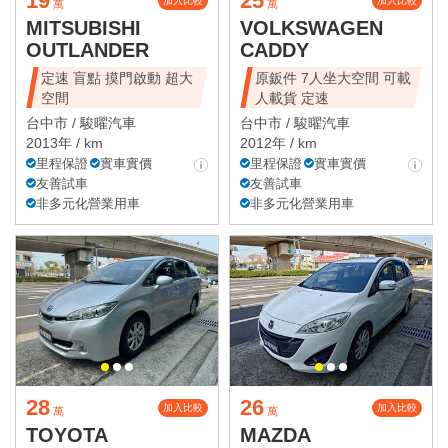
19
25
加入比較
加入比較
萬
萬
MITSUBISHI
VOLKSWAGEN
OUTLANDER
CADDY
定速 盲點 摸門啟動 超大
原鈑件 7人坐大空間 可載
空間
人載貨 定速
台中市 /
駿曜汽車
台中市 /
駿曜汽車
2013年 / km
2012年 / km
里程保證
實車實價
里程保證
實車實價
友善試車
友善試車
非多元化營業用車
非多元化營業用車
28
26
加入比較
加入比較
萬
萬
TOYOTA
MAZDA