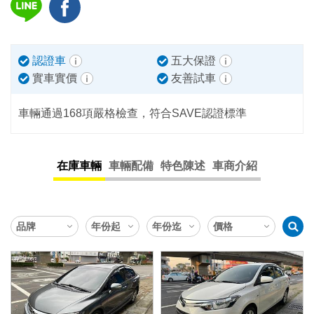
認證車
五大保證
實車實價
友善試車
車輛通過168項嚴格檢查，符合SAVE認證標準
在庫車輛
車輛配備
特色陳述
車商介紹