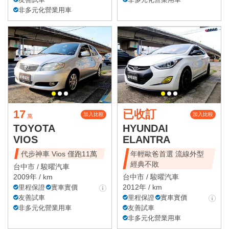
非多元化營業用車
17
已收訂
加入比較
加入比較
萬
TOYOTA
HYUNDAI
VIOS
ELANTRA
代步神車 Vios 僅跑11萬
年輕歐爸首選 流線外型
經典不敗
台中市 /
駿曜汽車
2009年 / km
台中市 /
駿曜汽車
2012年 / km
里程保證
實車實價
友善試車
里程保證
實車實價
非多元化營業用車
友善試車
非多元化營業用車