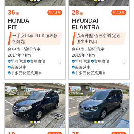
36
28
加入比較
加入比較
萬
萬
HONDA
HYUNDAI
FIT
ELANTRA
一手女用車 FITＳ頂級款
流線外型 恆溫空調 定速
免鑰匙
後坐出風口
台中市 /
駿曜汽車
台中市 /
駿曜汽車
2017年 / km
2015年 / km
里程保證
實車實價
里程保證
實車實價
友善試車
友善試車
非多元化營業用車
非多元化營業用車