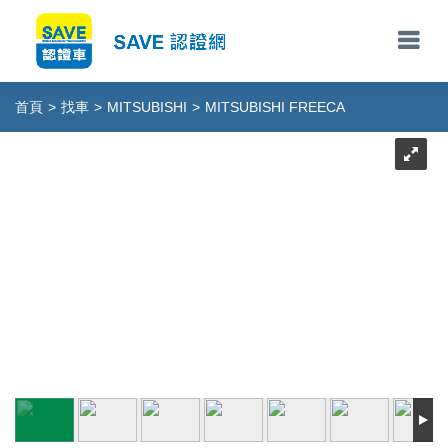
首頁
>
找車
>
MITSUBISHI
>
MITSUBISHI FREECA