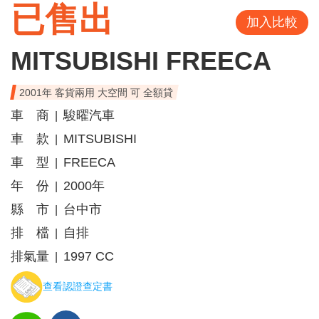
已售出
加入比較
MITSUBISHI FREECA
2001年 客貨兩用 大空間 可 全額貸
車 商
駿曜汽車
|
車 款
MITSUBISHI
|
車 型
FREECA
|
年 份
2000年
|
縣 市
台中市
|
排 檔
自排
|
排氣量
1997 CC
|
查看認證查定書