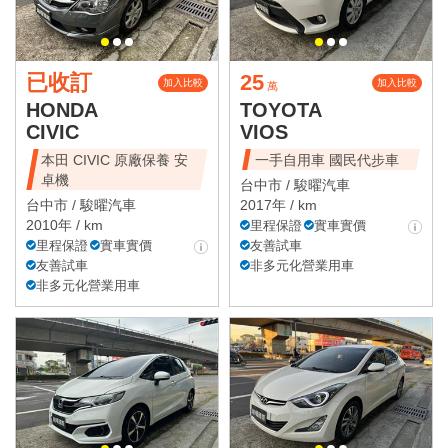
已收訂
25
加入比較
加入比較
萬
HONDA
TOYOTA
CIVIC
VIOS
本田 CIVIC 原廠保養 安
一手自用車 國民代步車
卓機
台中市 /
駿曜汽車
台中市 /
駿曜汽車
2017年 / km
2010年 / km
里程保證
實車實價
里程保證
實車實價
友善試車
友善試車
非多元化營業用車
非多元化營業用車