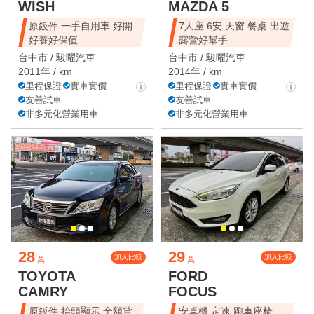
WISH
MAZDA 5
原鈑件 一手自用車 好開
7人座 6安 天窗 餐桌 出遊
好養好保值
露營好幫手
台中市 /
駿曜汽車
台中市 /
駿曜汽車
2011年 / km
2014年 / km
里程保證
實車實價
里程保證
實車實價
友善試車
友善試車
非多元化營業用車
非多元化營業用車
28
29
加入比較
加入比較
萬
萬
TOYOTA
FORD
CAMRY
FOCUS
原鈑件 抬頭顯示 全額貸
安卓機 定速 跑車座椅