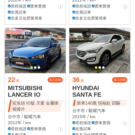
里程保證
實車實價
里程保證
實車實價
友善試車
友善試車
非多元化營業用車
非多元化營業用車
22
36
加入比較
加入比較
萬
萬
MITSUBISHI
HYUNDAI
LANCER IO
SANTA FE
鯊魚頭 IO版 天窗 金屬換
新車140萬 領袖款 四驅
檔撥片
台中市 /
駿曜汽車
台中市 /
駿曜汽車
2015年 / km
2012年 / km
里程保證
實車實價
里程保證
實車實價
友善試車
友善試車
非多元化營業用車