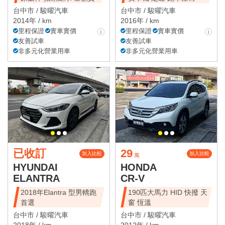
台中市 /
駿曜汽車
台中市 /
駿曜汽車
2014年 / km
2016年 / km
里程保證
實車實價
里程保證
實車實價
友善試車
友善試車
非多元化營業用車
非多元化營業用車
已收訂
29
加入比較
加入比較
萬
HYUNDAI
HONDA
ELANTRA
CR-V
2018年Elantra 型男轎跑
190匹大馬力 HID 快撥 天
首選
窗 恆溫
台中市 /
駿曜汽車
台中市 /
駿曜汽車
2018年 / km
2012年 / km