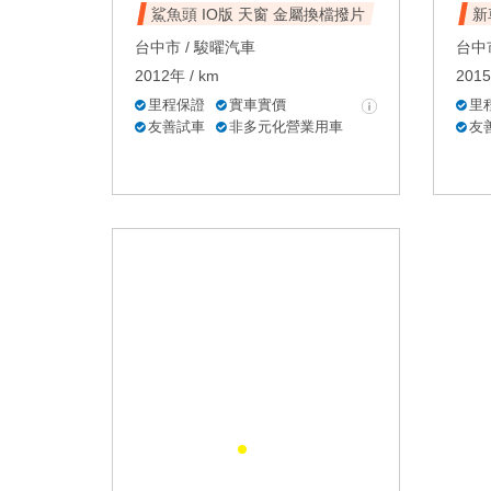
鯊魚頭 IO版 天窗 金屬換檔撥片
新
台中市 /
駿曜汽車
台中市
2012年 / km
2015
里程保證
實車實價
里
友善試車
非多元化營業用車
友