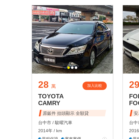
28
2
加入比較
萬
TOYOTA
FO
CAMRY
FO
原鈑件 抬頭顯示 全額貸
安
台中市 /
駿曜汽車
台中市
2014年 / km
2016
里程保證
實車實價
里