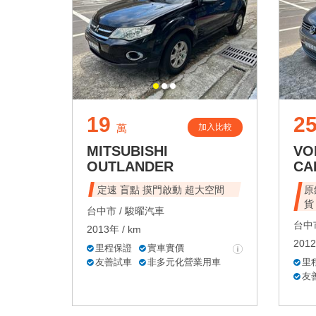
19
2
加入比較
萬
MITSUBISHI
VO
OUTLANDER
CA
定速 盲點 摸門啟動 超大空間
原
貨
台中市 /
駿曜汽車
台中市
2013年 / km
2012
里程保證
實車實價
友善試車
非多元化營業用車
里
友