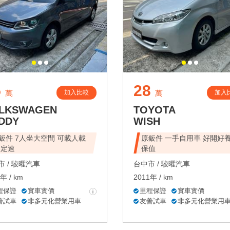
5
28
加入比較
加入
萬
萬
LKSWAGEN
TOYOTA
DDY
WISH
鈑件 7人坐大空間 可載人載
原鈑件 一手自用車 好開好養好
 定速
保值
 /
駿曜汽車
台中市 /
駿曜汽車
年 / km
2011年 / km
程保證
實車實價
里程保證
實車實價
善試車
非多元化營業用車
友善試車
非多元化營業用