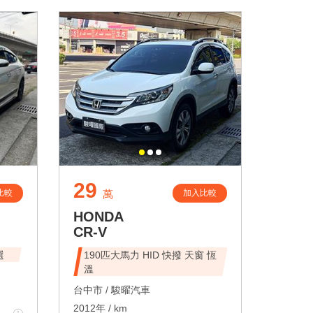
29
比較
加入比較
萬
HONDA
CR-V
選
190匹大馬力 HID 快撥 天窗 恆
溫
台中市 /
駿曜汽車
2012年 / km