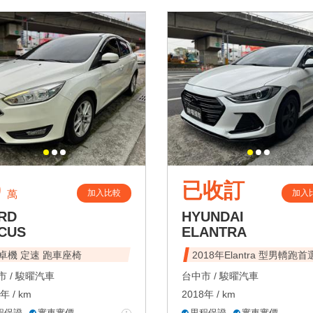
9
已收訂
加入比較
加入
萬
RD
HYUNDAI
CUS
ELANTRA
卓機 定速 跑車座椅
2018年Elantra 型男轎跑首
 /
駿曜汽車
台中市 /
駿曜汽車
年 / km
2018年 / km
程保證
實車實價
里程保證
實車實價