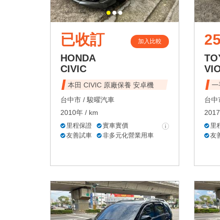
已收訂
2
加入比較
HONDA
TO
CIVIC
VI
本田 CIVIC 原廠保養 安卓機
一
台中市 /
駿曜汽車
台中市
2010年 / km
2017
里程保證
實車實價
里
友善試車
非多元化營業用車
友