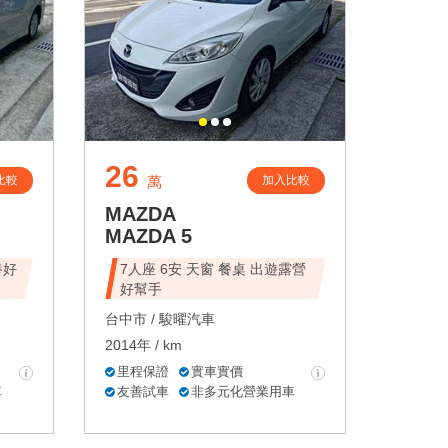
26
比較
加入比較
萬
MAZDA
MAZDA 5
7人座 6安 天窗 餐桌 出遊露營
好幫手
台中市 /
駿曜汽車
2014年 / km
里程保證
實車實價
車
友善試車
非多元化營業用車