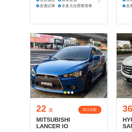
友善試車
非多元化營業用車
友
22
3
加入比較
萬
MITSUBISHI
HY
LANCER IO
SA