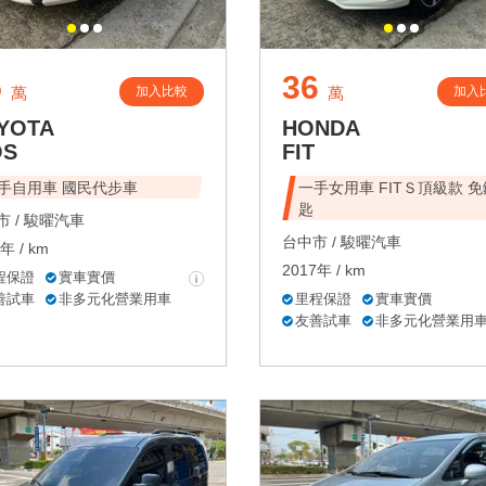
5
36
加入比較
加入
萬
萬
YOTA
HONDA
OS
FIT
手自用車 國民代步車
一手女用車 FITＳ頂級款 免
匙
 /
駿曜汽車
台中市 /
駿曜汽車
年 / km
2017年 / km
程保證
實車實價
善試車
非多元化營業用車
里程保證
實車實價
友善試車
非多元化營業用