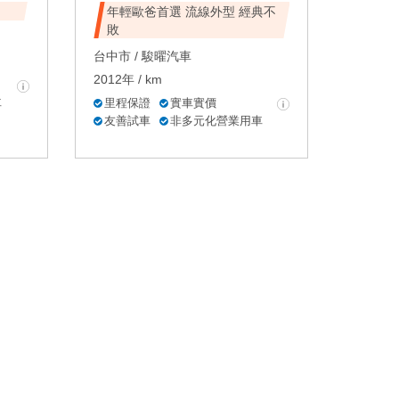
年輕歐爸首選 流線外型 經典不
敗
台中市 /
駿曜汽車
2012年 / km
車
里程保證
實車實價
友善試車
非多元化營業用車