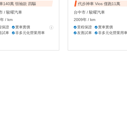
車140萬 領袖款 四驅
代步神車 Vios 僅跑11萬
 /
駿曜汽車
台中市 /
駿曜汽車
年 / km
2009年 / km
程保證
實車實價
里程保證
實車實價
善試車
非多元化營業用車
友善試車
非多元化營業用