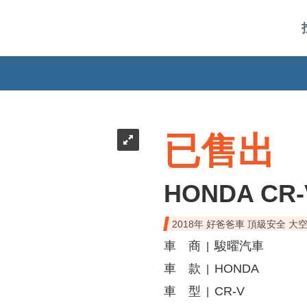
已售出
HONDA CR-
2018年 好爸爸車 頂級安全 大
車 商
駿曜汽車
|
車 款
HONDA
|
車 型
CR-V
|