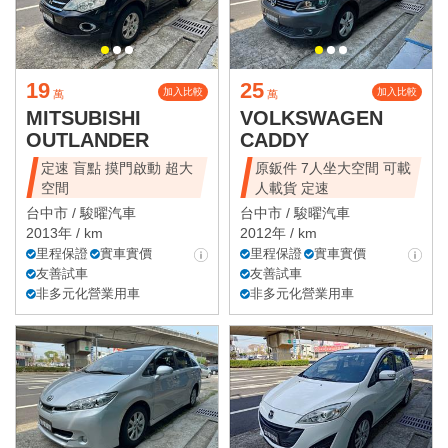
19
25
加入比較
加入比較
萬
萬
MITSUBISHI
VOLKSWAGEN
OUTLANDER
CADDY
定速 盲點 摸門啟動 超大
原鈑件 7人坐大空間 可載
空間
人載貨 定速
台中市 /
駿曜汽車
台中市 /
駿曜汽車
2013年 / km
2012年 / km
里程保證
實車實價
里程保證
實車實價
友善試車
友善試車
非多元化營業用車
非多元化營業用車