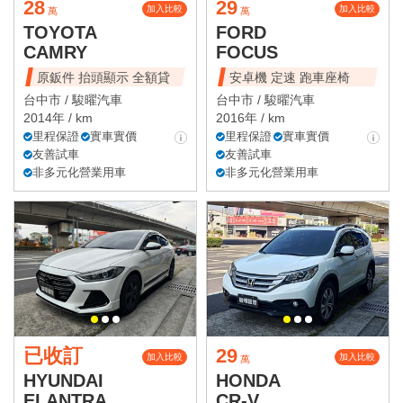
28
29
加入比較
加入比較
萬
萬
TOYOTA
FORD
CAMRY
FOCUS
原鈑件 抬頭顯示 全額貸
安卓機 定速 跑車座椅
台中市 /
駿曜汽車
台中市 /
駿曜汽車
2014年 / km
2016年 / km
里程保證
實車實價
里程保證
實車實價
友善試車
友善試車
非多元化營業用車
非多元化營業用車
已收訂
29
加入比較
加入比較
萬
HYUNDAI
HONDA
ELANTRA
CR-V