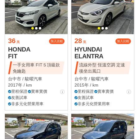
36
28
加入比較
加入比較
萬
萬
HONDA
HYUNDAI
FIT
ELANTRA
一手女用車 FITＳ頂級款
流線外型 恆溫空調 定速
免鑰匙
後坐出風口
台中市 /
駿曜汽車
台中市 /
駿曜汽車
2017年 / km
2015年 / km
里程保證
實車實價
里程保證
實車實價
友善試車
友善試車
非多元化營業用車
非多元化營業用車