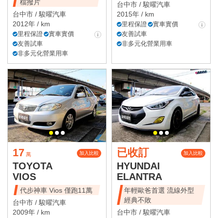
檔撥片
台中市 /
駿曜汽車
台中市 /
駿曜汽車
2015年 / km
2012年 / km
里程保證
實車實價
里程保證
實車實價
友善試車
友善試車
非多元化營業用車
非多元化營業用車
17
已收訂
加入比較
加入比較
萬
TOYOTA
HYUNDAI
VIOS
ELANTRA
代步神車 Vios 僅跑11萬
年輕歐爸首選 流線外型
經典不敗
台中市 /
駿曜汽車
2009年 / km
台中市 /
駿曜汽車