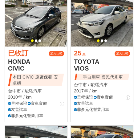
已收訂
25
加入比較
加入比較
萬
HONDA
TOYOTA
CIVIC
VIOS
本田 CIVIC 原廠保養 安
一手自用車 國民代步車
卓機
台中市 /
駿曜汽車
台中市 /
駿曜汽車
2017年 / km
2010年 / km
里程保證
實車實價
里程保證
實車實價
友善試車
友善試車
非多元化營業用車
非多元化營業用車