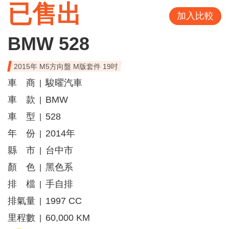
已售出
加入比較
BMW 528
2015年 M5方向盤 M版套件 19吋
車 商
駿曜汽車
|
車 款
BMW
|
車 型
528
|
年 份
2014年
|
縣 市
台中市
|
顏 色
黑色系
|
排 檔
手自排
|
排氣量
1997 CC
|
里程數
60,000 KM
|