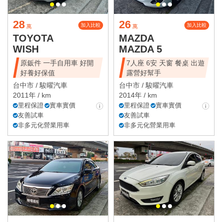
28
26
加入比較
加入比較
萬
萬
TOYOTA
MAZDA
WISH
MAZDA 5
原鈑件 一手自用車 好開
7人座 6安 天窗 餐桌 出遊
好養好保值
露營好幫手
台中市 /
駿曜汽車
台中市 /
駿曜汽車
2011年 / km
2014年 / km
里程保證
實車實價
里程保證
實車實價
友善試車
友善試車
非多元化營業用車
非多元化營業用車