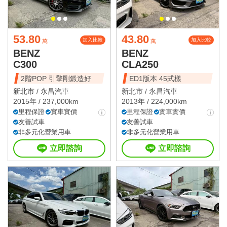
53.80
43.80
加入比較
加入比較
萬
萬
BENZ
BENZ
C300
CLA250
2階POP 引擎剛鍛造好
ED1版本 45式樣
新北市 /
永昌汽車
新北市 /
永昌汽車
2015年 / 237,000km
2013年 / 224,000km
里程保證
實車實價
里程保證
實車實價
友善試車
友善試車
非多元化營業用車
非多元化營業用車
立即諮詢
立即諮詢