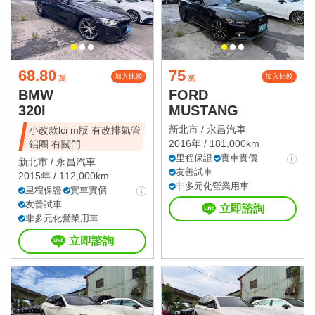
68.80
75
加入比較
加入比較
萬
萬
BMW
FORD
320I
MUSTANG
新北市 /
永昌汽車
小改款lci m版 有改排氣管
2016年 / 181,000km
鋁圈 有閥門
里程保證
實車實價
新北市 /
永昌汽車
友善試車
2015年 / 112,000km
非多元化營業用車
里程保證
實車實價
友善試車
立即諮詢
非多元化營業用車
立即諮詢