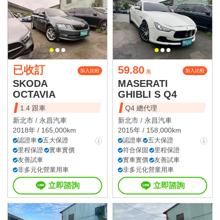
已收訂
59.80
加入比較
加入比較
萬
SKODA
MASERATI
OCTAVIA
GHIBLI S Q4
1.4 跟車
Q4 總代理
新北市 /
永昌汽車
新北市 /
永昌汽車
2018年 / 165,000km
2015年 / 158,000km
認證車
五大保證
認證車
五大保證
里程保證
實車實價
符合保固
里程保證
友善試車
實車實價
友善試車
非多元化營業用車
非多元化營業用車
立即諮詢
立即諮詢