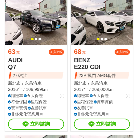
63
68
加入比較
加入比較
萬
萬
AUDI
BENZ
Q7
E220 CDI
2.0汽油
23P 摸門 AMG套件
新北市 /
永昌汽車
新北市 /
永昌汽車
2016年 / 106,999km
2017年 / 209,000km
認證車
五大保證
認證車
五大保證
符合保固
里程保證
里程保證
實車實價
實車實價
友善試車
友善試車
非多元化營業用車
非多元化營業用車
立即諮詢
立即諮詢