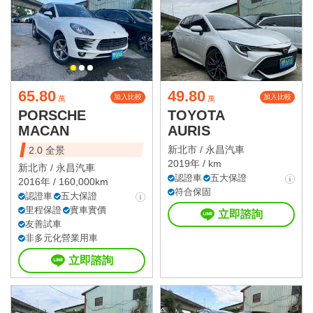
65.80
49.80
加入比較
加入比較
萬
萬
PORSCHE
TOYOTA
MACAN
AURIS
新北市 /
永昌汽車
2.0 全景
2019年 / km
新北市 /
永昌汽車
認證車
五大保證
2016年 / 160,000km
符合保固
認證車
五大保證
里程保證
實車實價
立即諮詢
友善試車
非多元化營業用車
立即諮詢