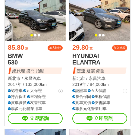
85.80
29.80
加入比較
加入比較
萬
萬
BMW
HYUNDAI
530
ELANTRA
總代理 摸門 抬顯
定速 避震 鋁圈
新北市 /
永昌汽車
新北市 /
永昌汽車
2017年 / 133,000km
2019年 / 84,000km
認證車
五大保證
認證車
五大保證
符合保固
里程保證
符合保固
里程保證
實車實價
友善試車
實車實價
友善試車
非多元化營業用車
非多元化營業用車
立即諮詢
立即諮詢