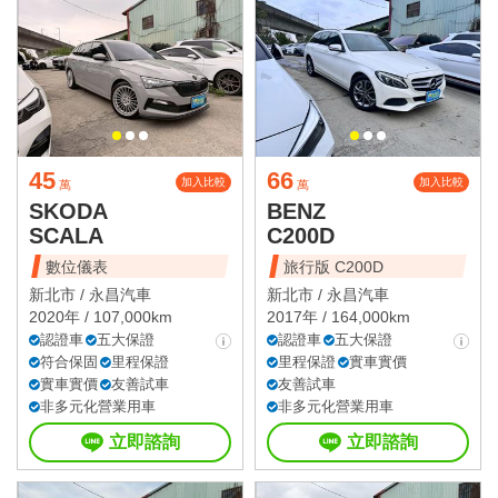
45
66
加入比較
加入比較
萬
萬
SKODA
BENZ
SCALA
C200D
數位儀表
旅行版 C200D
新北市 /
永昌汽車
新北市 /
永昌汽車
2020年 / 107,000km
2017年 / 164,000km
認證車
五大保證
認證車
五大保證
符合保固
里程保證
里程保證
實車實價
實車實價
友善試車
友善試車
非多元化營業用車
非多元化營業用車
立即諮詢
立即諮詢