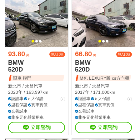
93.80
66.80
加入比較
加入比較
萬
萬
BMW
BMW
520D
520D
跟車 摸門
M包 LEXURY版 cs方向盤
新北市 /
永昌汽車
新北市 /
永昌汽車
2020年 / 163,997km
2017年 / 171,000km
認證車
五大保證
認證車
五大保證
里程保證
實車實價
里程保證
實車實價
友善試車
友善試車
非多元化營業用車
非多元化營業用車
立即諮詢
立即諮詢