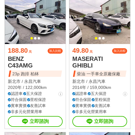
188.80
49.80
加入比較
加入比較
萬
萬
BENZ
MASERATI
C43AMG
GHIBLI
23p 跑排 柏林
柴油 一手車全原廠保廠
新北市 /
永昌汽車
新北市 /
永昌汽車
2020年 / 122,000km
2014年 / 159,000km
認證車
五大保證
認證車
五大保證
符合保固
里程保證
符合保固
里程保證
實車實價
友善試車
實車實價
友善試車
非多元化營業用車
非多元化營業用車
立即諮詢
立即諮詢