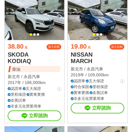
38.80
19.80
加入比較
加入比較
萬
萬
SKODA
NISSAN
KODIAQ
MARCH
新北市 /
永昌汽車
柴油
2019年 / 109,000km
新北市 /
永昌汽車
認證車
五大保證
2017年 / 186,000km
符合保固
里程保證
認證車
五大保證
實車實價
友善試車
里程保證
實車實價
非多元化營業用車
友善試車
非多元化營業用車
立即諮詢
立即諮詢