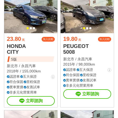
23.80
19.80
加入比較
加入比較
萬
萬
HONDA
PEUGEOT
CITY
5008
新北市 /
永昌汽車
S版
2015年 / 98,000km
新北市 /
永昌汽車
認證車
五大保證
2018年 / 155,000km
符合保固
里程保證
認證車
五大保證
實車實價
友善試車
符合保固
里程保證
非多元化營業用車
實車實價
友善試車
非多元化營業用車
立即諮詢
立即諮詢