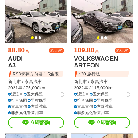
88.80
109.80
加入比較
加入比較
萬
萬
AUDI
VOLKSWAGEN
A3
ARTEON
RS3卡夢方向盤 1.5油電
430 旅行版
新北市 /
永昌汽車
新北市 /
永昌汽車
2021年 / 75,000km
2022年 / 115,000km
認證車
五大保證
認證車
五大保證
符合保固
里程保證
符合保固
里程保證
實車實價
友善試車
實車實價
友善試車
非多元化營業用車
非多元化營業用車
立即諮詢
立即諮詢