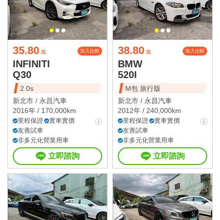
35.80
38.80
加入比較
加入比較
萬
萬
INFINITI
BMW
Q30
520I
2.0s
M包 旅行版
新北市 /
永昌汽車
新北市 /
永昌汽車
2016年 / 170,000km
2012年 / 240,000km
里程保證
實車實價
里程保證
實車實價
友善試車
友善試車
非多元化營業用車
非多元化營業用車
立即諮詢
立即諮詢