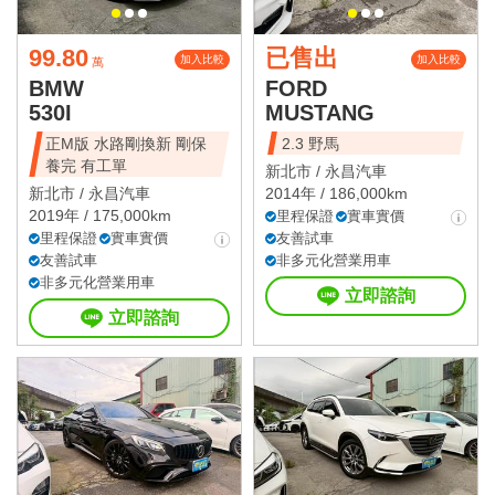
99.80
已售出
加入比較
加入比較
萬
BMW
FORD
530I
MUSTANG
正M版 水路剛換新 剛保
2.3 野馬
養完 有工單
新北市 /
永昌汽車
新北市 /
永昌汽車
2014年 / 186,000km
2019年 / 175,000km
里程保證
實車實價
里程保證
實車實價
友善試車
友善試車
非多元化營業用車
非多元化營業用車
立即諮詢
立即諮詢