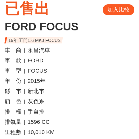
已售出
加入比較
FORD FOCUS
15年 五門1.6 MK3 FOCUS
車 商
永昌汽車
|
車 款
FORD
|
車 型
FOCUS
|
年 份
2015年
|
縣 市
新北市
|
顏 色
灰色系
|
排 檔
手自排
|
排氣量
1596 CC
|
里程數
10,010 KM
|