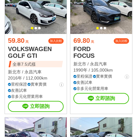
59.80
69.80
加入比較
加入比較
萬
萬
VOLKSWAGEN
FORD
GOLF GTI
FOCUS
新北市 /
永昌汽車
全車7.5式樣
1990年 / 105,000km
新北市 /
永昌汽車
里程保證
實車實價
2016年 / 112,000km
友善試車
里程保證
實車實價
非多元化營業用車
友善試車
非多元化營業用車
立即諮詢
立即諮詢