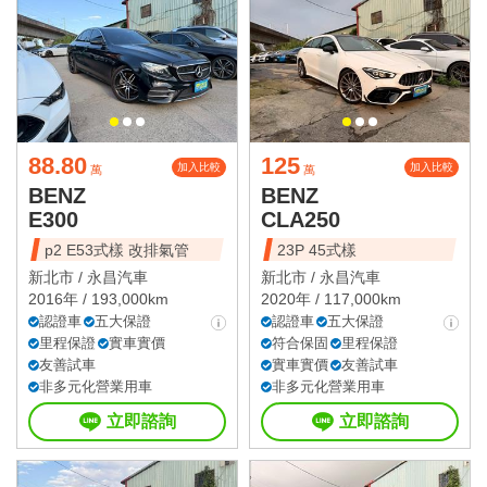
88.80
125
加入比較
加入比較
萬
萬
BENZ
BENZ
E300
CLA250
p2 E53式樣 改排氣管
23P 45式樣
新北市 /
永昌汽車
新北市 /
永昌汽車
2016年 / 193,000km
2020年 / 117,000km
認證車
五大保證
認證車
五大保證
里程保證
實車實價
符合保固
里程保證
友善試車
實車實價
友善試車
非多元化營業用車
非多元化營業用車
立即諮詢
立即諮詢