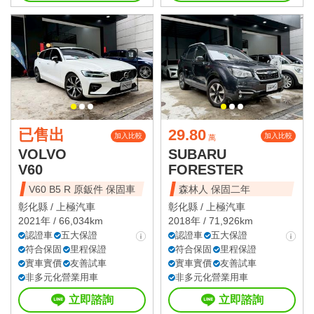
已售出
29.80
加入比較
加入比較
萬
VOLVO
SUBARU
V60
FORESTER
V60 B5 R 原鈑件 保固車
森林人 保固二年
彰化縣 /
上極汽車
彰化縣 /
上極汽車
2021年 / 66,034km
2018年 / 71,926km
認證車
五大保證
認證車
五大保證
符合保固
里程保證
符合保固
里程保證
實車實價
友善試車
實車實價
友善試車
非多元化營業用車
非多元化營業用車
立即諮詢
立即諮詢