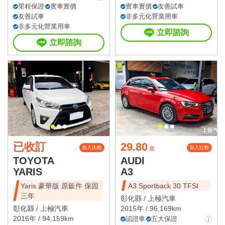
里程保證
實車實價
實車實價
友善試車
友善試車
非多元化營業用車
非多元化營業用車
立即諮詢
立即諮詢
已收訂
29.80
加入比較
加入比較
萬
TOYOTA
AUDI
YARIS
A3
Yaris 豪華版 原鈑件 保固
A3 Sportback 30 TFSI
三年
彰化縣 /
上極汽車
彰化縣 /
上極汽車
2015年 / 96,169km
2016年 / 94,159km
認證車
五大保證