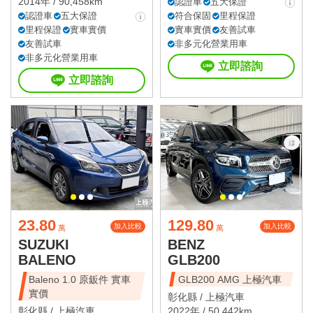
2014年 / 90,458km
認證車
五大保證
認證車
五大保證
符合保固
里程保證
里程保證
實車實價
實車實價
友善試車
友善試車
非多元化營業用車
非多元化營業用車
立即諮詢
立即諮詢
23.80
129.80
加入比較
加入比較
萬
萬
SUZUKI
BENZ
BALENO
GLB200
Baleno 1.0 原鈑件 實車
GLB200 AMG 上極汽車
實價
彰化縣 /
上極汽車
彰化縣 /
上極汽車
2022年 / 50,442km