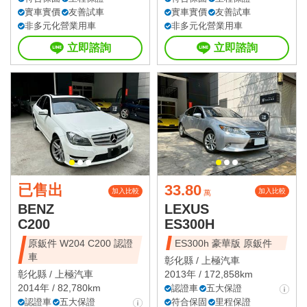
實車實價
友善試車
實車實價
友善試車
非多元化營業用車
非多元化營業用車
立即諮詢
立即諮詢
已售出
33.80
加入比較
加入比較
萬
BENZ
LEXUS
C200
ES300H
原鈑件 W204 C200 認證
ES300h 豪華版 原鈑件
車
彰化縣 /
上極汽車
彰化縣 /
上極汽車
2013年 / 172,858km
2014年 / 82,780km
認證車
五大保證
認證車
五大保證
符合保固
里程保證