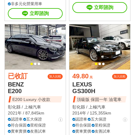
非多元化營業用車
立即諮詢
立即諮詢
已收訂
49.80
加入比較
加入比較
萬
BENZ
LEXUS
E200
GS300H
E200 Luxury 小改款
頂級版 保固一年 油電車
彰化縣 /
上極汽車
彰化縣 /
上極汽車
2021年 / 87,845km
2014年 / 125,355km
認證車
五大保證
認證車
五大保證
符合保固
里程保證
符合保固
里程保證
實車實價
友善試車
實車實價
友善試車