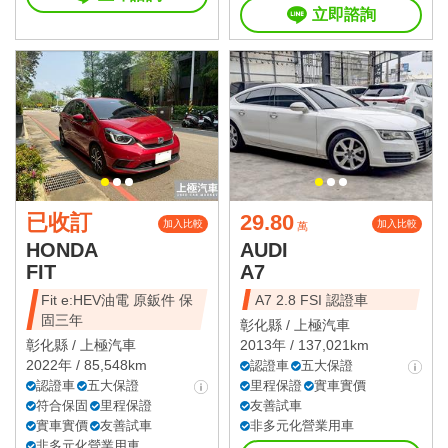
立即諮詢
已收訂
29.80
加入比較
加入比較
萬
HONDA
AUDI
FIT
A7
Fit e:HEV油電 原鈑件 保
A7 2.8 FSI 認證車
固三年
彰化縣 /
上極汽車
彰化縣 /
上極汽車
2013年 / 137,021km
2022年 / 85,548km
認證車
五大保證
認證車
五大保證
里程保證
實車實價
符合保固
里程保證
友善試車
實車實價
友善試車
非多元化營業用車
非多元化營業用車