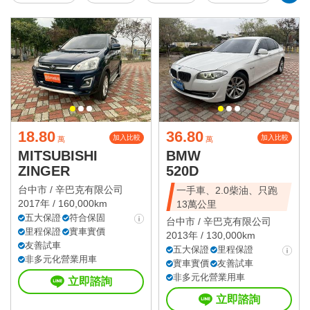
18.80
36.80
加入比較
加入比較
萬
萬
MITSUBISHI
BMW
ZINGER
520D
台中市 /
辛巴克有限公司
一手車、2.0柴油、只跑
2017年 / 160,000km
13萬公里
五大保證
符合保固
台中市 /
辛巴克有限公司
里程保證
實車實價
2013年 / 130,000km
友善試車
五大保證
里程保證
非多元化營業用車
實車實價
友善試車
非多元化營業用車
立即諮詢
立即諮詢