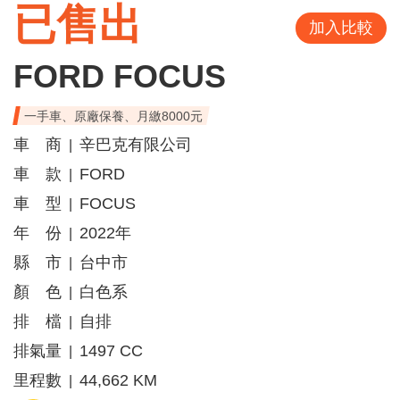
已售出
加入比較
FORD FOCUS
一手車、原廠保養、月繳8000元
車 商
辛巴克有限公司
|
車 款
FORD
|
車 型
FOCUS
|
年 份
2022年
|
縣 市
台中市
|
顏 色
白色系
|
排 檔
自排
|
排氣量
1497 CC
|
里程數
44,662 KM
|