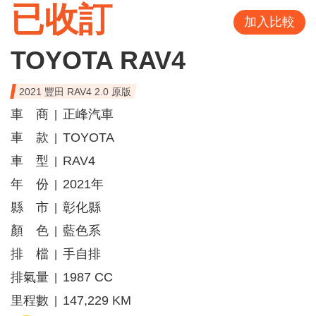
已收訂
加入比較
TOYOTA RAV4
2021 豐田 RAV4 2.0 原版
車 商
正峰汽車
|
車 款
TOYOTA
|
車 型
RAV4
|
年 份
2021年
|
縣 市
彰化縣
|
顏 色
藍色系
|
排 檔
手自排
|
排氣量
1987 CC
|
里程數
147,229 KM
|