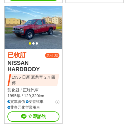
已收訂
加入比較
NISSAN
HARDBODY
1995 日產 豪豹帝 2.4 四
傳
彰化縣 /
正峰汽車
1995年 / 129,320km
實車實價
友善試車
非多元化營業用車
立即諮詢