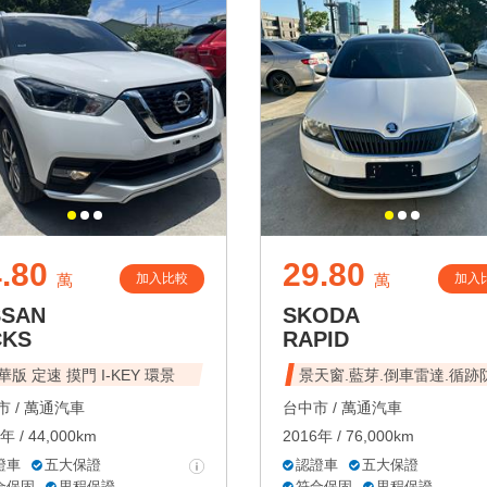
.80
29.80
加入比較
加入
萬
萬
SSAN
SKODA
CKS
RAPID
華版 定速 摸門 I-KEY 環景
景天窗.藍芽.倒車雷達.循跡
 /
萬通汽車
台中市 /
萬通汽車
年 / 44,000km
2016年 / 76,000km
證車
五大保證
認證車
五大保證
合保固
里程保證
符合保固
里程保證