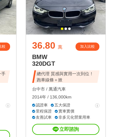
36.80
比較
加入比較
萬
BMW
320DGT
一手
總代理 質感與實用一次到位！
跑車線條＋掀
台中市 /
萬通汽車
2014年 / 136,000km
認證車
五大保證
里程保證
實車實價
友善試車
非多元化營業用車
立即諮詢