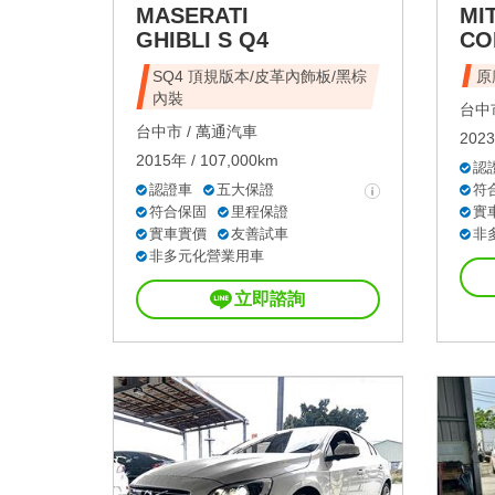
MASERATI
MI
GHIBLI S Q4
CO
SQ4 頂規版本/皮革內飾板/黑棕
內裝
台中市
台中市 /
萬通汽車
2023
2015年 / 107,000km
認
認證車
五大保證
符
符合保固
里程保證
實
實車實價
友善試車
非
非多元化營業用車
立即諮詢