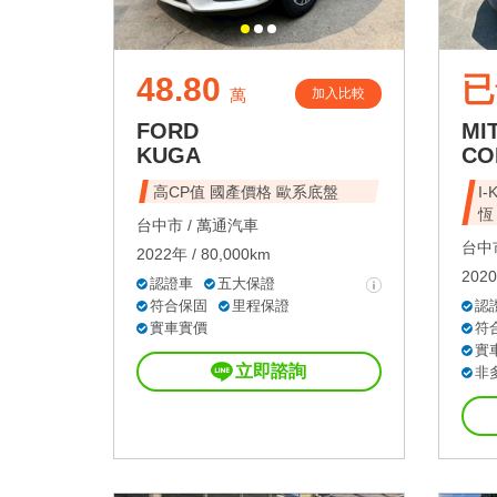
48.80
已
加入比較
萬
FORD
MI
KUGA
CO
高CP值 國產價格 歐系底盤
I
恆
台中市 /
萬通汽車
台中市
2022年 / 80,000km
2020
認證車
五大保證
符合保固
里程保證
認
實車實價
符
實
立即諮詢
非