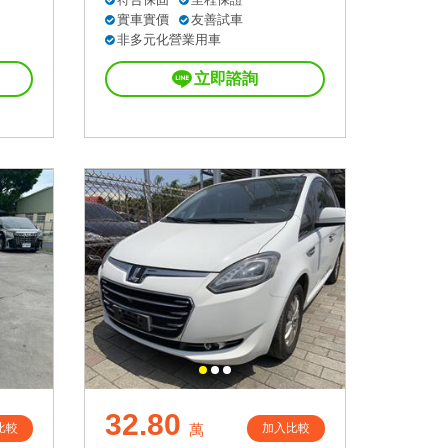
實車實價
友善試車
非多元化營業用車
立即諮詢
32.80
比較
加入比較
萬