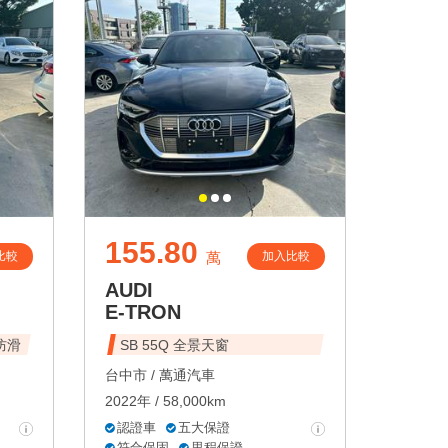
155.80
比較
加入比較
萬
AUDI
E-TRON
防滑
SB 55Q 全景天窗
台中市 /
萬通汽車
2022年 / 58,000km
認證車
五大保證
符合保固
里程保證