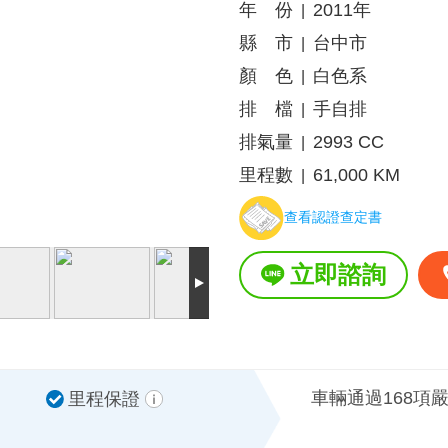
年 份
2011年
|
縣 市
台中市
|
顏 色
白色系
|
排 檔
手自排
|
排氣量
2993 CC
|
里程數
61,000 KM
|
查看認證查定書
立即諮詢
車輛通過168項
里程保證