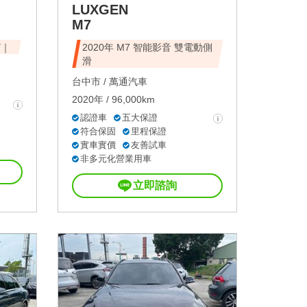
LUXGEN
M7
Y｜
2020年 M7 智能影音 雙電動側
滑
台中市 /
萬通汽車
2020年 / 96,000km
認證車
五大保證
符合保固
里程保證
實車實價
友善試車
非多元化營業用車
立即諮詢