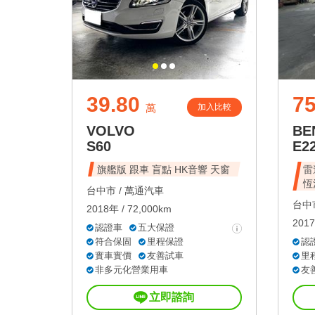
39.80
75
加入比較
萬
VOLVO
BE
S60
E2
旗艦版 跟車 盲點 HK音響 天窗
雷
恆
台中市 /
萬通汽車
台中市
2018年 / 72,000km
2017
認證車
五大保證
符合保固
里程保證
認
實車實價
友善試車
里
非多元化營業用車
友
立即諮詢