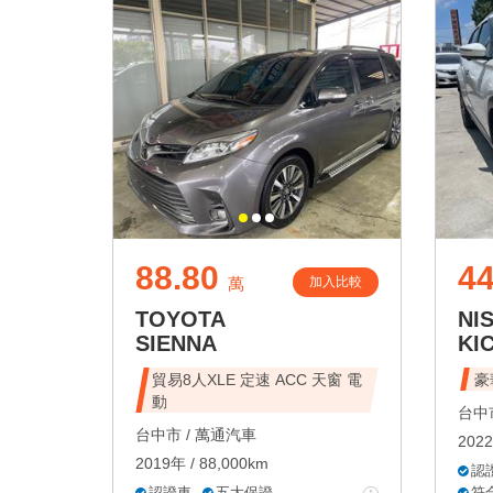
88.80
44
加入比較
萬
TOYOTA
NI
SIENNA
KI
貿易8人XLE 定速 ACC 天窗 電
豪
動
台中市
台中市 /
萬通汽車
2022
2019年 / 88,000km
認
認證車
五大保證
符