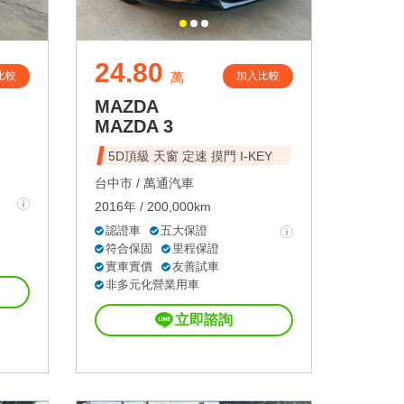
24.80
比較
加入比較
萬
MAZDA
MAZDA 3
5D頂級 天窗 定速 摸門 I-KEY
台中市 /
萬通汽車
2016年 / 200,000km
認證車
五大保證
符合保固
里程保證
實車實價
友善試車
非多元化營業用車
立即諮詢