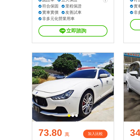
符合保固
里程保證
實
實車實價
友善試車
非
非多元化營業用車
立即諮詢
73.80
34
加入比較
萬