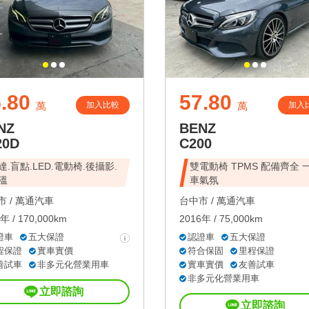
.80
57.80
加入比較
加入
萬
萬
NZ
BENZ
20D
C200
達.盲點.LED.電動椅.後攝影.
雙電動椅 TPMS 配備齊全 
溫
車氣氛
 /
萬通汽車
台中市 /
萬通汽車
年 / 170,000km
2016年 / 75,000km
證車
五大保證
認證車
五大保證
程保證
實車實價
符合保固
里程保證
善試車
非多元化營業用車
實車實價
友善試車
非多元化營業用車
立即諮詢
立即諮詢