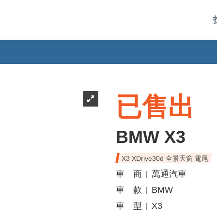
已售出
BMW X3
X3 XDrive30d 全景天窗 電尾
車 商
萬通汽車
|
車 款
BMW
|
車 型
X3
|