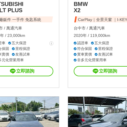
TSUBISHI
BMW
LT PLUS
X2
原廠鈑件 一手件 免匙系統
CarPlay｜全景天窗 ｜I-KE
 /
萬通汽車
台中市 /
萬通汽車
年 / 23,000km
2020年 / 119,000km
證車
五大保證
認證車
五大保證
合保固
里程保證
符合保固
里程保證
車實價
友善試車
實車實價
友善試車
多元化營業用車
非多元化營業用車
立即諮詢
立即諮詢