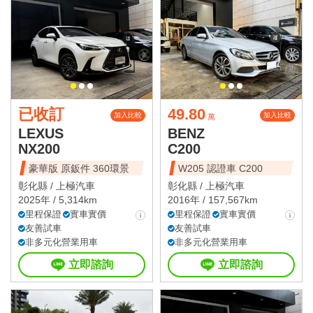
已收訂
49.80
加入比較
加入比較
萬
LEXUS
BENZ
NX200
C200
豪華版 原鈑件 360環景
W205 認證車 C200
彰化縣 /
上極汽車
彰化縣 /
上極汽車
2025年 / 5,314km
2016年 / 157,567km
里程保證
實車實價
里程保證
實車實價
友善試車
友善試車
非多元化營業用車
非多元化營業用車
立即諮詢
立即諮詢