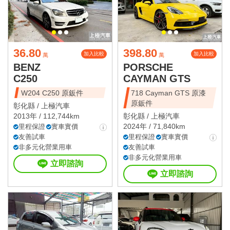
36.80
398.80
加入比較
加入比較
萬
萬
BENZ
PORSCHE
C250
CAYMAN GTS
W204 C250 原鈑件
718 Cayman GTS 原漆
原鈑件
彰化縣 /
上極汽車
2013年 / 112,744km
彰化縣 /
上極汽車
2024年 / 71,840km
里程保證
實車實價
友善試車
里程保證
實車實價
非多元化營業用車
友善試車
非多元化營業用車
立即諮詢
立即諮詢