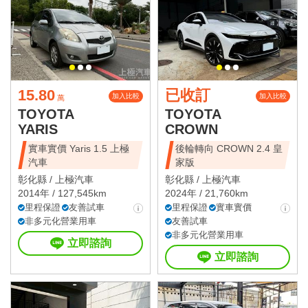
15.80
已收訂
加入比較
加入比較
萬
TOYOTA
TOYOTA
YARIS
CROWN
實車實價 Yaris 1.5 上極
後輪轉向 CROWN 2.4 皇
汽車
家版
彰化縣 /
上極汽車
彰化縣 /
上極汽車
2014年 / 127,545km
2024年 / 21,760km
里程保證
友善試車
里程保證
實車實價
非多元化營業用車
友善試車
非多元化營業用車
立即諮詢
立即諮詢