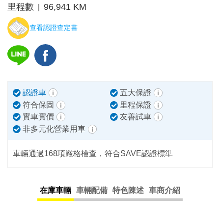
里程數
96,941 KM
|
查看認證查定書
認證車
五大保證
符合保固
里程保證
實車實價
友善試車
非多元化營業用車
車輛通過168項嚴格檢查，符合SAVE認證標準
在庫車輛
車輛配備
特色陳述
車商介紹