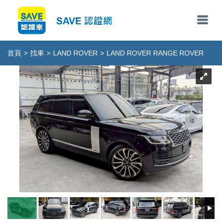
首頁
>
找車
>
LAND ROVER
>
LAND ROVER RANGE ROVER