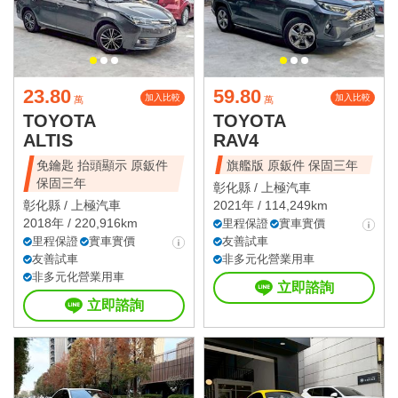
23.80
59.80
加入比較
加入比較
萬
萬
TOYOTA
TOYOTA
ALTIS
RAV4
免鑰匙 抬頭顯示 原鈑件
旗艦版 原鈑件 保固三年
保固三年
彰化縣 /
上極汽車
彰化縣 /
上極汽車
2021年 / 114,249km
2018年 / 220,916km
里程保證
實車實價
里程保證
實車實價
友善試車
友善試車
非多元化營業用車
非多元化營業用車
立即諮詢
立即諮詢