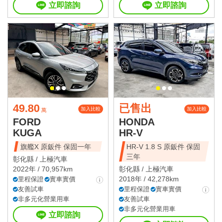
立即諮詢
立即諮詢
49.80
已售出
加入比較
加入比較
萬
FORD
HONDA
KUGA
HR-V
旗艦X 原鈑件 保固一年
HR-V 1.8 S 原鈑件 保固
三年
彰化縣 /
上極汽車
2022年 / 70,957km
彰化縣 /
上極汽車
2018年 / 42,278km
里程保證
實車實價
友善試車
里程保證
實車實價
非多元化營業用車
友善試車
非多元化營業用車
立即諮詢