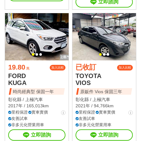
立即諮詢
19.80
已收訂
加入比較
加入比較
萬
FORD
TOYOTA
KUGA
VIOS
時尚經典型 保固一年
原鈑件 Vios 保固三年
彰化縣 /
上極汽車
彰化縣 /
上極汽車
2017年 / 165,013km
2021年 / 94,766km
里程保證
實車實價
里程保證
實車實價
友善試車
友善試車
非多元化營業用車
非多元化營業用車
立即諮詢
立即諮詢