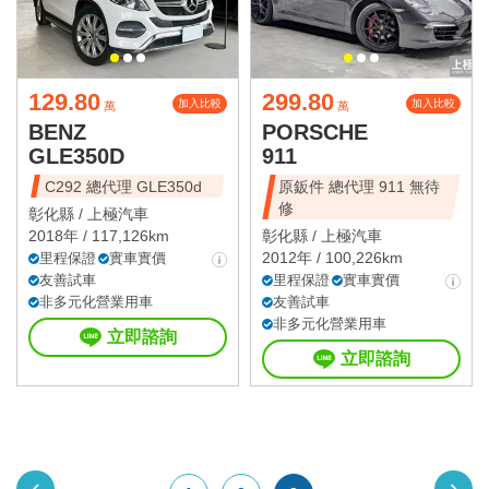
129.80
299.80
加入比較
加入比較
萬
萬
BENZ
PORSCHE
GLE350D
911
C292 總代理 GLE350d
原鈑件 總代理 911 無待
修
彰化縣 /
上極汽車
2018年 / 117,126km
彰化縣 /
上極汽車
2012年 / 100,226km
里程保證
實車實價
友善試車
里程保證
實車實價
非多元化營業用車
友善試車
非多元化營業用車
立即諮詢
立即諮詢