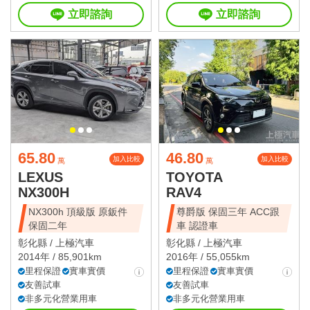
立即諮詢
立即諮詢
65.80
46.80
加入比較
加入比較
萬
萬
LEXUS
TOYOTA
NX300H
RAV4
NX300h 頂級版 原鈑件
尊爵版 保固三年 ACC跟
保固二年
車 認證車
彰化縣 /
上極汽車
彰化縣 /
上極汽車
2014年 / 85,901km
2016年 / 55,055km
里程保證
實車實價
里程保證
實車實價
友善試車
友善試車
非多元化營業用車
非多元化營業用車