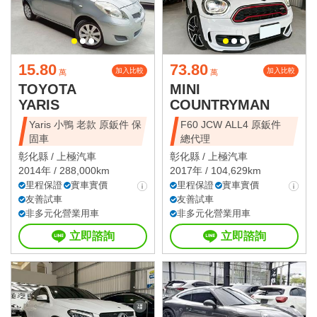
15.80
73.80
加入比較
加入比較
萬
萬
TOYOTA
MINI
YARIS
COUNTRYMAN
Yaris 小鴨 老款 原鈑件 保
F60 JCW ALL4 原鈑件
固車
總代理
彰化縣 /
上極汽車
彰化縣 /
上極汽車
2014年 / 288,000km
2017年 / 104,629km
里程保證
實車實價
里程保證
實車實價
友善試車
友善試車
非多元化營業用車
非多元化營業用車
立即諮詢
立即諮詢