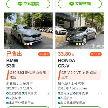
立即諮詢
立即諮詢
已售出
33.80
加入比較
加入比較
萬
BMW
HONDA
530I
CR-V
G30 530i 總代理 白金旗
CR-V 2.0 VTi 原鈑 保固
艦版
三年
彰化縣 /
上極汽車
彰化縣 /
上極汽車
2019年 / 37,187km
2016年 / 52,930km
里程保證
實車實價
里程保證
實車實價
友善試車
友善試車
非多元化營業用車
非多元化營業用車