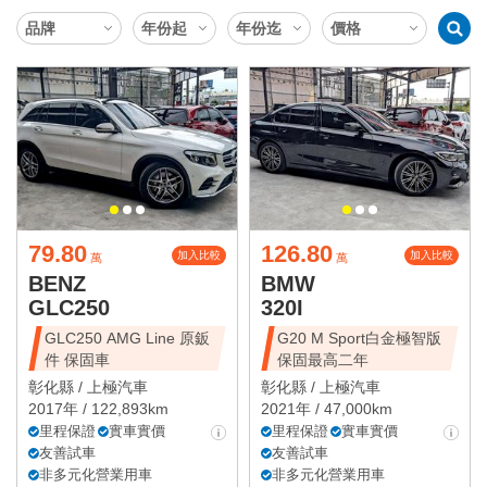
79.80
126.80
加入比較
加入比較
萬
萬
BENZ
BMW
GLC250
320I
GLC250 AMG Line 原鈑
G20 M Sport白金極智版
件 保固車
保固最高二年
彰化縣 /
上極汽車
彰化縣 /
上極汽車
2017年 / 122,893km
2021年 / 47,000km
里程保證
實車實價
里程保證
實車實價
友善試車
友善試車
非多元化營業用車
非多元化營業用車