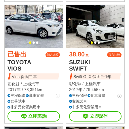
已售出
38.80
加入比較
加入比較
萬
TOYOTA
SUZUKI
VIOS
SWIFT
Vios 保固二年
Swift GLX 保固2+1年
彰化縣 /
上極汽車
彰化縣 /
上極汽車
2017年 / 73,391km
2017年 / 79,455km
里程保證
實車實價
里程保證
實車實價
友善試車
友善試車
非多元化營業用車
非多元化營業用車
立即諮詢
立即諮詢