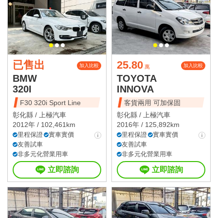
已售出
25.80
加入比較
加入比較
萬
BMW
TOYOTA
320I
INNOVA
F30 320i Sport Line
客貨兩用 可加保固
彰化縣 /
上極汽車
彰化縣 /
上極汽車
2012年 / 102,461km
2016年 / 125,892km
里程保證
實車實價
里程保證
實車實價
友善試車
友善試車
非多元化營業用車
非多元化營業用車
立即諮詢
立即諮詢