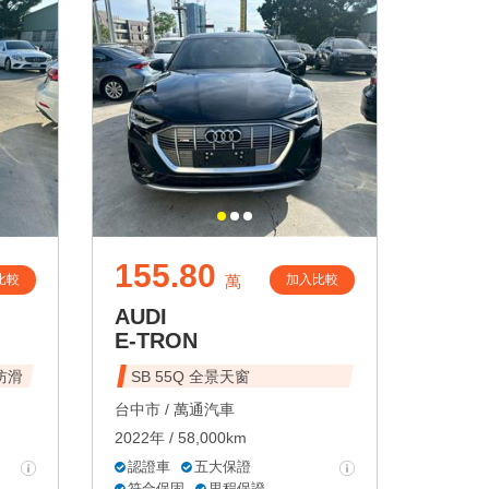
155.80
比較
加入比較
萬
AUDI
E-TRON
防滑
SB 55Q 全景天窗
台中市 /
萬通汽車
2022年 / 58,000km
認證車
五大保證
符合保固
里程保證