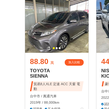
88.80
44
加入比較
萬
TOYOTA
NI
SIENNA
KI
貿易8人XLE 定速 ACC 天窗 電
豪
動
台中市
台中市 /
萬通汽車
2022
2019年 / 88,000km
認
認證車
五大保證
符