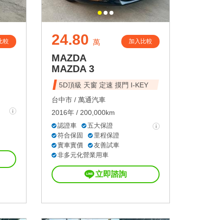
24.80
比較
加入比較
萬
MAZDA
MAZDA 3
5D頂級 天窗 定速 摸門 I-KEY
台中市 /
萬通汽車
2016年 / 200,000km
認證車
五大保證
符合保固
里程保證
實車實價
友善試車
非多元化營業用車
立即諮詢