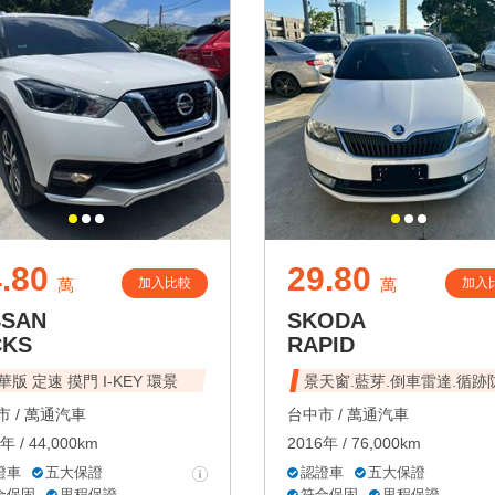
.80
29.80
加入比較
加入
萬
萬
SSAN
SKODA
CKS
RAPID
華版 定速 摸門 I-KEY 環景
景天窗.藍芽.倒車雷達.循跡
 /
萬通汽車
台中市 /
萬通汽車
年 / 44,000km
2016年 / 76,000km
證車
五大保證
認證車
五大保證
合保固
里程保證
符合保固
里程保證