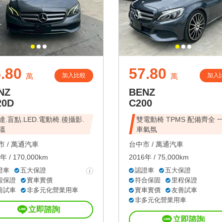
.80
57.80
加入比較
加入
萬
萬
NZ
BENZ
20D
C200
達.盲點.LED.電動椅.後攝影.
雙電動椅 TPMS 配備齊全 
溫
車氣氛
 /
萬通汽車
台中市 /
萬通汽車
年 / 170,000km
2016年 / 75,000km
證車
五大保證
認證車
五大保證
程保證
實車實價
符合保固
里程保證
善試車
非多元化營業用車
實車實價
友善試車
非多元化營業用車
立即諮詢
立即諮詢