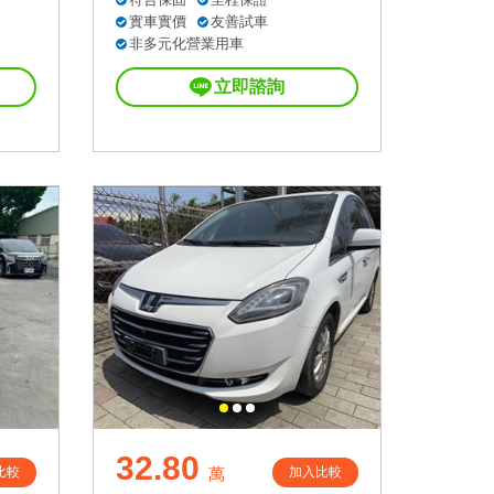
實車實價
友善試車
非多元化營業用車
立即諮詢
32.80
比較
加入比較
萬