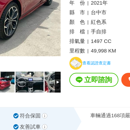
年 份
2021年
|
縣 市
台中市
|
顏 色
紅色系
|
排 檔
手自排
|
排氣量
1497 CC
|
里程數
49,998 KM
|
查看認證查定書
立即諮詢
車輛通過168項
符合保固
友善試車