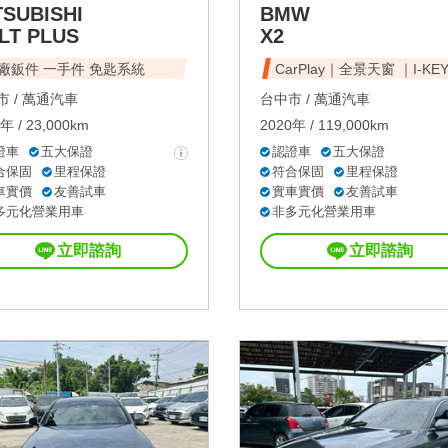
TSUBISHI
BMW
LT PLUS
X2
原廠鈑件 一手件 免匙系統
CarPlay｜全景天窗 ｜I-KE
 /
萬通汽車
台中市 /
萬通汽車
年 / 23,000km
2020年 / 119,000km
證車
五大保證
認證車
五大保證
合保固
里程保證
符合保固
里程保證
車實價
友善試車
實車實價
友善試車
多元化營業用車
非多元化營業用車
立即諮詢
立即諮詢