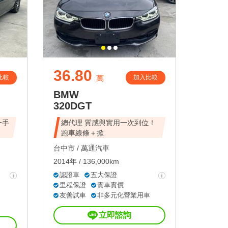
36.80
比較
加入比較
萬
BMW
320DGT
一手
總代理 質感與實用一次到位！
跑車線條＋掀
台中市 /
萬通汽車
2014年 / 136,000km
認證車
五大保證
里程保證
實車實價
友善試車
非多元化營業用車
立即諮詢