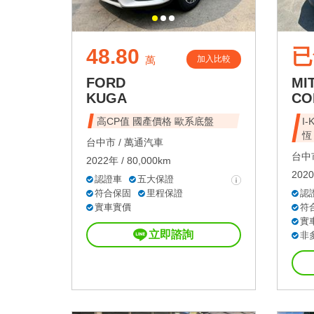
48.80
已
加入比較
萬
FORD
MI
KUGA
CO
高CP值 國產價格 歐系底盤
I
恆
台中市 /
萬通汽車
台中市
2022年 / 80,000km
2020
認證車
五大保證
符合保固
里程保證
認
實車實價
符
實
立即諮詢
非