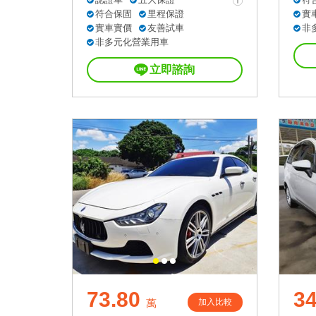
符合保固
里程保證
實
實車實價
友善試車
非
非多元化營業用車
立即諮詢
73.80
34
加入比較
萬