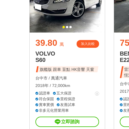
39.80
75
加入比較
萬
VOLVO
BE
S60
E2
旗艦版 跟車 盲點 HK音響 天窗
雷
恆
台中市 /
萬通汽車
台中市
2018年 / 72,000km
2017
認證車
五大保證
符合保固
里程保證
認
實車實價
友善試車
里
非多元化營業用車
友
立即諮詢