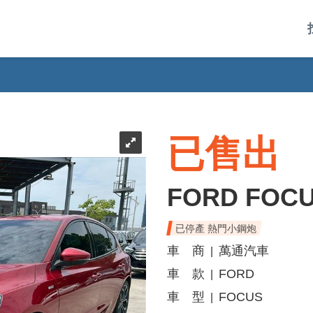
已售出
FORD FOC
已停產 熱門小鋼炮
車 商
萬通汽車
|
車 款
FORD
|
車 型
FOCUS
|