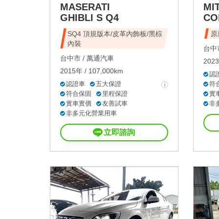
MASERATI
MI
GHIBLI S Q4
CO
SQ4 頂規版本/皮革內飾板/黑棕
內裝
台中市
台中市 /
萬通汽車
2023
2015年 / 107,000km
認
認證車
五大保證
符
符合保固
里程保證
實
實車實價
友善試車
非
非多元化營業用車
立即諮詢