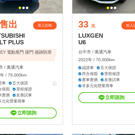
售出
33
加入比較
加入
萬
TSUBISHI
LUXGEN
LT PLUS
U6
台中市 /
萬通汽車
-KEY 電動尾門 摸門 循跡防滑
2022年 / 70,000km
 /
萬通汽車
認證車
五大保證
符合保固
里程保證
年 / 79,000km
實車實價
友善試車
證車
五大保證
非多元化營業用車
合保固
里程保證
車實價
友善試車
立即諮詢
多元化營業用車
立即諮詢