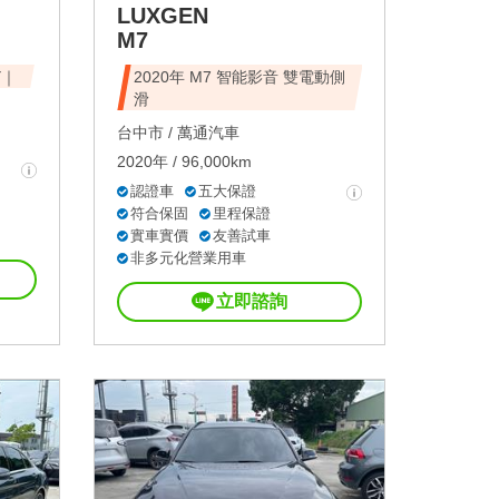
LUXGEN
M7
Y｜
2020年 M7 智能影音 雙電動側
滑
台中市 /
萬通汽車
2020年 / 96,000km
認證車
五大保證
符合保固
里程保證
實車實價
友善試車
非多元化營業用車
立即諮詢